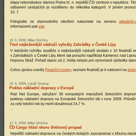
etapy rekonstrukce stanice Praha hl. n. největší ČD centrum v republice. T
odbavení cestujících je rozděleno do několika kategorií. V plném prov
10. 7.
Fotografie ze slavnostního otevření naleznete na serveru
aktuálně.
informacemi pak
zde
.
19. 6. 2009, Milan Smrčka
Titul nejkrásnější nádraží vyhrály Zahrádky u České Lípy
V letošním ročníku soutěže o nejkrásnější nádraží dostalo z 10 finalistů n
v Zahrádkách u České Lípy, které tak porazilo například Kamenici nad Lipo
Hojsovu Stráž. Pořadí stanic od 2. místa nebylo pro vyrovnané výsledky sta
Celou zprávu uvedly
Finanční noviny
, seznam finalistů je k nalezení na
strá
18. 6. 2009, Lukáš Soukup
Pokles nákladní dopravy v Evropě
Rail Net Europe, sdružení 36 evropských manažerů železniční dopravy
poklesu nákladní dopravy na Evropské železniční síti v roce 2009. Průmě
za celý letošní rok by mohl dosáhnout 24,7 %.
...
17. 6. 2009, Milan Smrčka
ČD Cargo hlásí skoro třetinový propad
Největší nákladní dopravce na českých kolejích zaznamenal v březnu mezi