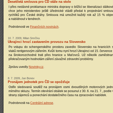
Desetiletá smlouva pro ČD stále na stole
I přes nedávné proklamace ministra dopravy o blížící se liberalizaci dálkov
chce jeho ministerstvo ještě úřednické vládě předat k projednání smlou
rychlíků pro České dráhy. Smlouva má umožnit každý rok až 15 % obje
a nabídnout v tendrech.
Podrobnosti ve
Finančních novinách
.
10. 7. 2009, Milan Smrčka
Ukrajinci hrozí zastavením provozu na Slovensko
Po vstupu do schengenského prostoru zavedlo Slovensko na hranicích s
vlaků rentgenovým zářením. Kvůli tomu nyní hrozí Ukrajinci od 15. červenc
na širokorozchodné trati přes hranice u Maťovců. Už několik zaměstna
překračovaným hodnotám záření závažné zdravotní problémy.
Zprávu uvedly
Novinky.cz
.
8. 7. 2009, Jan Bonev
Pronájem jednotek pro ČD se opožďuje
Ostře sledovaná soutěž na pronájem osmi dvoudílných motorových jedn
mírného skluzu. Termín otevírání obálek se posunul z 30. 6. na 21. 7., podl
strany zájemců a ponechání dostatečného času na zpracování nabídek.
Podrobnosti na
Centrální adrese
.