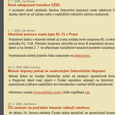
3. 7. 2009, Jan Bonev
Nově zahajované investice SŽDC
V poslední době vyhlásila Správa železniční dopravní cesty výběrová ří
stavby, které se už začaly nebo v nejbližších měsících začnou realizovat.
...
1. 7. 2009, Jan Bonev
Ukončení provozu metra typu 81–71 v Praze
Podzemní dráhu v hlavním městě už zcela ovládly nové soupravy M1 a reko
jednotky 81–71M. Původní soupravy ukončily na lince B pravidelný provoz
týden a na čtvrtek 2. 7. se připravuje rozlučkové nasazení poslední soupravy
Podrobnosti včetně jízdního řádu naleznete na
Metrowebu
.
30. 6. 2009, Milan Smrčka
Ministr dopravy jednal se soukromými železničními dopravci
Minulý týden se Gustáv Slamečka sešel se zástupci společností Arriv
a RegioJet, které mají zájem v České republice vstoupit na železnici
pokračovat a během nejbližších dní ministerstvo zveřejní bližší podrobnosti.
Informace uvedly
Hospodářské noviny
, blíže například
zde
.
25. 6. 2009, Jan Bonev
ČD centrum na pražském hlavním nádraží otevřeno
Ve středu 24. června otevřely České dráhy společně se společností Grandi