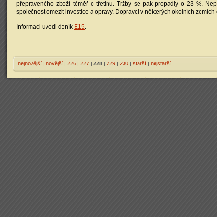
přepraveného zboží téměř o třetinu. Tržby se pak propadly o 23 %. Nepří
společnost omezit investice a opravy. Dopravci v některých okolních zemích 
Informaci uvedl deník
E15
.
nejnovější
|
novější
|
226
|
227
|
228
|
229
|
230
|
starší
|
nejstarší