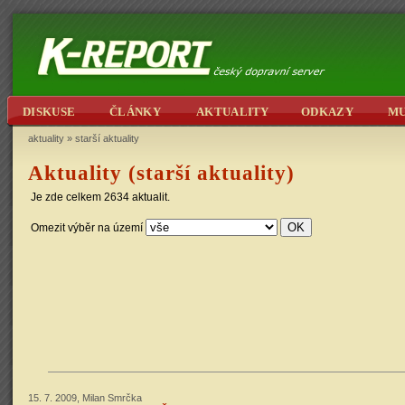
DISKUSE
ČLÁNKY
AKTUALITY
ODKAZY
M
aktuality
»
starší aktuality
Aktuality (starší aktuality)
Je zde celkem 2634 aktualit.
Omezit výběr na území
15. 7. 2009, Milan Smrčka