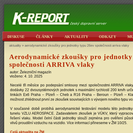
DISKUSE
ČLÁNKY
AKTUALITY
ODKAZY
M
aktuality
»
aerodynamické zkoušky pro jednotky typu 26ev společnosti arriva vlaky
Aerodynamické zkoušky pro jednotky
společnosti ARRIVA vlaky
autor: Železniční magazín
vloženo: 4. 10. 2025
Necelé tři měsíce po podepsání smlouvy mezi společnostmi ARRIVA vla
dodávky 22 dvousystémových jednotek s maximální rychlostí 200 km/h urč
linkách Ex6 Praha – Plzeň – Cheb a R16 Praha – Beroun – Plzeň – Kla
možnost zhlédnout první ze zkoušek souvisejících s vývojem nového typu vo
V současné době probíhá aerodynamické testování modelu této jednotk
tunelu VZLU AEROSPACE. Zadavatelem zkoušek je VÚKV, který vypraco
řešení vlaku. Model čelní části jednotky slouží zejména pro ověření půso
vlivů proudění vzduchu na vozidlo. Více informací přineseme v ŽM 10/25.
Celá aktualita na ŽM