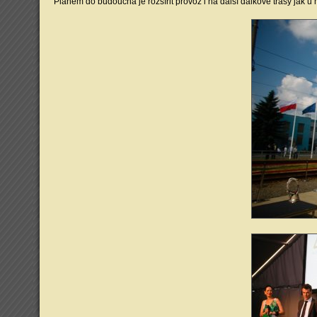
Plánem do budoucna je rozšířit provoz i na další dálkové trasy jak u n