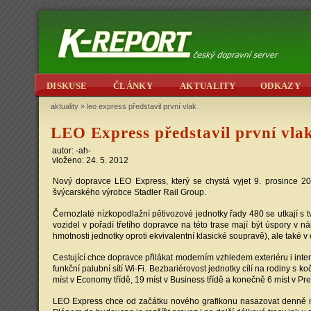
DISKUSE
ČLÁNKY
AKTUALITY
ODKAZY
aktuality
»
leo express představil první vlak
LEO Express představil první vla
autor: -ah-
vloženo: 24. 5. 2012
Nový dopravce LEO Express, který se chystá vyjet 9. prosince 20
švýcarského výrobce Stadler Rail Group.
Černozlaté nízkopodlažní pětivozové jednotky řady 480 se utkají s 
vozidel v pořadí třetího dopravce na této trase mají být úspory v n
hmotnosti jednotky oproti ekvivalentní klasické soupravě), ale také 
Cestující chce dopravce přilákat moderním vzhledem exteriéru i inte
funkční palubní sítí Wi-Fi. Bezbariérovost jednotky cílí na rodiny s 
míst v Economy třídě, 19 míst v Business třídě a konečně 6 míst v 
LEO Express chce od začátku nového grafikonu nasazovat denně me