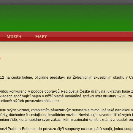
MUZEA
MAPY
k
12 na české koleje, oficiálně představil na Železničním zkušebním okruhu v Ce
tvrdou konkurencí v podobě dopravců RegioJet a České dráhy na lukrativní trase 
ákladech spočívající nejen v nižší platbě odváděné správci infrastruktury SŽDC za
v celkově nižších provozních nákladech.
riéru svých vozidel, kompletním zákaznickým servisem a mimo jiné také nabídkou v
kočárky, důchodce či cestující na invalidním vozíku. Novinkou je zavedení tří různýc
Premium třídě, která nabídne svým zákazníkům maximální komfort známý z letadel r
zi Prahu a Bohumín do provozu čtyři soupravy na osm párů spojů, jedna soupra