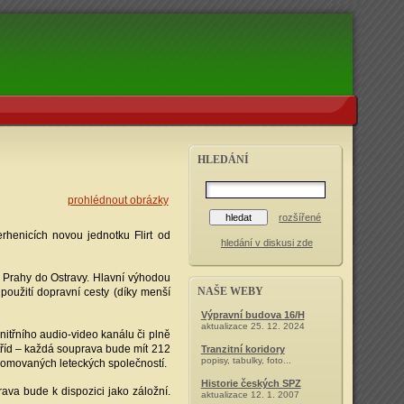
HLEDÁNÍ
prohlédnout obrázky
rozšířené
rhenicích novou jednotku Flirt od
hledání v diskusi zde
z Prahy do Ostravy. Hlavní výhodou
NAŠE WEBY
 použití dopravní cesty (díky menší
Výpravní budova 16/H
aktualizace 25. 12. 2024
nitřního audio-video kanálu či plně
h tříd – každá souprava bude mít 212
Tranzitní koridory
popisy, tabulky, foto...
enomovaných leteckých společností.
Historie českých SPZ
va bude k dispozici jako záložní.
aktualizace 12. 1. 2007