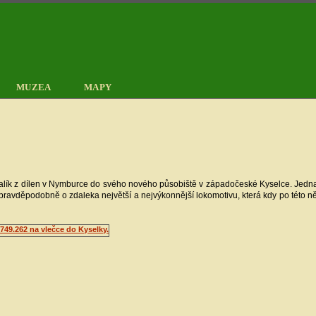
MUZEA
MAPY
alík z dílen v Nymburce do svého nového působiště v západočeské Kyselce. Jednal
pravděpodobně o zdaleka největší a nejvýkonnější lokomotivu, která kdy po této ně