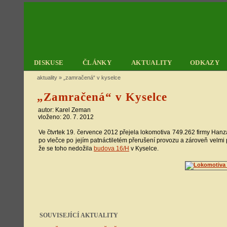
DISKUSE
ČLÁNKY
AKTUALITY
ODKAZY
aktuality
»
„zamračená“ v kyselce
„Zamračená“ v Kyselce
autor: Karel Zeman
vloženo: 20. 7. 2012
Ve čtvrtek 19. července 2012 přejela lokomotiva 749.262 firmy Hanz
po vlečce po jejím patnáctiletém přerušení provozu a zároveň velmi 
že se toho nedožila
budova 16/H
v Kyselce.
SOUVISEJÍCÍ AKTUALITY