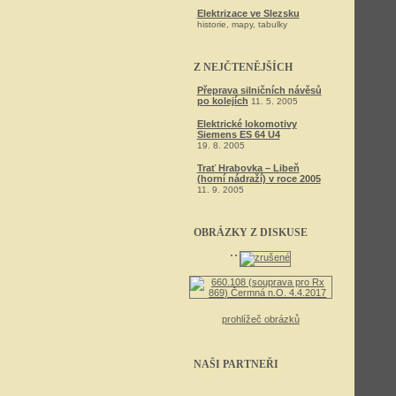
Elektrizace ve Slezsku
historie, mapy, tabulky
Z NEJČTENĚJŠÍCH
Přeprava silničních návěsů
po kolejích
11. 5. 2005
Elektrické lokomotivy
Siemens ES 64 U4
19. 8. 2005
Trať Hrabovka – Libeň
(horní nádraží) v roce 2005
11. 9. 2005
OBRÁZKY Z DISKUSE
prohlížeč obrázků
NAŠI PARTNEŘI