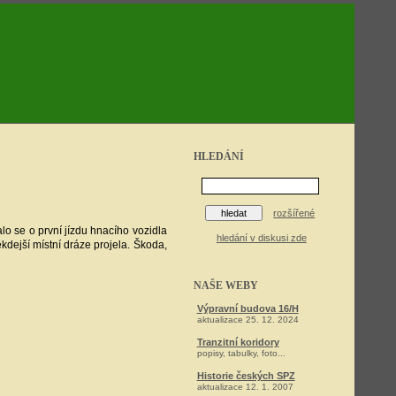
HLEDÁNÍ
rozšířené
o se o první jízdu hnacího vozidla
hledání v diskusi zde
kdejší místní dráze projela. Škoda,
NAŠE WEBY
Výpravní budova 16/H
aktualizace 25. 12. 2024
Tranzitní koridory
popisy, tabulky, foto...
Historie českých SPZ
aktualizace 12. 1. 2007