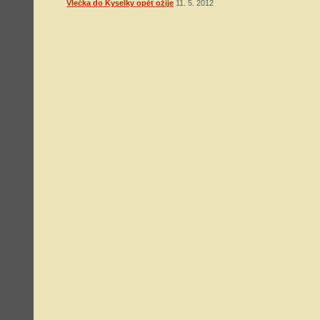
Vlečka do Kyselky opět ožije
11. 5. 2012