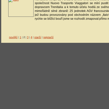
společnost Nuovo Trasporto Viaggatori se míní pustit
dopravcem Trenitalia a k tomuto účelu hodlá ze svého
mimořádně silné zbraně: 25 jednotek AGV francouzsk
jež budou provozovány pod obchodním názvem „Italo“.
rychle se blížící bouří jsme se rozhodli zmapovat přímo na 
novější
|
1
|
2
|
3
|
4
|
starší
|
nejstarší