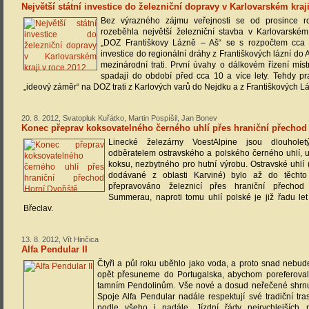
Největší státní investice do železniční dopravy v Karlovarském kraj
Bez výrazného zájmu veřejnosti se od prosince 
rozeběhla největší železniční stavba v Karlovarské
„DOZ Františkovy Lázně – Aš“ se s rozpočtem cca 
investice do regionální dráhy z Františkových lázní do
mezinárodní trati. První úvahy o dálkovém řízení mís
spadají do období před cca 10 a více lety. Tehdy p
„ideový záměr“ na DOZ trati z Karlových varů do Nejdku a z Františkových Lá
20. 8. 2012, Svatopluk Kuřátko, Martin Pospíšil, Jan Bonev
Konec přeprav koksovatelného černého uhlí přes hraniční přechod 
Linecké železárny VoestAlpine jsou dlouhol
odběratelem ostravského a polského černého uhlí, 
koksu, nezbytného pro hutní výrobu. Ostravské uhlí 
dodávané z oblasti Karviné) bylo až do těchto
přepravováno železnicí přes hraniční přechod
Summerau, naproti tomu uhlí polské je již řadu le
Břeclav.
13. 8. 2012, Vít Hinčica
Alfa Pendular II
Čtyři a půl roku uběhlo jako voda, a proto snad nebud
opět přesuneme do Portugalska, abychom poreferovali
tamním Pendolinům. Vše nové a dosud neřečené shrnují
Spoje Alfa Pendular nadále respektují své tradiční tr
podle všeho i nadále. Jízdní řády nejrychlejších p