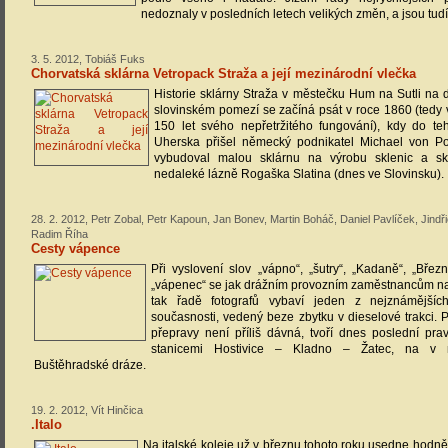
nedoznaly v posledních letech velikých změn, a jsou tudí
3. 5. 2012, Tobiáš Fuks
Chorvatská sklárna Vetropack Straža a její mezinárodní vlečka
Historie sklárny Straža v městečku Hum na Sutli na
slovinském pomezí se začíná psát v roce 1860 (tedy 
150 let svého nepřetržitého fungování), kdy do teh
Uherska přišel německý podnikatel Michael von Po
vybudoval malou sklárnu na výrobu sklenic a sk
nedaleké lázně Rogaška Slatina (dnes ve Slovinsku).
28. 2. 2012, Petr Zobal, Petr Kapoun, Jan Bonev, Martin Boháč, Daniel Pavlíček, Jindřic
Radim Říha
Cesty vápence
Při vyslovení slov „vápno“, „šutry“, „Kadaně“, „Bře
„vápenec“ se jak drážním provozním zaměstnancům na 
tak řadě fotografů vybaví jeden z nejznámějšíc
současnosti, vedený beze zbytku v dieselové trakci. Př
přepravy není příliš dávná, tvoří dnes poslední pra
stanicemi Hostivice – Kladno – Žatec, na v mi
Buštěhradské dráze.
19. 2. 2012, Vít Hinčica
.Italo
Na italské koleje už v březnu tohoto roku usedne hodně 