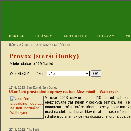
DISKUSE
ČLÁNKY
AKTUALITY
ODKAZY
M
články
»
železnice
»
provoz
»
starší články
Provoz (starší články)
V této rubrice je 169 článků.
Omezit výběr na území
17. 4. 2013, Jan Zukal, Jan Bonev
Ukončení pravidelné dopravy na trati Meziměstí – Wałbrzych
V roce 2013 uplyne nejen 110 let od zahájení
elektrizované trati nejen v českých zemích, ale i c
monarchii – místní dráze Tábor – Bechyně, ale taktéž 
prací na elektrizaci první hlavní trati na našem území.
i dráha jsou známy více než dostatečně, druhá událos
27. 8. 2012, Filip Kuliš