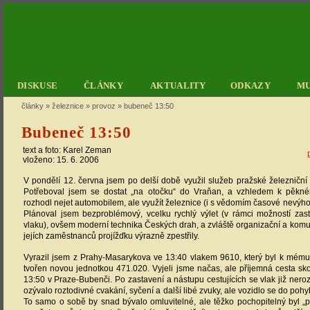
DISKUSE
ČLÁNKY
AKTUALITY
ODKAZY
M
články
»
železnice
»
provoz
»
bubeneč 13:50
Bubeneč 13:50
text a foto:
Karel Zeman
vloženo: 15. 6. 2006
V pondělí 12. června jsem po delší době využil služeb pražské železniční
Potřeboval jsem se dostat „na otočku“ do Vraňan, a vzhledem k pěkn
rozhodl nejet automobilem, ale využít železnice (i s vědomím časové nevýhod
Plánoval jsem bezproblémový, vcelku rychlý výlet (v rámci možností za
vlaku), ovšem moderní technika Českých drah, a zvláště organizační a komu
jejích zaměstnanců projížďku výrazně zpestřily.
Vyrazil jsem z Prahy-Masarykova ve 13:40 vlakem 9610, který byl k mém
tvořen novou jednotkou 471.020. Vyjeli jsme načas, ale příjemná cesta sko
13:50 v Praze-Bubenči. Po zastavení a nástupu cestujících se vlak již nerozj
ozývalo roztodivné cvakání, syčení a další libé zvuky, ale vozidlo se do poh
To samo o sobě by snad bývalo omluvitelné, ale těžko pochopitelný byl „pr