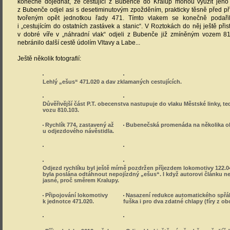
konečně dojednat, že cestující z Bubenče do Kralup mohou využít jeho 
z Bubenče odjel asi s desetiminutovým zpožděním, prakticky těsně před p
tvořeným opět jednotkou řady 471. Tímto vlakem se konečně podaři
i „cestujícím do ostatních zastávek a stanic“. V Roztokách do něj ještě přistou
v dobré víře v „náhradní vlak“ odjeli z Bubenče již zmíněným vozem 810
nebránilo další cestě údolím Vltavy a Labe...
Ještě několik fotografií:
Lehlý „ešus“ 471.020 a dav zklamaných cestujících.
Důvěřivější část P.T. obecenstva nastupuje do vlaku Městské linky, te
vozu 810.103.
Rychlík 774, zastavený až
Bubenečská promenáda na několika ob
u odjezdového návěstidla.
Odjezd rychlíku byl ještě mírně pozdržen příjezdem lokomotivy 122.04
byla poslána odtáhnout nepojízdný „ešus“. I když autorovi článku ne
jasné, proč směrem Kralupy.
Připojování lokomotivy
Nasazení redukce automatického spřáh
k jednotce 471.020.
fuška i pro dva zdatné chlapy (fíry z ob