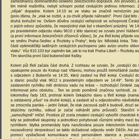
zaměstnanců dominantního českého železničního dopravce. Ani průvodčí, a
tím méně mašinfíra, nebyli schopni podat cestujícím jedinou informaci. 
„nějak“ dopadne. Kolem 14:10 se ve vlaku se značně nervózním pasa
(polo-)fáma, že „vlak se rozbil, a za chvíli přijede náhradní“. První část této
druhá bohužel ne. Ovšem důvěra cestující veřejnosti ve schopnosti Český
o jejich odvoz způsobila, že nepojízdný vlak byl v okamžení prázdný. Ve 14
po pravidelném odjezdu vlaku 9610 z této stanice) se ozvalo první hlášení
(a první informace železničních zřízenců vůbec), že „na třetí kolej přijede o
ve směru Praha-Sedlec a Roztoky u Prahy“, tedy tzv. Městská linka. Toto
částí optimističtěji laděných cestujících pochopeno jako avízo onoho sli
vlaku“. Vůz 810.103 byl zaplněn tak, jak to na trati Praha-Libeň – Roztoky asi
Tím skončila první část bubenečské frašky.
Kolem půl třetí začala část druhá. Z rozhlasu se ozvalo, že „cestující do
opakujeme pouze do Kralup nad Vltavou, mohou použít mimořádně zasta
s odjezdem z Bubenče ve 14:35, který zastaví na třetí koleji. Cestující d
a stanic použijí vlak 9612 s pravidelným odjezdem ve 14:49“. Tento j
zastavením rychlíku měl drobnou vadu na kráse – rozhodující činitelé za
informovat jeho obsluhu... Ten se proto poměrně značnou rychlostí, za i
lokomotivy řady 163, prohnal kolem čekajícho davu u třetí koleje (nam
a odstavený „ešus“ na druhé koleji), a zastavil až u odjezdového návěstidla
se zmocnila panika – jedni čekali, že vlak zacouvá zpět k budově, druzí se 
stojícímu rychlíku, odkud je začal odhánět jeho průvodčí. Staniční 
„samozřejmě“ mlčel. Posléze již zcela zmatení cestující vytvořili chaotické k
kdy se jednotlivé skupinky a jednotlivci pohybovali různými směry mezi 
rychlíkem. Idylka promenády byla narušována pouze intenzivním houkání
nezasvěcený strojvedoucí se takto dožadoval odjezdu směr Děčín. Asi po
pomocí vysílačkové komunikace mezi personálem stanice a posádkou