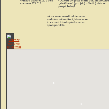
Příjezd vlaku 9612, v čele
Odjezd byl ještě mírně zdržen předjížd
s vozem 471.014.
„elvéčkem“ (pro jaký důležitý vlak asi
pospíchalo)?
A na závěr menší reklama na
nadnárodní instituci, která se na
inscenaci tohoto představení
spolupodílela.
5
4