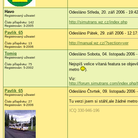
Havo
Odesláno Středa, 20. září 2006 - 19:4
Registrovaný uživatel
http://simutrans.wz.cz/index.php
Číslo příspěvku: 142
Registrován: 3-2005
Pavlik_65
Odesláno Pátek, 29. září 2006 - 12:17
Registrovaný uživatel
http://manual.wz.cz/?section=ver
Číslo příspěvku: 13
Registrován: 9-2006
Tomiq
Odesláno Sobota, 04. listopadu 2006 -
Registrovaný uživatel
Nejspíš velice vítaná featura se objevi
Číslo příspěvku: 75
Registrován: 5-2002
metro
).
Viz:
http://forum.simutrans.com/index.php/
Pavlik_65
Odesláno Čtvrtek, 09. listopadu 2006 -
Registrovaný uživatel
Tu verzi jsem si stáhl,ale žádné metro
Číslo příspěvku: 27
Registrován: 9-2006
ICQ 330-946-196