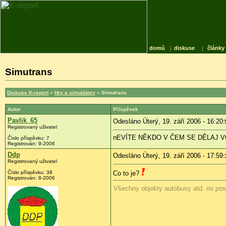
domů
|
diskuse
|
články
Simutrans
Diskuse K-report
»
Hry a simulátory
» Simutrans
Autor
Příspěvek
Pavlik_65
Odesláno Úterý, 19. září 2006 - 16:20
:
Registrovaný uživatel
nEVÍTE NĚKDO V ČEM SE DĚLAJ 
Číslo příspěvku: 7
Registrován: 9-2006
Ddp
Odesláno Úterý, 19. září 2006 - 17:59
:
Registrovaný uživatel
Číslo příspěvku: 38
Co to je?
Registrován: 8-2006
Všechny objekty autobusy atd. mi posí