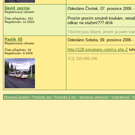
David_pecina
Odesláno Čtvrtek, 07. prosince 2006 -
Registrovaný uživatel
Prosím prosím smutně koukám, nenaše
Číslo příspěvku: 292
Registrován: 11-2003
odkaz na stažení??? dííík
Všichni jsou blázni, jenom já jsem tra
Pavlik_65
Odesláno Sobota, 09. prosince 2006 -
Registrovaný uživatel
http://128.simutrans.com/cz.php.Z
toh
Číslo příspěvku: 32
Registrován: 9-2006
ICQ 330-946-196
Diskusní skupiny
|
Poslední den
|
Poslední 4 dny
|
Stromové zobrazení
|
Vyhledávání
|
S