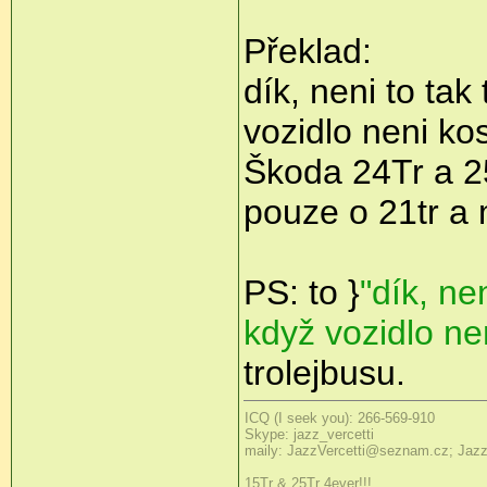
Překlad:
dík, neni to tak
vozidlo neni kos
Škoda 24Tr a 2
pouze o 21tr a 
PS: to }
"dík, ne
když vozidlo ne
trolejbusu.
ICQ (I seek you): 266-569-910
Skype: jazz_vercetti
maily: JazzVercetti@seznam.cz; Jaz
15Tr & 25Tr 4ever!!!