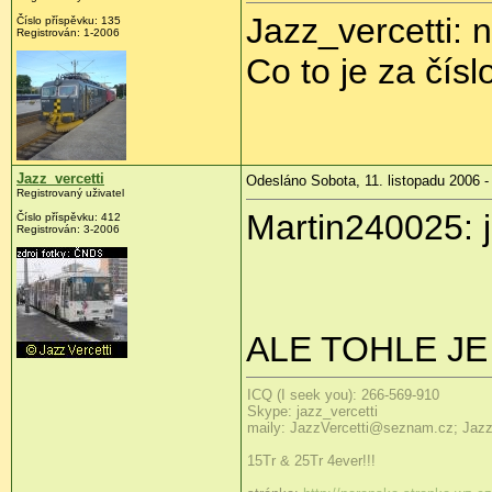
Jazz_vercetti: n
Číslo příspěvku: 135
Registrován: 1-2006
Co to je za čísl
Jazz_vercetti
Odesláno Sobota, 11. listopadu 2006 -
Registrovaný uživatel
Martin240025: jo
Číslo příspěvku: 412
Registrován: 3-2006
ALE TOHLE JE
ICQ (I seek you): 266-569-910
Skype: jazz_vercetti
maily: JazzVercetti@seznam.cz; Jaz
15Tr & 25Tr 4ever!!!