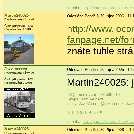
stránka:
http://paranska-stranka.wz.cz
Martin240025
Odesláno Pondělí, 30. října 2006 - 11:
Registrovaný uživatel
http://www.loco
Číslo příspěvku: 134
Registrován: 1-2006
fanpage.net/fo
znáte tuhle str
Jazz_vercetti
Odesláno Pondělí, 30. října 2006 - 13:
Registrovaný uživatel
Martin240025: j
Číslo příspěvku: 392
Registrován: 3-2006
ICQ (I seek you): 266-569-910
Skype: jazz_vercetti
maily: JazzVercetti@seznam.cz; Jaz
15Tr & 25Tr 4ever!!!
stránka:
http://paranska-stranka.wz.cz
Martin240025
Odesláno Pondělí, 30. října 2006 - 21:
Registrovaný uživatel