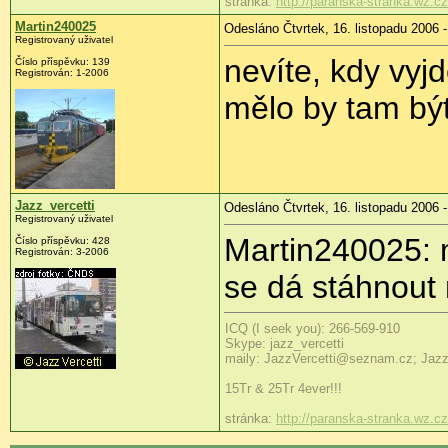
stránka:
http://paranska-stranka.wz.cz
Martin240025
Odesláno Čtvrtek, 16. listopadu 2006 -
Registrovaný uživatel
nevíte, kdy vy
Číslo příspěvku: 139
Registrován: 1-2006
mělo by tam být 
Jazz_vercetti
Odesláno Čtvrtek, 16. listopadu 2006 -
Registrovaný uživatel
Martin240025: 
Číslo příspěvku: 428
Registrován: 3-2006
se dá stáhnout
ICQ (I seek you): 266-569-910
Skype: jazz_vercetti
maily: JazzVercetti@seznam.cz; Jaz
15Tr & 25Tr 4ever!!!
stránka:
http://paranska-stranka.wz.cz