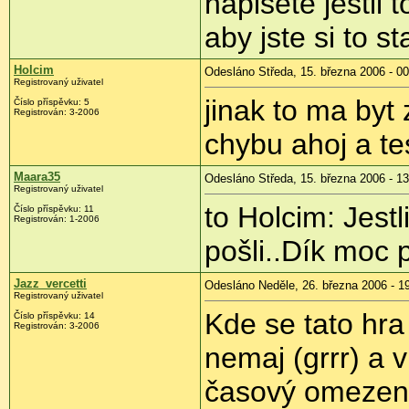
napisete jestli 
aby jste si to s
Holcim
Odesláno Středa, 15. března 2006 - 00
Registrovaný uživatel
jinak to ma by
Číslo příspěvku: 5
Registrován: 3-2006
chybu ahoj a te
Maara35
Odesláno Středa, 15. března 2006 - 13
Registrovaný uživatel
to Holcim: Jest
Číslo příspěvku: 11
Registrován: 1-2006
pošli..Dík moc
Jazz_vercetti
Odesláno Neděle, 26. března 2006 - 1
Registrovaný uživatel
Kde se tato hra
Číslo příspěvku: 14
Registrován: 3-2006
nemaj (grrr) a
časový omezení.