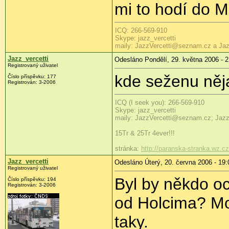
mi to hodí do 
ICQ: 266-569-910
Skype: jazz_vercetti
maily: JazzVercetti@seznam.cz a Ja
Jazz_vercetti
Odesláno Pondělí, 29. května 2006 - 2
Registrovaný uživatel
kde seženu něj
Číslo příspěvku: 177
Registrován: 3-2006
ICQ (I seek you): 266-569-910
Skype: jazz_vercetti
maily: JazzVercetti@seznam.cz; Jaz
15Tr & 25Tr 4ever!!!
stránka:
http://paranska-stranka.wz.cz
Jazz_vercetti
Odesláno Úterý, 20. června 2006 - 19:
Registrovaný uživatel
Byl by někdo oc
Číslo příspěvku: 194
Registrován: 3-2006
od Holcima? Mo
taky.