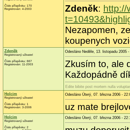
Zdeněk
:
http:/
Číslo příspěvku: 170
Registrován: 4-2003
t=10493&highl
Nezapomen, ze 
koupenych vozi
Zdeněk
Odesláno Neděle, 13. listopadu 2005 -
Registrovaný uživatel
Zkusím to, ale 
Číslo příspěvku: 667
Registrován: 11-2003
Každopádně dí
Edite bibite post mortem nulla volupta
Holcim
Odesláno Úterý, 07. března 2006 - 22:
Registrovaný uživatel
uz mate brejlo
Číslo příspěvku: 1
Registrován: 3-2006
Holcim
Odesláno Úterý, 07. března 2006 - 22:
Registrovaný uživatel
muzu doporucit 
Číslo příspěvku: 2