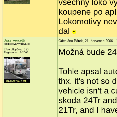
vsechny loko v
koupene po apli
Lokomotivy nev
dal
Jazz_vercetti
Odesláno Pátek, 21. července 2006 - 
Registrovaný uživatel
Možná bude 24/
Číslo příspěvku: 213
Registrován: 3-2006
Tohle apsal aut
thx. it's not so d
vehicle isn't a 
skoda 24Tr and 2
21Tr, and I have