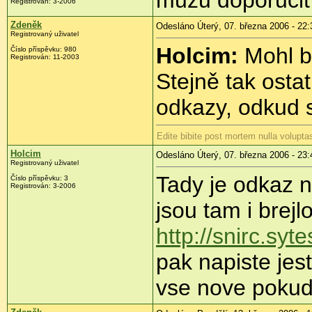
Registrován: 3-2006
Zdeněk
Odesláno Úterý, 07. března 2006 - 22:
Registrovaný uživatel
Holcim:
Mohl b
Číslo příspěvku: 980
Registrován: 11-2003
Stejně tak osta
odkazy, odkud 
Edite bibite post mortem nulla volupta
Holcim
Odesláno Úterý, 07. března 2006 - 23:
Registrovaný uživatel
Tady je odkaz n
Číslo příspěvku: 3
Registrován: 3-2006
jsou tam i brejl
http://snirc.syt
pak napiste jestl
vse nove pokud 