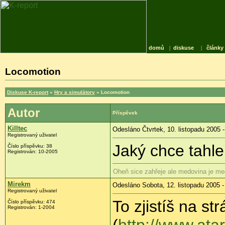
domů
|
diskuse
|
články
Locomotion
Diskuse K-report
»
Hry a simulátory
» Locomotion
Autor
Příspěvek
Killtec
Odesláno Čtvrtek, 10. listopadu 2005 -
Registrovaný uživatel
Jaký chce tahl
Číslo příspěvku: 38
Registrován: 10-2005
Oheň sice zahřeje ale medovina je me
Mirekm
Odesláno Sobota, 12. listopadu 2005 -
Registrovaný uživatel
To zjistíš na st
Číslo příspěvku: 474
Registrován: 1-2004
(
http://www.ata