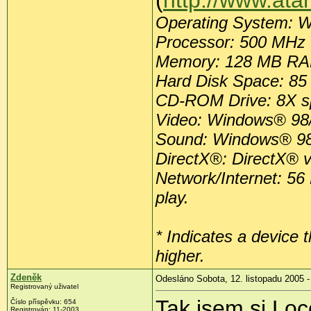
Operating System: 
Processor: 500 MHz I
Memory: 128 MB R
Hard Disk Space: 85
CD-ROM Drive: 8X 
Video: Windows® 98/
Sound: Windows® 98
DirectX®: DirectX® ve
Network/Internet: 56 
play.
* Indicates a device 
higher.
Zdeněk
Odesláno Sobota, 12. listopadu 2005 -
Registrovaný uživatel
Tak jsem si Loc
Číslo příspěvku: 654
Registrován: 11-2003