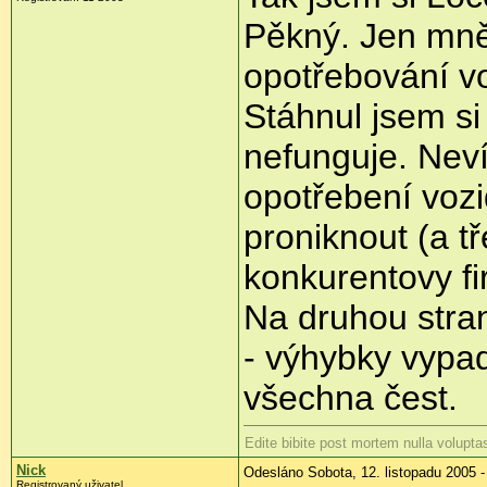
Pěkný. Jen mně 
opotřebování vo
Stáhnul jsem si
nefunguje. Nevít
opotřebení vozi
proniknout (a t
konkurentovy f
Na druhou stran
- výhybky vypad
všechna čest.
Edite bibite post mortem nulla volupta
Nick
Odesláno Sobota, 12. listopadu 2005 -
Registrovaný uživatel