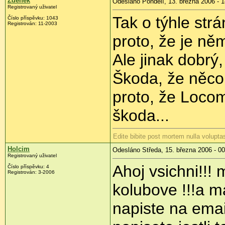
Zdeněk
Odesláno Pondělí, 13. března 2006 - 1
Registrovaný uživatel
Tak o týhle str
Číslo příspěvku: 1043
Registrován: 11-2003
proto, že je ně
Ale jinak dobrý,
Škoda, že něco 
proto, že Locomo
škoda...
Edite bibite post mortem nulla volupta
Holcim
Odesláno Středa, 15. března 2006 - 00
Registrovaný uživatel
Ahoj vsichni!!!
Číslo příspěvku: 4
Registrován: 3-2006
kolubove !!!a m
napiste na emai