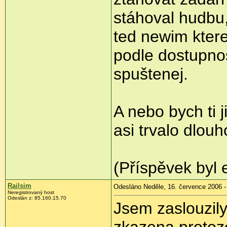
stáhoval hudbu, 
ted newim ktere
podle dostupnost
spuštenej.
A nebo bych ti 
asi trvalo dlouho
(Příspěvek byl 
Railsim
Odesláno Neděle, 16. července 2006 -
Neregistrovaný host
Odeslán z: 85.160.15.70
Jsem zaslouzily
zkazena,protoz