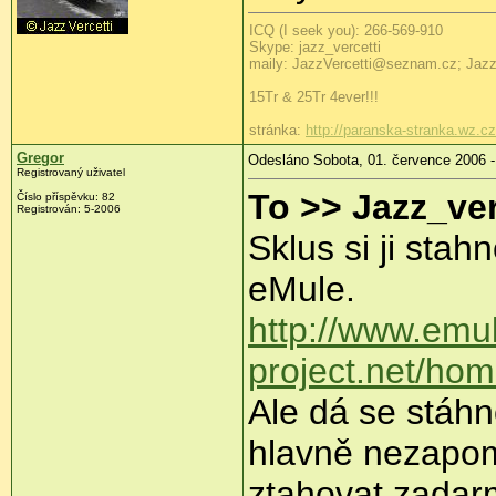
ICQ (I seek you): 266-569-910
Skype: jazz_vercetti
maily: JazzVercetti@seznam.cz; Jaz
15Tr & 25Tr 4ever!!!
stránka:
http://paranska-stranka.wz.cz
Gregor
Odesláno Sobota, 01. července 2006 -
Registrovaný uživatel
To >> Jazz_ver
Číslo příspěvku: 82
Registrován: 5-2006
Sklus si ji sta
eMule.
http://www.emu
project.net/hom
Ale dá se stáhn
hlavně nezapom
ztahovat zadarm