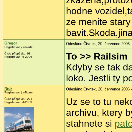
hodne vozidel,t
ze menite stary
bavit.Skoda,jina
Gregor
Odesláno Čtvrtek, 20. července 2006 -
Registrovaný uživatel
To >> Railsim
Číslo příspěvku: 98
Registrován: 5-2006
Kdyby se tak da
loko. Jestli ty 
Nick
Odesláno Čtvrtek, 20. července 2006 -
Registrovaný uživatel
Uz se to tu neko
Číslo příspěvku: 221
Registrován: 4-2003
archivu, ktery 
stahnete si
pat