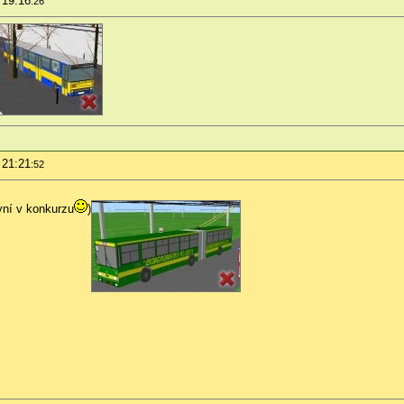
 19:16
:26
 21:21
:52
ní v konkurzu
)