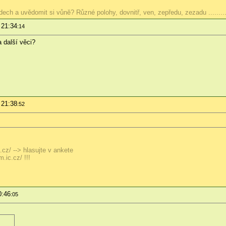
dech a uvědomit si vůně? Různé polohy, dovnitř, ven, zepředu, zezadu ..............
 21:34
:14
další věci?
 21:38
:52
cz/ --> hlasujte v ankete
ic.cz/ !!!
0:46
:05