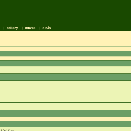
|
odkazy
|
muzea
|
o nás