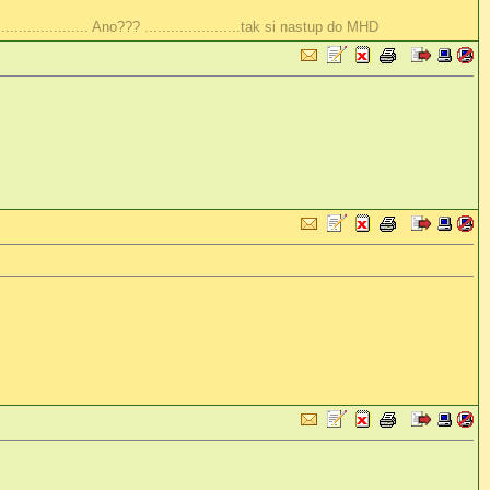
............... Ano??? ......................tak si nastup do MHD