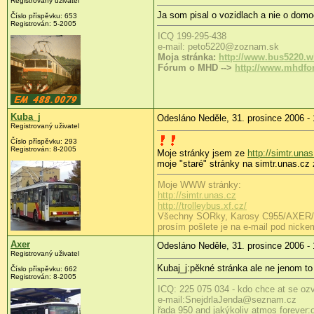
Registrovaný uživatel
Ja som pisal o vozidlach a nie o domoc
Číslo příspěvku: 653
Registrován: 5-2005
ICQ 199-295-438
e-mail: peto5220@zoznam.sk
Moja stránka:
http://www.bus5220.w
Fórum o MHD -->
http://www.mhdfor
Kuba_j
Odesláno Neděle, 31. prosince 2006 - 
Registrovaný uživatel
Číslo příspěvku: 293
Registrován: 8-2005
Moje stránky jsem ze
http://simtr.una
moje "staré" stránky na simtr.unas.cz
Moje WWW stránky:
http://simtr.unas.cz
http://trolleybus.xf.cz/
Všechny SORky, Karosy C955/AXER/LC9
prosím pošlete je na e-mail pod nicke
Axer
Odesláno Neděle, 31. prosince 2006 - 
Registrovaný uživatel
Kubaj_j:pěkné stránka ale ne jenom to 
Číslo příspěvku: 662
Registrován: 8-2005
ICQ: 225 075 034 - kdo chce at se ozve
e-mail:SnejdrlaJenda@seznam.cz
řada 950 and jakýkoliv atmos forever:o))