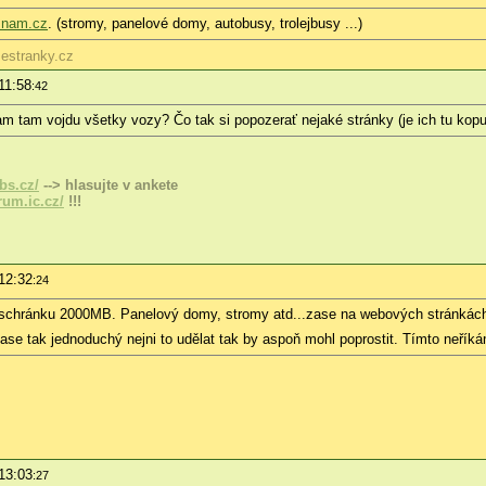
znam.cz
. (stromy, panelové domy, autobusy, trolejbusy ...)
.estranky.cz
11:58
:42
m tam vojdu všetky vozy? Čo tak si popozerať nejaké stránky (je ich tu kopu
bs.cz/
--> hlasujte v ankete
um.ic.cz/
!!!
12:32
:24
chránku 2000MB. Panelový domy, stromy atd...zase na webových stránkách 
zase tak jednoduchý nejni to udělat tak by aspoň mohl poprostit. Tímto neřík
13:03
:27