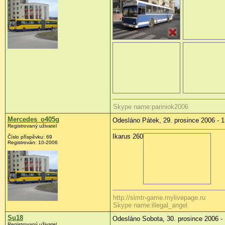
Skype name:pariniok2006
Mercedes_o405g
Odesláno Pátek, 29. prosince 2006 - 1
Registrovaný uživatel
Ikarus 260
Číslo příspěvku: 69
Registrován: 10-2006
http://simtr-game.mylivepage.ru
Skype name:illegal_angel
Su18
Odesláno Sobota, 30. prosince 2006 -
Registrovaný uživatel