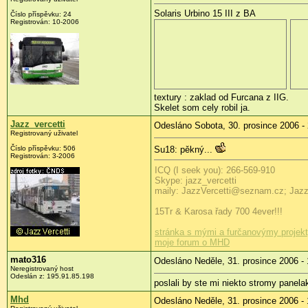
Solaris Urbino 15 III z BA
Číslo příspěvku: 24
Registrován: 10-2006
textury : zaklad od Furcana z IIG.
Skelet som cely robil ja.
Jazz_vercetti
Odesláno Sobota, 30. prosince 2006 -
Registrovaný uživatel
Číslo příspěvku: 506
Su18: pěkný...
Registrován: 3-2006
ICQ (I seek you): 266-569-910
Skype: jazz_vercetti
maily: JazzVercetti@seznam.cz; Jaz
15Tr & Karosa řady 700 4ever!!!
stránka s mými a furčanovýmy projek
moje forum o MHD
mato316
Odesláno Neděle, 31. prosince 2006 - 
Neregistrovaný host
Odeslán z: 195.91.85.198
poslali by ste mi niekto stromy panel
Mhd
Odesláno Neděle, 31. prosince 2006 - 