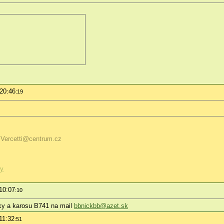
 20:46
:19
zVercetti@centrum.cz
ty
10:07
:10
aky a karosu B741 na mail
bbnickbb@azet.sk
11:32
:51