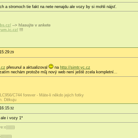
h a stromoch tie fakt na nete nenajdu ale vozy by si mohli nájsť.
bs.cz/
--> hlasujte v ankete
um.ic.cz/
!!!
15:29
:29
s.cz
přesunul a aktualizoval
na
http://simtr.yc.cz
 zatím nechám protože můj nový web není ještě zcela kompletní...
56/C744 forever - Máte-li někdo jejich fotky
m. Děkuju
16:15
:32
ale i vozy 1*
:o)))))))
)))))))