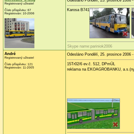
Odesláno Pondělí, 25. prosince 2006 -
Registrovaný uživatel
Karosa B741
Číslo příspěvku: 67
Registrován: 10-2006
Skype name:pariniok2006
André
Odesláno Pondělí, 25. prosince 2006 -
Registrovaný uživatel
15Tr02/6 ev.č. 512, DPmÚL
Číslo příspěvku: 121
Registrován: 11-2005
reklama na EKOAGROBANKU, a.s.(ny