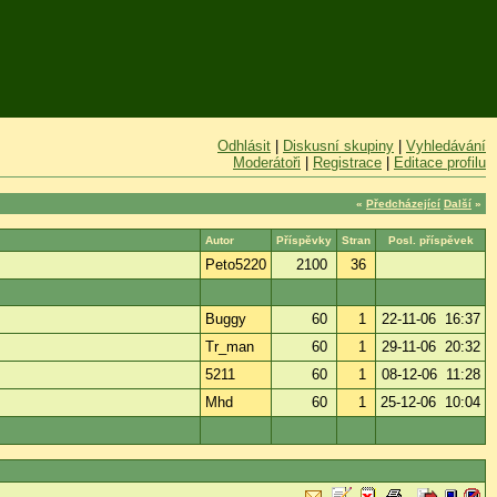
Odhlásit
|
Diskusní skupiny
|
Vyhledávání
Moderátoři
|
Registrace
|
Editace profilu
«
Předcházející
Další
»
Autor
Příspěvky
Stran
Posl. příspěvek
Peto5220
2100
36
Buggy
60
1
22-11-06 16:37
Tr_man
60
1
29-11-06 20:32
5211
60
1
08-12-06 11:28
Mhd
60
1
25-12-06 10:04