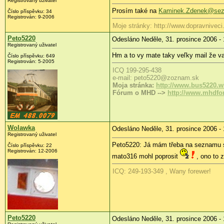
Registrovaný uživatel
Prosím také na
Kaminek.Zdenek@se
Číslo příspěvku: 34
Registrován: 9-2006
Moje stránky: http://www.dopravniveci
Peto5220
Odesláno Neděle, 31. prosince 2006 - 
Registrovaný uživatel
Hm a to vy mate taky veľky mail že va
Číslo příspěvku: 649
Registrován: 5-2005
ICQ 199-295-438
e-mail: peto5220@zoznam.sk
Moja stránka:
http://www.bus5220.w
Fórum o MHD -->
http://www.mhdfor
Wolawka
Odesláno Neděle, 31. prosince 2006 - 
Registrovaný uživatel
Peto5220: Já mám třeba na seznamu s
Číslo příspěvku: 22
Registrován: 12-2006
mato316 mohl poprosit
, ono to 
ICQ: 249-193-349 , Wany forewer!
Peto5220
Odesláno Neděle, 31. prosince 2006 - 