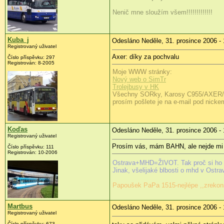
Nenič mne sloužím všem!!!!!!!!!!!!!
Kuba_j
Odesláno Neděle, 31. prosince 2006 - 
Registrovaný uživatel
Axer: díky za pochvalu
Číslo příspěvku: 297
Registrován: 8-2005
Moje WWW stránky:
Nový web o SimTr
Trolejbusy v HK
Všechny SORky, Karosy C955/AXER/LC9
prosím pošlete je na e-mail pod nicke
Koďas
Odesláno Neděle, 31. prosince 2006 - 
Registrovaný uživatel
Prosím vás, mám BAHN, ale nejde mi do
Číslo příspěvku: 111
Registrován: 10-2006
Ostrava+MHD=ŽIVOT. Tak proč si ho 
Jinak, všelijaké blbosti o mhd v Ostra
Papoušek PaPa 1515-nejlépe ,,zrekonst
Martbus
Odesláno Neděle, 31. prosince 2006 - 
Registrovaný uživatel
Číslo příspěvku: 673