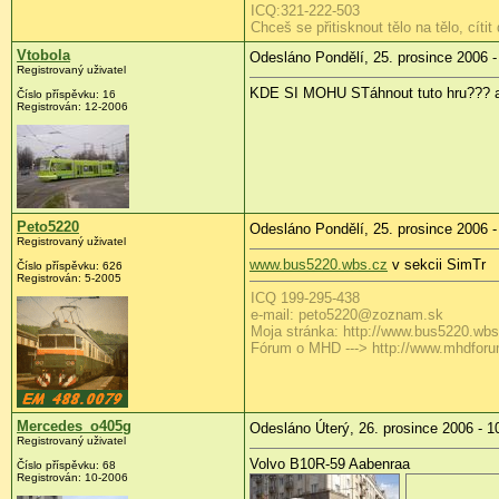
ICQ:321-222-503
Chceš se přitisknout tělo na tělo, cítit 
Vtobola
Odesláno Pondělí, 25. prosince 2006 -
Registrovaný uživatel
KDE SI MOHU STáhnout tuto hru??? a 
Číslo příspěvku: 16
Registrován: 12-2006
Peto5220
Odesláno Pondělí, 25. prosince 2006 -
Registrovaný uživatel
www.bus5220.wbs.cz
v sekcii SimTr
Číslo příspěvku: 626
Registrován: 5-2005
ICQ 199-295-438
e-mail: peto5220@zoznam.sk
Moja stránka: http://www.bus5220.wbs.
Fórum o MHD ---> http://www.mhdforum.
Mercedes_o405g
Odesláno Úterý, 26. prosince 2006 - 1
Registrovaný uživatel
Volvo B10R-59 Aabenraa
Číslo příspěvku: 68
Registrován: 10-2006