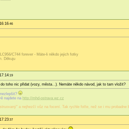
16:16
:46
56/C744 forever - Máte-li někdo jejich fotky
m. Děkuju
17:14
:19
 toho nic přidat (vozy, města...). Nemáte někdo návod, jak to tam vložit?
nezlepšit?
vě najdete na
http://mhd-ostrava.wz.cz
ruovaný" a nejhezčí vůz na focení. Tak rychle foťte, než se i mu probadne 
17:23
:37