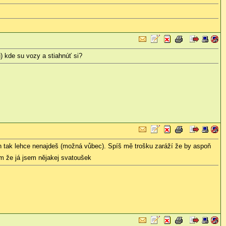
) kde su vozy a stiahnúť si?
tak lehce nenajdeš (možná vůbec). Spíš mě trošku zaráží že by aspoň
ám že já jsem nějakej svatoušek