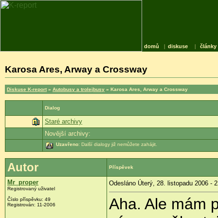
domů
|
diskuse
|
články
Karosa Ares, Arway a Crossway
Diskuse K-report
»
Autobusy a trolejbusy
» Karosa Ares, Arway a Crossway
Dialog
Staré archivy
Novější archivy:
Uzavřeno
: Další dialogy již nemůžete zahájit.
Autor
Příspěvek
Mr_proper
Odesláno Úterý, 28. listopadu 2006 - 
Registrovaný uživatel
Aha. Ale mám po
Číslo příspěvku: 49
Registrován: 11-2006