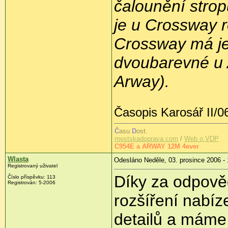
čalounění stro
je u Crossway 
Crossway má je
dvoubarevné u A
Arway).
Časopis Karosář II/0
Č
asu
D
ost.
mestskadoprava.com
/
Web o VDP
C954E a ARWAY 12M 4ever
Wlasta
Odesláno Neděle, 03. prosince 2006 - 
Registrovaný uživatel
Díky za odpově
Číslo příspěvku: 113
Registrován: 5-2006
rozšíření nabíz
detailů a máme