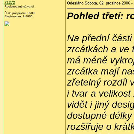
21272
Odesláno Sobota, 02. prosince 2006 -
Registrovaný uživatel
Pohled třetí: 
Číslo příspěvku: 2503
Registrován: 9-2005
Na přední části
zrcátkách a ve 
má méně vykroj
zrcátka mají na
zřetelný rozdíl 
i tvar a velikos
vidět i jiný des
dostupné délky
rozšiřuje o krá