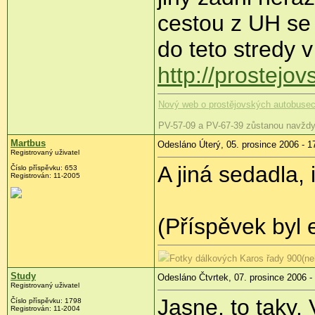
cestou z UH se
do teto stredy 
http://prostej
Nový web o prostějovských autobuse
PV-57-09 a PV-67-39 zůstanou navždy
Martbus
Odesláno Úterý, 05. prosince 2006 - 1
Registrovaný uživatel
A jiná sedadla, 
Číslo příspěvku: 653
Registrován: 11-2005
(Příspěvek byl 
Fotky dálkových Karos řady 900(neb
Study
Odesláno Čtvrtek, 07. prosince 2006 -
Registrovaný uživatel
Jasne, to taky.
Číslo příspěvku: 1798
Registrován: 11-2004