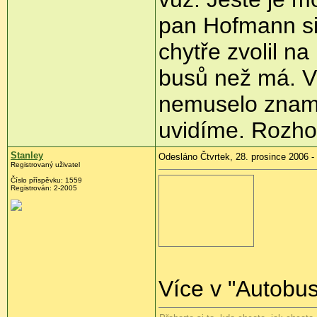
pan Hofmann si
chytře zvolil n
busů než má. V
nemuselo zname
uvidíme. Rozhod
Stanley
Odesláno Čtvrtek, 28. prosince 2006 -
Registrovaný uživatel
Číslo příspěvku: 1559
Registrován: 2-2005
Více v "Autobu