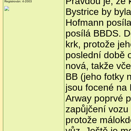
Pravdou je, že
Registrován: 4-2003
Bystrice by byl
Hofmann posíla
posílá BBDS. D
krk, protože jeh
poslední době 
nová, takže vče
BB (jeho fotky 
jsou focené na 
Arway poprvé př
zapůjčení vozu 
protože málokd
vůz. Ještě je m