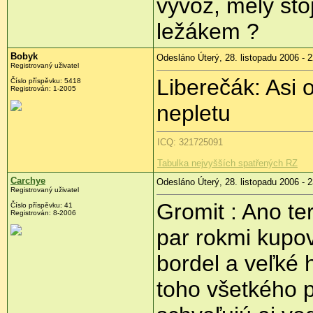
vývoz, měly sto
ležákem ?
Bobyk
Odesláno Úterý, 28. listopadu 2006 - 
Registrovaný uživatel
Liberečák: Asi o
Číslo příspěvku: 5418
Registrován: 1-2005
nepletu
ICQ: 321725091
Tabulka nejvyšších spatřených RZ
Carchye
Odesláno Úterý, 28. listopadu 2006 - 
Registrovaný uživatel
Gromit : Ano te
Číslo příspěvku: 41
Registrován: 8-2006
par rokmi kupo
bordel a veľké
toho všetkého p