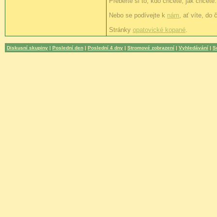
Přeberte si to, kdo chcete, jak chcete.
Nebo se podívejte k
nám
, ať víte, do 
Stránky
opatovické kopané
.
Diskusní skupiny
|
Poslední den
|
Poslední 4 dny
|
Stromové zobrazení
|
Vyhledávání
|
S