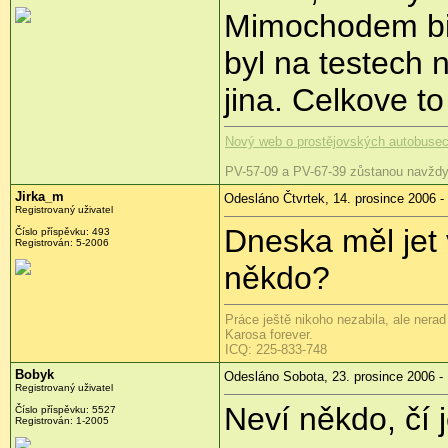
Mimochodem bi
byl na testech 
jina. Celkove t
Nový web o prostějovských autobuse
PV-57-09 a PV-67-39 zůstanou navždy
Jirka_m
Odesláno Čtvrtek, 14. prosince 2006 -
Registrovaný uživatel
Dneska měl jet 
Číslo příspěvku: 493
Registrován: 5-2006
někdo?
Práce ještě nikoho nezabila, ale nerad 
Karosa forever.
ICQ: 225-833-748
Bobyk
Odesláno Sobota, 23. prosince 2006 -
Registrovaný uživatel
Neví někdo, čí 
Číslo příspěvku: 5527
Registrován: 1-2005