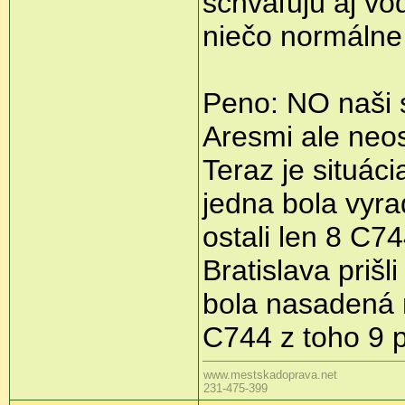
schvaľujú aj vod
niečo normálne
Peno: NO naši s
Aresmi ale neos
Teraz je situác
jedna bola vyr
ostali len 8 C7
Bratislava priš
bola nasadená 
C744 z toho 9 
www.mestskadoprava.net
231-475-399