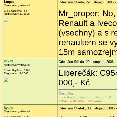
Loque
Odesláno Středa, 29. listopadu 2006 -
Registrovaný uživatel
Mr_proper: No, 
Číslo příspěvku: 86
Registrován: 11-2005
Renault a Iveco
(vsechny) a s r
renaultem se vy
15m samozrejm
21272
Odesláno Středa, 29. listopadu 2006 -
Registrovaný uživatel
Liberečák: C95
Číslo příspěvku: 2494
Registrován: 9-2005
000,- Kč.
Č
asu
D
ost.
mestskadoprava.com
/
Web o VDP
C954E a ARWAY 12M 4ever
švarc
Odesláno Čtvrtek, 30. listopadu 2006 -
Registrovaný uživatel
Číslo příspěvku: 486