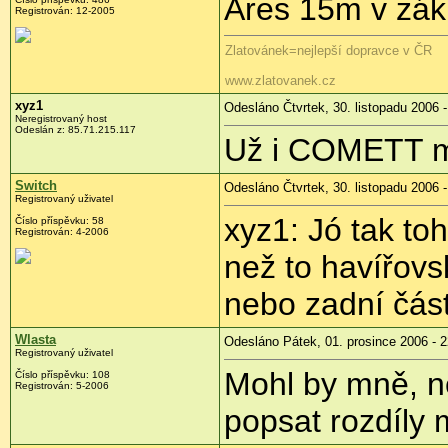
Ares 15m v zákl
Registrován: 12-2005
Zlatovánek=nejlepší dopravce v ČR
www.zlatovanek.cz
xyz1
Odesláno Čtvrtek, 30. listopadu 2006 -
Neregistrovaný host
Odeslán z: 85.71.215.117
Už i COMETT 
Switch
Odesláno Čtvrtek, 30. listopadu 2006 -
Registrovaný uživatel
xyz1: Jó tak to
Číslo příspěvku: 58
Registrován: 4-2006
než to havířov
nebo zadní část
Wlasta
Odesláno Pátek, 01. prosince 2006 - 2
Registrovaný uživatel
Mohl by mně, n
Číslo příspěvku: 108
Registrován: 5-2006
popsat rozdíly