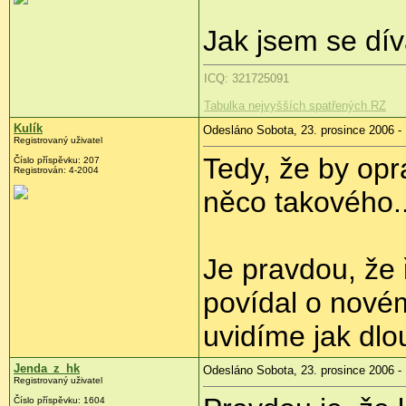
Jak jsem se dív
ICQ: 321725091
Tabulka nejvyšších spatřených RZ
Kulík
Odesláno Sobota, 23. prosince 2006 -
Registrovaný uživatel
Tedy, že by opr
Číslo příspěvku: 207
Registrován: 4-2004
něco takového..
Je pravdou, že 
povídal o novém
uvidíme jak dlou
Jenda_z_hk
Odesláno Sobota, 23. prosince 2006 -
Registrovaný uživatel
Číslo příspěvku: 1604