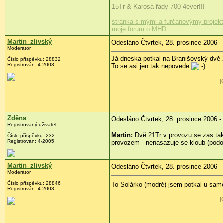
15Tr & Karosa řady 700 4ever!!!
stránka s mými a furčanovýmy projek
moje forum o MHD
Martin_zlivský
Odesláno Čtvrtek, 28. prosince 2006 -
Moderátor
Já dneska potkal na Branišovský dvě 
Číslo příspěvku: 28832
Registrován: 4-2003
To se asi jen tak nepovede
K
Zděna
Odesláno Čtvrtek, 28. prosince 2006 -
Registrovaný uživatel
Martin:
Dvě 21Tr v provozu se zas tak
Číslo příspěvku: 232
Registrován: 4-2005
provozem - nenasazuje se kloub (podo
Martin_zlivský
Odesláno Čtvrtek, 28. prosince 2006 -
Moderátor
Číslo příspěvku: 28846
To Solárko (modré) jsem potkal u samo
Registrován: 4-2003
K