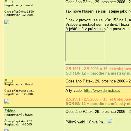
M__r
Odesláno Pátek, 29. prosince 2006 - 2
Registrovaný uživatel
Tak nové hlášení se šíří, stejně jako
Číslo příspěvku: 1350
Registrován: 12-2004
Jinak v provozu zaujal vůz 152 na 1, 
Vrábče a nestačil sem se divit. Hezčí 
A ještě mě v prázdninovém provozu zau
2.5.1991 - 2.5.2006 = 15 let trolejb
SOR BN 12 = parodie na městský ní
M__r
Odesláno Pátek, 29. prosince 2006 - 2
Registrovaný uživatel
A ty vado:
http://www.dpmcb.cz/
Číslo příspěvku: 1351
Registrován: 12-2004
2.5.1991 - 2.5.2006 = 15 let trolejb
SOR BN 12 = parodie na městský ní
Zděna
Odesláno Pátek, 29. prosince 2006 - 2
Registrovaný uživatel
Číslo příspěvku: 233
Pěkný web!!! Chválím...
Registrován: 4-2005