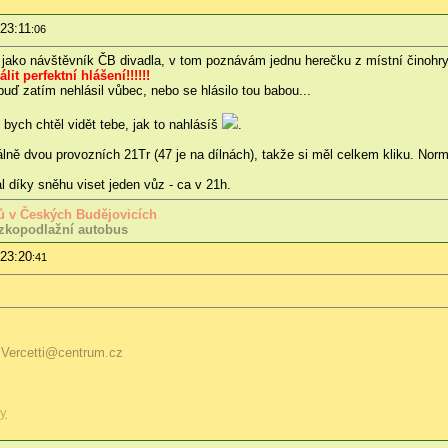
 23:11
:06
, jako návštěvník ČB divadla, v tom poznávám jednu herečku z místní činohry
t perfektní hlášení!!!!!!
buď zatím nehlásil vůbec, nebo se hlásilo tou babou...
bych chtěl vidět tebe, jak to nahlásíš
.
álně dvou provozních 21Tr (47 je na dílnách), takže si měl celkem kliku. Norm
 díky sněhu viset jeden vůz - ca v 21h
.
usů v Českých Budějovicích
zkopodlažní autobus
 23:20
:41
zVercetti@centrum.cz
ty