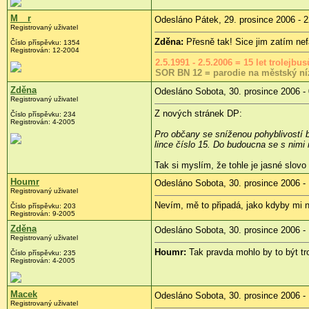
M__r
Odesláno Pátek, 29. prosince 2006 - 2
Registrovaný uživatel
Zděna:
Přesně tak! Sice jim zatím nefak
Číslo příspěvku: 1354
Registrován: 12-2004
2.5.1991 - 2.5.2006 = 15 let trolejb
SOR BN 12 = parodie na městský ní
Zděna
Odesláno Sobota, 30. prosince 2006 -
Registrovaný uživatel
Z nových stránek DP:
Číslo příspěvku: 234
Registrován: 4-2005
Pro občany se sníženou pohyblivostí 
lince číslo 15. Do budoucna se s nimi 
Tak si myslím, že tohle je jasné slov
Houmr
Odesláno Sobota, 30. prosince 2006 -
Registrovaný uživatel
Nevím, mě to připadá, jako kdyby mi n
Číslo příspěvku: 203
Registrován: 9-2005
Zděna
Odesláno Sobota, 30. prosince 2006 -
Registrovaný uživatel
Houmr:
Tak pravda mohlo by to být tr
Číslo příspěvku: 235
Registrován: 4-2005
Macek
Odesláno Sobota, 30. prosince 2006 -
Registrovaný uživatel