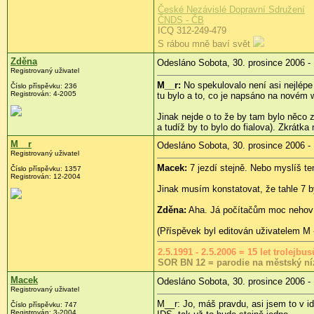
České Nezávislé Dopravní Sdružení
ČNDS - ČB
ICQ 312-249-479
S rábou mně baví svět
Zděna
Odesláno Sobota, 30. prosince 2006 -
Registrovaný uživatel
M__r:
No spekulovalo není asi nejlép
Číslo příspěvku: 236
Registrován: 4-2005
tu bylo a to, co je napsáno na novém 
Jinak nejde o to že by tam bylo něco 
a tudíž by to bylo do fialova). Zkrátka
M__r
Odesláno Sobota, 30. prosince 2006 -
Registrovaný uživatel
Macek:
7 jezdí stejně. Nebo myslíš te
Číslo příspěvku: 1357
Registrován: 12-2004
Jinak musím konstatovat, že tahle 7 b
Zděna:
Aha. Já počítačům moc nehovím
(Příspěvek byl editován uživatelem M 
2.5.1991 - 2.5.2006 = 15 let trolejb
SOR BN 12 = parodie na městský ní
Macek
Odesláno Sobota, 30. prosince 2006 -
Registrovaný uživatel
M__r: Jo, máš pravdu, asi jsem to v i
Číslo příspěvku: 747
Registrován: 3-2004