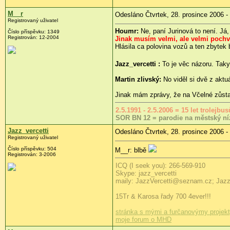
M__r
Odesláno Čtvrtek, 28. prosince 2006 -
Registrovaný uživatel
Houmr:
Ne, paní Jurinová to není. Já
Číslo příspěvku: 1349
Registrován: 12-2004
Jinak musím velmi, ale velmi pochváli
Hlásila ca polovina vozů a ten zbytek 
Jazz_vercetti :
To je věc názoru. Taky 
Martin zlivský:
No viděl si dvě z aktu
Jinak mám zprávy, že na Včelné zůstal
2.5.1991 - 2.5.2006 = 15 let trolejb
SOR BN 12 = parodie na městský ní
Jazz_vercetti
Odesláno Čtvrtek, 28. prosince 2006 -
Registrovaný uživatel
Číslo příspěvku: 504
M__r: blbě
Registrován: 3-2006
ICQ (I seek you): 266-569-910
Skype: jazz_vercetti
maily: JazzVercetti@seznam.cz; Jaz
15Tr & Karosa řady 700 4ever!!!
stránka s mými a furčanovýmy projek
moje forum o MHD