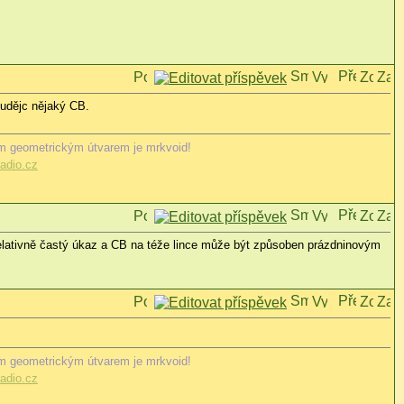
Budějc nějaký CB.
m geometrickým útvarem je mrkvoid!
adio.cz
 relativně častý úkaz a CB na téže lince může být způsoben prázdninovým
m geometrickým útvarem je mrkvoid!
adio.cz