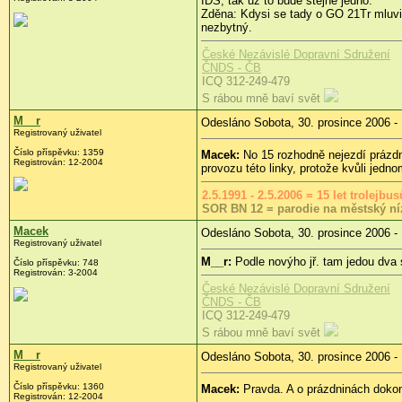
IDS, tak už to bude stejně jedno.
Zděna: Kdysi se tady o GO 21Tr mluvilo
nezbytný.
České Nezávislé Dopravní Sdružení
ČNDS - ČB
ICQ 312-249-479
S rábou mně baví svět
M__r
Odesláno Sobota, 30. prosince 2006 -
Registrovaný uživatel
Číslo příspěvku: 1359
Macek:
No 15 rozhodně nejezdí prázdná
Registrován: 12-2004
provozu této linky, protože kvůli jedn
2.5.1991 - 2.5.2006 = 15 let trolejb
SOR BN 12 = parodie na městský ní
Macek
Odesláno Sobota, 30. prosince 2006 -
Registrovaný uživatel
M__r:
Podle novýho jř. tam jedou dva s
Číslo příspěvku: 748
Registrován: 3-2004
České Nezávislé Dopravní Sdružení
ČNDS - ČB
ICQ 312-249-479
S rábou mně baví svět
M__r
Odesláno Sobota, 30. prosince 2006 -
Registrovaný uživatel
Číslo příspěvku: 1360
Macek:
Pravda. A o prázdninách doko
Registrován: 12-2004