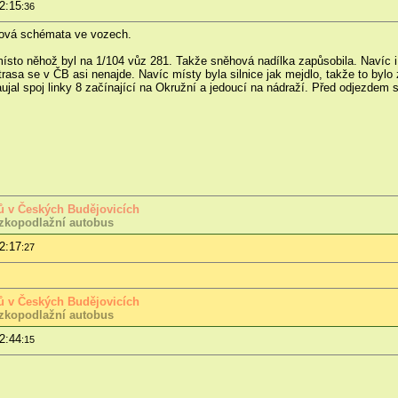
2:15
:36
 nová schémata ve vozech.
místo něhož byl na 1/104 vůz 281. Takže sněhová nadílka zapůsobila. Navíc i 
trasa se v ČB asi nenajde. Navíc místy byla silnice jak mejdlo, takže to bylo
jal spoj linky 8 začínající na Okružní a jedoucí na nádraží. Před odjezdem s
usů v Českých Budějovicích
zkopodlažní autobus
2:17
:27
usů v Českých Budějovicích
zkopodlažní autobus
2:44
:15