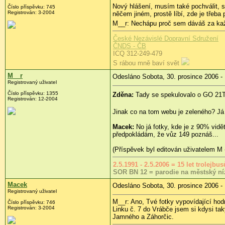
Nový hlášení, musím také pochválit, s
Číslo příspěvku: 745
Registrován: 3-2004
něčem jiném, prostě líbí, zde je třeba 
M__r: Nechápu proč sem dáváš za každ
České Nezávislé Dopravní Sdružení
ČNDS - ČB
ICQ 312-249-479
S rábou mně baví svět
M__r
Odesláno Sobota, 30. prosince 2006 -
Registrovaný uživatel
Číslo příspěvku: 1355
Zděna:
Tady se spekulovalo o GO 21Tr
Registrován: 12-2004
Jinak co na tom webu je zeleného? Já
Macek:
No já fotky, kde je z 90% vidě
předpokládám, že vůz 149 poznáš...
(Příspěvek byl editován uživatelem M 
2.5.1991 - 2.5.2006 = 15 let trolejb
SOR BN 12 = parodie na městský ní
Macek
Odesláno Sobota, 30. prosince 2006 -
Registrovaný uživatel
M__r: Ano, Tvé fotky vypovídající hodno
Číslo příspěvku: 746
Registrován: 3-2004
Linku č. 7 do Vrábče jsem si kdysi tak
Jamného a Záhorčic.