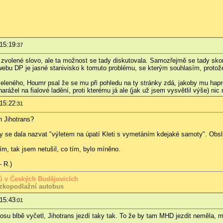
 15:19
:37
e zvolené slovo, ale ta možnost se tady diskutovala. Samozřejmě se tady sk
webu DP je jasné stanivisko k tomuto problému, se kterým souhlasím, protože
zeleného, Houmr psal že se mu při pohledu na ty stránky zdá, jakoby mu hapr
 narážel na fialové ladění, proti kterému já ale (jak už jsem vysvětlil výše) ni
 15:22
:31
n Jihotrans?
y se dala nazvat "výletem na úpatí Kleti s vymetáním kdejaké samoty". Obsl
, tak jsem netušil, co tím, bylo míněno.
- R.)
usů v Českých Budějovicích
zkopodlažní autobus
 15:43
:01
dosu blbě vyčetl, Jihotrans jezdí taky tak. To že by tam MHD jezdit neměla, 