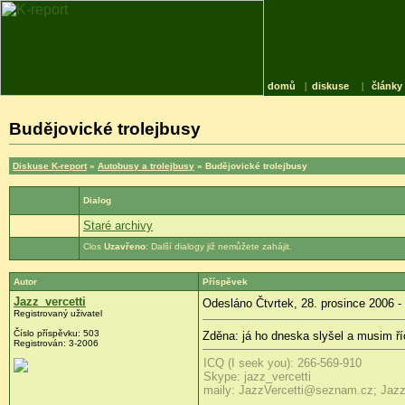
domů
|
diskuse
|
články
Budějovické trolejbusy
Diskuse K-report
»
Autobusy a trolejbusy
» Budějovické trolejbusy
Dialog
Staré archivy
Uzavřeno
: Další dialogy již nemůžete zahájit.
Autor
Příspěvek
Jazz_vercetti
Odesláno Čtvrtek, 28. prosince 2006 -
Registrovaný uživatel
Číslo příspěvku: 503
Zděna: já ho dneska slyšel a musim říc
Registrován: 3-2006
ICQ (I seek you): 266-569-910
Skype: jazz_vercetti
maily: JazzVercetti@seznam.cz; Jaz