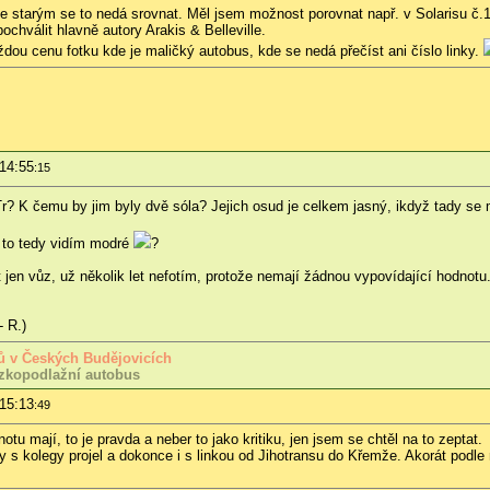
e starým se to nedá srovnat. Měl jsem možnost porovnat např. v Solarisu č.1
pochválit hlavně autory Arakis & Belleville.
ou cenu fotku kde je maličký autobus, kde se nedá přečíst ani číslo linky.
 14:55
:15
? K čemu by jim byly dvě sóla? Jejich osud je celkem jasný, ikdyž tady se 
 to tedy vidím modré
?
t jen vůz, už několik let nefotím, protože nemají žádnou vypovídající hodnotu
- R.)
usů v Českých Budějovicích
zkopodlažní autobus
 15:13
:49
tu mají, to je pravda a neber to jako kritiku, jen jsem se chtěl na to zeptat.
y s kolegy projel a dokonce i s linkou od Jihotransu do Křemže. Akorát podle 