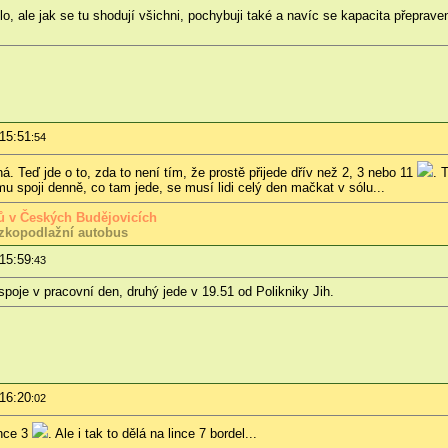
, ale jak se tu shodují všichni, pochybuji také a navíc se kapacita přeprave
 15:51
:54
. Teď jde o to, zda to není tím, že prostě přijede dřív než 2, 3 nebo 11
. 
omu spoji denně, co tam jede, se musí lidi celý den mačkat v sólu...
usů v Českých Budějovicích
zkopodlažní autobus
 15:59
:43
poje v pracovní den, druhý jede v 19.51 od Polikniky Jih.
 16:20
:02
nce 3
. Ale i tak to dělá na lince 7 bordel...