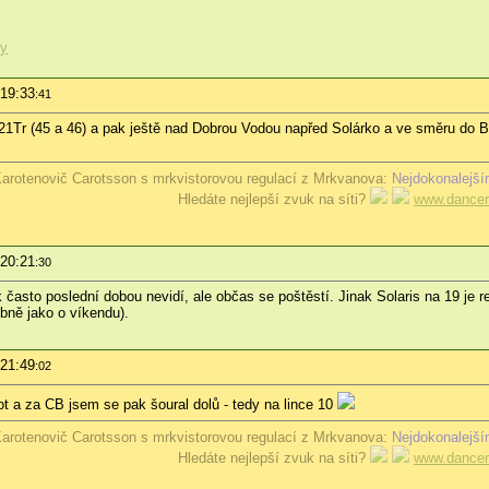
ty
 19:33
:41
21Tr (45 a 46) a pak ještě nad Dobrou Vodou napřed Solárko a ve směru do 
arotenovič Carotsson s mrkvistorovou regulací z Mrkvanova:
Nejdokonalejší
Hledáte nejlepší zvuk na síti?
www.dancer
 20:21
:30
 často poslední dobou nevidí, ale občas se poštěstí. Jinak Solaris na 19 je
bně jako o víkendu).
 21:49
:02
t a za CB jsem se pak šoural dolů - tedy na lince 10
arotenovič Carotsson s mrkvistorovou regulací z Mrkvanova:
Nejdokonalejší
Hledáte nejlepší zvuk na síti?
www.dancer