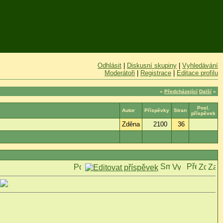
Odhlásit
|
Diskusní skupiny
|
Vyhledávání
Moderátoři
|
Registrace
|
Editace profilu
«
Předcházející
Další
»
Posl.
Autor
Příspěvky
Stran
příspěvek
Zděna
2100
36