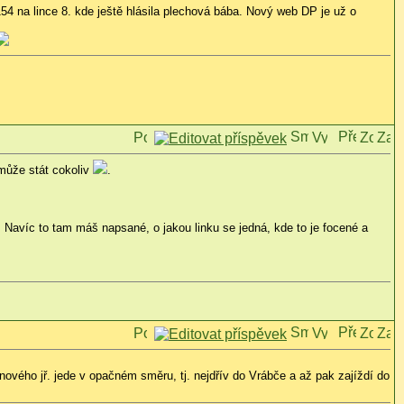
54 na lince 8. kde ještě hlásila plechová bába. Nový web DP je už o
může stát cokoliv
.
. Navíc to tam máš napsané, o jakou linku se jedná, kde to je focené a
nového jř. jede v opačném směru, tj. nejdřív do Vrábče a až pak zajíždí do