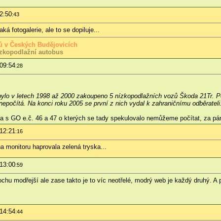
2:50
:43
á fotogalerie, ale to se dopiluje...
usů v Českých Budějovicích
zkopodlažní autobus
 09:54
:28
bylo v letech 1998 až 2000 zakoupeno 5 nízkopodlažních vozů Škoda 21Tr. Po
nepočítá. Na konci roku 2005 se první z nich vydal k zahraničnímu odběrateli
o a s GO e.č. 46 a 47 o kterých se tady spekulovalo nemůžeme počítat, za pár
 12:21
:16
a monitoru haprovala zelená tryska...
 13:00
:59
ochu modřejší ale zase takto je to víc neotřelé, modrý web je každý druhý. A 
 14:54
:44