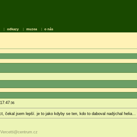
|
odkazy
|
muzea
|
o nás
 17:47
:36
t, čekal jsem lepší. je to jako kdyby se ten, kdo to daboval nadýchal helia...
zVercetti@centrum.cz