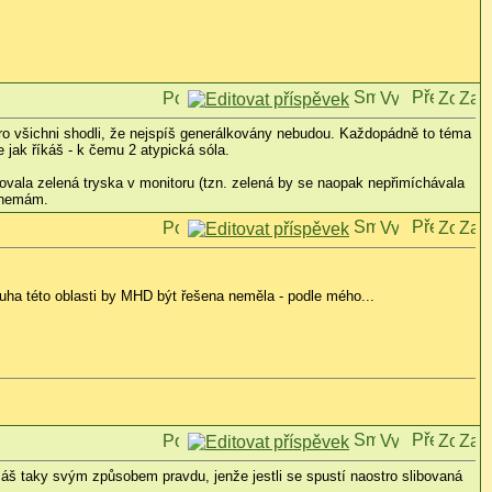
oro všichni shodli, že nejspíš generálkovány nebudou. Každopádně to téma
 jak říkáš - k čemu 2 atypická sóla.
ovala zelená tryska v monitoru (tzn. zelená by se naopak nepřimíchávala
c nemám.
uha této oblasti by MHD být řešena neměla - podle mého...
máš taky svým způsobem pravdu, jenže jestli se spustí naostro slibovaná