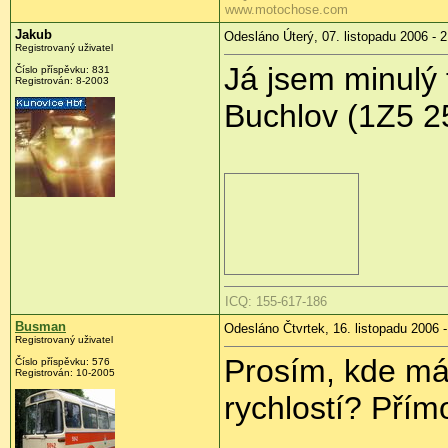
www.motochose.com
Jakub
Odesláno Úterý, 07. listopadu 2006 - 
Registrovaný uživatel
Já jsem minulý 
Číslo příspěvku: 831
Registrován: 8-2003
Buchlov (1Z5 2
ICQ: 155-617-186
Busman
Odesláno Čtvrtek, 16. listopadu 2006 -
Registrovaný uživatel
Prosím, kde má 
Číslo příspěvku: 576
Registrován: 10-2005
rychlostí? Přím