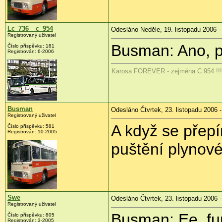
Lc_736__c_954
Odesláno Neděle, 19. listopadu 2006 -
Registrovaný uživatel
Busman: Ano, p
Číslo příspěvku: 181
Registrován: 6-2006
Karosa FOREVER - zejména C 954 !!!
Busman
Odesláno Čtvrtek, 23. listopadu 2006 -
Registrovaný uživatel
A když se přepí
Číslo příspěvku: 581
Registrován: 10-2005
puštění plynov
Swe
Odesláno Čtvrtek, 23. listopadu 2006 -
Registrovaný uživatel
Busman: Ee, fun
Číslo příspěvku: 805
Registrován: 3-2005