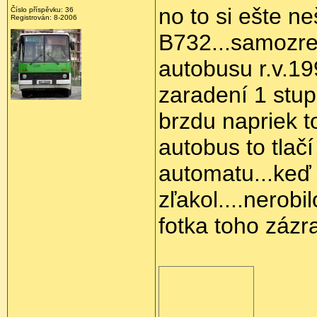
no to si ešte n
Číslo příspěvku: 36
Registrován: 8-2006
B732...samozrej
autobusu r.v.19
zaradení 1 stu
brzdu napriek 
autobus to tla
automatu...keď 
zľakol....nerobi
fotka toho zázr