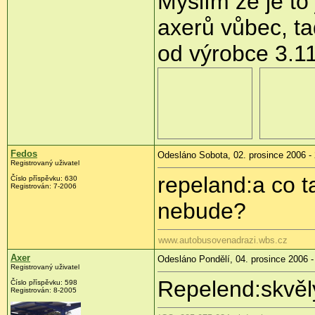
Myslím že je to
axerů vůbec, ta
od výrobce 3.1
Fedos
Odesláno Sobota, 02. prosince 2006 -
Registrovaný uživatel
repeland:a co t
Číslo příspěvku: 630
Registrován: 7-2006
nebude?
www.autobusovenadrazi.wbs.cz
Axer
Odesláno Pondělí, 04. prosince 2006 -
Registrovaný uživatel
Repelend:skvělý
Číslo příspěvku: 598
Registrován: 8-2005