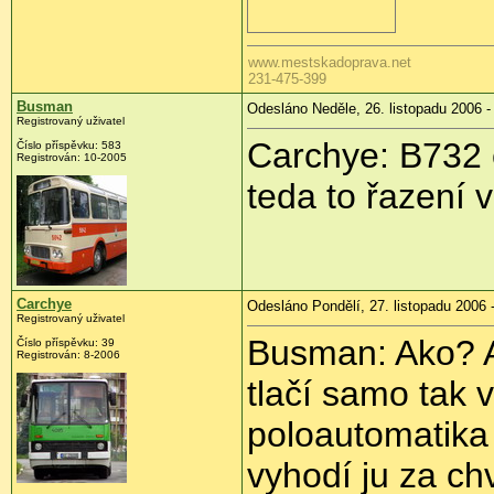
www.mestskadoprava.net
231-475-399
Busman
Odesláno Neděle, 26. listopadu 2006 -
Registrovaný uživatel
Carchye: B732 
Číslo příspěvku: 583
Registrován: 10-2005
teda to řazení
Carchye
Odesláno Pondělí, 27. listopadu 2006 
Registrovaný uživatel
Busman: Ako? A
Číslo příspěvku: 39
Registrován: 8-2006
tlačí samo tak 
poloautomatika 
vyhodí ju za c