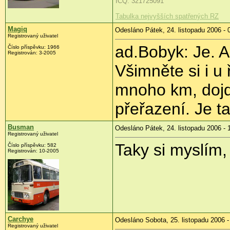
ICQ: 321725091
Tabulka nejvyšších spatřených RZ
Magiq
Odesláno Pátek, 24. listopadu 2006 - 
Registrovaný uživatel
ad.Bobyk: Je. A i
Číslo příspěvku: 1966
Registrován: 3-2005
Všimněte si i u 
mnoho km, dojd
přeřazení. Je t
Busman
Odesláno Pátek, 24. listopadu 2006 - 
Registrovaný uživatel
Taky si myslím, 
Číslo příspěvku: 582
Registrován: 10-2005
Carchye
Odesláno Sobota, 25. listopadu 2006 -
Registrovaný uživatel