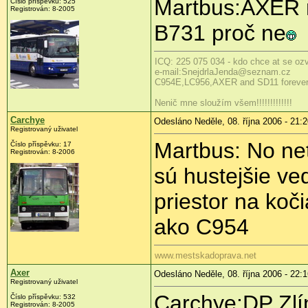
Martbus:AXER n
Číslo příspěvku: 525
Registrován: 8-2005
B731 proč ne
ICQ: 225 075 034 - kdo chce at se ozve
e-mail:SnejdrlaJenda@seznam.cz
C954E,LC956,AXER and SD11 forever:o)
Nenič mne sloužím všem!!!!!!!!!!!!!
Carchye
Odesláno Neděle, 08. října 2006 - 21:
Registrovaný uživatel
Martbus: No ne
Číslo příspěvku: 17
Registrován: 8-2006
sú hustejšie ve
priestor na koči
ako C954
www.mestskadoprava.net
Axer
Odesláno Neděle, 08. října 2006 - 22:
Registrovaný uživatel
Carchye:DP Zlí
Číslo příspěvku: 532
Registrován: 8-2005