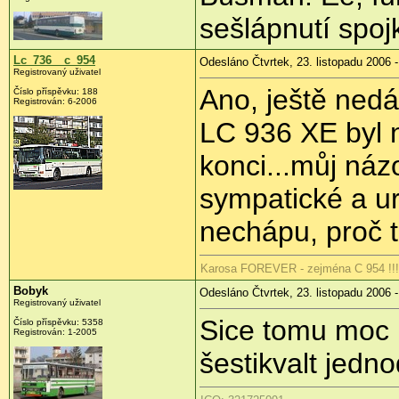
sešlápnutí spoj
Lc_736__c_954
Odesláno Čtvrtek, 23. listopadu 2006 -
Registrovaný uživatel
Ano, ještě nedá
Číslo příspěvku: 188
Registrován: 6-2006
LC 936 XE byl 
konci...můj náz
sympatické a ur
nechápu, proč t
Karosa FOREVER - zejména C 954 !!!
Bobyk
Odesláno Čtvrtek, 23. listopadu 2006 -
Registrovaný uživatel
Sice tomu moc 
Číslo příspěvku: 5358
Registrován: 1-2005
šestikvalt jedn