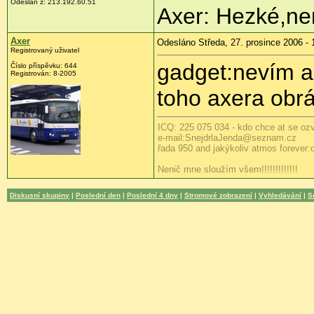
Odeslán z: 213.192.60.51
Axer: Hezké,není
Axer
Odesláno Středa, 27. prosince 2006 - 
Registrovaný uživatel
gadget:nevím al
Číslo příspěvku: 644
Registrován: 8-2005
toho axera obr
ICQ: 225 075 034 - kdo chce at se ozve
e-mail:SnejdrlaJenda@seznam.cz
řada 950 and jakýkoliv atmos forever:o))
Nenič mne sloužím všem!!!!!!!!!!!!!
Diskusní skupiny
|
Poslední den
|
Poslední 4 dny
|
Stromové zobrazení
|
Vyhledávání
|
S