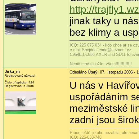
http://trajfly1.
jinak taky u ná
bez klimy a us
ICQ: 225 075 034 - kdo chce at se ozve
e-mail:SnejdrlaJenda@seznam.cz
C954E,LC956,AXER and SD11 forever:o)
Nenič mne sloužím všem!!!!!!!!!!!!!
Jirka_m
Odesláno Úterý, 07. listopadu 2006 - 
Registrovaný uživatel
U nás v Havířov
Číslo příspěvku: 424
Registrován: 5-2006
uspořádáním s
meziměstské lin
zadní jsou širok
Práce ještě nikoho nezabila, ale nerad 
ICQ: 225-833-748