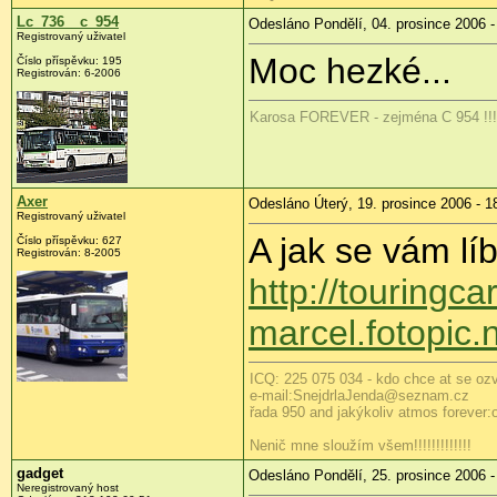
Lc_736__c_954
Odesláno Pondělí, 04. prosince 2006 -
Registrovaný uživatel
Moc hezké...
Číslo příspěvku: 195
Registrován: 6-2006
Karosa FOREVER - zejména C 954 !!!
Axer
Odesláno Úterý, 19. prosince 2006 - 1
Registrovaný uživatel
A jak se vám lí
Číslo příspěvku: 627
Registrován: 8-2005
http://touringca
marcel.fotopic
ICQ: 225 075 034 - kdo chce at se ozve
e-mail:SnejdrlaJenda@seznam.cz
řada 950 and jakýkoliv atmos forever:o))
Nenič mne sloužím všem!!!!!!!!!!!!!
gadget
Odesláno Pondělí, 25. prosince 2006 -
Neregistrovaný host