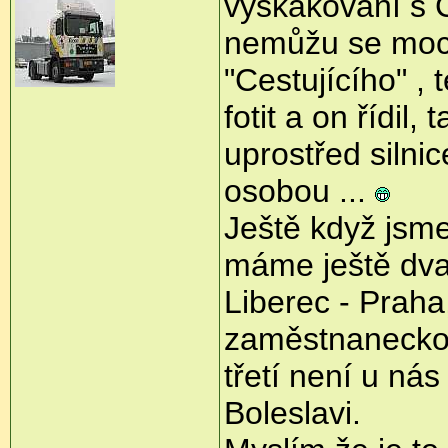
vyskakování s C
nemůžu se moc h
"Cestujícího" , 
fotit a on řídil
uprostřed siln
osobou ...
Ještě když jsm
máme ještě dva 
Liberec - Praha
zaměstnaneckou
třetí není u ná
Boleslavi.