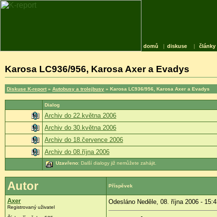
domů
|
diskuse
|
články
Karosa LC936/956, Karosa Axer a Evadys
Diskuse K-report
»
Autobusy a trolejbusy
» Karosa LC936/956, Karosa Axer a Evadys
Dialog
Archiv do 22.května 2006
Archiv do 30.května 2006
Archiv do 18.července 2006
Archiv do 08.října 2006
Uzavřeno
: Další dialogy již nemůžete zahájit.
Autor
Příspěvek
Axer
Odesláno Neděle, 08. října 2006 - 15:
Registrovaný uživatel