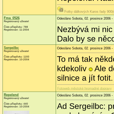
Fotky dálkových Karos řady 900(n
Fma_0526
Odesláno Sobota, 02. prosince 2006 -
Registrovaný uživatel
Nezbývá mi nic j
Číslo příspěvku: 788
Registrován: 11-2004
Dalo by se něco
Sergeilbc
Odesláno Sobota, 02. prosince 2006 -
Registrovaný uživatel
To má tak někdo 
Číslo příspěvku: 1193
Registrován: 10-2004
kdekoliv
Ale d
silnice a jít fotit
Fotoweb městské hromadné dopravy
Repelend
Odesláno Sobota, 02. prosince 2006 -
Registrovaný uživatel
Ad Sergeilbc: p
Číslo příspěvku: 440
Registrován: 10-2004