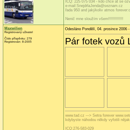
ICQ: 225 075 034 - kdo chce at se ozve
e-mail:SnejdrlaJenda@seznam.cz
řada 950 and jakýkoliv atmos forever:o))
Nenič mne sloužím všem!!!!!!!!!!!!!
Maxwilien
Odesláno Pondělí, 04. prosince 2006 -
Registrovaný uživatel
Pár fotek vozů
Číslo příspěvku: 279
Registrován: 8-2005
www.tad.cz ---> Setra forever www.set
kdybyste náhodou někdy vyfotili něja
ICQ:276-583-029