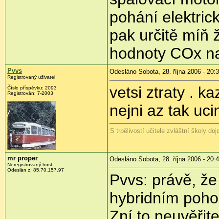
pohání elektri
pak určitě míň 
hodnoty COx na
Pvvs
Odesláno Sobota, 28. října 2006 - 20:
Registrovaný uživatel
vetsi ztraty . k
Číslo příspěvku: 2093
Registrován: 7-2003
nejni az tak uci
S trpělivostí učitele zvláštní školy doj
mr proper
Odesláno Sobota, 28. října 2006 - 20:
Neregistrovaný host
Odeslán z: 85.70.157.97
Pvvs: právě, že
hybridním poho
Zní to neuvěřite