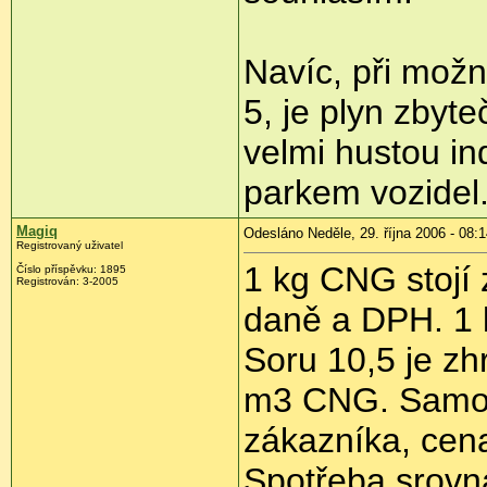
Navíc, při možn
5, je plyn zbyt
velmi hustou in
parkem vozidel
Magiq
Odesláno Neděle, 29. října 2006 - 08:
Registrovaný uživatel
1 kg CNG stojí 
Číslo příspěvku: 1895
Registrován: 3-2005
daně a DPH. 1
Soru 10,5 je z
m3 CNG. Samozř
zákazníka, cena
Spotřeba srovn