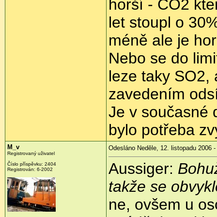
horší - CO2 kte
let stoupl o 30
méně ale je hor
Nebo se do limit
leze taky SO2,
zavedením odsí
Je v současné 
bylo potřeba zv
M_v
Odesláno Neděle, 12. listopadu 2006 -
Registrovaný uživatel
Aussiger:
Bohuž
Číslo příspěvku: 2404
Registrován: 6-2002
takže se obvykl
ne, ovšem u os