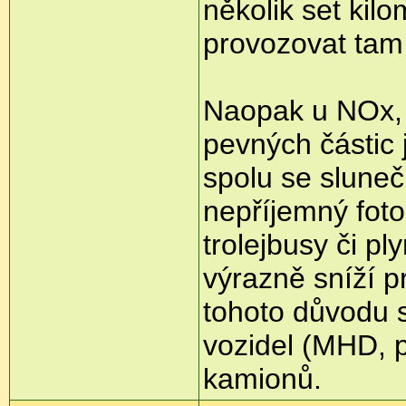
několik set kil
provozovat tam
Naopak u NOx, 
pevných částic 
spolu se sluneč
nepříjemný fot
trolejbusy či p
výrazně sníží p
tohoto důvodu 
vozidel (MHD, p
kamionů.