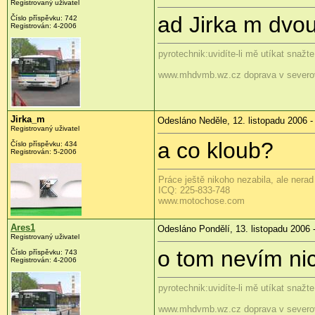
Registrovaný uživatel
ad Jirka m dvou
Číslo příspěvku: 742
Registrován: 4-2006
pyrotechnik:uvidíte-li mě utíkat snažt
www.mhdvmb.wz.cz doprava v severo
Jirka_m
Odesláno Neděle, 12. listopadu 2006 -
Registrovaný uživatel
a co kloub?
Číslo příspěvku: 434
Registrován: 5-2006
Práce ještě nikoho nezabila, ale nerad 
ICQ: 225-833-748
www.motochose.com
Ares1
Odesláno Pondělí, 13. listopadu 2006 
Registrovaný uživatel
o tom nevím ni
Číslo příspěvku: 743
Registrován: 4-2006
pyrotechnik:uvidíte-li mě utíkat snažt
www.mhdvmb.wz.cz doprava v severo