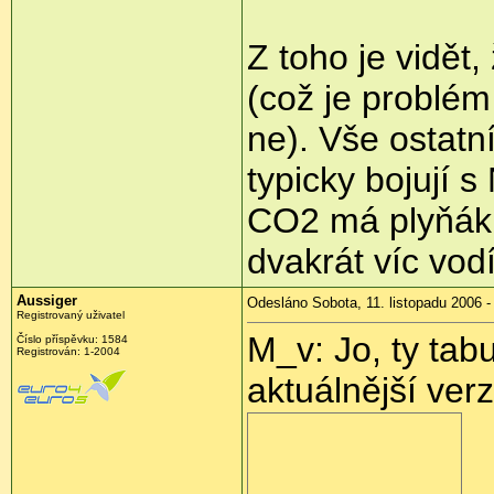
Z toho je vidět,
(což je problém
ne). Vše ostatn
typicky bojují 
CO2 má plyňák 
dvakrát víc vod
Aussiger
Odesláno Sobota, 11. listopadu 2006 -
Registrovaný uživatel
M_v: Jo, ty tab
Číslo příspěvku: 1584
Registrován: 1-2004
aktuálnější verz