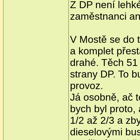
Z DP není lehk
zaměstnanci ani 
V Mostě se do t
a komplet přes
drahé. Těch 5
strany DP. To b
provoz.
Já osobně, ač t
bych byl proto,
1/2 až 2/3 a zb
dieselovými busy