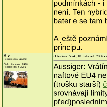
podmínkách - i 
není. Ten hybri
baterie se tam
A ještě poznám
principu.
M_v
Odesláno Pátek, 10. listopadu 2006 - 
Registrovaný uživatel
Aussiger: Vrátím
Číslo příspěvku: 2396
Registrován: 6-2002
naftové EU4 nen
(trošku starší)
č
srovnávají limi
před)posledním