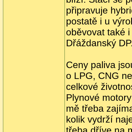
připravuje hybr
postatě i u výr
oběvovat také i 
Dřáždanský DP
Ceny paliva jsou
o LPG, CNG neb
celkové životno
Plynové motory 
mě třeba zajíma
kolik vydrží naj
třeba dříve na