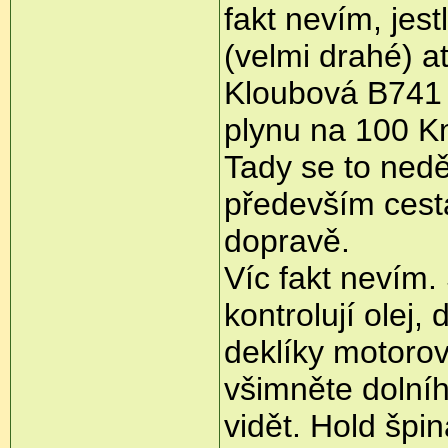
fakt nevím, jest
(velmi drahé) a
Kloubová B741 
plynu na 100 K
Tady se to nedě
především cesta
dopravě.
Víc fakt nevím.
kontrolují olej
deklíky motorov
všimněte dolníh
vidět. Hold špi