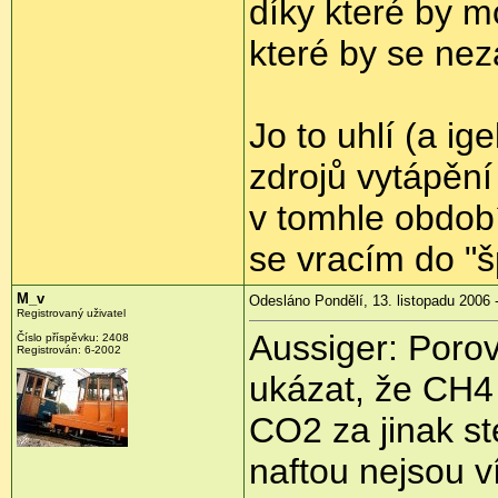
díky které by mo
které by se ne
Jo to uhlí (a ige
zdrojů vytápění
v tomhle období
se vracím do "š
M_v
Odesláno Pondělí, 13. listopadu 2006 
Registrovaný uživatel
Aussiger: Poro
Číslo příspěvku: 2408
Registrován: 6-2002
ukázat, že CH4
CO2 za jinak s
naftou nejsou v