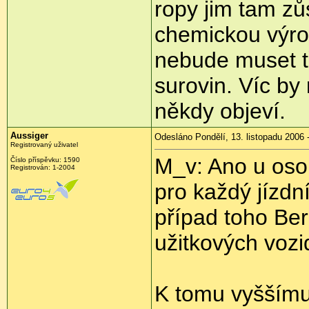
ropy jim tam zů
chemickou výro
nebude muset t
surovin. Víc by
někdy objeví.
Aussiger
Odesláno Pondělí, 13. listopadu 2006 
Registrovaný uživatel
M_v: Ano u os
Číslo příspěvku: 1590
Registrován: 1-2004
pro každý jízdn
případ toho Be
užitkových vozi
K tomu vyššímu