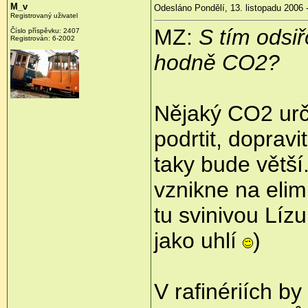
M_v
Odesláno Pondělí, 13. listopadu 2006 
Registrovaný uživatel
MZ:
S tím odsi
Číslo příspěvku: 2407
Registrován: 6-2002
hodně CO2?
Nějaký CO2 urči
podrtit, doprav
taky bude větš
vznikne na elim
tu svinivou Líz
jako uhlí
)
V rafinériích by