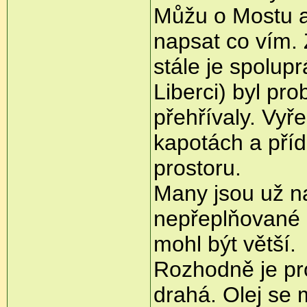
Můžu o Mostu a
napsat co vím. 
stále je spolup
Liberci) byl pr
přehřívaly. Vyře
kapotách a pří
prostoru.
Many jsou už n
nepřeplňované m
mohl být větší.
Rozhodně je pr
drahá. Olej se 