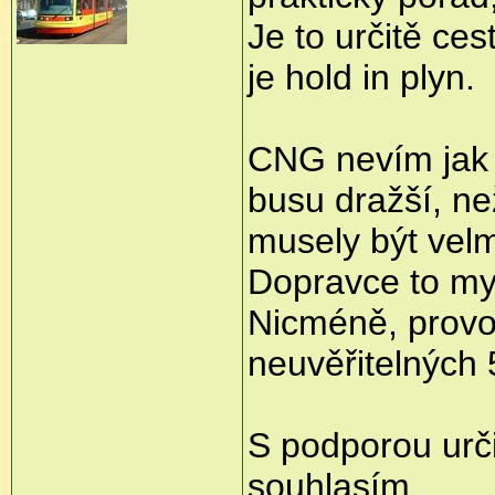
Je to určitě ce
je hold in plyn.
CNG nevím jak j
busu dražší, ne
musely být velm
Dopravce to mys
Nicméně, provo
neuvěřitelných 5
S podporou urči
souhlasím.