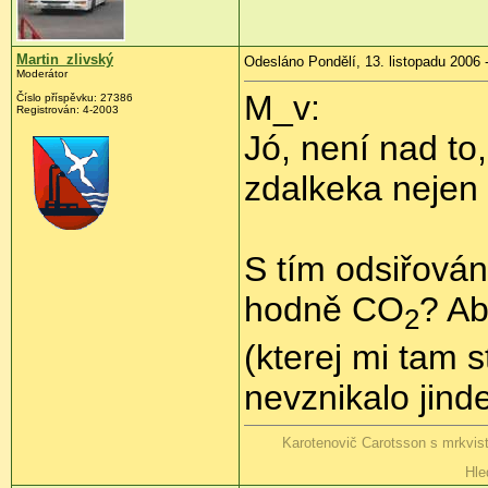
Martin_zlivský
Odesláno Pondělí, 13. listopadu 2006 
Moderátor
M_v:
Číslo příspěvku: 27386
Registrován: 4-2003
Jó, není nad to
zdalkeka nejen z
S tím odsiřová
hodně CO
? Ab
2
(kterej mi tam s
nevznikalo jind
Karotenovič Carotsson s mrkvis
Hle