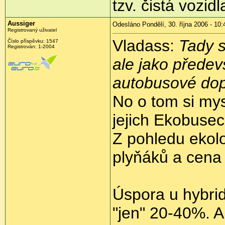
tzv. čistá vozi
Aussiger
Odesláno Pondělí, 30. října 2006 - 10:
Registrovaný uživatel
Vladass:
Tady s
Číslo příspěvku: 1547
Registrován: 1-2004
ale jako předev
autobusové dop
No o tom si my
jejich Ekobusech
Z pohledu ekol
plyňáků a cena 
Úspora u hybrid
"jen" 20-40%. A