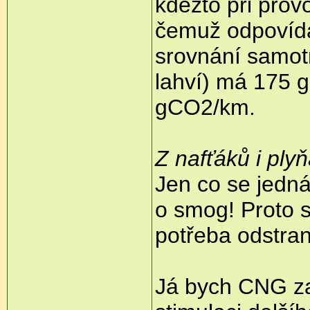
kdežto při prov
čemuž odpovíd
srovnání samot
lahví) má 175 
gCO2/km.
Z nafťáků i ply
Jen co se jedná
o smog! Proto 
potřeba odstrani
Já bych CNG za