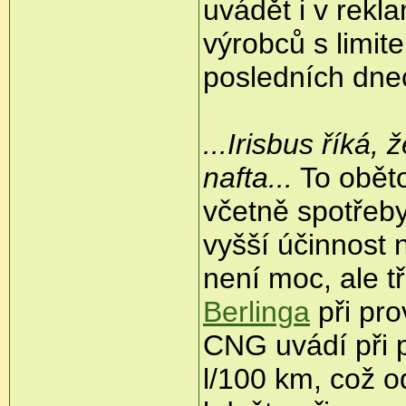
uvádět i v rekl
výrobců s limi
posledních dnec
...Irisbus říká
nafta...
To oběto
včetně spotřeb
vyšší účinnost
není moc, ale 
Berlinga
při pro
CNG uvádí při 
l/100 km, což 