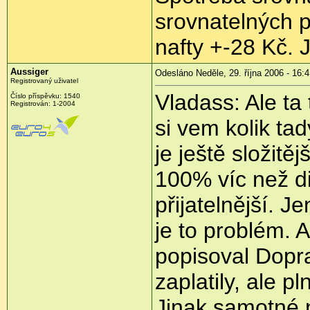
srovnatelných 
nafty +-28 Kč. J
Aussiger
Odesláno Neděle, 29. října 2006 - 16:
Registrovaný uživatel
Vladass: Ale ta
Číslo příspěvku: 1540
Registrován: 1-2004
si vem kolik tad
je ještě složitě
100% víc než di
přijatelnější. J
je to problém. A
popisoval Dopra
zaplatily, ale pl
Jinak samotné 