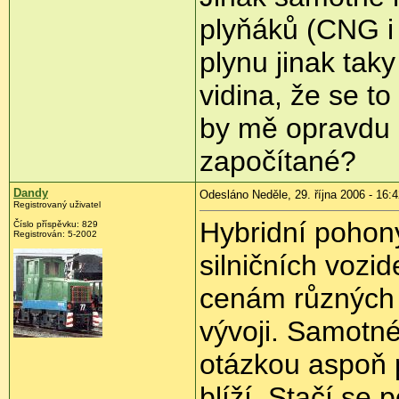
plyňáků (CNG i 
plynu jinak tak
vidina, že se t
by mě opravdu z
započítané?
Dandy
Odesláno Neděle, 29. října 2006 - 16:
Registrovaný uživatel
Hybridní pohony
Číslo příspěvku: 829
Registrován: 5-2002
silničních vozi
cenám různých 
vývoji. Samotné
otázkou aspoň p
blíží. Stačí se