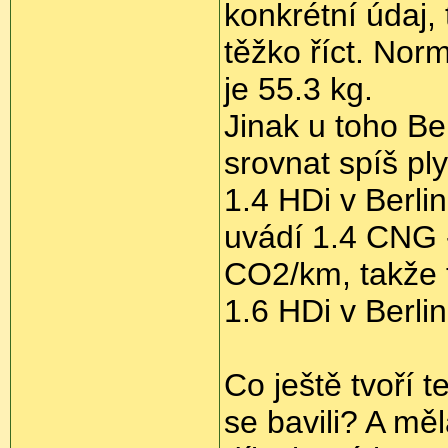
konkrétní údaj, 
těžko říct. No
je 55.3 kg.
Jinak u toho Be
srovnat spíš pl
1.4 HDi v Berlin
uvádí 1.4 CNG 
CO2/km, takže t
1.6 HDi v Berl
Co ještě tvoří 
se bavili? A měl