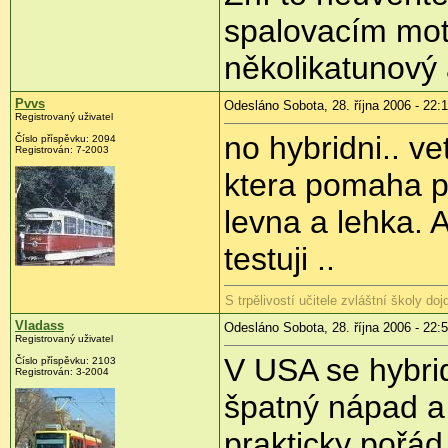
spalovacím mot
několikatunový
Pvvs
Odesláno Sobota, 28. října 2006 - 22:
Registrovaný uživatel
no hybridni.. ve
Číslo příspěvku: 2094
Registrován: 7-2003
ktera pomaha pri
levna a lehka. 
testuji ..
S trpělivostí učitele zvláštní školy doj
Vladass
Odesláno Sobota, 28. října 2006 - 22:
Registrovaný uživatel
V USA se hybrid
Číslo příspěvku: 2103
Registrován: 3-2004
špatný nápad a
prakticky pořád