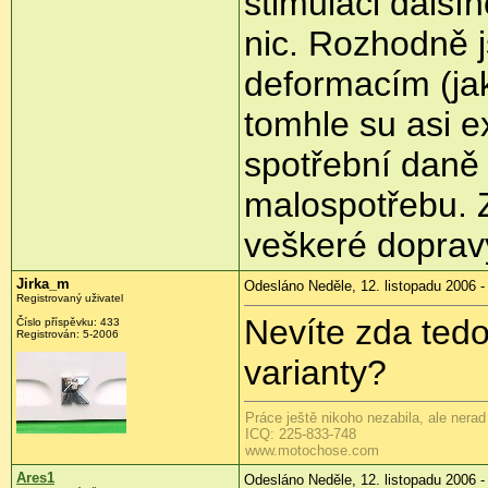
stimulaci další
nic. Rozhodně 
deformacím (jak
tomhle su asi e
spotřební daně t
malospotřebu. Z
veškeré doprav
Jirka_m
Odesláno Neděle, 12. listopadu 2006 -
Registrovaný uživatel
Nevíte zda tedo
Číslo příspěvku: 433
Registrován: 5-2006
varianty?
Práce ještě nikoho nezabila, ale nerad 
ICQ: 225-833-748
www.motochose.com
Ares1
Odesláno Neděle, 12. listopadu 2006 -