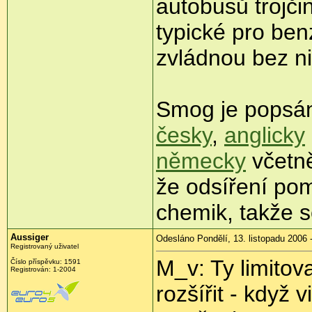
autobusů trojč
typické pro be
zvládnou bez n
Smog je popsán
česky
,
anglicky
německy
včetně
že odsíření pomů
chemik, takže s
Aussiger
Odesláno Pondělí, 13. listopadu 2006 
Registrovaný uživatel
M_v: Ty limitov
Číslo příspěvku: 1591
Registrován: 1-2004
rozšířit - když 