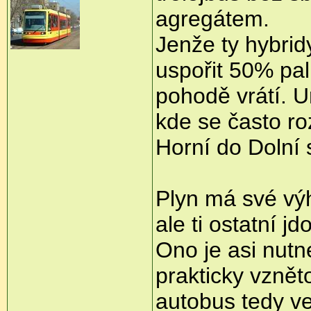
agregátem.
Jenže ty hybri
uspořit 50% pal
pohodě vrátí. Ur
kde se často roz
Horní do Dolní s
Plyn má své výh
ale ti ostatní 
Ono je asi nut
prakticky vznět
autobus tedy v