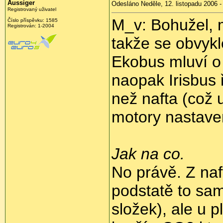
Aussiger
Odesláno Neděle, 12. listopadu 2006 -
Registrovaný uživatel
M_v: Bohužel, 
Číslo příspěvku: 1585
Registrován: 1-2004
takže se obvykl
Ekobus mluví o
naopak Irisbus
než nafta (což u
motory nastaven
Jak na co.
No právě. Z naf
podstatě to sa
složek), ale u p