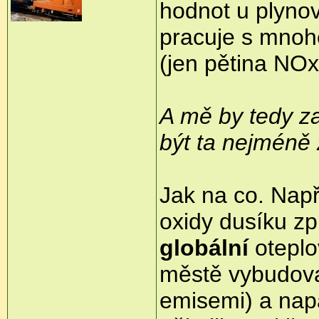
hodnot u plyno
pracuje s mno
(jen pětina NO
A mě by tedy za
být ta nejméně
Jak na co. Nap
oxidy dusíku zp
globální
oteplo
městě vybudovat
emisemi) a napá