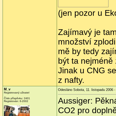
(jen pozor u Ek
Zajímavý je tam
množství zplodi
mě by tedy zají
být ta nejméně
Jinak u CNG s
z nafty.
M_v
Odesláno Sobota, 11. listopadu 2006 -
Registrovaný uživatel
Aussiger: Pěkná
Číslo příspěvku: 2401
Registrován: 6-2002
CO2 pro doplněn