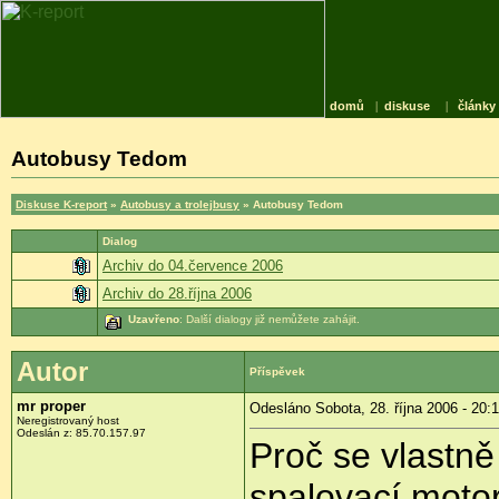
domů
|
diskuse
|
články
Autobusy Tedom
Diskuse K-report
»
Autobusy a trolejbusy
» Autobusy Tedom
Dialog
Archiv do 04.července 2006
Archiv do 28.října 2006
Uzavřeno
: Další dialogy již nemůžete zahájit.
Autor
Příspěvek
mr proper
Odesláno Sobota, 28. října 2006 - 20:
Neregistrovaný host
Odeslán z: 85.70.157.97
Proč se vlastně
spalovací motor