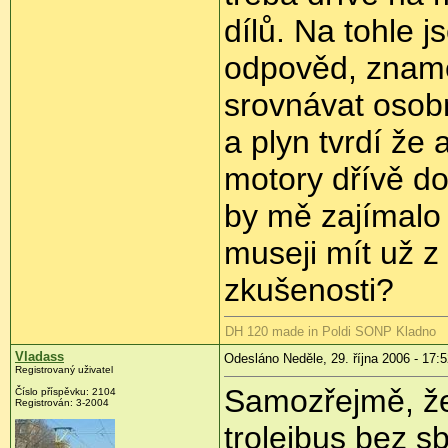
dílů. Na tohle 
odpověd, zname
srovnávat osob
a plyn tvrdí že
motory dřívě do
by mě zajímalo 
museji mít už z
zkušenosti?
DH 120 made in Poldi SONP Kladno
Vladass
Odesláno Neděle, 29. října 2006 - 17:
Registrovaný uživatel
Samozřejmě, že 
Číslo příspěvku: 2104
Registrován: 3-2004
trolejbus bez s