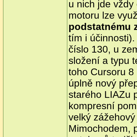
u nich jde vždy
motoru lze využ
podstatnému 
tím i účinnosti
číslo 130, u ze
složení a typu t
toho Cursoru 8 
úplně nový pře
starého LIAZu p
kompresní pomě
velký zážehový
Mimochodem, po