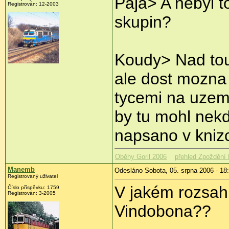
Paja> A nebyl t
Registrován: 12-2003
skupin?
Koudy> Nad tou
ale dost mozna 
tycemi na uzemn
by tu mohl nekd
napsano v knizc
Oběhy Goril 2006
přehled Zpoždění 
Manemb
Odesláno Sobota, 05. srpna 2006 - 18
Registrovaný uživatel
V jakém rozsah
Číslo příspěvku: 1759
Registrován: 3-2005
Vindobona??