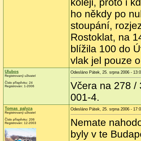
koleji, proto i 
ho někdy po nul
stoupání, rozje
Rostoklat, na 14
blížila 100 do 
vlak jel pouze 
Ulubos
Odesláno Pátek, 25. srpna 2006 - 13:
Registrovaný uživatel
Včera na 278 / 
Číslo příspěvku: 24
Registrován: 1-2006
001-4.
Tomas_palyza
Odesláno Pátek, 25. srpna 2006 - 17:
Registrovaný uživatel
Nemate nahodou
Číslo příspěvku: 206
Registrován: 12-2003
byly v te Budap