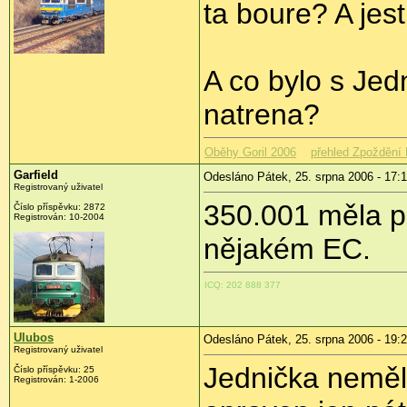
ta boure? A jes
A co bylo s Jed
natrena?
Oběhy Goril 2006
přehled Zpoždění 
Garfield
Odesláno Pátek, 25. srpna 2006 - 17:
Registrovaný uživatel
350.001 měla p
Číslo příspěvku: 2872
Registrován: 10-2004
nějakém EC.
ICQ: 202 888 377
Ulubos
Odesláno Pátek, 25. srpna 2006 - 19:
Registrovaný uživatel
Jednička neměl
Číslo příspěvku: 25
Registrován: 1-2006