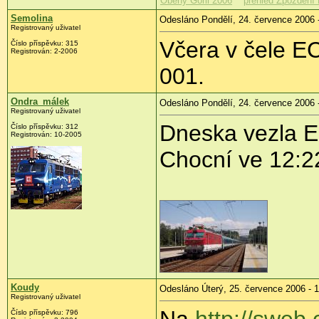
Oběhy Goril 2006
přehled Zpoždění 
Semolina
Odesláno Pondělí, 24. července 2006 
Registrovaný uživatel
Včera v čele EC
Číslo příspěvku: 315
Registrován: 2-2006
001.
Ondra_málek
Odesláno Pondělí, 24. července 2006 
Registrovaný uživatel
Dneska vezla E
Číslo příspěvku: 312
Registrován: 10-2005
Chocní ve 12:
Koudy
Odesláno Úterý, 25. července 2006 - 1
Registrovaný uživatel
Na
http://sweb.
Číslo příspěvku: 796