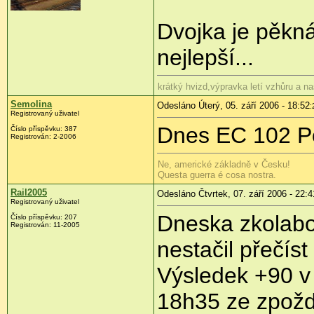
Dvojka je pěkn
nejlepší...
krátký hvizd,výpravka letí vzhůru a na
Semolina
Odesláno Úterý, 05. září 2006 - 18:52
:
Registrovaný uživatel
Dnes EC 102 Po
Číslo příspěvku: 387
Registrován: 2-2006
Ne, americké základně v Česku!
Questa guerra é cosa nostra.
Rail2005
Odesláno Čtvrtek, 07. září 2006 - 22:4
Registrovaný uživatel
Dneska zkolabo
Číslo příspěvku: 207
Registrován: 11-2005
nestačil přečís
Výsledek +90 v 
18h35 ze zpož