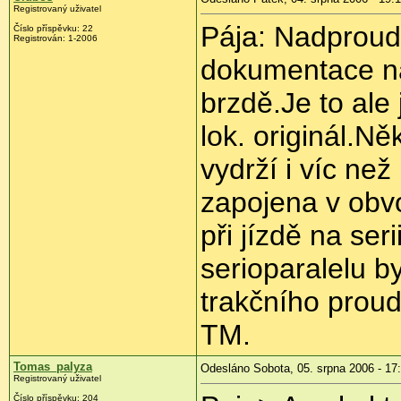
Registrovaný uživatel
Pája: Nadproud
Číslo příspěvku: 22
Registrován: 1-2006
dokumentace na
brzdě.Je to ale 
lok. originál.Ně
vydrží i víc ne
zapojena v obv
při jízdě na seri
serioparalelu b
trakčního proud
TM.
Tomas_palyza
Odesláno Sobota, 05. srpna 2006 - 17
Registrovaný uživatel
Číslo příspěvku: 204