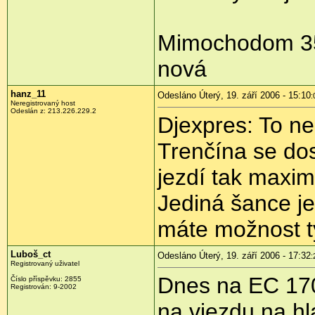
Mimochodom 350
nová
hanz_11
Odesláno Úterý, 19. září 2006 - 15:10
:
Neregistrovaný host
Odeslán z: 213.226.229.2
Djexpres: To n
Trenčína se dos
jezdí tak maxim
Jediná šance je
máte možnost ty 
Luboš_ct
Odesláno Úterý, 19. září 2006 - 17:32
:
Registrovaný uživatel
Dnes na EC 170 
Číslo příspěvku: 2855
Registrován: 9-2002
na vjezdu na hl