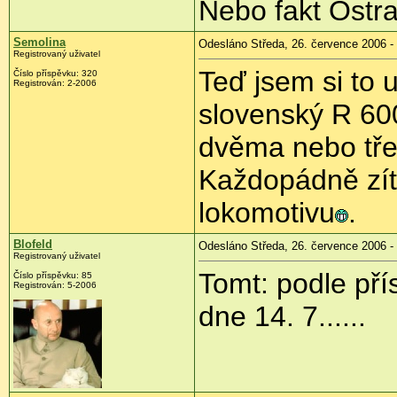
Nebo fakt Ostr
Semolina
Odesláno Středa, 26. července 2006 -
Registrovaný uživatel
Teď jsem si to 
Číslo příspěvku: 320
Registrován: 2-2006
slovenský R 600
dvěma nebo třem
Každopádně zít
lokomotivu
.
Blofeld
Odesláno Středa, 26. července 2006 -
Registrovaný uživatel
Tomt: podle pří
Číslo příspěvku: 85
Registrován: 5-2006
dne 14. 7......