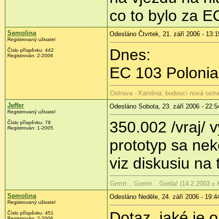
co to bylo za E
Semolina
Odesláno Čtvrtek, 21. září 2006 - 13:1
Registrovaný uživatel
Dnes:
Číslo příspěvku: 442
Registrován: 2-2006
EC 103 Polonia
Ostrava - Karolina; budoucí nová ostra
Jeffer
Odesláno Sobota, 23. září 2006 - 22:5
Registrovaný uživatel
350.002 /vraj/ v
Číslo příspěvku: 78
Registrován: 1-2005
prototyp sa ne
viz diskusiu na
Grrrrrr... Gorrrrr... Gorila! (14.2.2003
Semolina
Odesláno Neděle, 24. září 2006 - 19:4
Registrovaný uživatel
Dotaz, jaké je 
Číslo příspěvku: 451
Registrován: 2-2006