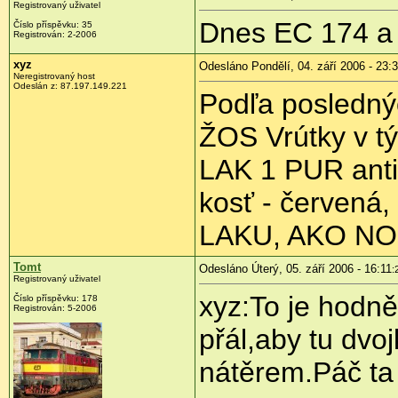
Registrovaný uživatel
Dnes EC 174 a 
Číslo příspěvku: 35
Registrován: 2-2006
xyz
Odesláno Pondělí, 04. září 2006 - 23:
Neregistrovaný host
Odeslán z: 87.197.149.221
Podľa poslednýc
ŽOS Vrútky v t
LAK 1 PUR anti
kosť - červen
LAKU, AKO NO
Tomt
Odesláno Úterý, 05. září 2006 - 16:11
:
Registrovaný uživatel
xyz:To je hodně
Číslo příspěvku: 178
Registrován: 5-2006
přál,aby tu dvo
nátěrem.Páč ta 