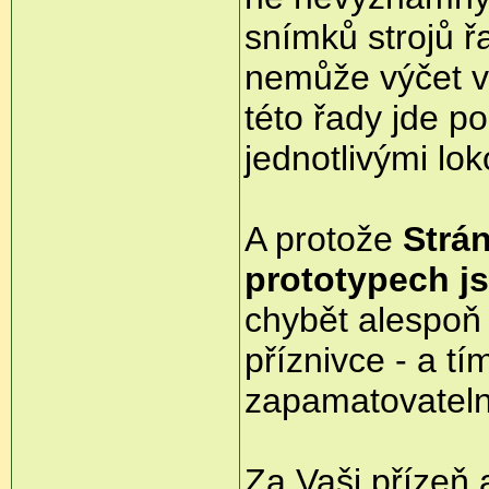
snímků strojů 
nemůže výčet vy
této řady jde p
jednotlivými lo
A protože
Strá
prototypech js
chybět alespoň
příznivce - a t
zapamatovateln
Za Vaši přízeň