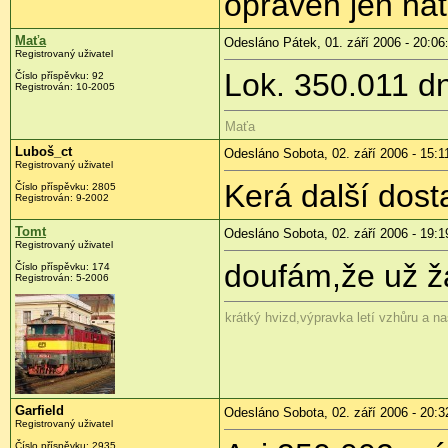
opraven jen nát
Maťa
Odesláno Pátek, 01. září 2006 - 20:06
Registrovaný uživatel
Lok. 350.011 d
Číslo příspěvku: 92
Registrován: 10-2005
Maťa
Luboš_ct
Odesláno Sobota, 02. září 2006 - 15:1
Registrovaný uživatel
Kerá další dost
Číslo příspěvku: 2805
Registrován: 9-2002
Tomt
Odesláno Sobota, 02. září 2006 - 19:1
Registrovaný uživatel
doufám,že už 
Číslo příspěvku: 174
Registrován: 5-2006
krátký hvizd,výpravka letí vzhůru a na
Garfield
Odesláno Sobota, 02. září 2006 - 20:3
Registrovaný uživatel
Číslo příspěvku: 2935