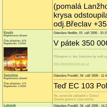
(pomalá Lanžhot
krysa odstoupil
odj.Břeclav +35
Koudy
Odesláno Neděle, 03. září 2006 - 20:1
Registrovaný uživatel
V pátek 350 00
Číslo příspěvku: 875
Registrován: 3-2004
Přiznejme si: bez železnice by svět vyp
http://www.brnosim.wz.cz
Semolina
Odesláno Pondělí, 04. září 2006 - 11:
Registrovaný uživatel
Teď EC 103 Pol
Číslo příspěvku: 375
Registrován: 2-2006
Ne, americké základně v Česku!
Questa guerra é cosa nostra.
Lukssek
Odesláno Pondělí, 04. září 2006 - 14: