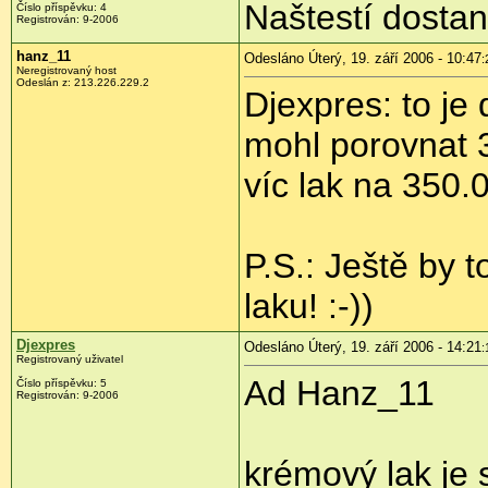
Naštestí dostan
Číslo příspěvku: 4
Registrován: 9-2006
hanz_11
Odesláno Úterý, 19. září 2006 - 10:47
:
Neregistrovaný host
Odeslán z: 213.226.229.2
Djexpres: to je
mohl porovnat 3
víc lak na 350.
P.S.: Ještě by 
laku! :-))
Djexpres
Odesláno Úterý, 19. září 2006 - 14:21
:
Registrovaný uživatel
Ad Hanz_11
Číslo příspěvku: 5
Registrován: 9-2006
krémový lak je 