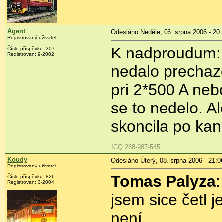
Agent
Odesláno Neděle, 06. srpna 2006 - 20
Registrovaný uživatel
K nadproudum: 
Číslo příspěvku: 307
Registrován: 9-2002
nedalo prechaze
pri 2*500 A neb
se to nedelo. A
skoncila po kan
ICQ 268-987-545
Koudy
Odesláno Úterý, 08. srpna 2006 - 21:0
Registrovaný uživatel
Tomas Palyza
Číslo příspěvku: 826
Registrován: 3-2004
jsem sice četl 
není.