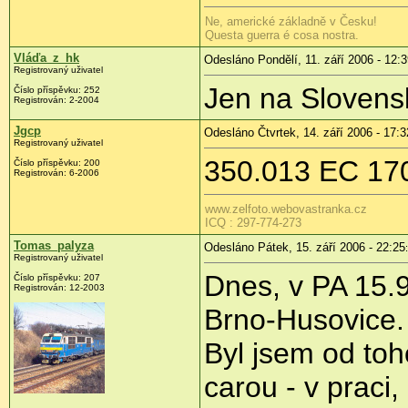
Ne, americké základně v Česku!
Questa guerra é cosa nostra.
Vláďa_z_hk
Odesláno Pondělí, 11. září 2006 - 12:
Registrovaný uživatel
Jen na Slovensk
Číslo příspěvku: 252
Registrován: 2-2004
Jgcp
Odesláno Čtvrtek, 14. září 2006 - 17:3
Registrovaný uživatel
350.013 EC 17
Číslo příspěvku: 200
Registrován: 6-2006
www.zelfoto.webovastranka.cz
ICQ : 297-774-273
Tomas_palyza
Odesláno Pátek, 15. září 2006 - 22:25
Registrovaný uživatel
Dnes, v PA 15.
Číslo příspěvku: 207
Registrován: 12-2003
Brno-Husovice.
Byl jsem od to
carou - v praci,