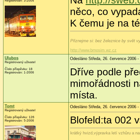
Registrován: 3-2004
něco, co vypadá
K čemu je na té
Přiznejme si: bez železnice by svět vyp
http://www.brnosim.wz.cz
Ulubos
Odesláno Středa, 26. července 2006 -
Registrovaný uživatel
Dříve podle pře
Číslo příspěvku: 18
Registrován: 1-2006
mimořádnosti n
místa.
Tomt
Odesláno Středa, 26. července 2006 -
Registrovaný uživatel
Blofeld:ta 002 
Číslo příspěvku: 126
Registrován: 5-2006
krátký hvizd,výpravka letí vzhůru a na