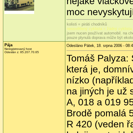
nějaké vláčkové
moc nevyskytují
kolisti = piráti chodníků
neosvětlený cyklista = žádný cyklista
jsem nucen používat automobil. na ch
pouze plynulá doprava může být ekol
Pája
Odesláno Pátek, 18. srpna 2006 - 08:
Neregistrovaný host
Odeslán z: 85.207.70.65
Tomáš Palyza: 
která je, domn
nízko (napříkla
na jiných je už
A, 018 a 019 9
Brodě pomalá 50
R 420 (veden ř