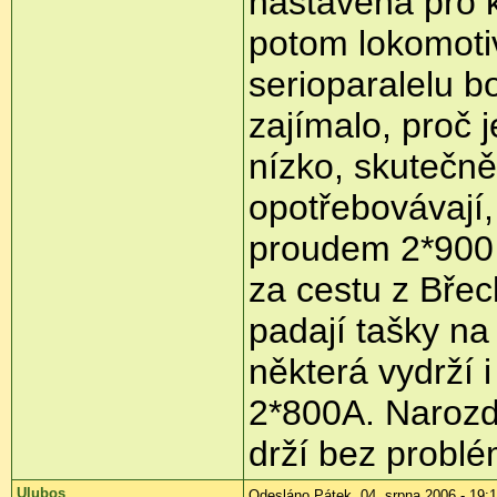
nastavena pro k
potom lokomotiv
serioparalelu 
zajímalo, proč
nízko, skutečně 
opotřebovávají,
proudem 2*900 A
za cestu z Břec
padají tašky na
některá vydrží 
2*800A. Narozd
drží bez probl
Ulubos
Odesláno Pátek, 04. srpna 2006 - 19: