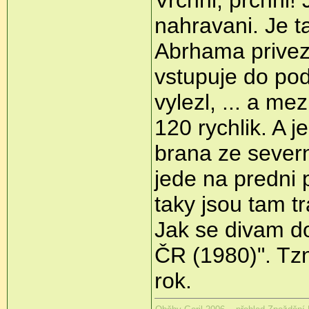
nahravani. Je t
Abrhama privez
vstupuje do pod
vylezl, ... a mez
120 rychlik. A j
brana ze severni
jede na predni p
taky jsou tam t
Jak se divam d
ČR (1980)". Tzn
rok.