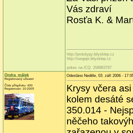
Vás zdraví
Rosťa K. & Mart
http://prototypy.bilysklep.cz
http://sergeje.bilysklep.cz
pokec na ICQ: 258883797
Ondra_málek
Odesláno Neděle, 03. září 2006 - 17:0
Registrovaný uživatel
Krysy včera asi
Číslo příspěvku: 400
Registrován: 10-2005
kolem desáté s
350.014 - Nejs
něčeho takovýh
zařazenou v sou