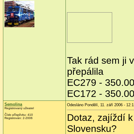
Tak rád sem ji 
přepálila
EC279 - 350.0
EC172 - 350.0
Semolina
Odesláno Pondělí, 11. září 2006 - 12:
Registrovaný uživatel
Dotaz, zajíždí 
Číslo příspěvku: 410
Registrován: 2-2006
Slovensku?