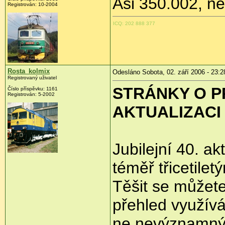
Asi 350.002, n
Registrován: 10-2004
ICQ: 202 888 377
Rosta_kolmix
Odesláno Sobota, 02. září 2006 - 23:2
Registrovaný uživatel
STRÁNKY O 
Číslo příspěvku: 1161
Registrován: 5-2002
AKTUALIZACI 
Jubilejní 40. ak
téměř třicetile
Těšit se můžete
přehled využív
ne nevýznamnýc