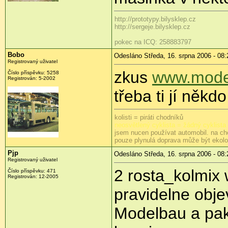
http://prototypy.bilysklep.cz
http://sergeje.bilysklep.cz
pokec na ICQ: 258883797
Bobo
Odesláno Středa, 16. srpna 2006 - 08:
Registrovaný uživatel
zkus
www.mode
Číslo příspěvku: 5258
Registrován: 5-2002
třeba ti jí někdo
kolisti = piráti chodníků
neosvětlený cyklista = žádný cyklista
jsem nucen používat automobil. na ch
pouze plynulá doprava může být ekol
Pjp
Odesláno Středa, 16. srpna 2006 - 08:
Registrovaný uživatel
2 rosta_kolmix
Číslo příspěvku: 471
Registrován: 12-2005
pravidelne obje
Modelbau a pak