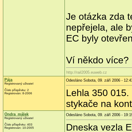
Je otázka zda 
nepřejela, ale 
EC byly otevřen
Ví někdo více?
http://rail2005.euweb.cz
Pája
Odesláno Sobota, 09. září 2006 - 12:4
Registrovaný uživatel
Lehla 350 015.
Číslo příspěvku: 2
Registrován: 8-2006
stykače na kont
Ondra_málek
Odesláno Sobota, 09. září 2006 - 19:1
Registrovaný uživatel
Dneska vezla E
Číslo příspěvku: 403
Registrován: 10-2005