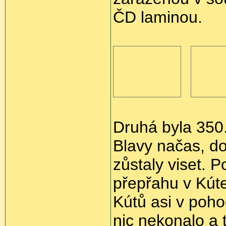
ČD laminou.
Druhá byla 350
Blavy načas, d
zůstaly viset. 
přepřahu v Kúte
Kútů asi v poho
nic nekonalo a 