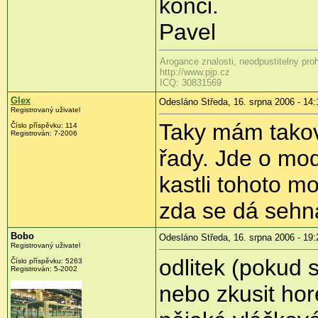
konci.
Pavel
Arogance znalosti, neodpustitelny pro
http://www.pjp.cz
ICQ: 30831569
Glex
Odesláno Středa, 16. srpna 2006 - 14:
Registrovaný uživatel
Taky mám takový
Číslo příspěvku: 114
Registrován: 7-2006
řady. Jde o mo
kastli tohoto mo
zda se dá sehn
Bobo
Odesláno Středa, 16. srpna 2006 - 19:
Registrovaný uživatel
odlitek (pokud 
Číslo příspěvku: 5263
Registrován: 5-2002
nebo zkusit ho