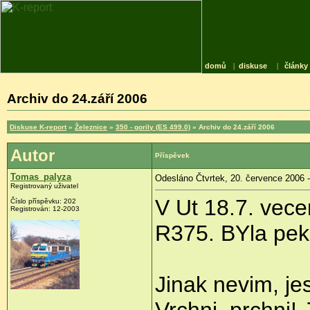
domů
|
diskuse
|
články
Archiv do 24.září 2006
Diskuse K-report
»
Železnice
»
350 - gorily (ES 499.0)
» Archiv do 24.září 2006
Autor
Příspěvek
Tomas_palyza
Odesláno Čtvrtek, 20. července 2006 -
Registrovaný uživatel
V Ut 18.7. vece
Číslo příspěvku: 202
Registrován: 12-2003
R375. BYla pekn
Jinak nevim, jes
Vrchni, prchni!