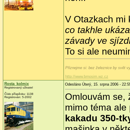
V Otazkach mi k
co takhle ukáza
závady ve sjízd
To si ale neumi
Přiznejme si: bez železnice by svět vyp
http://www.brnosim.wz.cz
Rosta_kolmix
Odesláno Úterý, 15. srpna 2006 - 22:5
Registrovaný uživatel
Omlouvám se, ž
Číslo příspěvku: 1138
Registrován: 5-2002
mimo téma ale 
kakadu 350-tk
mašinka v někt