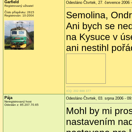
Garfield
Odesláno Čtvrtek, 27. července 2006 -
Registrovaný uživatel
Semolina, Ond
Číslo příspěvku: 2615
Registrován: 10-2004
Ani bych se ned
na Kysuce v úse
ani nestihl pořá
ICQ: 202 888 377
Pája
Odesláno Čtvrtek, 03. srpna 2006 - 09
Neregistrovaný host
Odeslán z: 85.207.70.65
Mohl by mi prosí
nastavením nad