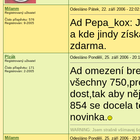
Milanm
Odesláno Pátek, 22. září 2006 - 22:02
Registrovaný uživatel
Ad Pepa_kox: J
Číslo příspěvku: 576
Registrován: 9-2005
a kde jindy zís
zdarma.
Plzák
Odesláno Pondělí, 25. září 2006 - 20:
Registrovaný uživatel
Ad omezení bre
Číslo příspěvku: 171
Registrován: 2-2005
všechny 750,pr
dost,tak aby ně
854 se docela 
novinka.
WARNING: Jsem strašně všímavej šoto
Milanm
Odesláno Pondělí, 25. září 2006 - 20: