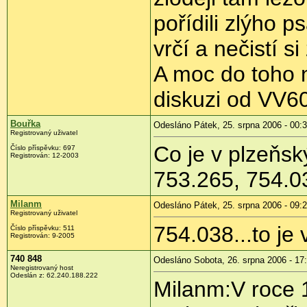
pořídili zlýho p
vrčí a nečistí si
A moc do toho 
diskuzi od VV6
Bouřka
Odesláno Pátek, 25. srpna 2006 - 00:
Registrovaný uživatel
Co je v plzeňs
Číslo příspěvku: 697
Registrován: 12-2003
753.265, 754.03
Milanm
Odesláno Pátek, 25. srpna 2006 - 09:
Registrovaný uživatel
754.038...to je 
Číslo příspěvku: 511
Registrován: 9-2005
740 848
Odesláno Sobota, 26. srpna 2006 - 17
Neregistrovaný host
Odeslán z: 62.240.188.222
Milanm:V roce 1