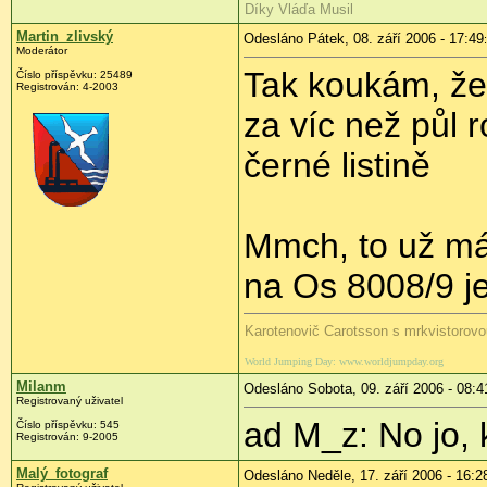
Díky Vláďa Musil
Martin_zlivský
Odesláno Pátek, 08. září 2006 - 17:49
Moderátor
Tak koukám, že
Číslo příspěvku: 25489
Registrován: 4-2003
za víc než půl 
černé listině
Mmch, to už mát
na Os 8008/9 j
Karotenovič Carotsson s mrkvistorovo
World Jumping Day: www.worldjumpday.org
Milanm
Odesláno Sobota, 09. září 2006 - 08:4
Registrovaný uživatel
ad M_z: No jo, 
Číslo příspěvku: 545
Registrován: 9-2005
Malý_fotograf
Odesláno Neděle, 17. září 2006 - 16:2