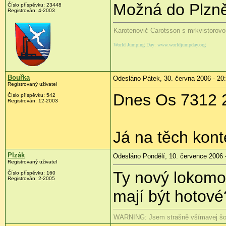
Možná do Plzně
Číslo příspěvku: 23448
Registrován: 4-2003
Karotenovič Carotsson s mrkvistorovo
World Jumping Day: www.worldjumpday.org
Bouřka
Odesláno Pátek, 30. června 2006 - 20
Registrovaný uživatel
Dnes Os 7312 
Číslo příspěvku: 542
Registrován: 12-2003
Já na těch kont
Plzák
Odesláno Pondělí, 10. července 2006 
Registrovaný uživatel
Ty nový lokomo
Číslo příspěvku: 160
Registrován: 2-2005
mají být hotov
WARNING: Jsem strašně všímavej šoto