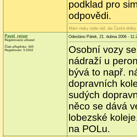
podklad pro si
odpovědi.
Mám vlaky stále rád, ale České dráhy 
Pavel_reiser
Odesláno Pátek, 21. dubna 2006 - 11:
Registrovaný uživatel
Osobní vozy se
Číslo příspěvku: 365
Registrován: 5-2002
nádraží u peron
bývá to např. n
dopravních kole
sudých dopravní
něco se dává v
lobezské koleje
na POLu.