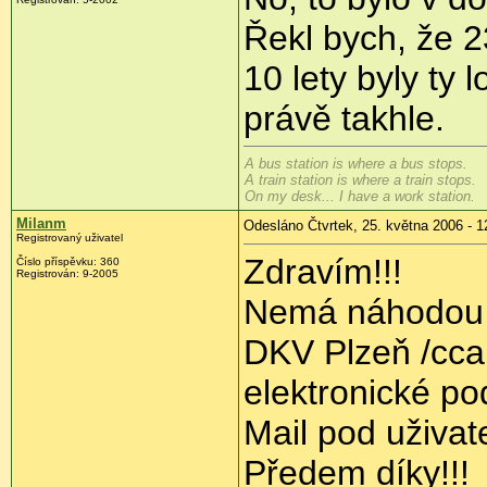
Řekl bych, že 2
10 lety byly ty
právě takhle.
A bus station is where a bus stops.
A train station is where a train stops.
On my desk... I have a work station.
Milanm
Odesláno Čtvrtek, 25. května 2006 - 1
Registrovaný uživatel
Zdravím!!!
Číslo příspěvku: 360
Registrován: 9-2005
Nemá náhodou n
DKV Plzeň /cca 
elektronické p
Mail pod uživat
Předem díky!!!