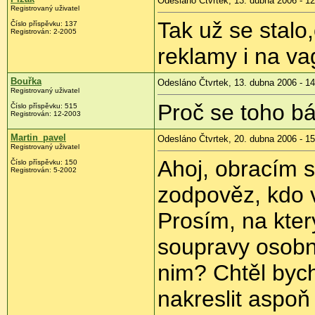
Odesláno Čtvrtek, 13. dubna 2006 - 12
Registrovaný uživatel
Tak už se stalo
Číslo příspěvku: 137
Registrován: 2-2005
reklamy i na va
Bouřka
Odesláno Čtvrtek, 13. dubna 2006 - 14
Registrovaný uživatel
Proč se toho bá
Číslo příspěvku: 515
Registrován: 12-2003
Martin_pavel
Odesláno Čtvrtek, 20. dubna 2006 - 15
Registrovaný uživatel
Ahoj, obracím s
Číslo příspěvku: 150
Registrován: 5-2002
zodpověz, kdo v
Prosím, na který
soupravy osobní
nim? Chtěl bych
nakreslit aspoň 