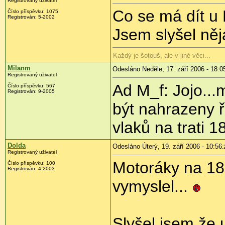
Registrovaný uživatel
Co se má dít u 
Číslo příspěvku: 1075
Registrován: 5-2002
Jsem slyšel ně
Každý je šotouš, ale v jiné věci...
Milanm
Odesláno Neděle, 17. září 2006 - 18:0
Registrovaný uživatel
Ad M_f: Jojo...m
Číslo příspěvku: 567
Registrován: 9-2005
být nahrazeny 
vlaků na trati 1
Dolda
Odesláno Úterý, 19. září 2006 - 10:56
:
Registrovaný uživatel
Motoráky na 18
Číslo příspěvku: 100
Registrován: 4-2003
vymyslel...
Slyšel jsem,že 