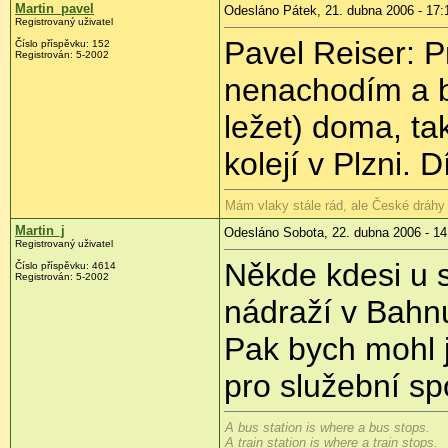
Martin_pavel
Odesláno Pátek, 21. dubna 2006 - 17:
Registrovaný uživatel
Pavel Reiser: P
Číslo příspěvku: 152
Registrován: 5-2002
nenachodím a b
ležet) doma, ta
kolejí v Plzni. D
Mám vlaky stále rád, ale České dráhy 
Martin_j
Odesláno Sobota, 22. dubna 2006 - 14
Registrovaný uživatel
Někde kdesi u 
Číslo příspěvku: 4614
Registrován: 5-2002
nádraží v Bahnu
Pak bych mohl 
pro služební spo
A bus station is where a bus stops.
A train station is where a train stops.