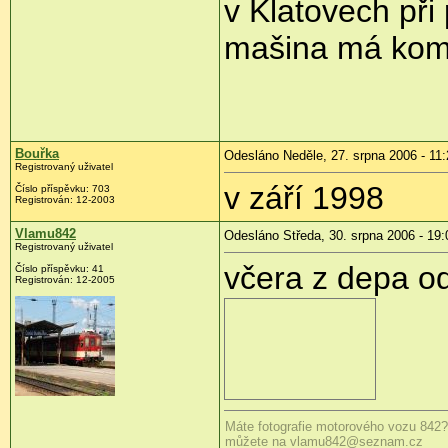
v Klatovech při
mašina má kompl
Bouřka
Odesláno Neděle, 27. srpna 2006 - 11:
Registrovaný uživatel
v září 1998
Číslo příspěvku: 703
Registrován: 12-2003
Vlamu842
Odesláno Středa, 30. srpna 2006 - 19:
Registrovaný uživatel
včera z depa od
Číslo příspěvku: 41
Registrován: 12-2005
Máte fotografie motorového vozu 842?
můžete na vlamu842@seznam.cz