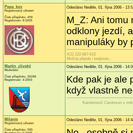
Pepa_kox
Odesláno Neděle, 01. října 2006 - 13:
Registrovaný uživatel
M_Z: Ani tomu 
Číslo příspěvku: 459
Registrován: 9-2005
odklony jezdí, 
manipuláky by p
ICQ 222-667-615
Možná přijede i brejlovec...
Martin_zlivský
Odesláno Neděle, 01. října 2006 - 14:
Moderátor
Kde pak je ale 
Číslo příspěvku: 26286
Registrován: 4-2003
když vlastně n
Karotenovič Carotsson s mrk
Milanm
Odesláno Neděle, 01. října 2006 - 14:
Registrovaný uživatel
No...osobně si
Číslo příspěvku: 595
Registrován: 9-2005