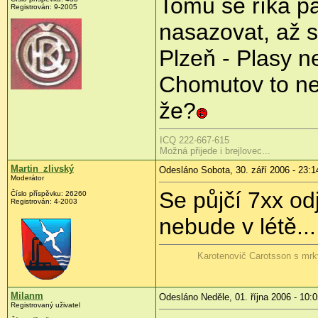
Tomu se říká p
Registrován: 9-2005
nasazovat, až s
Plzeň - Plasy n
Chomutov to ne
že?
ICQ 222-667-615
Možná přijede i brejlovec...
Martin_zlivský
Odesláno Sobota, 30. září 2006 - 23:1
Moderátor
Se půjčí 7xx od
Číslo příspěvku: 26260
Registrován: 4-2003
nebude v létě...
Karotenovič Carotsson s mrk
Milanm
Odesláno Neděle, 01. října 2006 - 10:
Registrovaný uživatel