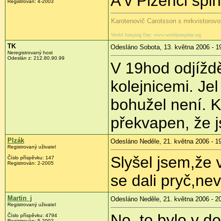
A v Plzenci spi
Registrován: 4-2003
Karotenovič Carotsson s mrkvistorovo
World Jumping Day: www.worldjumpday.org
TK
Odesláno Sobota, 13. května 2006 - 1
Neregistrovaný host
Odeslán z: 212.80.90.99
V 19hod odjížd
kolejnicemi. Je
bohužel není. K
překvapen, že 
Plzák
Odesláno Neděle, 21. května 2006 - 1
Registrovaný uživatel
Slyšel jsem,že v
Číslo příspěvku: 147
Registrován: 2-2005
se dali pryč,ne
Martin_j
Odesláno Neděle, 21. května 2006 - 2
Registrovaný uživatel
No, to bylo v d
Číslo příspěvku: 4794
Registrován: 5-2002