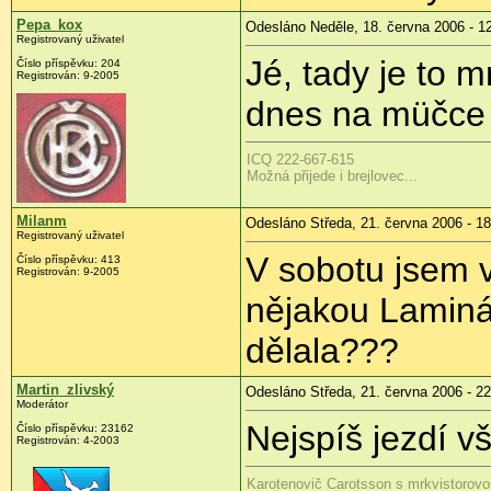
Pepa_kox
Odesláno Neděle, 18. června 2006 - 1
Registrovaný uživatel
Jé, tady je to 
Číslo příspěvku: 204
Registrován: 9-2005
dnes na müčce
ICQ 222-667-615
Možná přijede i brejlovec...
Milanm
Odesláno Středa, 21. června 2006 - 18
Registrovaný uživatel
V sobotu jsem v
Číslo příspěvku: 413
Registrován: 9-2005
nějakou Laminá
dělala???
Martin_zlivský
Odesláno Středa, 21. června 2006 - 22
Moderátor
Nejspíš jezdí vš
Číslo příspěvku: 23162
Registrován: 4-2003
Karotenovič Carotsson s mrkvistorovo