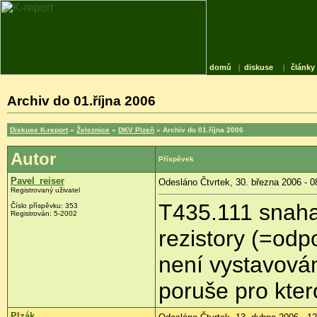
domů
|
diskuse
|
články
Archiv do 01.října 2006
Diskuse K-report
»
Železnice
»
DKV Plzeň
» Archiv do 01.října 2006
Autor
Příspěvek
Pavel_reiser
Odesláno Čtvrtek, 30. března 2006 - 0
Registrovaný uživatel
T435.111 snaha 
Číslo příspěvku: 353
Registrován: 5-2002
rezistory (=odpo
není vystavován
poruše pro kter
Plzák