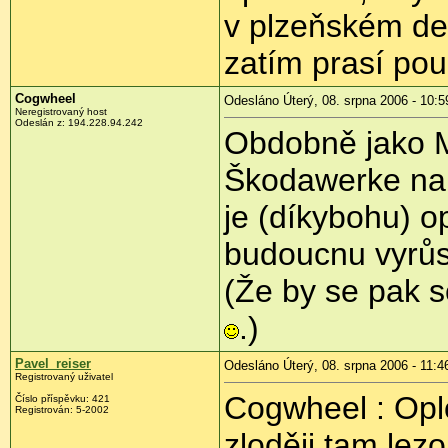
v plzeňském dep
zatím prasí pou
Cogwheel
Odesláno Úterý, 08. srpna 2006 - 10:5
Neregistrovaný host
Odeslán z: 194.228.94.242
Obdobně jako M
Škodawerke na 
je (díkybohu) 
budoucnu vyrůs
(Že by se pak s
.)
Pavel_reiser
Odesláno Úterý, 08. srpna 2006 - 11:4
Registrovaný uživatel
Cogwheel : Oplo
Číslo příspěvku: 421
Registrován: 5-2002
zloději tam lez