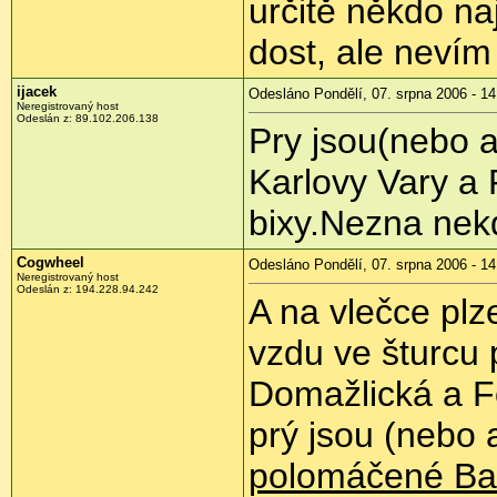
určitě někdo n
dost, ale nevím 
ijacek
Odesláno Pondělí, 07. srpna 2006 - 14
Neregistrovaný host
Odeslán z: 89.102.206.138
Pry jsou(nebo 
Karlovy Vary a
bixy.Nezna nekdo
Cogwheel
Odesláno Pondělí, 07. srpna 2006 - 14
Neregistrovaný host
Odeslán z: 194.228.94.242
A na vlečce pl
vzdu ve šturcu 
Domažlická a Fo
prý jsou (nebo
polomáčené B