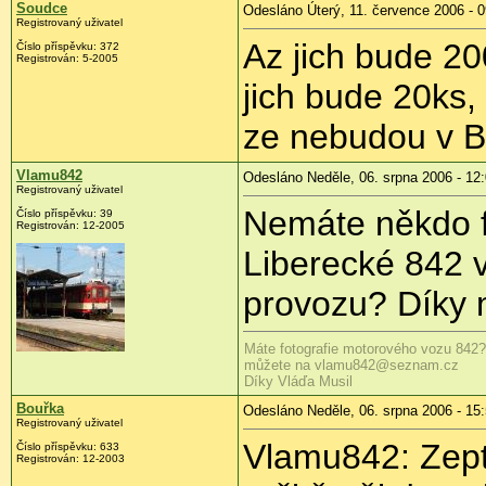
Soudce
Odesláno Úterý, 11. července 2006 - 0
Registrovaný uživatel
Az jich bude 20
Číslo příspěvku: 372
Registrován: 5-2005
jich bude 20ks,
ze nebudou v B
Vlamu842
Odesláno Neděle, 06. srpna 2006 - 12
Registrovaný uživatel
Nemáte někdo fo
Číslo příspěvku: 39
Registrován: 12-2005
Liberecké 842 v
provozu? Díky
Máte fotografie motorového vozu 842?
můžete na vlamu842@seznam.cz
Díky Vláďa Musil
Bouřka
Odesláno Neděle, 06. srpna 2006 - 15
Registrovaný uživatel
Vlamu842: Zepte
Číslo příspěvku: 633
Registrován: 12-2003