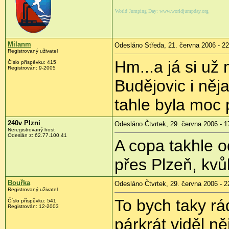
World Jumping Day: www.worldjumpday.org
Milanm
Odesláno Středa, 21. června 2006 - 22
Registrovaný uživatel
Hm...a já si už 
Číslo příspěvku: 415
Registrován: 9-2005
Budějovic i něj
tahle byla moc
240v Plzni
Odesláno Čtvrtek, 29. června 2006 - 1
Neregistrovaný host
Odeslán z: 62.77.100.41
A copa takhle 
přes Plzeň, kvů
Bouřka
Odesláno Čtvrtek, 29. června 2006 - 2
Registrovaný uživatel
To bych taky rá
Číslo příspěvku: 541
Registrován: 12-2003
párkrát viděl n