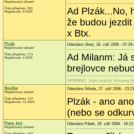
Registrovaný uživatel
Ad Plzák...No, 
Číslo příspěvku: 581
Registrován: 9-2005
že budou jezdit
x Btx.
Plzák
Odesláno Úterý, 26. září 2006 - 07:29
:
Registrovaný uživatel
Ad Milanm: Já s
Číslo příspěvku: 173
Registrován: 2-2005
brejlovce nebud
WARNING: Jsem strašně všímavej šoto
Bouřka
Odesláno Středa, 27. září 2006 - 23:2
Registrovaný uživatel
Plzák - ano ano
Číslo příspěvku: 723
Registrován: 12-2003
(nebo se odkur
Pepa_kox
Odesláno Pátek, 29. září 2006 - 18:22
Registrovaný uživatel
Číslo příspěvku: 433