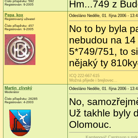
Hm...749 z Budě
Číslo příspěvku: 592
Registrován: 9-2005
Pepa_kox
Odesláno Neděle, 01. října 2006 - 13:
Registrovaný uživatel
No to by byla p
Číslo příspěvku: 457
Registrován: 9-2005
nebudou na 14 
5*749/751, to s
nějaký ty 810ky
ICQ 222-667-615
Možná přijede i brejlovec...
Martin_zlivský
Odesláno Neděle, 01. října 2006 - 13:
Moderátor
No, samozřejmě
Číslo příspěvku: 26285
Registrován: 4-2003
Už takhle byly
Olomouc.
Karotenovič Carotsson s mrk