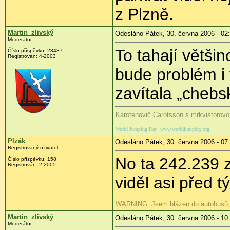
z Plzně.
Martin_zlivský
Odesláno Pátek, 30. června 2006 - 02
Moderátor
To tahají větši
Číslo příspěvku: 23437
Registrován: 4-2003
bude problém i
zavítala „cheb
Karotenovič Carotsson s mrkvistorovo
World Jumping Day: www.worldjumpday.org
Plzák
Odesláno Pátek, 30. června 2006 - 07
Registrovaný uživatel
No ta 242.239 z
Číslo příspěvku: 158
Registrován: 2-2005
viděl asi před 
WARNING: Jsem blázen do autobusů, au
Martin_zlivský
Odesláno Pátek, 30. června 2006 - 10
Moderátor