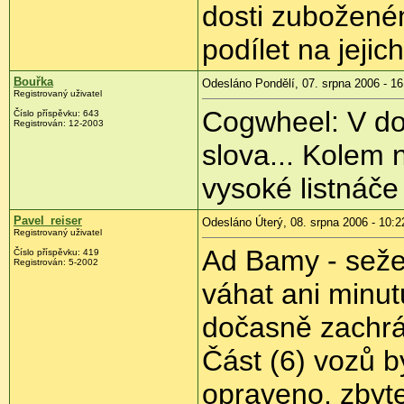
dosti zuboženém
podílet na jejic
Bouřka
Odesláno Pondělí, 07. srpna 2006 - 16
Registrovaný uživatel
Cogwheel: V do
Číslo příspěvku: 643
Registrován: 12-2003
slova... Kolem 
vysoké listnáče
Pavel_reiser
Odesláno Úterý, 08. srpna 2006 - 10:2
Registrovaný uživatel
Ad Bamy - sežeň
Číslo příspěvku: 419
Registrován: 5-2002
váhat ani minut
dočasně zachrán
Část (6) vozů b
opraveno, zbyt