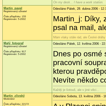
On my desk... I have a work station.
Martin_pavel
Odesláno Pátek, 28. dubna 2006 - 12:
Registrovaný uživatel
Martin_j: Díky,
Číslo příspěvku: 155
Registrován: 5-2002
psal na mail, ale
Mám vlaky stále rád, ale České dráhy 
Malý_fotograf
Odesláno Pátek, 12. května 2006 - 22
Registrovaný uživatel
Dnes po osmé s
Číslo příspěvku: 917
Registrován: 5-2002
pracovní soupra
kterou pravděpo
Nevíte někdo c
Každý je šotouš, ale v jiné věci...
Martin_zlivský
Odesláno Sobota, 13. května 2006 - 1
Moderátor
Číslo příspěvku: 22172