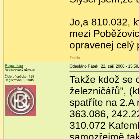
Jo,a 810.032, k
mezi Poběžovic
opravenej celý
Dolda
Pepa_kox
Odesláno Pátek, 22. září 2006 - 15:59
Registrovaný uživatel
Takže kdož se 
Číslo příspěvku: 418
Registrován: 9-2005
železničářů", (
spatříte na 2.A 
363.086, 242.2
310.072 Kafeml
samozřejmě tak