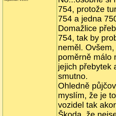
754, protože tu
754 a jedna 75
Domažlice přeb
754, tak by pro
neměl. Ovšem,
poměrně málo m
jejich přebytek 
smutno.
Ohledně půjčov
myslím, že je t
vozidel tak akor
Škoda, že nejse