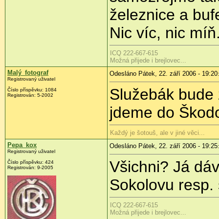
železnice a buf
Nic víc, nic míň
ICQ 222-667-615
Možná přijede i brejlovec...
Malý_fotograf
Odesláno Pátek, 22. září 2006 - 19:20
Registrovaný uživatel
Služebák bude z
Číslo příspěvku: 1084
Registrován: 5-2002
jdeme do Škod
Každý je šotouš, ale v jiné věci...
Pepa_kox
Odesláno Pátek, 22. září 2006 - 19:25
Registrovaný uživatel
Všichni? Já dá
Číslo příspěvku: 424
Registrován: 9-2005
Sokolovu resp.
ICQ 222-667-615
Možná přijede i brejlovec...