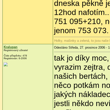
dneska pěkně je
12hod nafotím.
751 095+210, n
jenom 753 073.
Holky, mašinky a zelená, to jsou naše
Kralupan
Odesláno Středa, 27. prosince 2006 - 1
Registrovaný uživatel
tak jo díky moc, 
Číslo příspěvku: 478
Registrován: 6-2006
vyrazim zejtra,
našich bertách,
něco potkám no.
jakých nákladech
jestli někdo neví