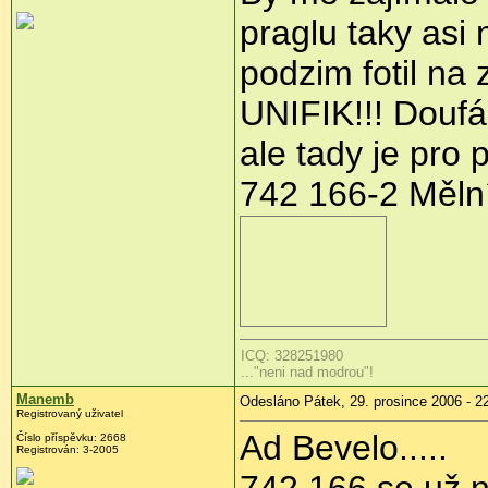
praglu taky asi
podzim fotil na
UNIFIK!!! Doufá
ale tady je pro 
742 166-2 Měln
ICQ: 328251980
..."neni nad modrou"!
Manemb
Odesláno Pátek, 29. prosince 2006 - 2
Registrovaný uživatel
Ad Bevelo.....
Číslo příspěvku: 2668
Registrován: 3-2005