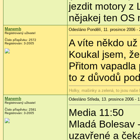
jezdit motory z
nějakej ten OS
Manemb
Odesláno Pondělí, 11. prosince 2006 - 
Registrovaný uživatel
A víte někdo už
Číslo příspěvku: 2572
Registrován: 3-2005
Koukal jsem, že
Přitom vapadla 
to z důvodů po
Holky, mašinky a zelená, to jsou naše
Manemb
Odesláno Středa, 13. prosince 2006 - 1
Registrovaný uživatel
Media 11:50
Číslo příspěvku: 2581
Registrován: 3-2005
Mladá Bolesav 
uzavřené a čeká