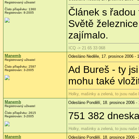
Registrovaný uživatel
Článek s řadou 
Číslo příspěvku: 1360
Registrován: 8-2005
Světě železnice
zajímalo.
ICQ -> 21 65 33 068
Manemb
Odesláno Neděle, 17. prosince 2006 - 
Registrovaný uživatel
Ad Bureš - ty j
Číslo příspěvku: 2597
Registrován: 3-2005
mohu také vloži
Holky, mašinky a zelená, to jsou naše
Manemb
Odesláno Pondělí, 18. prosince 2006 - 
Registrovaný uživatel
751 382 dneska
Číslo příspěvku: 2615
Registrován: 3-2005
Holky, mašinky a zelená, to jsou naše
Manemb
Odesláno Pondělí, 18. prosince 2006 - 