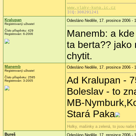
www.vlaky-kuna.ic.cz
ICQ:308291241
Kralupan
Odesláno Neděle, 17. prosince 2006 - 
Registrovaný uživatel
Manemb: a kde b
Číslo příspěvku: 429
Registrován: 6-2006
ta berta?? jako
chytit.
Manemb
Odesláno Neděle, 17. prosince 2006 - 
Registrovaný uživatel
Ad Kralupan - 7
Číslo příspěvku: 2595
Registrován: 3-2005
Boleslav - to z
MB-Nymburk,Kol
Stará Paka
Holky, mašinky a zelená, to jsou naše
Bureš
Odesláno Neděle, 17. prosince 2006 - 