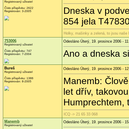
Registrovaný uživatel
Dneska v podve
Číslo příspěvku: 2622
Registrován: 3-2005
854 jela T4783
Holky, mašinky a zelená, to jsou naše
753006
Odesláno Úterý, 19. prosince 2006 - 11
Registrovaný uživatel
Ano a dneska si 
Číslo příspěvku: 747
Registrován: 7-2004
Bureš
Odesláno Úterý, 19. prosince 2006 - 12
Registrovaný uživatel
Manemb: Člověk 
Číslo příspěvku: 1386
Registrován: 8-2005
let dřív, takovo
Humprechtem, to
ICQ -> 21 65 33 068
Manemb
Odesláno Úterý, 19. prosince 2006 - 15
Registrovaný uživatel