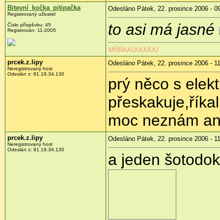
Bitevní_kočka_pitipačka
Odesláno Pátek, 22. prosince 2006 - 0
Registrovaný uživatel
to asi má jasné
Číslo příspěvku: 45
Registrován: 11-2005
MŇŇAAUUUUUU
prcek.z.lipy
Odesláno Pátek, 22. prosince 2006 - 1
Neregistrovaný host
Odeslán z: 81.19.34.130
prý něco s elek
přeskakuje,říka
moc neznám ani
prcek.z.lipy
Odesláno Pátek, 22. prosince 2006 - 1
Neregistrovaný host
Odeslán z: 81.19.34.130
a jeden šotodo