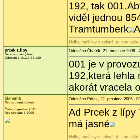
192, tak 001.Ab
viděl jednou 85
Tramtumberk
A
Holky, mašinky a zelená, to jsou naše
prcek.z.lipy
Odesláno Čtvrtek, 21. prosince 2006 - 
Neregistrovaný host
Odeslán z: 81.19.34.130
001 je v provoz
192,která lehla
akorát vracela 
Manemb
Odesláno Pátek, 22. prosince 2006 - 0
Registrovaný uživatel
Ad Prcek z lípy
Číslo příspěvku: 2645
Registrován: 3-2005
má jasné
Holky, mašinky a zelená, to jsou naše