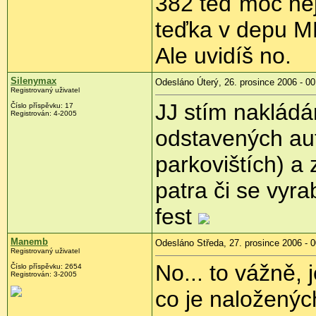
382 teď moc nej
teďka v depu M
Ale uvidíš no.
Silenymax
Odesláno Úterý, 26. prosince 2006 - 00
Registrovaný uživatel
JJ stím nakládán
Číslo příspěvku: 17
Registrován: 4-2005
odstavených au
parkovištích) a 
patra či se vyra
fest
Manemb
Odesláno Středa, 27. prosince 2006 - 0
Registrovaný uživatel
No... to vážně, 
Číslo příspěvku: 2654
Registrován: 3-2005
co je naloženýc