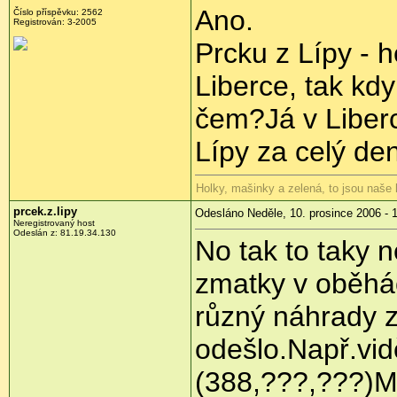
Ano.
Číslo příspěvku: 2562
Registrován: 3-2005
Prcku z Lípy - h
Liberce, tak kdy
čem?Já v Liberc
Lípy za celý den
Holky, mašinky a zelená, to jsou naše
prcek.z.lipy
Odesláno Neděle, 10. prosince 2006 - 
Neregistrovaný host
Odeslán z: 81.19.34.130
No tak to taky 
zmatky v oběhác
různý náhrady z
odešlo.Např.vid
(388,???,???)Mo