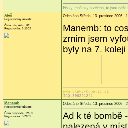
Holky, mašinky a zelená, to jsou naše
Aleš
Odesláno Středa, 13. prosince 2006 - 1
Registrovaný uživatel
Manemb: to cos 
Číslo příspěvku: 82
Registrován: 9-2005
zrnim jsem vyfo
byly na 7. kolej
www.vlaky-kuna.ic.cz
ICQ:308291241
Manemb
Odesláno Středa, 13. prosince 2006 - 2
Registrovaný uživatel
Ad k té bombě -
Číslo příspěvku: 2585
Registrován: 3-2005
nalezená v míst