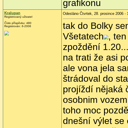
grafikonu
Kralupan
Odesláno Čtvrtek, 28. prosince 2006 - 
Registrovaný uživatel
tak do Bolky se
Číslo příspěvku: 480
Registrován: 6-2006
Všetatech
, ten
zpoždění 1.20...
na trati že asi 
ale vona jela s
štrádoval do st
projíždí nějak
osobnim vozem a
toho moc pozdě,
dnešní výlet se 