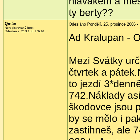
hlavákem a měst
ty berty??
Qmán
Odesláno Pondělí, 25. prosince 2006 - 
Neregistrovaný host
Odeslán z: 213.168.176.61
Ad Kralupan - O
Mezi Svátky urč
čtvrtek a pátek.
to jezdí 3*den
742.Náklady asi
škodovce jsou p
by se mělo i pak
zastihneš, ale 