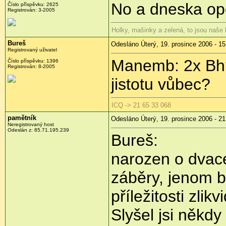
No a dneska op
Číslo příspěvku: 2625
Registrován: 3-2005
Holky, mašinky a zelená, to jsou naše
Bureš
Odesláno Úterý, 19. prosince 2006 - 15
Registrovaný uživatel
Manemb: 2x Bh?
Číslo příspěvku: 1396
Registrován: 8-2005
jistotu vůbec?
ICQ -> 21 65 33 068
pamětník
Odesláno Úterý, 19. prosince 2006 - 21
Neregistrovaný host
Odeslán z: 85.71.195.239
Bureš:
narozen o dvace
záběry, jenom by 
příležitosti zlikv
Slyšel jsi někdy