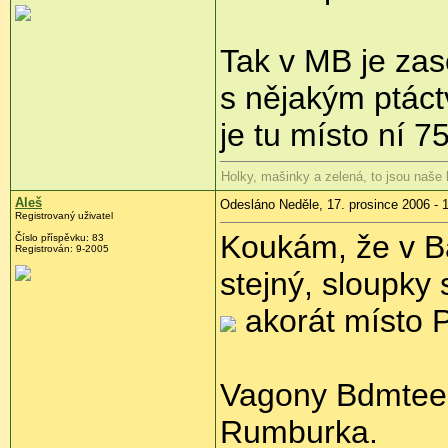
Tak v MB je za
s nějakým ptáct
je tu místo ní 7
Holky, mašinky a zelená, to jsou naše
Aleš
Odesláno Neděle, 17. prosince 2006 - 
Registrovaný uživatel
Koukám, že v B
Číslo příspěvku: 83
Registrován: 9-2005
stejný, sloupky 
akorát místo P
Vagony Bdmtee 
Rumburka.