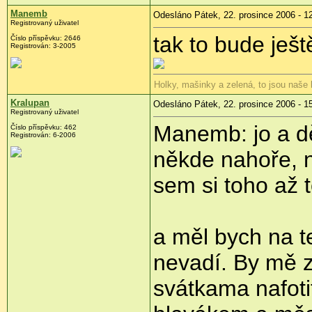
Manemb
Odesláno Pátek, 22. prosince 2006 - 1
Registrovaný uživatel
tak to bude ješt
Číslo příspěvku: 2646
Registrován: 3-2005
Holky, mašinky a zelená, to jsou naše
Kralupan
Odesláno Pátek, 22. prosince 2006 - 1
Registrovaný uživatel
Manemb: jo a d
Číslo příspěvku: 462
Registrován: 6-2006
někde nahoře, n
sem si toho až 
a měl bych na te
nevadí. By mě z
svátkama nafoti