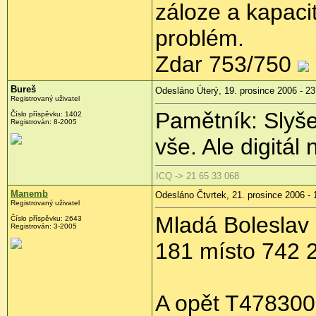
záloze a kapaci
problém.
Zdar 753/750
Bureš
Odesláno Úterý, 19. prosince 2006 - 23
Registrovaný uživatel
Pamětník: Slyšel
Číslo příspěvku: 1402
Registrován: 8-2005
vše. Ale digitál
ICQ -> 21 65 33 068
Manemb
Odesláno Čtvrtek, 21. prosince 2006 - 
Registrovaný uživatel
Mladá Boleslav
Číslo příspěvku: 2643
Registrován: 3-2005
181 místo 742 
A opět T478300