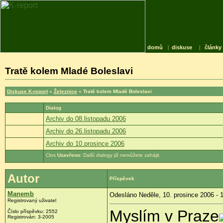
domů
|
diskuse
|
články
Tratě kolem Mladé Boleslavi
Diskuse K-report
»
Železnice
» Tratě kolem Mladé Boleslavi
Dialog
Archiv do 08.listopadu 2006
Archiv do 26.listopadu 2006
Archiv do 10.prosince 2006
Uzavřeno
: Další dialogy již nemůžete zahájit.
Autor
Příspěvek
Manemb
Odesláno Neděle, 10. prosince 2006 - 
Registrovaný uživatel
Myslím v Praze
Číslo příspěvku: 2552
Registrován: 3-2005