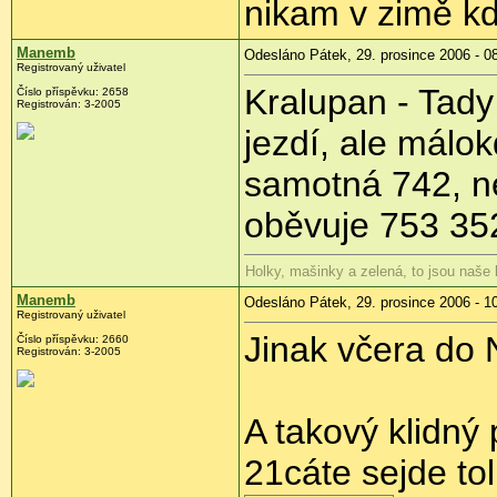
nikam v zimě k
Manemb
Odesláno Pátek, 29. prosince 2006 - 0
Registrovaný uživatel
Kralupan - Tady
Číslo příspěvku: 2658
Registrován: 3-2005
jezdí, ale málo
samotná 742, ne
oběvuje 753 35
Holky, mašinky a zelená, to jsou naše
Manemb
Odesláno Pátek, 29. prosince 2006 - 1
Registrovaný uživatel
Jinak včera do 
Číslo příspěvku: 2660
Registrován: 3-2005
A takový klidný
21cáte sejde tol