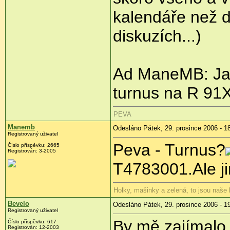
kalendáře než dl
diskuzích...)
Ad ManeMB: Jak
turnus na R 91
PEVA
Manemb
Odesláno Pátek, 29. prosince 2006 - 1
Registrovaný uživatel
Peva - Turnus?
Číslo příspěvku: 2665
Registrován: 3-2005
T4783001.Ale jin
Holky, mašinky a zelená, to jsou naše
Bevelo
Odesláno Pátek, 29. prosince 2006 - 1
Registrovaný uživatel
By mě zajímalo 
Číslo příspěvku: 617
Registrován: 12-2003