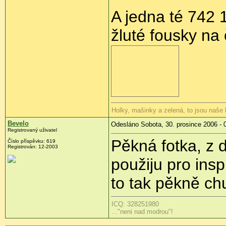
A jedna té 742 
žluté fousky na 
Holky, mašinky a zelená, to jsou naše
Bevelo
Odesláno Sobota, 30. prosince 2006 - 
Registrovaný uživatel
Pěkná fotka, z 
Číslo příspěvku: 619
Registrován: 12-2003
použiju pro insp
to tak pěkně ch
ICQ: 328251980
..."neni nad modrou"!