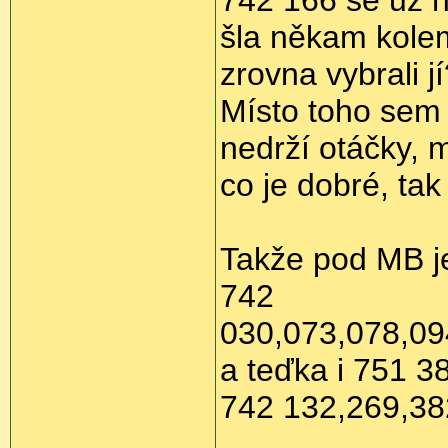
742 166 se už n
šla někam kolem
zrovna vybrali j
Místo toho sem 
nedrží otáčky, m
co je dobré, tak
Takže pod MB je
742
030,073,078,09
a teďka i 751 3
742 132,269,38