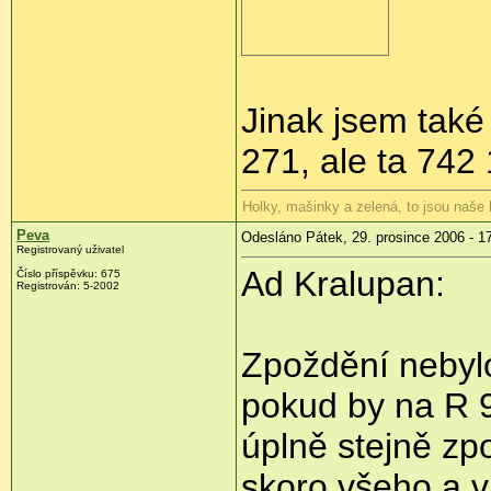
Jinak jsem také
271, ale ta 742 
Holky, mašinky a zelená, to jsou naše
Peva
Odesláno Pátek, 29. prosince 2006 - 1
Registrovaný uživatel
Ad Kralupan:
Číslo příspěvku: 675
Registrován: 5-2002
Zpoždění nebylo
pokud by na R 9
úplně stejně zp
skoro všeho a v 