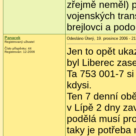
zřejmě neměl) p
vojenských trans
brejlovci a po
Panacek
Odesláno Úterý, 19. prosince 2006 - 21
Registrovaný uživatel
Jen to opět uka
Číslo příspěvku: 44
Registrován: 12-2006
byl Liberec zas
Ta 753 001-7 si
kdysi.
Ten 7 denní obě
v Lípě 2 dny z
podělá musí pro 
taky je potřeba 