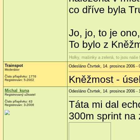
co dříve byla Tr
Jo, jo, to je on
To bylo z Kně
Holky, mašinky a zelená, to jsou naše
Trainspot
Odesláno Čtvrtek, 14. prosince 2006 - 
Moderátor
Kněžmost - úsek
Číslo příspěvku: 1776
Registrován: 5-2002
Michal_kuna
Odesláno Čtvrtek, 14. prosince 2006 - 
Registrovaný uživatel
Táta mi dal ech
Číslo příspěvku: 43
Registrován: 3-2006
300m sprint na z