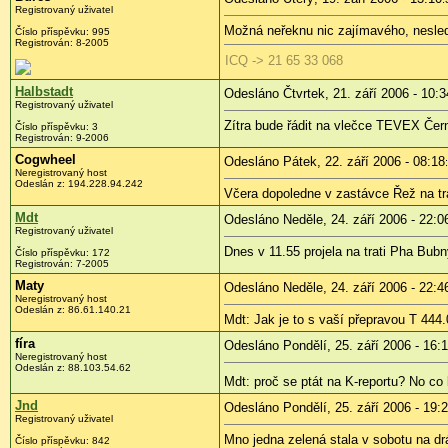
Registrovaný uživatel
Možná neřeknu nic zajímavého, nesledu
Číslo příspěvku: 995
Registrován: 8-2005
ICQ -> 21 65 33 068
Halbstadt
Odesláno Čtvrtek, 21. září 2006 - 10:3
Registrovaný uživatel
Zítra bude řádit na vlečce TEVEX Černo
Číslo příspěvku: 3
Registrován: 9-2006
Cogwheel
Odesláno Pátek, 22. září 2006 - 08:18
Neregistrovaný host
Odeslán z: 194.228.94.242
Včera dopoledne v zastávce Řež na tra
Mdt
Odesláno Neděle, 24. září 2006 - 22:0
Registrovaný uživatel
Dnes v 11.55 projela na trati Pha Bubn
Číslo příspěvku: 172
Registrován: 7-2005
Maty
Odesláno Neděle, 24. září 2006 - 22:4
Neregistrovaný host
Odeslán z: 86.61.140.21
Mdt: Jak je to s vaší přepravou T 444.
fíra
Odesláno Pondělí, 25. září 2006 - 16:
Neregistrovaný host
Odeslán z: 88.103.54.62
Mdt: proč se ptát na K-reportu? No co
Jnd
Odesláno Pondělí, 25. září 2006 - 19:
Registrovaný uživatel
Mno jedna zelená stala v sobotu na drá
Číslo příspěvku: 842