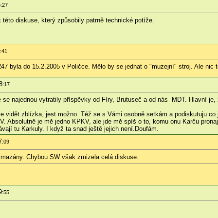
5
:27
éto diskuse, který způsobily patrně technické potíže.
:41
247 byla do 15.2.2005 v Poličce. Mělo by se jednat o "muzejní" stroj. Ale ni
8
:17
se najednou vytratily příspěvky od Fíry, Brutuseč a od nás -MDT. Hlavní je, ž
e vidět zblízka, jest možno. Též se s Vámi osobně setkám a podiskutuju co 
. Absolutně je mě jedno KPKV, ale jde mě spíš o to, komu onu Karču pronaja
vají tu Karkuly. I když ta snad ještě jejich není.Doufám.
7
:09
 vymazány. Chybou SW však zmizela celá diskuse.
9
:55