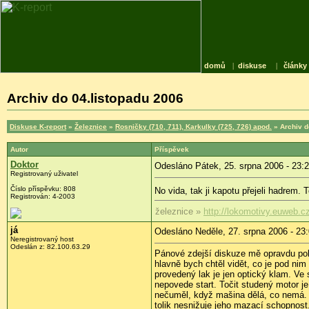
domů
|
diskuse
|
články
Archiv do 04.listopadu 2006
Diskuse K-report
»
Železnice
»
Rosničky (710, 711), Karkulky (725, 726) apod.
» Archiv d
Autor
Příspěvek
Doktor
Odesláno Pátek, 25. srpna 2006 - 23:
Registrovaný uživatel
Číslo příspěvku: 808
No vida, tak ji kapotu přejeli hadrem.
Registrován: 4-2003
železnice »
http://lokomotivy.euweb.c
já
Odesláno Neděle, 27. srpna 2006 - 23
Neregistrovaný host
Odeslán z: 82.100.63.29
Pánové zdejší diskuze mě opravdu pobav
hlavně bych chtěl vidět, co je pod nim 
provedený lak je jen optický klam. V
nepovede start. Točit studený motor je 
nečuměl, když mašina dělá, co nemá. Tř
tolik nesnižuje jeho mazací schopnost