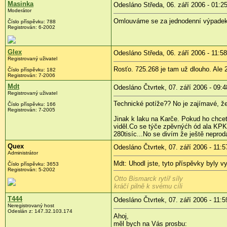
Masinka
Odesláno Středa, 06. září 2006 - 01:2
Moderátor
Omlouváme se za jednodenní výpadek t
Číslo příspěvku: 788
Registrován: 6-2002
Glex
Odesláno Středa, 06. září 2006 - 11:58
Registrovaný uživatel
Rosťo. 725.268 je tam už dlouho. Ale 
Číslo příspěvku: 182
Registrován: 7-2006
Mdt
Odesláno Čtvrtek, 07. září 2006 - 09:4
Registrovaný uživatel
Technické potíže?? No je zajímavé, že 
Číslo příspěvku: 166
Registrován: 7-2005
Jinak k laku na Karče. Pokud ho chcet
viděl.Co se týče zpěvnýćh ód ala KPKV
280tisíc...No se divím že ještě neprodá
Quex
Odesláno Čtvrtek, 07. září 2006 - 11:5
Administrátor
Mdt: Uhodl jste, tyto příspěvky byly
Číslo příspěvku: 3653
Registrován: 5-2002
Otto Bismarck rytíř síly
kráčí pilně k svému cíli
T444
Odesláno Čtvrtek, 07. září 2006 - 11:5
Neregistrovaný host
Odeslán z: 147.32.103.174
Ahoj,
měl bych na Vás prosbu: