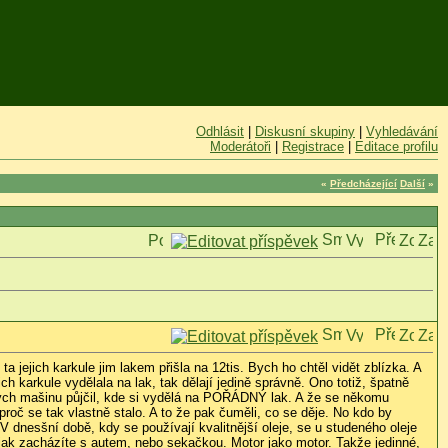
Odhlásit
|
Diskusní skupiny
|
Vyhledávání
Moderátoři
|
Registrace
|
Editace profilu
«
Předcházející
Další
»
 jejich karkule jim lakem přišla na 12tis. Bych ho chtěl vidět zblízka. A
ch karkule vydělala na lak, tak dělají jedině správně. Ono totiž, špatně
bych mašinu půjčil, kde si vydělá na POŘÁDNÝ lak. A že se někomu
 proč se tak vlastně stalo. A to že pak čuměli, co se děje. No kdo by
V dnesšní době, kdy se používají kvalitnější oleje, se u studeného oleje
jak zacházíte s autem, nebo sekačkou. Motor jako motor. Takže jedinné,