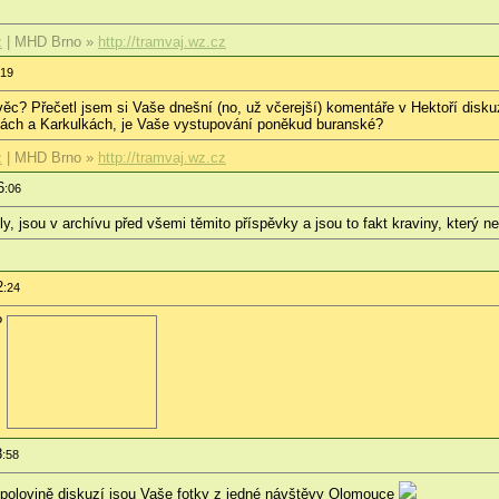
z
| MHD Brno »
http://tramvaj.wz.cz
:19
věc? Přečetl jsem si Vaše dnešní (no, už včerejší) komentáře v Hektoří diskuz
čkách a Karkulkách, je Vaše vystupování poněkud buranské?
z
| MHD Brno »
http://tramvaj.wz.cz
6
:06
ely, jsou v archívu před všemi těmito příspěvky a jsou to fakt kraviny, který 
2
:24
?
8
:58
a polovině diskuzí jsou Vaše fotky z jedné návštěvy Olomouce