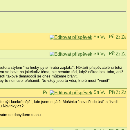
tora stylem "na hrubý pytel hrubá záplata". Někteří přispěvatelé si totiž
hotem se bavit na jakékoliv téma, ale nemám rád, když někdo bez toho, aniž
 proti takové demagogii se dnes můžeme bránit.
by to nemusel přehánět. Ne vždy jsou tu věci, které musí "vonět"
být konkrétnější, kde jsem si já či Mašinka "neviděl do úst" a "tvrdil
pu Novinky.cz?
, sám se dobytkem stanu.