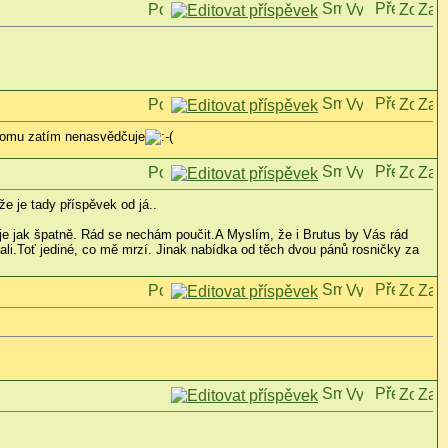
c tomu zatím nenasvědčuje
e je tady příspěvek od já..
je jak špatně. Rád se nechám poučit.A Myslím, že i Brutus by Vás rád
li.Toť jediné, co mě mrzí. Jinak nabídka od těch dvou pánů rosničky za