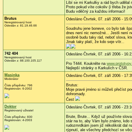
Líbí se mi Karkulky a rád bych udělal 
Proto pokud víte cokoliv (i třeba že js
Budu vděčný za každou informaci!
Brutus
Odesláno Čtvrtek, 07. září 2006 - 15:0
Neregistrovaný host
Odeslán z: 81.19.46.66
Soudruhu jene boneve, co bylo tak špat
dnes není nic nemožné... Jestli není 
osobně budu taky rád, neboť slova, kt
Jinak taky platí, že kdo seje vítr...
742 404
Odesláno Čtvrtek, 07. září 2006 - 16:2
Neregistrovaný host
Odeslán z: 88.100.105.117
Pro T444. Koukněte na
www.prototypy
Nejlepší stránky o Karkulích v ČSR.
Masinka
Odesláno Čtvrtek, 07. září 2006 - 17:3
Moderátor
Brutus:
Číslo příspěvku: 796
Registrován: 6-2002
Moje pravé jméno si můžeš přečíst pod
dohromady.
Čest
Doktor
Odesláno Čtvrtek, 07. září 2006 - 23:1
Registrovaný uživatel
Brute, Brute... Když už používte slov
Číslo příspěvku: 830
Registrován: 4-2003
stár na to, aby Vám bylo známo, kdo s
rudozmrdkám jsem již několikrát dal n
rýpnutí, ale všechny předchozí se věc