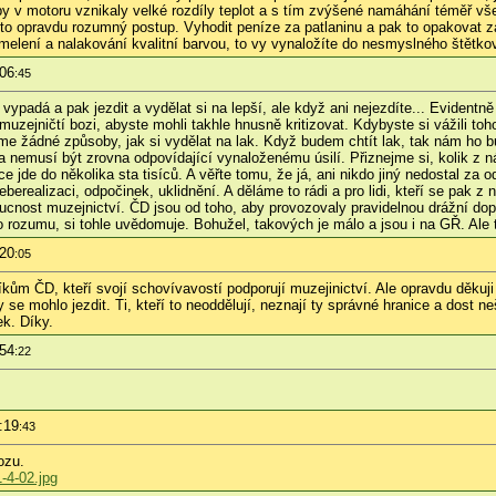
 by v motoru vznikaly velké rozdíly teplot a s tím zvýšené namáhání téměř vš
je to opravdu rozumný postup. Vyhodit peníze za patlaninu a pak to opakovat 
tmelení a nalakování kvalitní barvou, to vy vynaložíte do nesmyslného štětková
:06
:45
ypadá a pak jezdit a vydělat si na lepší, ale když ani nejezdíte... Evidentně
e muzejničtí bozi, abyste mohli takhle hnusně kritizovat. Kdybyste si vážili 
e žádné způsoby, jak si vydělat na lak. Když budem chtít lak, tak nám ho b
ta nemusí být zrovna odpovídající vynaloženému úsilí. Přiznejme si, kolik z 
ice jde do několika sta tisíců. A věřte tomu, že já, ani nikdo jiný nedostal z
realizaci, odpočinek, uklidnění. A děláme to rádi a pro lidi, kteří se pak z 
udoucnost muzejnictví. ČD jsou od toho, aby provozovaly pravidelnou drážní d
ozumu, si tohle uvědomuje. Bohužel, takových je málo a jsou i na GŘ. Ale to 
:20
:05
m ČD, kteří svojí schovívavostí podporují muzejinictví. Ale opravdu děkuji je
y se mohlo jezdit. Ti, kteří to neoddělují, neznají ty správné hranice a dost 
k. Díky.
:54
:22
:19
:43
ozu.
-4-02.jpg