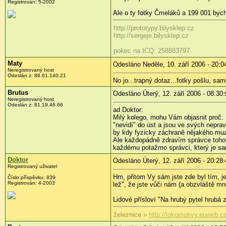
Registrován: 5-2002
Ale o ty fotky Čmeláků a 199 001 byc
http://prototypy.bilysklep.cz
http://sergeje.bilysklep.cz
pokec na ICQ: 258883797
Maty
Odesláno Neděle, 10. září 2006 - 20:0
Neregistrovaný host
Odeslán z: 86.61.140.21
No jo...trapný dotaz...fotky pošlu, sam
Brutus
Odesláno Úterý, 12. září 2006 - 08:30
:
Neregistrovaný host
Odeslán z: 81.19.46.66
ad Doktor:
Milý kolego, mohu Vám objasnit proč. N
"nevidí" do úst a jsou ve svých neprav
by kdy fyzicky záchraně nějakého muze
Ale každopádně zdravím správce tohoto
každému potažmo správci, který je sa
Doktor
Odesláno Úterý, 12. září 2006 - 20:28
:
Registrovaný uživatel
Hm, přitom Vy sám jste zde byl tím, j
Číslo příspěvku: 839
Registrován: 4-2003
lež", že jste vůči nám (a obzvláště m
Lidové přísloví "Na hrubý pytel hrubá
železnice »
http://lokomotivy.euweb.c