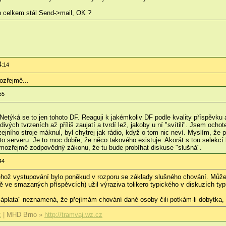
h celkem stál Send->mail, OK ?
4
:14
ozřejmě...
55
etýká se to jen tohoto DF. Reaguji k jakémkoliv DF podle kvality příspěvku au
divých tvrzeních až příliš zaujatí a tvrdí lež, jakoby u ní "svítili". Jsem oc
jního stroje máknul, byl chytrej jak rádio, když o tom nic neví. Myslím, že
 serveru. Je to moc dobře, že něco takového existuje. Akorát s tou selekcí 
mozřejmě zodpovědný zákonu, že tu bude probíhat diskuse "slušná".
44
ehož vystupování bylo poněkud v rozporu se základy slušného chování. Můžete 
ně ve smazaných příspěvcích) užil výraziva tolikero typického v diskuzích ty
 záplata" neznamená, že přejímám chování dané osoby čili potkám-li dobytka
z
| MHD Brno »
http://tramvaj.wz.cz