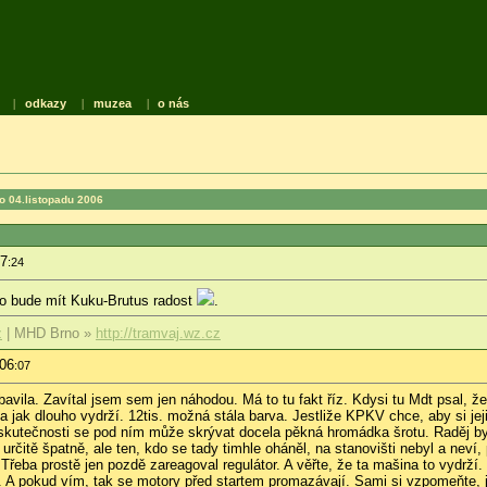
|
odkazy
|
muzea
|
o nás
o 04.listopadu 2006
27
:24
 To bude mít Kuku-Brutus radost
.
z
| MHD Brno »
http://tramvaj.wz.cz
:06
:07
ila. Zavítal jsem sem jen náhodou. Má to tu fakt říz. Kdysi tu Mdt psal, že ta
a jak dlouho vydrží. 12tis. možná stála barva. Jestliže KPKV chce, aby si jeji
e skutečnosti se pod ním může skrývat docela pěkná hromádka šrotu. Raděj 
určitě špatně, ale ten, kdo se tady timhle oháněl, na stanovišti nebyl a neví,
eba prostě jen pozdě zareagoval regulátor. A věřte, že ta mašina to vydrží. 
. A pokud vím, tak se motory před startem promazávají. Sami si vzpomeňte, 