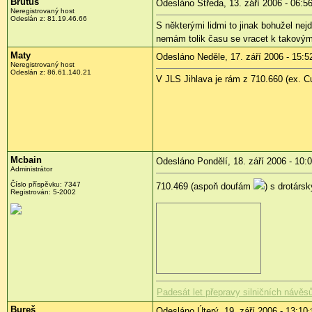
Brutus
Odesláno Středa, 13. září 2006 - 06:5
Neregistrovaný host
Odeslán z: 81.19.46.66
S některými lidmi to jinak bohužel nejd
nemám tolik času se vracet k takovým 
Maty
Odesláno Neděle, 17. září 2006 - 15:5
Neregistrovaný host
Odeslán z: 86.61.140.21
V JLS Jihlava je rám z 710.660 (ex. 
Mcbain
Odesláno Pondělí, 18. září 2006 - 10:
Administrátor
Číslo příspěvku: 7347
710.469 (aspoň doufám
) s drotárs
Registrován: 5-2002
Padesát let přepravy silničních návěsů
Bureš
Odesláno Úterý, 19. září 2006 - 13:10
: