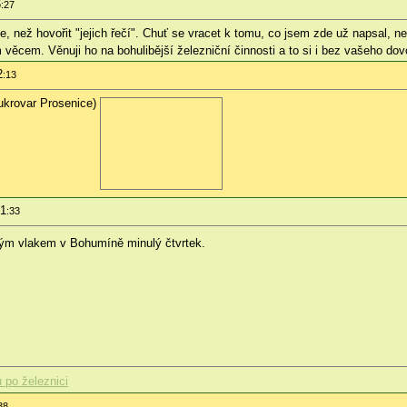
6
:27
e, než hovořit "jejich řečí". Chuť se vracet k tomu, co jsem zde už napsal, ne
věcem. Věnuji ho na bohulibější železniční činnosti a to si i bez vašeho do
2
:13
Cukrovar Prosenice)
01
:33
kým vlakem v Bohumíně minulý čtvrtek.
 po železnici
38