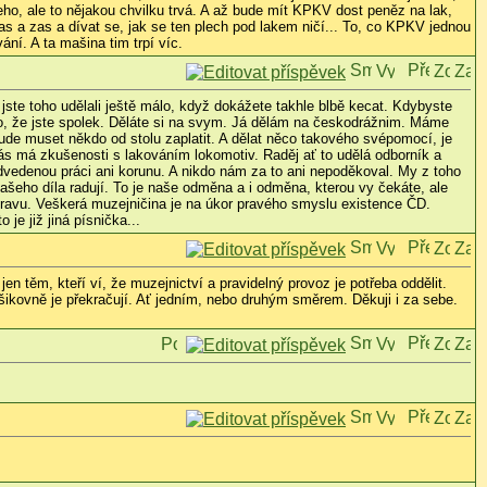
eho, ale to nějakou chvilku trvá. A až bude mít KPKV dost peněz na lak,
zas a zas a dívat se, jak se ten plech pod lakem ničí... To, co KPKV jednou
ní. A ta mašina tim trpí víc.
 jste toho udělali ještě málo, když dokážete takhle blbě kecat. Kdybyste
toho, že jste spolek. Děláte si na svym. Já dělám na českodrážnim. Máme
ude muset někdo od stolu zaplatit. A dělat něco takového svépomocí, je
nás má zkušenosti s lakováním lokomotiv. Raděj ať to udělá odborník a
a odvedenou práci ani korunu. A nikdo nám za to ani nepoděkoval. My z toho
našeho díla radují. To je naše odměna a i odměna, kterou vy čekáte, ale
opravu. Veškerá muzejničina je na úkor pravého smyslu existence ČD.
je již jiná písnička...
n těm, kteří ví, že muzejnictví a pravidelný provoz je potřeba oddělit.
nešikovně je překračují. Ať jedním, nebo druhým směrem. Děkuji i za sebe.