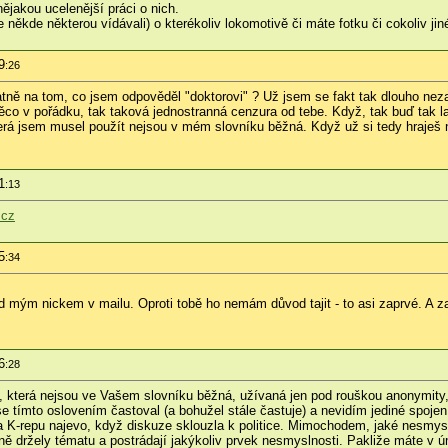
nějakou ucelenější práci o nich.
te někde některou vídávali) o kterékoliv lokomotivě či máte fotku či cokoliv j
9
:26
ně na tom, co jsem odpověděl "doktorovi" ? Už jsem se fakt tak dlouho nezasm
něco v pořádku, tak taková jednostranná cenzura od tebe. Když, tak buď tak
erá jsem musel použít nejsou v mém slovníku běžná. Když už si tedy hraješ n
1
:13
.cz
5
:34
 mým nickem v mailu. Oproti tobě ho nemám důvod tajit - to asi zaprvé. A zad
6
:28
a, která nejsou ve Vašem slovníku běžná, užívaná jen pod rouškou anonymity, 
e tímto oslovením častoval (a bohužel stále častuje) a nevidím jediné spoje
a K-repu najevo, když diskuze sklouzla k politice. Mimochodem, jaké nesmys
ně držely tématu a postrádají jakýkoliv prvek nesmyslnosti. Pakliže máte v ú