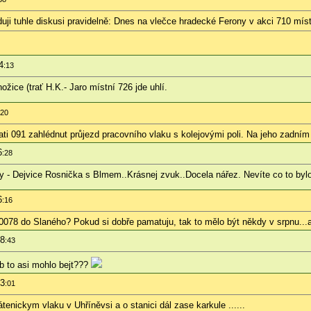
ji tuhle diskusi pravidelně: Dnes na vlečce hradecké Ferony v akci 710 míst
4
:13
žice (trať H.K.- Jaro místní 726 jde uhlí.
:20
ti 091 zahlédnut průjezd pracovního vlaku s kolejovými poli. Na jeho zadní
6
:28
y - Dejvice Rosnička s Blmem..Krásnej zvuk..Docela nářez. Nevíte co to bylo 
6
:16
0078 do Slaného? Pokud si dobře pamatuju, tak to mělo být někdy v srpnu...a 
18
:43
 b to asi mohlo bejt???
23
:01
tenickym vlaku v Uhříněvsi a o stanici dál zase karkule ......