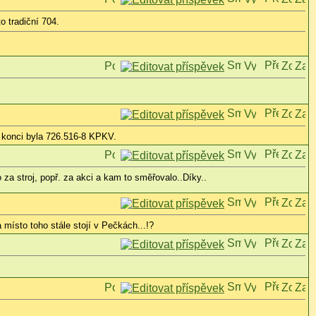
o tradiční 704.
m konci byla 726.516-8 KPKV.
za stroj, popř. za akci a kam to směřovalo..Díky..
místo toho stále stojí v Pečkách...!?