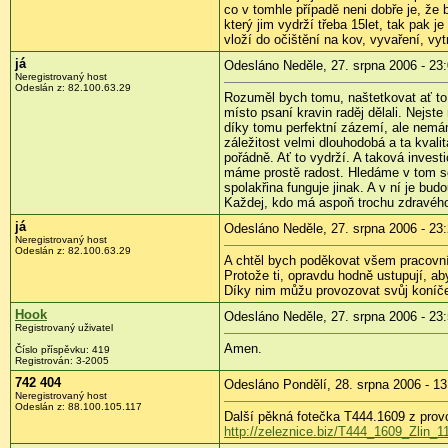
co v tomhle případě neni dobře je, že
který jim vydrží třeba 15let, tak pak 
vloží do očištění na kov, vyvaření, vy
já
Odesláno Neděle, 27. srpna 2006 - 23
Neregistrovaný host
Odeslán z: 82.100.63.29
Rozuměl bych tomu, naštetkovat ať to v
místo psaní kravin raděj dělali. Nejst
díky tomu perfektní zázemí, ale nemám
záležitost velmi dlouhodobá a ta kvali
pořádně. Ať to vydrží. A taková invest
máme prostě radost. Hledáme v tom sebe
spolakřina funguje jinak. A v ní je b
Každej, kdo má aspoň trochu zdravého r
já
Odesláno Neděle, 27. srpna 2006 - 23
Neregistrovaný host
Odeslán z: 82.100.63.29
A chtěl bych poděkovat všem pracovníků
Protože ti, opravdu hodně ustupují, ab
Díky nim můžu provozovat svůj koníče
Hook
Odesláno Neděle, 27. srpna 2006 - 23
Registrovaný uživatel
Amen.
Číslo příspěvku: 419
Registrován: 3-2005
742 404
Odesláno Pondělí, 28. srpna 2006 - 13
Neregistrovaný host
Odeslán z: 88.100.105.117
Další pěkná fotečka T444.1609 z prov
http://zeleznice.biz/T444_1609_Zlin_11