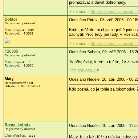
promazávat a dávat dohromady.
železnice »
http://lokomotivy.euweb.c
Doktor
Odesláno Pátek, 08. září 2006 - 00:16
Registrovaný uživatel
Brute, můžete mi objasnit ještě jednu 
Číslo příspěvku: 832
Registrován: 4-2003
zachytil. Proč tedy jen tady, v Rosni
železnice »
http://lokomotivy.euweb.c
T20305
Odesláno Sobota, 09. září 2006 - 13:2
Registrovaný uživatel
Ty příspěvky, které tu řešíte, že zmiz
Číslo příspěvku: 7
Registrován: 8-2006
ICQ 232-093-115
Maty
Odesláno Neděle, 10. září 2006 - 00:2
Neregistrovaný host
Odeslán z: 86.61.140.21
Kdo pozná, co je tohle za lokomotivu 
Rosta_kolmix
Odesláno Neděle, 10. září 2006 - 11:5
Registrovaný uživatel
Číslo příspěvku: 1171
Maty, to je fakt těžká otázka, když n