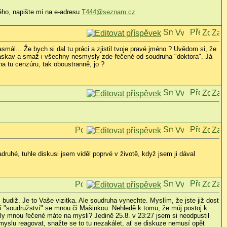
iného, napište mi na e-adresu
T444@seznam.cz
.
ál... Že bych si dal tu práci a zjistil tvoje pravé jméno ? Uvědom si, že
 laskav a smaž i všechny nesmysly zde řečené od soudruha "doktora". Já
a tu cenzúru, tak oboustranně, jo ?
ruhé, tuhle diskusi jsem viděl poprvé v životě, když jsem ji dával
budiž. Je to Vaše vizitka. Ale soudruha vynechte. Myslím, že jste již dost
ní "soudružství" se mnou či Mašinkou. Nehledě k tomu, že můj postoj k
ly mnou řečené máte na mysli? Jedině 25.8. v 23:27 jsem si neodpustil
myslu reagovat, snažte se to tu nezakálet, ať se diskuze nemusí opět