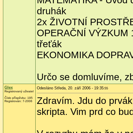
druhák
2x ŽIVOTNÍ PROSTŘ
OPERAČNÍ VÝZKUM 
třeťák
EKONOMIKA DOPRAV
Určo se domluvíme, zby
Glex
Odesláno Středa, 20. září 2006 - 19:35
:55
Registrovaný uživatel
Zdravím. Jdu do prvák
Číslo příspěvku: 195
Registrován: 7-2006
skripta. Vim prd co bu