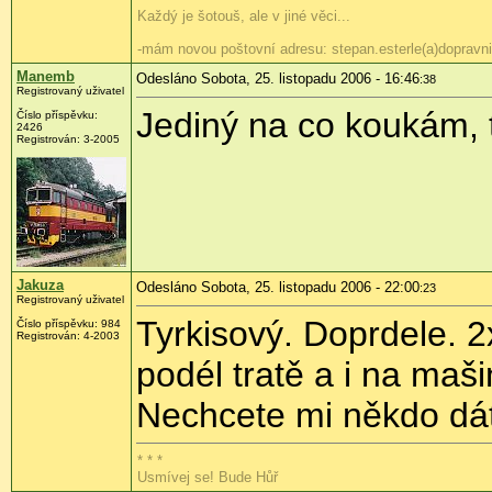
Každý je šotouš, ale v jiné věci...
-mám novou poštovní adresu: stepan.esterle(a)dopravni
Manemb
Odesláno Sobota, 25. listopadu 2006 - 16:46
:38
Registrovaný uživatel
Jediný na co koukám, 
Číslo příspěvku:
2426
Registrován: 3-2005
Jakuza
Odesláno Sobota, 25. listopadu 2006 - 22:00
:23
Registrovaný uživatel
Tyrkisový. Doprdele. 
Číslo příspěvku: 984
Registrován: 4-2003
podél tratě a i na maši
Nechcete mi někdo dát 
* * *
Usmívej se! Bude Hůř