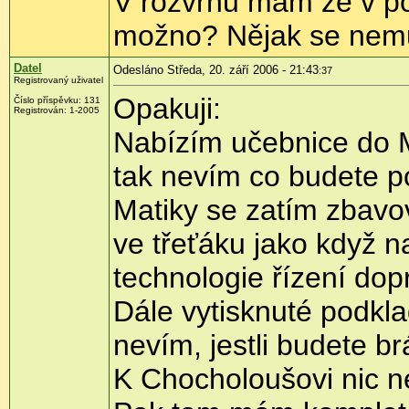
V rozvrhu mám že v po
možno? Nějak se nemuž
Datel
Odesláno Středa, 20. září 2006 - 21:43
:37
Registrovaný uživatel
Opakuji:
Číslo příspěvku: 131
Registrován: 1-2005
Nabízím učebnice do M
tak nevím co budete po
Matiky se zatím zbavo
ve třeťáku jako když n
technologie řízení dop
Dále vytisknuté podklad
nevím, jestli budete br
K Chocholoušovi nic ne