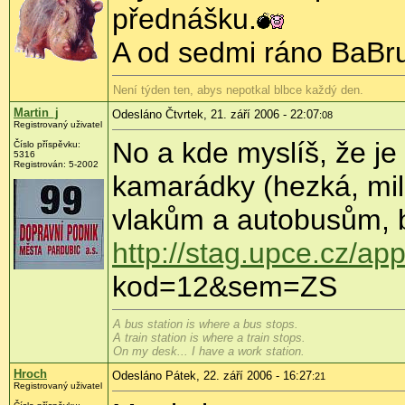
přednášku.
A od sedmi ráno BaBr
Není týden ten, abys nepotkal blbce každý den.
Martin_j
Odesláno Čtvrtek, 21. září 2006 - 22:07
:08
Registrovaný uživatel
No a kde myslíš, že je
Číslo příspěvku:
5316
Registrován: 5-2002
kamarádky (hezká, mil
vlakům a autobusům, b
http://stag.upce.cz/app
kod=12&sem=ZS
A bus station is where a bus stops.
A train station is where a train stops.
On my desk... I have a work station.
Hroch
Odesláno Pátek, 22. září 2006 - 16:27
:21
Registrovaný uživatel