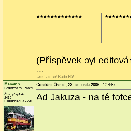
*************
*******
(Příspěvek byl editová
* * *
Usmívej se! Bude Hůř
Manemb
Odesláno Čtvrtek, 23. listopadu 2006 - 12:44
:09
Registrovaný uživatel
Ad Jakuza - na té fotc
Číslo příspěvku:
2415
Registrován: 3-2005