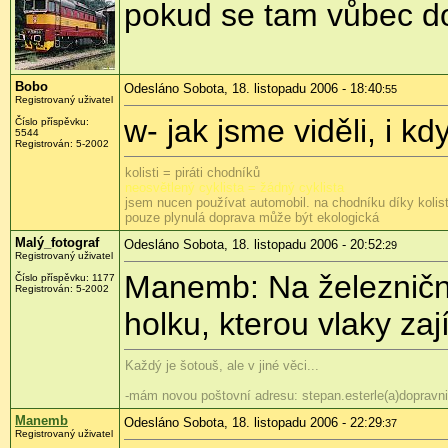
pokud se tam vůbec do
Bobo
Odesláno Sobota, 18. listopadu 2006 - 18:40
:55
Registrovaný uživatel
w- jak jsme viděli, i 
Číslo příspěvku:
5544
Registrován: 5-2002
kolisti = piráti chodníků
neosvětlený cyklista = žádný cyklista
jsem nucen používat automobil. na chodníku díky koli
pouze plynulá doprava může být ekologická
Malý_fotograf
Odesláno Sobota, 18. listopadu 2006 - 20:52
:29
Registrovaný uživatel
Manemb: Na železniční
Číslo příspěvku: 1177
Registrován: 5-2002
holku, kterou vlaky za
Každý je šotouš, ale v jiné věci...
-mám novou poštovní adresu: stepan.esterle(a)dopravni
Manemb
Odesláno Sobota, 18. listopadu 2006 - 22:29
:37
Registrovaný uživatel