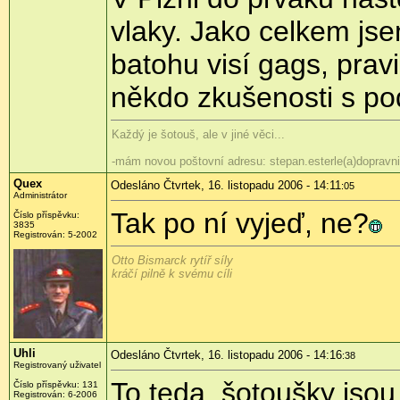
vlaky. Jako celkem jse
batohu visí gags, prav
někdo zkušenosti s 
Každý je šotouš, ale v jiné věci...
-mám novou poštovní adresu: stepan.esterle(a)dopravni
Quex
Odesláno Čtvrtek, 16. listopadu 2006 - 14:11
:05
Administrátor
Tak po ní vyjeď, ne?
Číslo příspěvku:
3835
Registrován: 5-2002
Otto Bismarck rytíř síly
kráčí pilně k svému cíli
Uhli
Odesláno Čtvrtek, 16. listopadu 2006 - 14:16
:38
Registrovaný uživatel
To teda, šotoušky jso
Číslo příspěvku: 131
Registrován: 6-2006