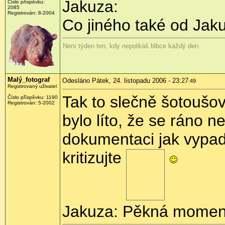
Jakuza:
Číslo příspěvku:
2085
Registrován: 8-2004
Co jiného také od Jaku
Není týden ten, kdy nepotkáš blbce každý den.
Malý_fotograf
Odesláno Pátek, 24. listopadu 2006 - 23:27
:49
Registrovaný uživatel
Tak to slečně šotoušov
Číslo příspěvku: 1190
Registrován: 5-2002
bylo líto, že se ráno ne
dokumentaci jak vypad
kritizujte
Jakuza: Pěkná momen