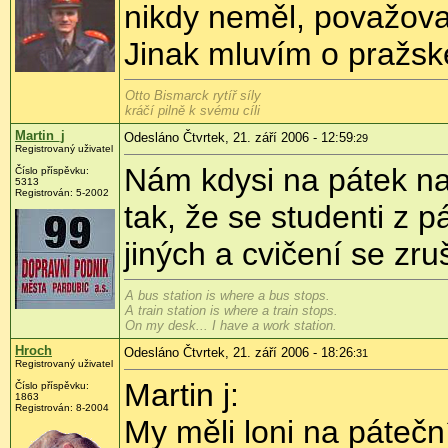
nikdy neměl, považoval
Jinak mluvím o pražské
Otto Bismarck rytíř síly
kráčí pilně k svému cíli
Martin_j
Odesláno Čtvrtek, 21. září 2006 - 12:59
:29
Registrovaný uživatel
Nám kdysi na pátek nap
Číslo příspěvku:
5313
Registrován: 5-2002
tak, že se studenti z p
jiných a cvičení se zruš
A bus station is where a bus stops.
A train station is where a train stops.
On my desk... I have a work station.
Hroch
Odesláno Čtvrtek, 21. září 2006 - 18:26
:31
Registrovaný uživatel
Martin j:
Číslo příspěvku:
1863
Registrován: 8-2004
My měli loni na páteč