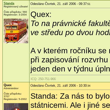
Standa
Odesláno Čtvrtek, 21. září 2006 - 09:37
:51
Registrovaný uživatel
Quex:
Číslo příspěvku: 560
Registrován: 3-2004
To na právnické fakult
ve středu po dvou hodin
A v kterém ročníku se
při zapisování rozvrhu
jeden den v týdnu úpln
ICQ: 250-751-966
Quex
Odesláno Čtvrtek, 21. září 2006 - 10:30
:34
Administrátor
Standa: Za nás to bylo
Číslo příspěvku:
3707
Registrován: 5-2002
státnicemi. Ale i jiné