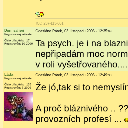
ICQ 237-113-861
Don_salieri
Odesláno Pátek, 03. listopadu 2006 - 12:35
:09
Registrovaný uživatel
Ta psych. je i na blazn
Číslo příspěvku: 17
Registrován: 10-2006
nepřipadám moc normá
v roli vyšetřovaného....
Láďa
Odesláno Pátek, 03. listopadu 2006 - 12:49
:30
Registrovaný uživatel
Že jó,tak si to nemys
Číslo příspěvku: 139
Registrován: 7-2006
A proč bláznivého .. 
provozních profesí ...