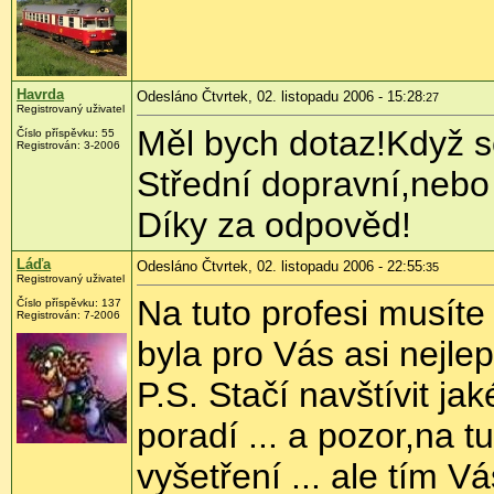
Havrda
Odesláno Čtvrtek, 02. listopadu 2006 - 15:28
:27
Registrovaný uživatel
Měl bych dotaz!Když se
Číslo příspěvku: 55
Registrován: 3-2006
Střední dopravní,nebo 
Díky za odpověd!
Láďa
Odesláno Čtvrtek, 02. listopadu 2006 - 22:55
:35
Registrovaný uživatel
Na tuto profesi musíte
Číslo příspěvku: 137
Registrován: 7-2006
byla pro Vás asi nejlep
P.S. Stačí navštívit ja
poradí ... a pozor,na t
vyšetření ... ale tím Vá