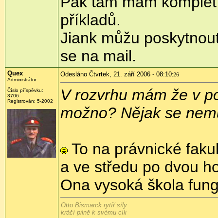
Pak tam mám komplet vy
příkladů.
Jiank můžu poskytnout
se na mail.
Quex
Odesláno Čtvrtek, 21. září 2006 - 08:10
:26
Administrátor
V rozvrhu mám že v po
Číslo příspěvku:
3706
Registrován: 5-2002
možno? Nějak se nemuž
To na právnické fakul
a ve středu po dvou hod
Ona vysoká škola fungu
Otto Bismarck rytíř síly
kráčí pilně k svému cíli