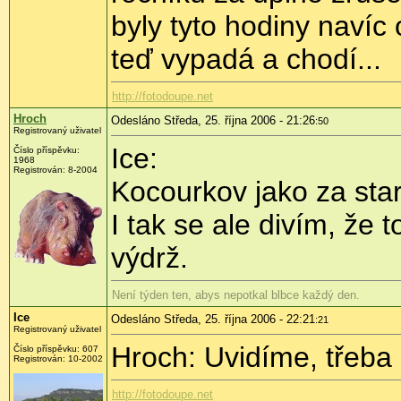
byly tyto hodiny navíc 
teď vypadá a chodí...
http://fotodoupe.net
Hroch
Odesláno Středa, 25. října 2006 - 21:26
:50
Registrovaný uživatel
Ice:
Číslo příspěvku:
1968
Registrován: 8-2004
Kocourkov jako za sta
I tak se ale divím, že 
výdrž.
Není týden ten, abys nepotkal blbce každý den.
Ice
Odesláno Středa, 25. října 2006 - 22:21
:21
Registrovaný uživatel
Hroch: Uvidíme, třeba 
Číslo příspěvku: 607
Registrován: 10-2002
http://fotodoupe.net