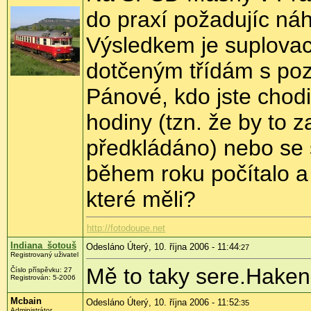
do praxí požadujíc ná
Výsledkem je suplovac
dotčeným třídám s po
Pánové, kdo jste chod
hodiny (tzn. že by to 
předkládáno) nebo se s
během roku počítalo a 
které měli?
http://fotodoupe.net
Indiana_šotouš
Odesláno Úterý, 10. října 2006 - 11:44
:27
Registrovaný uživatel
Mě to taky sere.Haken 
Číslo příspěvku: 27
Registrován: 5-2006
Mcbain
Odesláno Úterý, 10. října 2006 - 11:52
:35
Administrátor