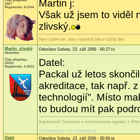
Martin j:
Číslo příspěvku:
1867
Registrován: 8-2004
Však už jsem to viděl 
zlivský.
Není týden ten, abys nepotkal blbce každý den.
Martin_zlivský
Odesláno Sobota, 23. září 2006 - 00:27
:53
Moderátor
Datel:
Číslo příspěvku:
26051
Registrován: 4-2003
Packal už letos skonči
akreditace, tak např. 
technologií". Místo m
to budou mít pak podro
Karotenovič Carotsson s mrkvistorovou regulací z Mrk
World Jumping Day: www.worldjumpday.org
Datel
Odesláno Sobota, 23. září 2006 - 00:56
:06