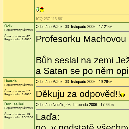
ICQ 237-113-861
Ocik
Odesláno Pátek, 03. listopadu 2006 - 17:21
:05
Registrovaný uživatel
Profesorku Machovou lz
Číslo příspěvku: 42
Registrován: 8-2006
Bůh seslal na zemi Je
a Satan se po něm op
Havrda
Odesláno Pátek, 03. listopadu 2006 - 19:29
:08
Registrovaný uživatel
Děkuju za odpověd!!
Číslo příspěvku: 57
Registrován: 3-2006
Don_salieri
Odesláno Neděle, 05. listopadu 2006 - 17:44
:46
Registrovaný uživatel
Laďa:
Číslo příspěvku: 19
Registrován: 10-2006
no, v podstatě všechny