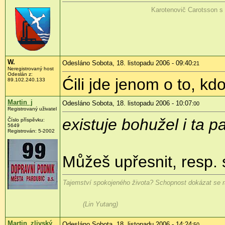
Karotenovič Carotsson s
W.
Odesláno Sobota, 18. listopadu 2006 - 09:40
:21
Neregistrovaný host
Odeslán z:
Ćili jde jenom o to, kdo
89.102.240.133
Martin_j
Odesláno Sobota, 18. listopadu 2006 - 10:07
:00
Registrovaný uživatel
existuje bohužel i ta pa
Číslo příspěvku:
5649
Registrován: 5-2002
Můžeš upřesnit, resp. 
Tajemství spokojeného života? Schopnost dokázat se ra
(Lin Yutang)
Martin_zlivský
Odesláno Sobota, 18. listopadu 2006 - 14:24
:50