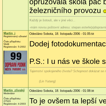
opruzovala škola páč by
železničního provozu
Každý je šotouš, ale v jiné věci...
-mám novou poštovní adresu: stepan.esterle(a)dopravni
Martin_j
Odesláno Sobota, 18. listopadu 2006 - 01:05
:58
Registrovaný uživatel
Dodej fotodokumentac
Číslo příspěvku:
5648
Registrován: 5-2002
P.S.: I u nás ve škole
Tajemství spokojeného života? Schopnost dokázat se ra
(Lin Yutang)
Martin_zlivský
Odesláno Sobota, 18. listopadu 2006 - 01:08
:38
Moderátor
To je ovšem ta lepší ve
Číslo příspěvku:
27523
Registrován: 4-2003