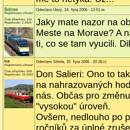
Belinea
Odesláno Úterý, 24. října 2006 - 13:51
:48
Registrovaný uživatel
Jaky mate nazor na o
Číslo příspěvku: 104
Registrován: 2-2005
Meste na Morave? A na
ti, co se tam vyucili. D
Ice
Odesláno Středa, 25. října 2006 - 20:28
:22
Registrovaný uživatel
Don Salieri: Ono to ta
Číslo příspěvku: 606
Registrován: 10-2002
na nahrazovaných hod
nás. Občas pro změnu z
"vysokou" úroveň.
Ovšem, nedlouho po pet
ročníků za úplné zruše