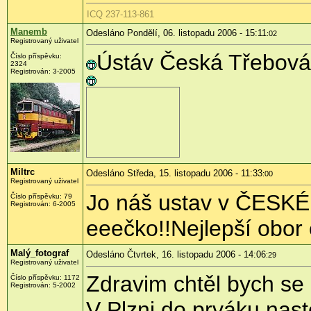
ICQ 237-113-861
Manemb
Odesláno Pondělí, 06. listopadu 2006 - 15:11
:02
Registrovaný uživatel
Ústáv Česká Třebová
Číslo příspěvku:
2324
Registrován: 3-2005
Miltrc
Odesláno Středa, 15. listopadu 2006 - 11:33
:00
Registrovaný uživatel
Jo náš ustav v ČESK
Číslo příspěvku: 79
Registrován: 6-2005
eeečko!!Nejlepší obor
Malý_fotograf
Odesláno Čtvrtek, 16. listopadu 2006 - 14:06
:29
Registrovaný uživatel
Zdravim chtěl bych se 
Číslo příspěvku: 1172
Registrován: 5-2002
V Plzni do prváku nast