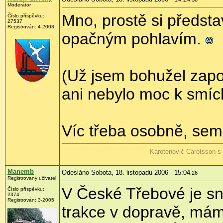
Moderátor
Mno, prostě si předst
Číslo příspěvku:
27537
Registrován: 4-2003
opačným pohlavím.
(Už jsem bohužel zapom
ani nebylo moc k smích
Víc třeba osobně, sem
Karotenovič Carotsson s
Manemb
Odesláno Sobota, 18. listopadu 2006 - 15:04
:26
Registrovaný uživatel
V České Třebové je sna
Číslo příspěvku:
2374
Registrován: 3-2005
trakce v dopravě, mám 