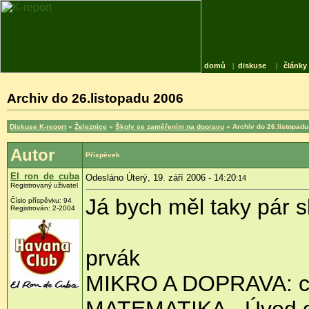
domů
|
diskuse
|
články
Archiv do 26.listopadu 2006
Diskuse K-report
»
Železnice
»
Školy se zaměřením na dopravu
» Archiv do 26.listopad
Autor
Příspěvek
El_ron_de_cuba
Odesláno Úterý, 19. září 2006 - 14:20
:14
Registrovaný uživatel
Já bych měl taky pár s
Číslo příspěvku: 94
Registrován: 2-2004
prvák
MIKRO A DOPRAVA: cv
MATEMATIKA - Úvod do 