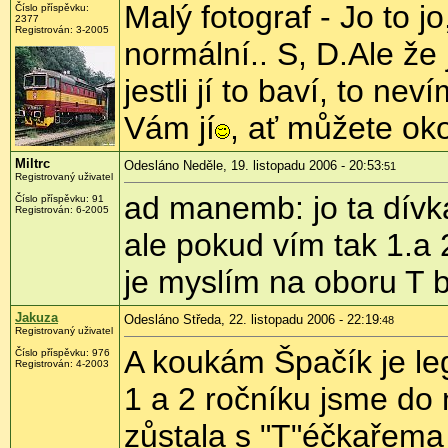
Malý fotograf - Jo to j
Číslo příspěvku:
2377
Registrován: 3-2005
normální.. S, D.Ale že
jestli jí to baví, to ne
Vám jí
, ať můžete ok
Miltrc
Odesláno Neděle, 19. listopadu 2006 - 20:53
:51
Registrovaný uživatel
ad manemb: jo ta dívk
Číslo příspěvku: 91
Registrován: 6-2005
ale pokud vím tak 1.
je myslím na oboru T 
Jakuza
Odesláno Středa, 22. listopadu 2006 - 22:19
:48
Registrovaný uživatel
A koukám Špačík je le
Číslo příspěvku: 976
Registrován: 4-2003
1 a 2 ročníku jsme do 
zůstala s "T"éčkařema