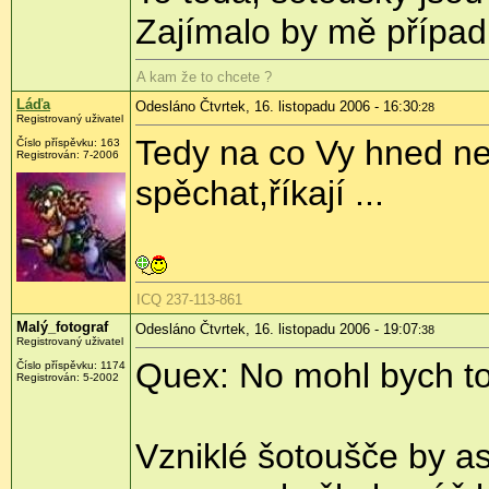
Zajímalo by mě případ
A kam že to chcete ?
Láďa
Odesláno Čtvrtek, 16. listopadu 2006 - 16:30
:28
Registrovaný uživatel
Tedy na co Vy hned ne
Číslo příspěvku: 163
Registrován: 7-2006
spěchat,říkají ...
ICQ 237-113-861
Malý_fotograf
Odesláno Čtvrtek, 16. listopadu 2006 - 19:07
:38
Registrovaný uživatel
Quex: No mohl bych to 
Číslo příspěvku: 1174
Registrován: 5-2002
Vzniklé šotoušče by as