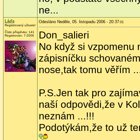
ne...
Láďa
Odesláno Neděle, 05. listopadu 2006 - 20:37
:01
Registrovaný uživatel
Don_salieri
Číslo příspěvku: 141
Registrován: 7-2006
No když si vzpomenu n
zápisníčku schovaném z
nose,tak tomu věřím ..
P.S.Jen tak pro zajíma
naší odpovědi,že v Kolí
neznám ...!!!
Podotýkám,že to už tenk