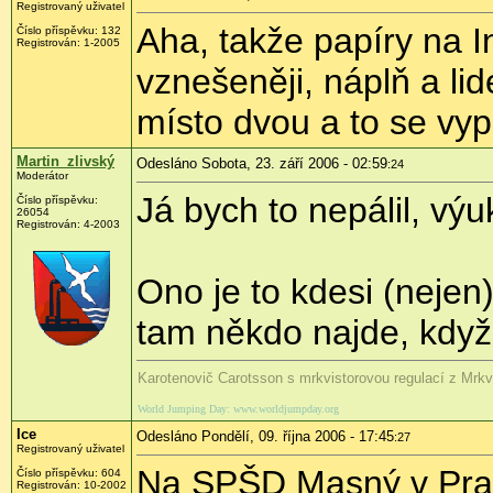
Registrovaný uživatel
Aha, takže papíry na In
Číslo příspěvku: 132
Registrován: 1-2005
vznešeněji, náplň a li
místo dvou a to se vypl
Martin_zlivský
Odesláno Sobota, 23. září 2006 - 02:59
:24
Moderátor
Já bych to nepálil, vý
Číslo příspěvku:
26054
Registrován: 4-2003
Ono je to kdesi (nejen
tam někdo najde, když
Karotenovič Carotsson s mrkvistorovou regulací z Mrk
World Jumping Day: www.worldjumpday.org
Ice
Odesláno Pondělí, 09. října 2006 - 17:45
:27
Registrovaný uživatel
Na SPŠD Masný v Praze
Číslo příspěvku: 604
Registrován: 10-2002