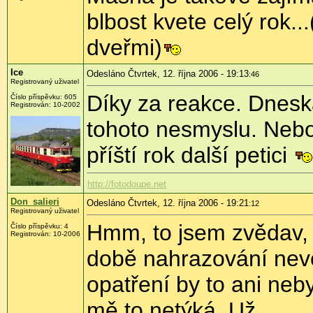
blbost kvete celý rok.
dveřmi)
Ice
Odesláno Čtvrtek, 12. října 2006 - 19:13
:46
Registrovaný uživatel
Díky za reakce. Dneska
Číslo příspěvku: 605
Registrován: 10-2002
tohoto nesmyslu. Nebo
příští rok další petici
http://fotodoupe.net
Don_salieri
Odesláno Čtvrtek, 12. října 2006 - 19:21
:12
Registrovaný uživatel
Hmm, to jsem zvědav, j
Číslo příspěvku: 4
Registrován: 10-2006
době nahrazování nevol
opatření by to ani neb
mě to netýká. Už...