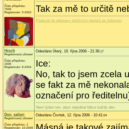
Tak za mě to určitě ne
Číslo příspěvku:
7508
Registrován: 5-2002
Padesát let přepravy silničních návěsů po železnici
Hroch
Odesláno Úterý, 10. října 2006 - 21:36
:17
Registrovaný uživatel
Ice:
Číslo příspěvku:
1936
Registrován: 8-2004
No, tak to jsem zcela 
se fakt za mě nekonala
označení pro ředitelnu
Není týden ten, abys nepotkal blbce každý den.
Don_salieri
Odesláno Čtvrtek, 12. října 2006 - 10:41
:04
Registrovaný uživatel
Másná je takové zajím
Číslo příspěvku: 2
Registrován: 10-2006