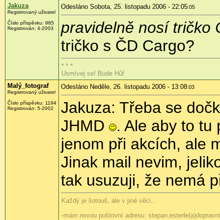
Jakuza
Odesláno Sobota, 25. listopadu 2006 - 22:05
:05
Registrovaný uživatel
pravidelně nosí tričko
Číslo příspěvku: 985
Registrován: 4-2003
tričko s ČD Cargo?
* * *
Usmívej se! Bude Hůř
Malý_fotograf
Odesláno Neděle, 26. listopadu 2006 - 13:08
:03
Registrovaný uživatel
Jakuza: Třeba se doč
Číslo příspěvku: 1194
Registrován: 5-2002
JHMD
. Ale aby to t
jenom při akcích, ale m
Jinak mail nevim, jelik
tak usuzuji, že nemá p
Každý je šotouš, ale v jiné věci...
-mám novou poštovní adresu: stepan.esterle(a)dopravni