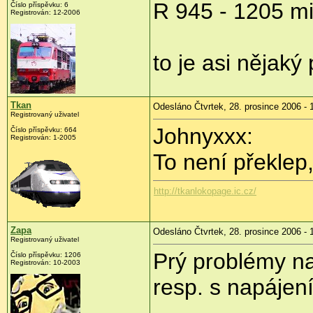
R 945 - 1205 m
Číslo příspěvku: 6
Registrován: 12-2006
to je asi nějaký
Tkan
Odesláno Čtvrtek, 28. prosince 2006 - 
Registrovaný uživatel
Johnyxxx:
Číslo příspěvku: 664
Registrován: 1-2005
To není překlep,
http://tkanlokopage.ic.cz/
Zapa
Odesláno Čtvrtek, 28. prosince 2006 - 
Registrovaný uživatel
Prý problémy n
Číslo příspěvku: 1206
Registrován: 10-2003
resp. s napájení