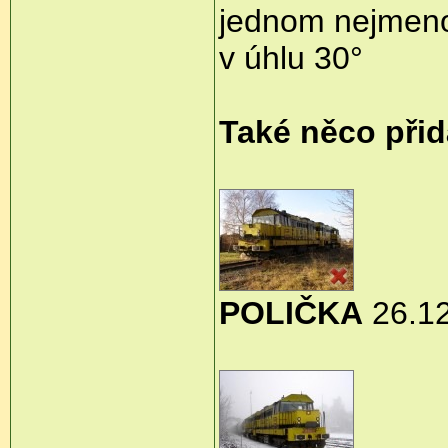
jednom nejmeno
v úhlu 30°
Také něco při
POLIČKA
26.1