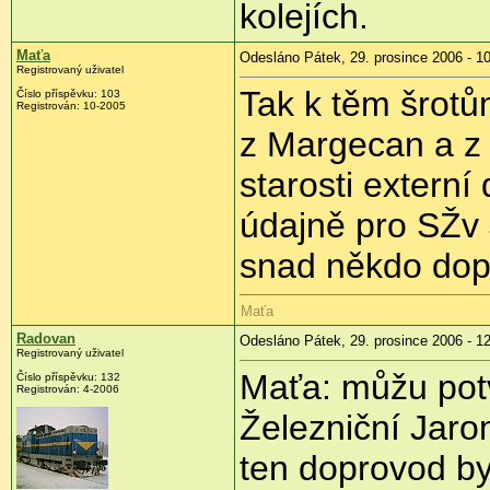
kolejích.
Maťa
Odesláno Pátek, 29. prosince 2006 - 1
Registrovaný uživatel
Tak k těm šrotům
Číslo příspěvku: 103
Registrován: 10-2005
z Margecan a z
starosti extern
údajně pro SŽv J
snad někdo dopl
Maťa
Radovan
Odesláno Pátek, 29. prosince 2006 - 1
Registrovaný uživatel
Maťa: můžu potv
Číslo příspěvku: 132
Registrován: 4-2006
Železniční Jaro
ten doprovod by