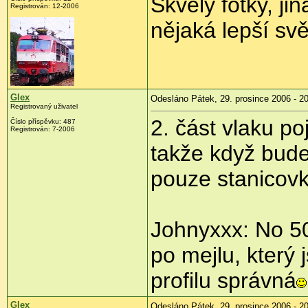
Skvělý fotky, ji
Registrován: 12-2006
nějaká lepší svě
Glex
Odesláno Pátek, 29. prosince 2006 - 20
Registrovaný uživatel
2. část vlaku po
Číslo příspěvku: 487
Registrován: 7-2006
takže když bude
pouze stanicovk
Johnyxxx: No 50
po mejlu, který 
profilu správná
Glex
Odesláno Pátek, 29. prosince 2006 - 2