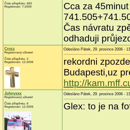
Cca za 45minut 
Číslo příspěvku: 483
Registrován: 7-2006
741.505+741.504
Čas návratu zpě
odhaduji průjez
Crozz
Odesláno Pátek, 29. prosince 2006 - 1
Registrovaný uživatel
rekordni zpozd
Číslo příspěvku: 2
Registrován: 12-2006
Budapesti,uz pr
http://kam.mff.
Johnyxxx
Odesláno Pátek, 29. prosince 2006 - 1
Registrovaný uživatel
Glex: to je na fo
Číslo příspěvku: 9
Registrován: 12-2006