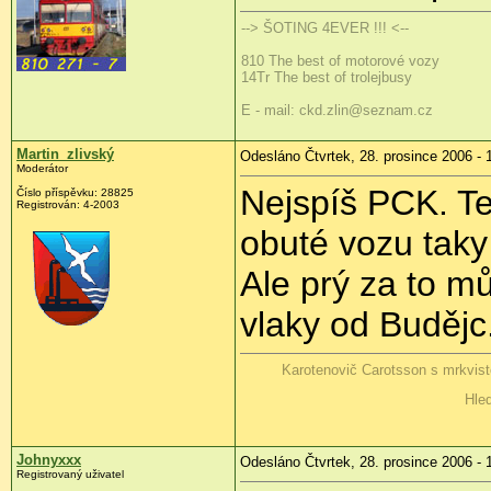
--> ŠOTING 4EVER !!! <--
810 The best of motorové vozy
14Tr The best of trolejbusy
E - mail: ckd.zlin@seznam.cz
Martin_zlivský
Odesláno Čtvrtek, 28. prosince 2006 - 
Moderátor
Nejspíš PCK. Tep
Číslo příspěvku: 28825
Registrován: 4-2003
obuté vozu taky 
Ale prý za to mů
vlaky od Budějc
Karotenovič Carotsson s mrkvis
Hled
Johnyxxx
Odesláno Čtvrtek, 28. prosince 2006 - 
Registrovaný uživatel