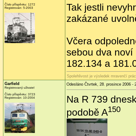
Tak jestli nevyh
Číslo příspěvku: 1272
Registrován: 5-2003
zakázané uvoln
Včera odpoledne
sebou dva noví 
182.134 a 181.
Spolehlivost je výsledek mravenčí prác
Garfield
Odesláno Čtvrtek, 28. prosince 2006 - 
Registrovaný uživatel
Číslo příspěvku: 3723
Na R 739 dnesk
Registrován: 10-2004
150
podobě A