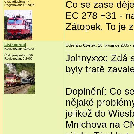
Co se zase děje
Číslo příspěvku: 7
Registrován: 12-2006
EC 278 +31 - na 
Zátopek. To je 
Livingproof
Odesláno Čtvrtek, 28. prosince 2006 - 
Registrovaný uživatel
Johnyxxx: Zdá s
Číslo příspěvku: 396
Registrován: 5-2006
byly tratě zava
Doplnění: Co se
nějaké problém
jelikož do Wie
Mnichova na C