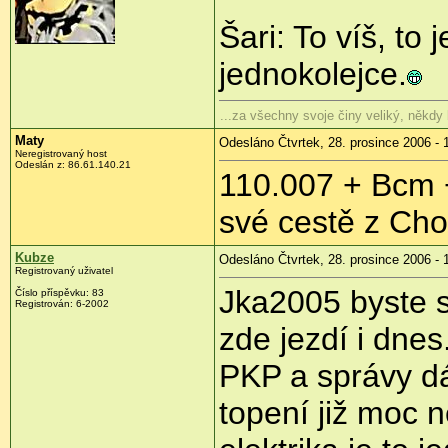
Šari: To víš, to
jednokolejce.
...za všechny svoje činy veliký, někdy
Maty
Odesláno Čtvrtek, 28. prosince 2006 - 
Neregistrovaný host
Odeslán z: 86.61.140.21
110.007 + Bcm +
své cestě z Cho
Kubze
Odesláno Čtvrtek, 28. prosince 2006 - 
Registrovaný uživatel
Jka2005 byste s
Číslo příspěvku: 83
Registrován: 6-2002
zde jezdí i dne
PKP a správy dá
topení již moc 