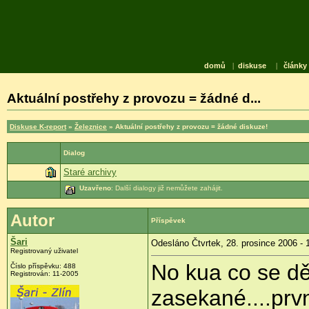
domů
|
diskuse
|
články
Aktuální postřehy z provozu = žádné d...
Diskuse K-report
»
Železnice
» Aktuální postřehy z provozu = žádné diskuze!
Dialog
Staré archivy
Uzavřeno
: Další dialogy již nemůžete zahájit.
Autor
Příspěvek
Šari
Odesláno Čtvrtek, 28. prosince 2006 - 
Registrovaný uživatel
No kua co se dě
Číslo příspěvku: 488
Registrován: 11-2005
zasekané....prv