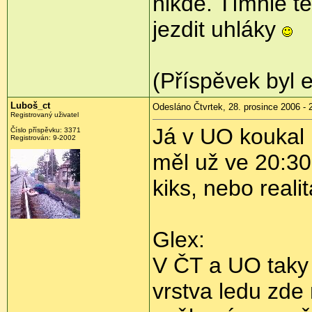
nikde. Tímhle 
jezdit uhláky
(Příspěvek byl e
Luboš_ct
Odesláno Čtvrtek, 28. prosince 2006 - 
Registrovaný uživatel
Já v UO koukal 
Číslo příspěvku: 3371
Registrován: 9-2002
měl už ve 20:30
kiks, nebo reali
Glex:
V ČT a UO taky f
vrstva ledu zde 