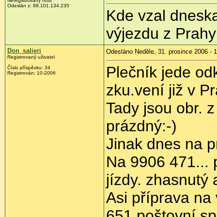
Neregistrovaný host
Odeslán z: 88.101.134.235
Kde vzal dneska
výjezdu z Prahy
Don_salieri
Odesláno Neděle, 31. prosince 2006 - 
Registrovaný uživatel
Plečník jede od
Číslo příspěvku: 34
Registrován: 10-2006
zku.vení již v Pr
Tady jsou obr. z 
prázdný:-)
Jinak dnes na 
Na 9906 471... 
jízdy. zhasnutý
Asi příprava na 
651 poštovní sp