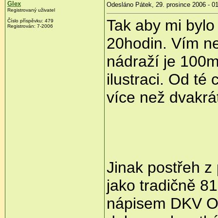
Glex
Odesláno Pátek, 29. prosince 2006 - 0
Registrovaný uživatel
Tak aby mi bylo
Číslo příspěvku: 479
Registrován: 7-2006
20hodin. Vím nen
nádraží je 100
ilustraci. Od té
více než dvakrát
Jinak postřeh z
jako tradičně 81
nápisem DKV Os