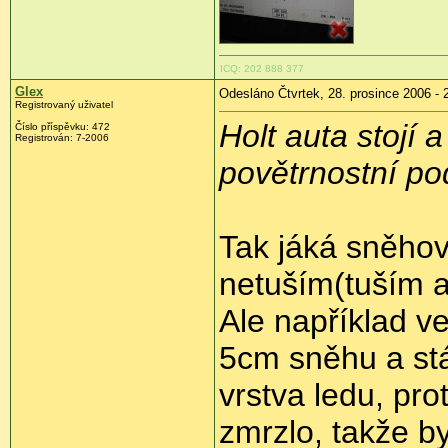
ICQ: 202 888 377
Glex
Odesláno Čtvrtek, 28. prosince 2006 - 
Registrovaný uživatel
Holt auta stojí 
Číslo příspěvku: 472
Registrován: 7-2006
povětrnostní p
Tak jáká sněhov
netuším(tuším a
Ale například ve 
5cm sněhu a stá
vrstva ledu, pro
zmrzlo, takže by