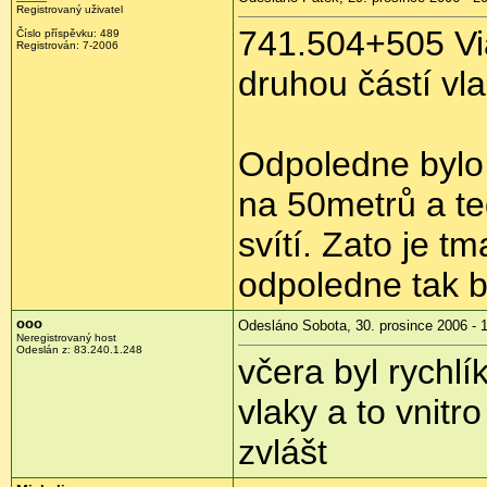
Registrovaný uživatel
741.504+505 Vi
Číslo příspěvku: 489
Registrován: 7-2006
druhou částí vla
Odpoledne bylo 
na 50metrů a te
svítí. Zato je tm
odpoledne tak by
ooo
Odesláno Sobota, 30. prosince 2006 - 
Neregistrovaný host
Odeslán z: 83.240.1.248
včera byl rychlí
vlaky a to vnitr
zvlášt