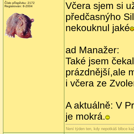
Včera sjem si u
Číslo příspěvku: 2172
Registrován: 8-2004
předčasnýho Silv
nekouknul jaké
ad Manažer:
Také jsem čekal
prázdnější,ale m
i včera ze Zvol
A aktuálně: V P
je mokrá.
Není týden ten, kdy nepotkáš blbce ka