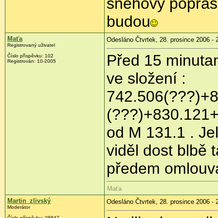
sněhový popraše
budou
Maťa
Odesláno Čtvrtek, 28. prosince 2006 - 
Registrovaný uživatel
Před 15 minutam
Číslo příspěvku: 102
Registrován: 10-2005
ve složení :
742.506(???)+
(???)+830.121+
od M 131.1 . Jel
viděl dost blbě
předem omlou
Maťa
Martin_zlivský
Odesláno Čtvrtek, 28. prosince 2006 - 
Moderátor
Číslo příspěvku: 28847