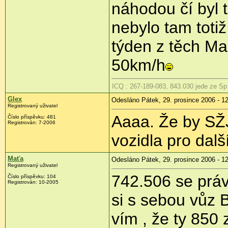
náhodou čí byl 
nebylo tam toti
týden z těch Ma
50km/h
ICQ : 267-189-083, 843.030 jede ze S
Glex
Odesláno Pátek, 29. prosince 2006 - 1
Registrovaný uživatel
Aaaa. Že by SŽJ 
Číslo příspěvku: 481
Registrován: 7-2006
vozidla pro dalš
Maťa
Odesláno Pátek, 29. prosince 2006 - 1
Registrovaný uživatel
742.506 se práv
Číslo příspěvku: 104
Registrován: 10-2005
si s sebou vůz 
vím , že ty 850 