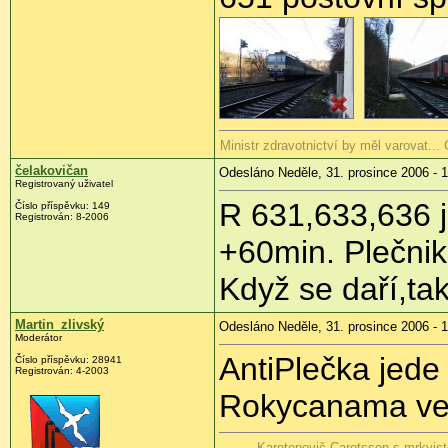
Ministr zdravotnictví by měl varovat..
čelakovičan
Odesláno Neděle, 31. prosince 2006 - 
Registrovaný uživatel
R 631,633,636 j
Číslo příspěvku: 149
Registrován: 8-2006
+60min. Plečnik
Když se daří,tak
Martin_zlivský
Odesláno Neděle, 31. prosince 2006 - 1
Moderátor
AntiPlečka jede 
Číslo příspěvku: 28941
Registrován: 4-2003
Rokycanama ved
Karotenovič Carotsson s mrkvis