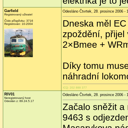
elektrika je to 
Garfield
Odesláno Čtvrtek, 28. prosince 2006 - 
Registrovaný uživatel
Dneska měl EC 
Číslo příspěvku: 3716
Registrován: 10-2004
zpoždění, přije
2×Bmee + WRm
Díky tomu musel
náhradní lokomo
ICQ: 202 888 377
RIV01
Odesláno Čtvrtek, 28. prosince 2006 - 
Neregistrovaný host
Odeslán z: 89.24.5.17
Začalo sněžit a
9463 s odjezdem