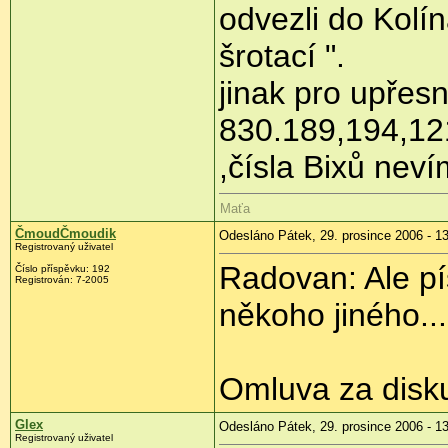
odvezli do Kolí
šrotací ".
jinak pro upřes
830.189,194,12
,čísla Bixů neví
Maťa
ČmoudČmoudik
Odesláno Pátek, 29. prosince 2006 - 1
Registrovaný uživatel
Radovan: Ale píš
Číslo příspěvku: 192
Registrován: 7-2005
někoho jiného....
Omluva za disk
Glex
Odesláno Pátek, 29. prosince 2006 - 1
Registrovaný uživatel