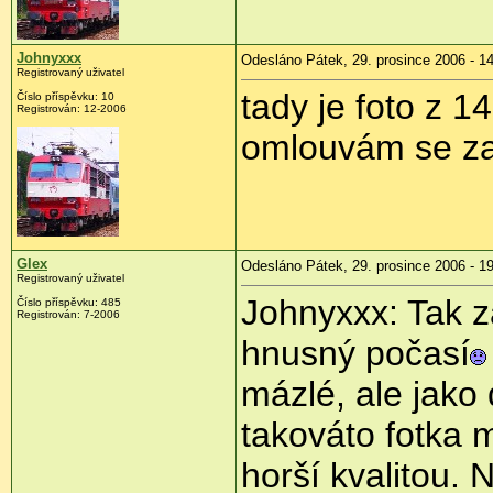
Johnyxxx
Odesláno Pátek, 29. prosince 2006 - 1
Registrovaný uživatel
tady je foto z 1
Číslo příspěvku: 10
Registrován: 12-2006
omlouvám se za
Glex
Odesláno Pátek, 29. prosince 2006 - 1
Registrovaný uživatel
Johnyxxx: Tak za
Číslo příspěvku: 485
Registrován: 7-2006
hnusný počasí
mázlé, ale jako
takováto fotka 
horší kvalitou.