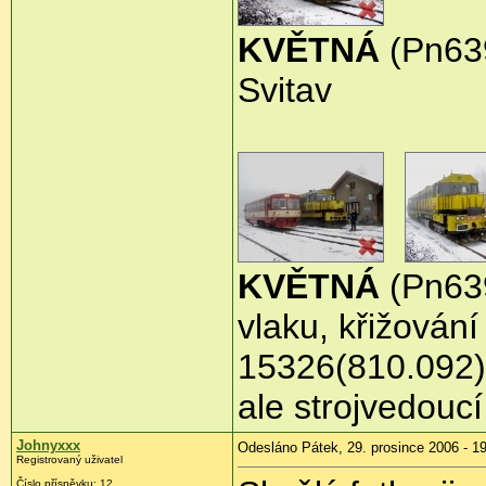
KVĚTNÁ
(Pn639
Svitav
KVĚTNÁ
(Pn639
vlaku, křižován
15326(810.092).
ale strojvedouc
Johnyxxx
Odesláno Pátek, 29. prosince 2006 - 1
Registrovaný uživatel
Číslo příspěvku: 12