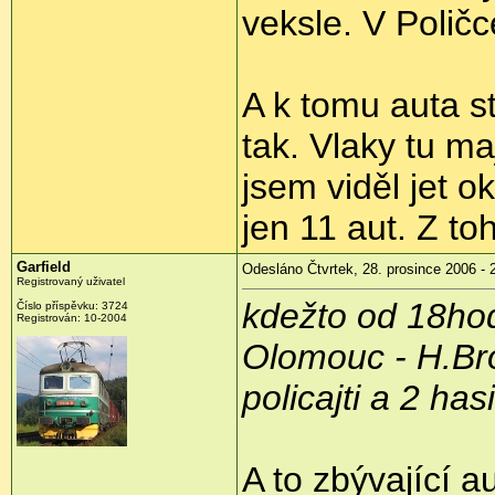
veksle. V Poličc
A k tomu auta s
tak. Vlaky tu m
jsem viděl jet o
jen 11 aut. Z toh
Garfield
Odesláno Čtvrtek, 28. prosince 2006 - 
Registrovaný uživatel
kdežto od 18hodi
Číslo příspěvku: 3724
Registrován: 10-2004
Olomouc - H.Brod
policajti a 2 hasi
A to zbývající a