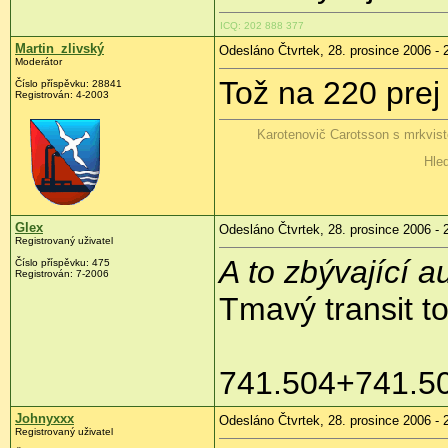
ICQ: 202 888 377
Martin_zlivský
Odesláno Čtvrtek, 28. prosince 2006 - 
Moderátor
Tož na 220 prej 
Číslo příspěvku: 28841
Registrován: 4-2003
Karotenovič Carotsson s mrkvis
Hled
Glex
Odesláno Čtvrtek, 28. prosince 2006 - 
Registrovaný uživatel
A to zbývající a
Číslo příspěvku: 475
Registrován: 7-2006
Tmavý transit t
741.504+741.505
Johnyxxx
Odesláno Čtvrtek, 28. prosince 2006 - 
Registrovaný uživatel