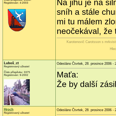
Na jihu je na si
Registrován: 4-2003
sníh a stále ch
mi tu málem zlo
neočekával, že 
Karotenovič Carotsson s mrkvis
Hled
Luboš_ct
Odesláno Čtvrtek, 28. prosince 2006 - 
Registrovaný uživatel
Maťa:
Číslo příspěvku: 3375
Registrován: 9-2002
Že by další zás
Hroch
Odesláno Čtvrtek, 28. prosince 2006 - 
Registrovaný uživatel