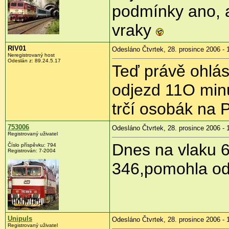
podmínky ano, a
vraky
RIV01
Odesláno Čtvrtek, 28. prosince 2006 - 
Neregistrovaný host
Odeslán z: 89.24.5.17
Teď právě ohlási
odjezd 11O minu
trčí osobák na 
753006
Odesláno Čtvrtek, 28. prosince 2006 - 
Registrovaný uživatel
Dnes na vlaku 6
Číslo příspěvku: 794
Registrován: 7-2004
346,pomohla od
Unipuls
Odesláno Čtvrtek, 28. prosince 2006 - 
Registrovaný uživatel