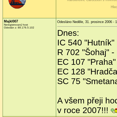
Hled
Majkl007
Odesláno Neděle, 31. prosince 2006 - 1
Neregistrovaný host
Odeslán z: 89.176.5.102
Dnes:
IC 540 "Hutník"
R 702 "Šohaj" -
EC 107 "Praha"
EC 128 "Hradča
SC 75 "Smetana
A všem přeji hod
v roce 2007!!!