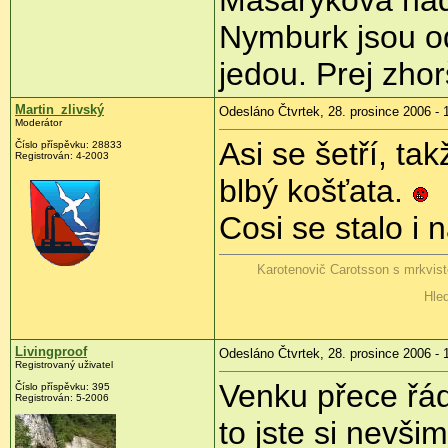
Masarykova nádr
Nymburk jsou odř
jedou. Prej zho
Martin_zlivský
Odesláno Čtvrtek, 28. prosince 2006 - 
Moderátor
Asi se šetří, ta
Číslo příspěvku: 28833
Registrován: 4-2003
blbý košťata.
Cosi se stalo i 
Karotenovič Carotsson s mrkvis
Hled
Livingproof
Odesláno Čtvrtek, 28. prosince 2006 - 
Registrovaný uživatel
Venku přece řád
Číslo příspěvku: 395
Registrován: 5-2006
to jste si nevši