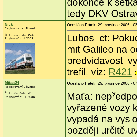
dokonce k setk
tedy DKV Ostra
Nick
Odesláno Pátek, 29. prosince 2006 - 0
Registrovaný uživatel
Lubos_ct: Pokud
Číslo příspěvku: 244
Registrován: 4-2003
mit Galileo na 
predvidavosti v
trefil, viz:
R421
Mitas24
Odesláno Pátek, 29. prosince 2006 - 0
Registrovaný uživatel
Maťa: nepředpo
Číslo příspěvku: 41
Registrován: 11-2006
vyřazené vozy k
vypadá na vyslo
později určitě 