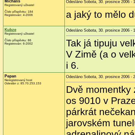
Michalis
Odesláno Sobota, 30. prosince 2006 - 
Registrovaný uživatel
a jaký to mělo 
Číslo příspěvku: 184
Registrován: 4-2006
Kubze
Odesláno Sobota, 30. prosince 2006 - 
Registrovaný uživatel
Tak já tipuju v
Číslo příspěvku: 86
Registrován: 6-2002
V Zimě (a o velk
i 6.
Pepan
Odesláno Sobota, 30. prosince 2006 - 
Neregistrovaný host
Odeslán z: 85.70.253.153
Dvě momentky z
os 9010 v Praz
párkrát nečekaně
jarovském tunel
adrenalinový ná