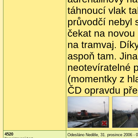
táhnoucí vlak ta
průvodčí nebyl 
čekat na novou 
na tramvaj. Dík
aspoň tam. Jina
neotevíratelné 
(momentky z hla
ČD opravdu pře
4520
Odesláno Neděle, 31. prosince 2006 - 