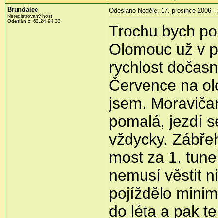
Brundalee
Odesláno Neděle, 17. prosince 2006 - 
Neregistrovaný host
Odeslán z: 62.24.94.23
Trochu bych po
Olomouc už v p
rychlost dočasn
Července na ol
jsem. Moraviča
pomalá, jezdí s
vždycky. Zábřeh
most za 1. tune
nemusí věstit n
pojíždělo minim
do léta a pak t