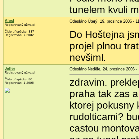
tunelem kvuli m
Alesl
Odesláno Úterý, 19. prosince 2006 - 1
Registrovaný uživatel
Do Hoštejna jsm
Číslo příspěvku: 337
Registrován: 7-2002
projel plnou tr
nevšiml.
Jeffer
Odesláno Neděle, 24. prosince 2006 - 
Registrovaný uživatel
zdravim. prekle
Číslo příspěvku: 80
Registrován: 1-2005
praha tak zas a
ktorej pokusny 
rudolticami? bu
castou montova