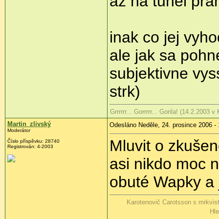
az na tunel pr
inak co jej vyh
ale jak sa pohne
subjektivne vys
strk)
Grrrrrr... Gorrrrr... Gorila! (14.2.2003
Martin_zlivský
Odesláno Neděle, 24. prosince 2006 - 
Moderátor
Mluvit o zkušen
Číslo příspěvku: 28740
Registrován: 4-2003
asi nikdo moc n
obuté Wapky a 
Karotenovič Carotsson s mrkvis
Hle