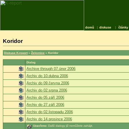
domů
|
diskuse
|
články
Koridor
Diskuse K-report
»
Železnice
» Koridor
Dialog
Archive through 07.únor 2006
Archiv do 10.dubna 2006
Archiv do 09.června 2006
Archiv do 02.srpna 2006
Archiv do 05.září 2006
Archiv do 27.září 2006
Archiv do 02.listopadu 2006
Archiv do 14.prosince 2006
Uzavřeno
: Další dialogy již nemůžete zahájit.