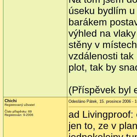
úseku bydlím u 
barákem postavi
výhled na vlak
stěny v místech
vzdálenosti tak
plot, tak by sn
(Příspěvek byl 
Chichi
Odesláno Pátek, 15. prosince 2006 - 1
Registrovaný uživatel
ad Livingproof
Číslo příspěvku: 69
Registrován: 9-2006
jen to, ze v pla