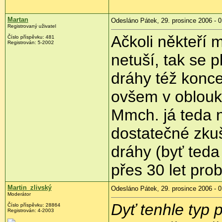
Martan
Odesláno Pátek, 29. prosince 2006 - 0
Registrovaný uživatel
Ačkoli někteří m
Číslo příspěvku: 481
Registrován: 5-2002
netuší, tak se 
dráhy též konce
ovšem v oblouku
Mmch. já teda 
dostatečné zkuš
dráhy (byť teda
přes 30 let pro
Martin_zlivský
Odesláno Pátek, 29. prosince 2006 - 0
Moderátor
Dyť tenhle typ p
Číslo příspěvku: 28864
Registrován: 4-2003