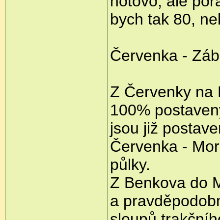
hotovo, ale poř
bych tak 80, n
Červenka - Záb
Z Červenky na M
100% postaveny
jsou již postav
Červenka - Mora
půlky.
Z Benkova do M
a pravděpodobn
sloupů trakčníh