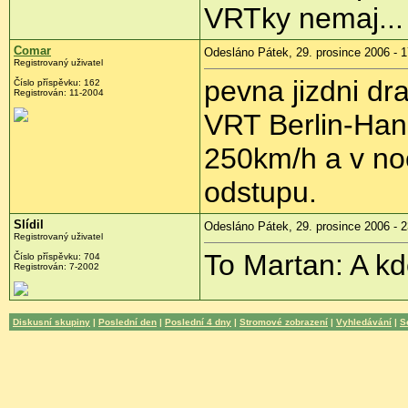
VRTky nemaj...
Comar
Odesláno Pátek, 29. prosince 2006 - 1
Registrovaný uživatel
pevna jizdni d
Číslo příspěvku: 162
Registrován: 11-2004
VRT Berlin-Han
250km/h a v noc
odstupu.
Slídil
Odesláno Pátek, 29. prosince 2006 - 2
Registrovaný uživatel
To Martan: A kd
Číslo příspěvku: 704
Registrován: 7-2002
Diskusní skupiny
|
Poslední den
|
Poslední 4 dny
|
Stromové zobrazení
|
Vyhledávání
|
S