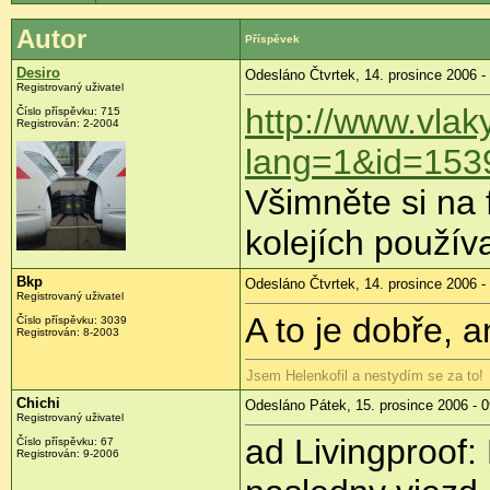
Autor
Příspěvek
Desiro
Odesláno Čtvrtek, 14. prosince 2006 -
Registrovaný uživatel
http://www.vlak
Číslo příspěvku: 715
Registrován: 2-2004
lang=1&id=153
Všimněte si na f
kolejích používa
Bkp
Odesláno Čtvrtek, 14. prosince 2006 -
Registrovaný uživatel
A to je dobře, 
Číslo příspěvku: 3039
Registrován: 8-2003
Jsem Helenkofil a nestydím se za to!
Chichi
Odesláno Pátek, 15. prosince 2006 - 0
Registrovaný uživatel
ad Livingproof
Číslo příspěvku: 67
Registrován: 9-2006