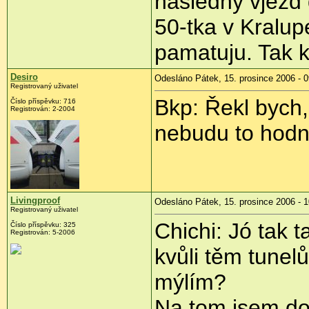
nasledny vjezd
50-tka v Kralup
pamatuju. Tak 
Desiro
Odesláno Pátek, 15. prosince 2006 - 0
Registrovaný uživatel
Bkp: Řekl bych,
Číslo příspěvku: 716
Registrován: 2-2004
nebudu to hodnot
Livingproof
Odesláno Pátek, 15. prosince 2006 - 1
Registrovaný uživatel
Chichi: Jó tak 
Číslo příspěvku: 325
Registrován: 5-2006
kvůli těm tune
mýlím?
Na tom jsem doc