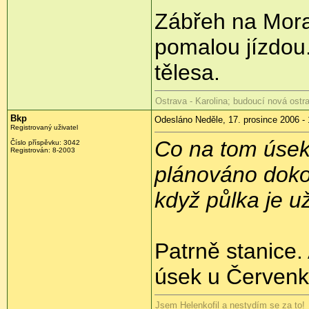
Zábřeh na Morav
pomalou jízdou
tělesa.
Ostrava - Karolina; budoucí nová ostra
Bkp
Odesláno Neděle, 17. prosince 2006 - 
Registrovaný uživatel
Co na tom úseku
Číslo příspěvku: 3042
Registrován: 8-2003
plánováno doko
když půlka je u
Patrně stanice.
úsek u Červenk
Jsem Helenkofil a nestydím se za to!