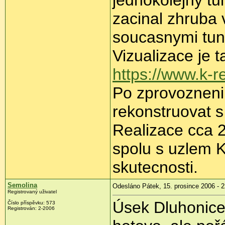
jednokolejny tu
zacinal zhruba 
soucasnymi tun
Vizualizace je t
https://www.k-r
Po zprovozneni
rekonstruovat s 
Realizace cca 2
spolu s uzlem K
skutecnosti.
Semolina
Odesláno Pátek, 15. prosince 2006 - 2
Registrovaný uživatel
Úsek Dluhonice
Číslo příspěvku: 573
Registrován: 2-2006