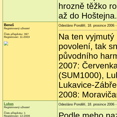
hrozně těžko ro
až do Hoštejna.
Beneš
Odesláno Pondělí, 18. prosince 2006 -
Registrovaný uživatel
Na ten vyjmutý
Číslo příspěvku: 397
Registrován: 11-2003
povolení, tak s
původního har
2007: Červenka
(SUM1000), Luka
Lukavice-Zábř
2008: Moraviča
Lukas
Odesláno Pondělí, 18. prosince 2006 -
Registrovaný uživatel
Podle meho naz
Číslo příspěvku: 1
Registrován: 12-2006