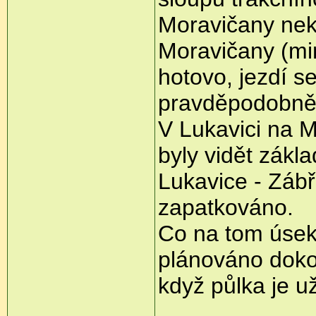
Moravičany nek
Moravičany (mi
hotovo, jezdí s
pravděpodobně 
V Lukavici na M
byly vidět zákl
Lukavice - Zábř
zapatkováno.
Co na tom úseku
plánováno doko
když půlka je u