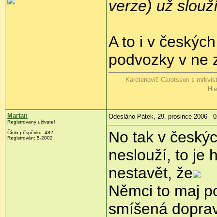
verze) už slouž
A to i v českýc
podvozky v ne z
Karotenovič Carotsson s mrkvis
Hle
Martan
Odesláno Pátek, 29. prosince 2006 - 0
Registrovaný uživatel
No tak v českýc
Číslo příspěvku: 482
Registrován: 5-2002
neslouží, to j
nestavět, že
Němci to maj po
smíšená doprav