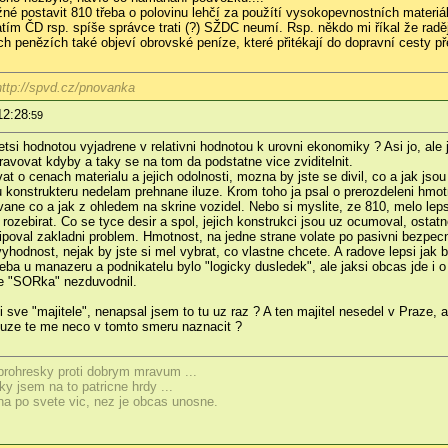
né postavit 810 třeba o polovinu lehčí za použítí vysokopevnostních materiálů
atím ČD rsp. spíše správce trati (?) SŽDC neumí. Rsp. někdo mi říkal že raději 
ěch penězích také objeví obrovské peníze, které přitékají do dopravní cesty p
ttp://spvd.cz/pnovanka
12:28
:59
etsi hodnotou vyjadrene v relativni hodnotou k urovni ekonomiky ? Asi jo, ale 
avovat kdyby a taky se na tom da podstatne vice zviditelnit.
t o cenach materialu a jejich odolnosti, mozna by jste se divil, co a jak jsou
 konstrukteru nedelam prehnane iluze. Krom toho ja psal o prerozdeleni hmotno
ane co a jak z ohledem na skrine vozidel. Nebo si myslite, ze 810, melo lepsi
 rozebirat. Co se tyce desir a spol, jejich konstrukci jsou uz ocumoval, osta
poval zakladni problem. Hmotnost, na jedne strane volate po pasivni bezpec
hodnost, nejak by jste si mel vybrat, co vlastne chcete. A radove lepsi jak 
treba u manazeru a podnikatelu bylo "logicky dusledek", ale jaksi obcas jde i
 je "SORka" nezduvodnil.
 sve "majitele", nenapsal jsem to tu uz raz ? A ten majitel nesedel v Praze,
Muze te me neco v tomto smeru naznacit ?
 prohresky proti dobrym mravum ...
y jsem na to patricne hrdy ...
eha po svete vic, nez je obcas unosne.