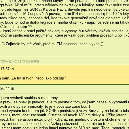
i všimněte, že je použito mnoho kdyby.....Ale pořád jsme u toho problému, že
távka. Ač si můžu hrát s náklady na okresky a lokálky, tento fakt nelze zcel
 o třídu lepší než SOR či Karosa. Páč z důvodu jejich o něco delší fyzické ž
utobusové a IAD dopravě. A pravda, to mi 814 moc nenabízí (před 10-15 lety
ím tady nikdo nebyl schopen říci, kde takové generačně nové vozidlo vezmu 
lky, bude to hodně drahá legrace s mnoha otazníky - např. rozjede se mi tak
okálku cestujícím ??
ěk který denně v práci počítá náklady a výnosy. A u většiny lokálek boh
dpůrné společenské argumenty, které je však opět problém prosadit u politiků
 )) Zajímalo by mě však, proč mi TM najednou začal vykat:-))
ttp://spvd.cz/pnovanka
 17:57
:59
 sám. Že by si tvořil něco jako odstup?
 20:44
:45
u jsem vyslovil souhlas s me strany.
t pravi, ze opak je pravdou a je to presne o tom, co jsem napsal o vytvareni n
vali a ne by se hromadily, to je v podstate zase bod 1.
eba pod vyssim konfortem jak SORKa predstavuji vozy Bmz a ty na lokalku ta
atku, mohu dost zachranit. Ostatne pri mych 188 cm delky a 125kg jatecni h
ojezd, tam se aspon muzu projit, kdyz uz nic jineho, o prostoru okolo me nem
si byt moderni a nizkopodlazni. Nizkopodlaznost chapu, ale co to znamena "
 smeru mam obavy ze jedna hnaci naprava na 810 nic moc. Teda, motorak jsem