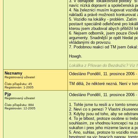
3. V obhajobě "lokálkovské politiky" s
navíc nízká dopravní a společenská pop
4. Na železnici musím kupovat vozidla
nákladů a právě možnosti konkurovat a
5. Vozidlo na lokálky - problém. Zat
postavit speciálně odlehčené pro loká
kterou jsem zbudoval abych přiblížil l
6. Nejsem odborník, jsem pouze člov
argumenty. Snadnější je opět hledat po
vkládanými do provozu.
7. Podobnou reakci od TM jsem čekal:-
Howgh.
Lokálka z Pňovan do Bezdružic? Viz h
Neznamy
Odesláno Pondělí, 11. prosince 2006 -
Registrovaný uživatel
TM dělá, že některé nezná. Není v tom
Číslo příspěvku: 45
Registrován: 1-2005
Pjp
Odesláno Pondělí, 11. prosince 2006 -
Registrovaný uživatel
1. Tohle jsme tu resili a v tomto smer
Číslo příspěvku: 884
Registrován: 12-2005
2. Nevi co s penezi ? Vlastni zkusenos
3. Kdyby jsou od toho, aby se odstrano
4. To je blbost, protoze osobne si tr
souhlasim, ze vhodnou koncepci na zac
sukafon i pres jeho mizerne lavice a p
5. Ano, suhlas, protoze to vozidlo mu
hmotnost na vic hnacich naprav, tomto