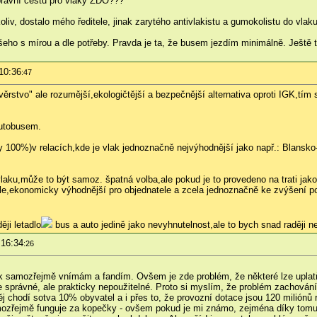
pravní cestu pro vlaky ZDO???
liv, dostalo mého ředitele, jinak zarytého antivlakistu a gumokolistu do vlaku
všeho s mírou a dle potřeby. Pravda je ta, že busem jezdím minimálně. Ještě 
10:36
:47
rstvo" ale rozumější,ekologičtější a bezpečnější alternativa oproti IGK,tím 
autobusem.
dy 100%)v relacích,kde je vlak jednoznačně nejvýhodnější jako např.: Blans
aku,může to být samoz. špatná volba,ale pokud je to provedeno na trati jako
ekonomicky výhodnější pro objednatele a zcela jednoznačně ke zvýšení počtu 
ji letadlo
bus a auto jedině jako nevyhnutelnost,ale to bych snad raději ne
 16:34
:26
lek samozřejmě vnímám a fandím. Ovšem je zde problém, že některé lze uplat
ce správné, ale prakticky nepoužitelné. Proto si myslím, že problém zachov
ěj chodí sotva 10% obyvatel a i přes to, že provozní dotace jsou 120 miliónů 
samozřejmě funguje za kopečky - ovšem pokud je mi známo, zejména díky tomu