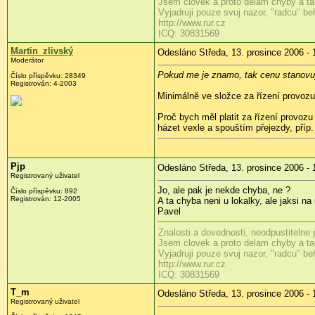
Jsem clovek a proto delam chyby a tak
Vyjadruji pouze svuj nazor, "radcu" b
http://www.rur.cz
ICQ: 30831569
Martin_zlivský
Odesláno Středa, 13. prosince 2006 - 
Moderátor
Pokud me je znamo, tak cenu stanovuje
Číslo příspěvku: 28349
Registrován: 4-2003
Minimálně ve složce za řízení provozu 
Proč bych měl platit za řízení provoz
házet vexle a spouštím přejezdy, příp
Pjp
Odesláno Středa, 13. prosince 2006 - 
Registrovaný uživatel
Jo, ale pak je nekde chyba, ne ?
Číslo příspěvku: 892
Registrován: 12-2005
A ta chyba neni u lokalky, ale jaksi na 
Pavel
Znalosti a dovednosti, neodpustitelne
Jsem clovek a proto delam chyby a tak
Vyjadruji pouze svuj nazor, "radcu" b
http://www.rur.cz
ICQ: 30831569
T_m
Odesláno Středa, 13. prosince 2006 - 
Registrovaný uživatel