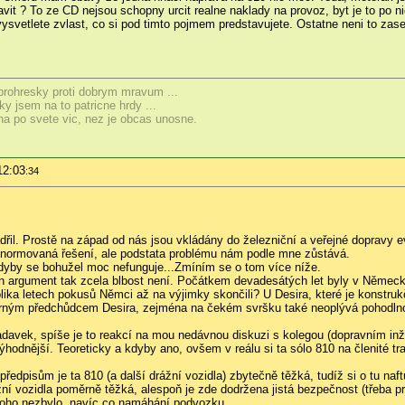
tavit ? To ze CD nejsou schopny urcit realne naklady na provoz, byt je to po
vysvetlete zvlast, co si pod timto pojmem predstavujete. Ostatne neni to zase 
 prohresky proti dobrym mravum ...
y jsem na to patricne hrdy ...
eha po svete vic, nez je obcas unosne.
12:03
:34
ádřil. Prostě na západ od nás jsou vkládány do železniční a veřejné dopravy e
 normovaná řešení, ale podstata problému nám podle mne zůstává.
kdyby se bohužel moc nefunguje...Zmíním se o tom více níže.
en argument tak zcela blbost není. Počátkem devadesátých let byly v Německ
lika letech pokusů Němci až na výjimky skončili? U Desira, které je konstruk
orným předchůdcem Desira, zejména na čekém svršku také neoplývá pohodlnost
žadavek, spíše je to reakcí na mou nedávnou diskuzi s kolegou (dopravním inž
hodnější. Teoreticky a kdyby ano, ovšem v reálu si ta sólo 810 na členité tra
ředpisům je ta 810 (a další drážní vozidla) zbytečně těžká, tudíž si o tu naft
žní vozidla poměrně těžká, alespoň je zde dodržena jistá bezpečnost (třeba p
noho nezbylo, navíc co namáhání podvozku....