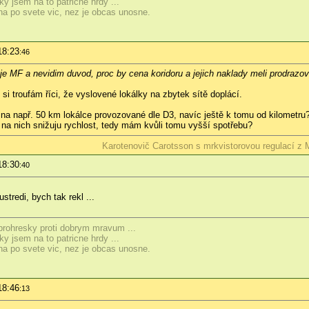
y jsem na to patricne hrdy ...
eha po svete vic, nez je obcas unosne.
18:23
:46
 MF a nevidim duvod, proc by cena koridoru a jejich naklady meli prodrazova
si troufám říci, že vyslovené lokálky na zbytek sítě doplácí.
u na např. 50 km lokálce provozované dle D3, navíc ještě k tomu od kilometru
. na nich snižuju rychlost, tedy mám kvůli tomu vyšší spotřebu?
Karotenovič Carotsson s mrkvistorovou regulací z
18:30
:40
ustredi, bych tak rekl ...
 prohresky proti dobrym mravum ...
y jsem na to patricne hrdy ...
eha po svete vic, nez je obcas unosne.
18:46
:13