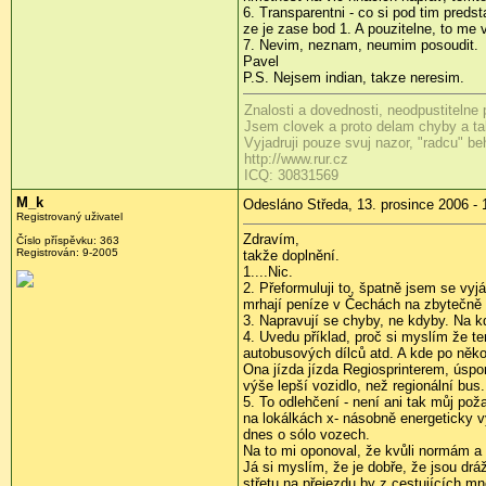
6. Transparentni - co si pod tim preds
ze je zase bod 1. A pouzitelne, to me 
7. Nevim, neznam, neumim posoudit.
Pavel
P.S. Nejsem indian, takze neresim.
Znalosti a dovednosti, neodpustitelne
Jsem clovek a proto delam chyby a tak
Vyjadruji pouze svuj nazor, "radcu" b
http://www.rur.cz
ICQ: 30831569
M_k
Odesláno Středa, 13. prosince 2006 - 
Registrovaný uživatel
Zdravím,
Číslo příspěvku: 363
Registrován: 9-2005
takže doplnění.
1....Nic.
2. Přeformuluji to, špatně jsem se vyj
mrhají peníze v Čechách na zbytečně
3. Napravují se chyby, ne kdyby. Na 
4. Uvedu příklad, proč si myslím že t
autobusových dílců atd. A kde po něko
Ona jízda jízda Regiosprinterem, úsp
výše lepší vozidlo, než regionální bus.
5. To odlehčení - není ani tak můj po
na lokálkách x- násobně energeticky vý
dnes o sólo vozech.
Na to mi oponoval, že kvůli normám a p
Já si myslím, že je dobře, že jsou drá
střetu na přejezdu by z cestujících m