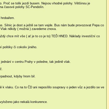
vo. Proč se tolik jezdí busem. Nejsou vhodné polohy. Většinou je
t na časové polohy SC-Pendolín.
h hrobařem.
us. Silnic je dost a ještě se tam vejde. Bus nám bude provozovat Pepa co
ej. Vlak někdy ( možná ) zavedeme znova.
ždý chce mít vše ( ať je to co je to) TEĎ HNED. Náklady investiční co
 politiky či cokoliv jiného.
jednání v centru Prahy v poledne, tak jedině vlak.
č.
vypadnout, kdyby hrom bil.
 k vlaku. Co na to ČD ani neposílilo soupravy o jeden vůz a jezdilo se ve
 vyloženo jako nekalá konkurence.