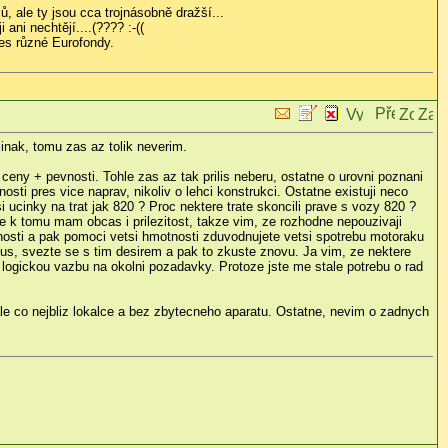
, ale ty jsou cca trojnásobně dražší...
ani nechtějí....(???? :-((
řes různé Eurofondy.
jinak, tomu zas az tolik neverim.
 ceny + pevnosti. Tohle zas az tak prilis neberu, ostatne o urovni poznani
sti pres vice naprav, nikoliv o lehci konstrukci. Ostatne existuji neco
 ucinky na trat jak 820 ? Proc nektere trate skoncili prave s vozy 820 ?
tne k tomu mam obcas i prilezitost, takze vim, ze rozhodne nepouzivaji
nosti a pak pomoci vetsi hmotnosti zduvodnujete vetsi spotrebu motoraku
bus, svezte se s tim desirem a pak to zkuste znovu. Ja vim, ze nektere
 o logickou vazbu na okolni pozadavky. Protoze jste me stale potrebu o rad
 ale co nejbliz lokalce a bez zbytecneho aparatu. Ostatne, nevim o zadnych