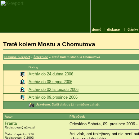
domů
|
diskuse
|
články
Tratě kolem Mostu a Chomutova
Diskuse K-report
»
Železnice
» Tratě kolem Mostu a Chomutova
Dialog
Archiv do 24.dubna 2006
Archiv do 08.srpna 2006
Archiv do 02.listopadu 2006
Archiv do 09.prosince 2006
Uzavřeno
: Další dialogy již nemůžete zahájit.
Autor
Příspěvek
Franta
Odesláno Sobota, 09. prosince 2006 -
Registrovaný uživatel
Ani vlak, ani trolejbusy ani nic není 
Číslo příspěvku: 276
Registrován: 9-2003
a kam se doba hýbá.