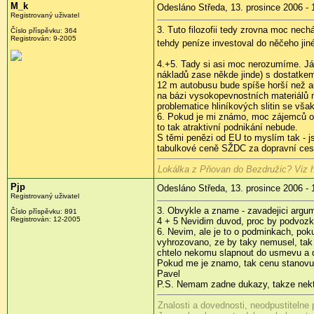
M_k
Odesláno Středa, 13. prosince 2006 - 
Registrovaný uživatel
3. Tuto filozofii tedy zrovna moc nech
Číslo příspěvku: 364
Registrován: 9-2005
tehdy peníze investoval do něčeho ji
4.+5. Tady si asi moc nerozumíme. Já
nákladů zase někde jinde) s dostatkem 
12 m autobusu bude spíše horší než au
na bázi vysokopevnostních materiálů m
problematice hliníkových slitin se v
6. Pokud je mi známo, moc zájemců o l
to tak atraktivní podnikání nebude.
S těmi penězi od EU to myslím tak - 
tabulkové ceně SŽDC za dopravní cest
Lokálka z Pňovan do Bezdružic? Viz h
Pjp
Odesláno Středa, 13. prosince 2006 - 
Registrovaný uživatel
3. Obvykle a zname - zavadejici argum
Číslo příspěvku: 891
Registrován: 12-2005
4 + 5 Nevidim duvod, proc by podvozko
6. Nevim, ale je to o podminkach, pok
vyhrozovano, ze by taky nemusel, tak o
chtelo nekomu slapnout do usmevu a d
Pokud me je znamo, tak cenu stanovuje
Pavel
P.S. Nemam zadne dukazy, takze nekter
Znalosti a dovednosti, neodpustitelne