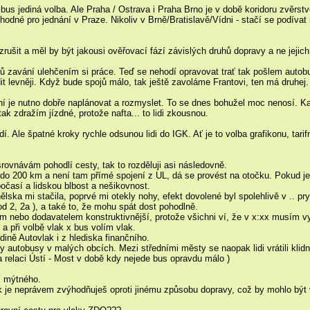
 bus jediná volba. Ale Praha / Ostrava i Praha Brno je v době koridoru zvěrst
hodné pro jednání v Praze. Nikoliv v Brně/Bratislavě/Vídni - stačí se podíva
zrušit a měl by být jakousi ověřovací fází závislých druhů dopravy a ne jejic
ků zavání ulehčením si práce. Teď se nehodí opravovat trať tak pošlem autob
dit levněji. Když bude spojů málo, tak ještě zavoláme Frantovi, ten má druh
tní je nutno dobře naplánovat a rozmyslet. To se dnes bohužel moc nenosí. Ka
ak zdražím jízdné, protože nafta... to lidi zkousnou.
. Ale špatné kroky rychle odsunou lidi do IGK. Ať je to volba grafikonu, tarifní
srovnávám pohodlí cesty, tak to rozděluji asi následovně.
 do 200 km a není tam přímé spojení z UL, dá se provést na otočku. Pokud je 
počasí a lidskou blbost a nešikovnost.
ka mi stačila, poprvé mi otekly nohy, efekt dovolené byl spolehlivě v .. pry
d 2, 2a ), a také to, že mohu spát dost pohodlně.
entem nebo dodavatelem konstruktivnější, protože všichni ví, že v x:xx musím 
a při volbě vlak x bus volím vlak.
dině Autovlak i z hlediska finančního.
autobusy v malých obcích. Mezi středními městy se naopak lidi vrátili klidně
na relaci Ústí - Most v době kdy nejede bus opravdu málo )
í mýtného.
k je neprávem zvýhodňuješ oproti jinému způsobu dopravy, což by mohlo být