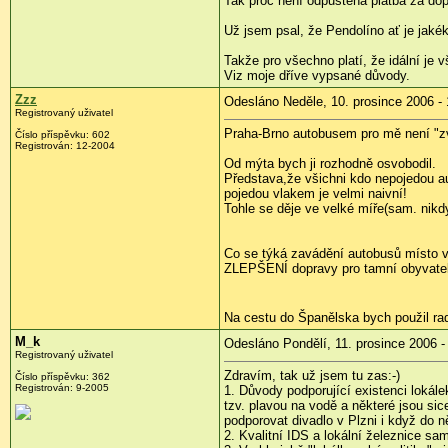
Tak proč není odpuštěna platba za do
Už jsem psal, že Pendolíno ať je jakéko
Takže pro všechno platí, že idální je 
Viz moje dříve vypsané důvody.
Zzz
Odesláno Neděle, 10. prosince 2006 - 
Registrovaný uživatel
Praha-Brno autobusem pro mě není "zvě
Číslo příspěvku: 602
Registrován: 12-2004
Od mýta bych ji rozhodně osvobodil.
Představa,že všichni kdo nepojedou 
pojedou vlakem je velmi naivní!
Tohle se děje ve velké míře(sam. nik
Co se týká zavádění autobusů místo vl
ZLEPŠENÍ dopravy pro tamní obyvatele,
Na cestu do Španělska bych použil radě
M_k
Odesláno Pondělí, 11. prosince 2006 -
Registrovaný uživatel
Zdravím, tak už jsem tu zas:-)
Číslo příspěvku: 362
Registrován: 9-2005
1. Důvody podporující existenci loká
tzv. plavou na vodě a některé jsou si
podporovat divadlo v Plzni i když do n
2. Kvalitní IDS a lokální železnice 