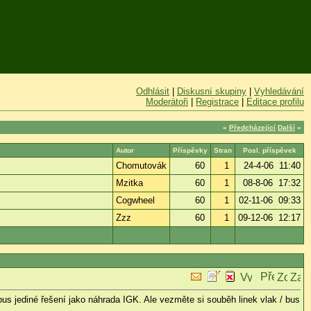
Odhlásit
|
Diskusní skupiny
|
Vyhledávání
Moderátoři
|
Registrace
|
Editace profilu
«
Předcházející
Další
»
Autor
Příspěvky
Stran
Posl. příspěvek
Chomutovák
60
1
24-4-06 11:40
Mzitka
60
1
08-8-06 17:32
Cogwheel
60
1
02-11-06 09:33
Zzz
60
1
09-12-06 12:17
obus jediné řešení jako náhrada IGK. Ale vezměte si souběh linek vlak / bus