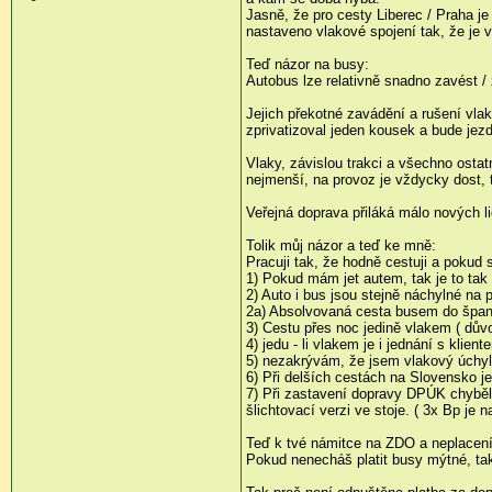
Jasně, že pro cesty Liberec / Praha je
nastaveno vlakové spojení tak, že je v
Teď názor na busy:
Autobus lze relativně snadno zavést / 
Jejich překotné zavádění a rušení vla
zprivatizoval jeden kousek a bude jez
Vlaky, závislou trakci a všechno osta
nejmenší, na provoz je vždycky dost, t
Veřejná doprava přiláká málo nových lidí
Tolik můj názor a teď ke mně:
Pracuji tak, že hodně cestuji a pokud 
1) Pokud mám jet autem, tak je to tak
2) Auto i bus jsou stejně náchylné na 
2a) Absolvovaná cesta busem do španěls
3) Cestu přes noc jedině vlakem ( důvo
4) jedu - li vlakem je i jednání s kli
5) nezakrývám, že jsem vlakový úchyl 
6) Při delších cestách na Slovensko je
7) Při zastavení dopravy DPÚK chyběly 
šlichtovací verzi ve stoje. ( 3x Bp je 
Teď k tvé námitce na ZDO a neplacen
Pokud nenecháš platit busy mýtné, ta