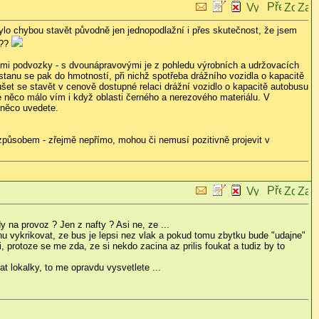
bylo chybou stavět původně jen jednopodlažní i přes skutečnost, že jsem
???
ými podvozky - s dvounápravovými je z pohledu výrobních a udržovacích
ostanu se pak do hmotností, při nichž spotřeba drážního vozidla o kapacitě
ušet se stavět v cenově dostupné relaci drážní vozidlo o kapacitě autobusu
é něco málo vím i když oblasti černého a nerezového materiálu. V
 něco uvedete.
způsobem - zřejmě nepřímo, mohou či nemusí pozitivně projevit v
 na provoz ? Jen z nafty ? Asi ne, ze ...
u vykrikovat, ze bus je lepsi nez vlak a pokud tomu zbytku bude "udajne"
 protoze se me zda, ze si nekdo zacina az prilis foukat a tudiz by to
t lokalky, to me opravdu vysvetlete ...