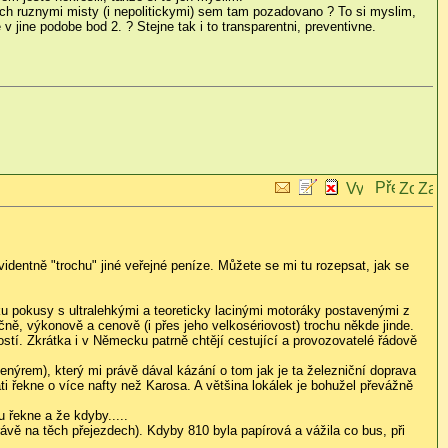
 nich ruznymi misty (i nepolitickymi) sem tam pozadovano ? To si myslim,
v jine podobe bod 2. ? Stejne tak i to transparentni, preventivne.
videntně "trochu" jiné veřejné peníze. Můžete se mi tu rozepsat, jak se
u pokusy s ultralehkými a teoreticky lacinými motoráky postavenými z
čně, výkonově a cenově (i přes jeho velkosériovost) trochu někde jinde.
í. Zkrátka i v Německu patrně chtějí cestující a provozovatelé řádově
enýrem), který mi právě dával kázání o tom jak je ta železniční doprava
ti řekne o více nafty než Karosa. A většina lokálek je bohužel převážně
u řekne a že kdyby.....
rávě na těch přejezdech). Kdyby 810 byla papírová a vážila co bus, při