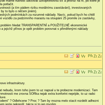
 zde máme nutnost udržovat úzkoprofilovou síť a provoz na ní, po které je
a potlačit.
ivotnosti (a tím pádem riziku morálnímu zaostávání), investovaných
 by to bylo o něčem jiném).
v českých podmínkách za rozumné náklady. Navíc, pokud bych ho chtěl
ové vozidlo za podzimního marastu na stoupání 25 promile ze zastávky,
užel je problém hledat TRANSPARENTNÍ a POUŽITELNÉ ekonomické
 a jejichž přínos je opět problém porovnat s přiměřenými náklady
ove infrastruktury.
hat nebudu, krom toho jsem to uz napsal u te probezne modernizaci. Tam
motnosti me zrovna SORka nejak extra konfortni neprijde, to uz radsi
luve.
moderni" ? Odlehcene ? Proc ? Tam by mozna melo stacit rozdelit adhezni
 jeste nekreslil, takze si to jen myslim.