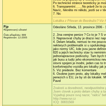
Po technické stránce teoreticky je mož
6. Transparentní.......No právě že to z
Navíc, řekněte mi někdo, jestli se v t
7. Nic
Lokálka z Pňovan do Bezdružic? Viz h
Pjp
Odesláno Středa, 13. prosince 2006 - 
Registrovaný uživatel
2. Jina verejne penize ? Co to je ? S v
Číslo příspěvku: 889
Registrován: 12-2005
3. Napravovat chyby je drazsi nez napr
4. Delam letadla, nemusi te me poucova
nekterych problematik si u spolukolegu
jako normy UIC, kde jsou jasne definov
820 a jejich technicky stav tu neminim
jednonapravove podvozky. Tam bych ti
jak busu a tudiz jeho ekonomickou nevy
slovni spojeni je modni, jeden cas to 
konfortnejsiho vozidla pro lokalky jak
5. Viz predesle. Bez komentare.
6. Osobne jsem proto, aby lokalky meli
penezich s EU, ze by sli do lokalek. 
Pavel
Znalosti a dovednosti, neodpustitelne
Jsem clovek a proto delam chyby a tak
Vyjadruji pouze svuj nazor, "radcu" b
http://www.rur.cz
ICQ: 30831569