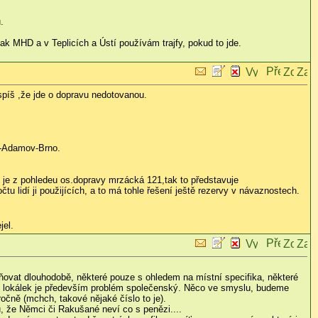
.
tak MHD a v Teplicích a Ústí používám trajfy, pokud to jde.
spíš ,že jde o dopravu nedotovanou.
ko-Adamov-Brno.
 je z pohledeu os.dopravy mrzácká 121,tak to představuje
lidí ji použijících, a to má tohle řešení ještě rezervy v návaznostech.
jel.
ňovat dlouhodobě, některé pouze s ohledem na místní specifika, některé
ání lokálek je především problém společenský. Něco ve smyslu, budeme
ročně (mchch, takové nějaké číslo to je).
, že Němci či Rakušané neví co s penězi....