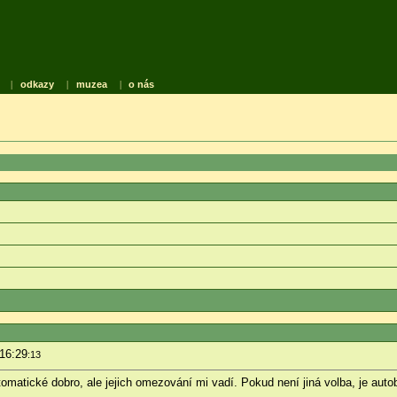
|
odkazy
|
muzea
|
o nás
 16:29
:13
automatické dobro, ale jejich omezování mi vadí. Pokud není jiná volba, je aut