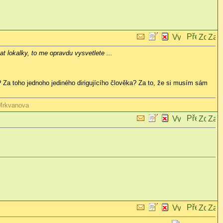
t lokalky, to me opravdu vysvetlete ...
? Za toho jednoho jediného dirigujícího člověka? Za to, že si musím sám
 Mrkvanova