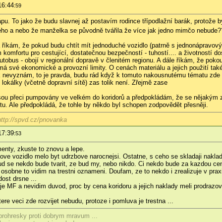
16:44
:59
ápu. To jako že budu slavnej až postavím rodince třípodlažní barák, protože 
ného a nebo že manželka se původně tvářila že více jak jedno mimčo nebude
 říkám, že pokud budu chtít mít jednoduché vozidlo (patrně s jednonápravov
komfortu pro cestující, dostatečnou bezpečností - tuhostí.... a životností d
tobus - obojí v regionální dopravě v členitém regionu. A dále říkám, že poko
á své ekonomické a provozní limity. O cenách materiálu a jejich použití tak
šak nevyznám, to je pravda, budu rád když k tomuto nakousnutému tématu zde
okálky (včetně dopravní sítě) zas tolik není. Zřejmě zase
jsou přeci pumpovány ve velkém do koridorů a předpokládám, že se nějakým 
u. Ale předpokládá, že tohle by někdo byl schopen zodpovědět přesněji.
ttp://spvd.cz/pnovanka
17:39
:53
enty, zkuste to znovu a lepe.
ve vozidlo melo byt udrzbove narocnejsi. Ostatne, s ceho se skladaji naklady
ud se nekdo bude tvarit, ze bud my, nebo nikdo. Ci nekdo bude za kazdou cen
sobne to vidim na trestni oznameni. Doufam, ze to nekdo i zrealizuje v praxi,
ost drsne ...
 MF a nevidim duvod, proc by cena koridoru a jejich naklady meli prodrazova
e veci zde rozvijet nebudu, protoze i pomluva je trestna ...
 prohresky proti dobrym mravum ...