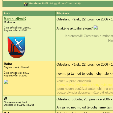
Uzavřeno
: Další dialogy již nemůžete zahájit.
Autor
Příspěvek
Martin_zlivský
Odesláno Pátek, 22. prosince 2006 - 1
Moderátor
Číslo příspěvku: 28671
A jaké je aktuální skóre?
Registrován: 4-2003
Karotenovič Carotsson s mrkvis
Hle
Bobo
Odesláno Pátek, 22. prosince 2006 - 1
Registrovaný uživatel
Číslo příspěvku: 5710
nevim, já tam od tej doby nebyl. ale k
Registrován: 5-2002
kolisti = piráti chodníků
neosvětlený cyklista = žádný cyklista
jsem nucen používat automobil. na ch
pouze plynulá doprava může být ekol
W.
Odesláno Sobota, 23. prosince 2006 -
Neregistrovaný host
Odeslán z: 89.102.46.205
Ani já nic nevím, od té doby jsme tam n