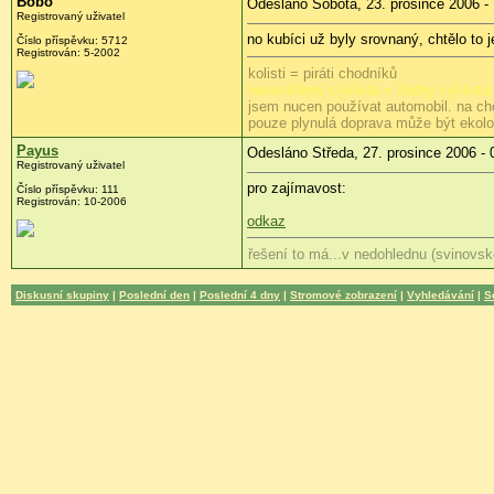
Bobo
Odesláno Sobota, 23. prosince 2006 -
Registrovaný uživatel
no kubíci už byly srovnaný, chtělo to j
Číslo příspěvku: 5712
Registrován: 5-2002
kolisti = piráti chodníků
neosvětlený cyklista = žádný cyklista
jsem nucen používat automobil. na ch
pouze plynulá doprava může být ekol
Payus
Odesláno Středa, 27. prosince 2006 - 
Registrovaný uživatel
pro zajímavost:
Číslo příspěvku: 111
Registrován: 10-2006
odkaz
řešení to má...v nedohlednu (svinovsk
Diskusní skupiny
|
Poslední den
|
Poslední 4 dny
|
Stromové zobrazení
|
Vyhledávání
|
S