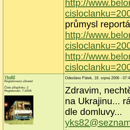
http://www.belo
cisloclanku=2
průmysl report
http://www.belo
cisloclanku=2
http://www.belo
cisloclanku=2
Yks82
Odesláno Pátek, 18. srpna 2006 - 07:
Registrovaný uživatel
Zdravim, nechtě
Číslo příspěvku: 2
Registrován: 7-2006
na Ukrajinu... 
dle domluvy...
yks82@seznam