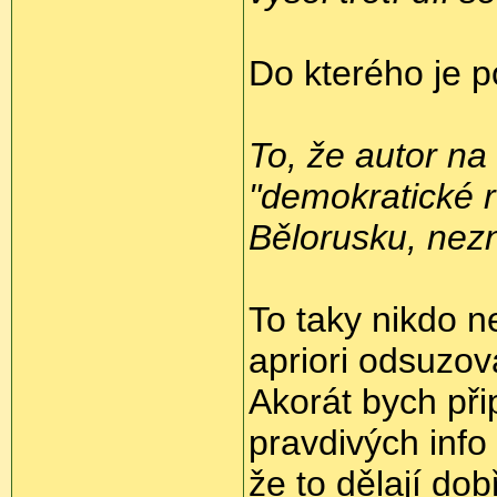
Do kterého je 
To, že autor n
"demokratické 
Bělorusku, nez
To taky nikdo 
apriori odsuzov
Akorát bych př
pravdivých info
že to dělají dob