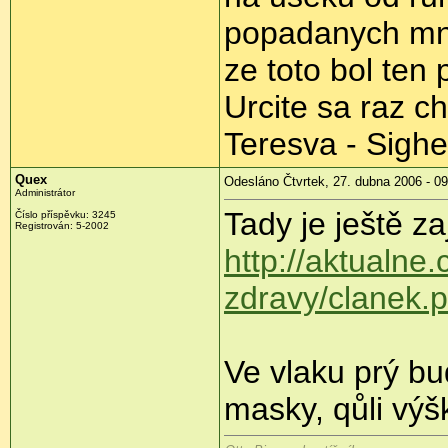
popadanych mno
ze toto bol ten
Urcite sa raz c
Teresva - Sighe
Quex
Odesláno Čtvrtek, 27. dubna 2006 - 09
Administrátor
Tady je ještě z
Číslo příspěvku: 3245
Registrován: 5-2002
http://aktualne.
zdravy/clanek.
Ve vlaku prý bu
masky, qůli výš