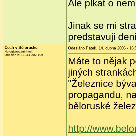
Ale plkat o ne
Jinak se mi stra
predstavuji den
Čech v Bělorusku
Odesláno Pátek, 14. dubna 2006 - 16:
Neregistrovaný host
Odeslán z: 82.114.202.105
Máte to nějak 
jiných strankác
"Železnice býv
propagandu, na s
běloruské želez
http://www.belo