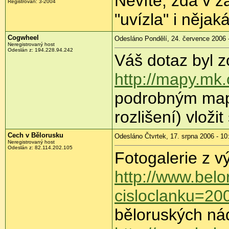
Nevíte, zda v 
Registrován: 3-2004
"uvízla" i nějak
Cogwheel
Odesláno Pondělí, 24. července 2006 
Neregistrovaný host
Odeslán z: 194.228.94.242
Váš dotaz byl 
http://mapy.mk.
podrobným map
rozlišení) vloži
Cech v Bělorusku
Odesláno Čtvrtek, 17. srpna 2006 - 10
Neregistrovaný host
Odeslán z: 82.114.202.105
Fotogalerie z 
http://www.belo
cisloclanku=2
běloruských nád