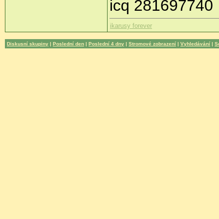
icq 281697740
ikarusy forever
Diskusní skupiny
|
Poslední den
|
Poslední 4 dny
|
Stromové zobrazení
|
Vyhledávání
|
S