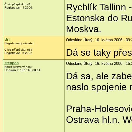
Rychlík Tallinn
Číslo příspěvku: 41
Registrován: 4-2006
Estonska do Rus
Moskva.
Brr
Odesláno Úterý, 16. května 2006 - 09:
Registrovaný uživatel
Dá se taky přes
Číslo příspěvku: 687
Registrován: 5-2002
steppas
Odesláno Úterý, 16. května 2006 - 15:
Neregistrovaný host
Odeslán z: 195.168.38.64
Dá sa, ale zabe
naslo spojenie
Praha-Holesovi
Ostrava hl.n. W