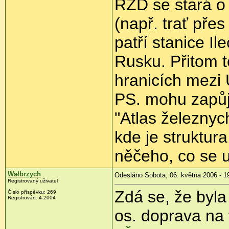
RŽD se stará o
(např. trať pře
patří stanice I
Rusku. Přitom t
hranicích mezi 
PS. mohu zapůjč
"Atlas železnych
kde je struktura
něčeho, co se 
Wałbrzych
Odesláno Sobota, 06. května 2006 - 1
Registrovaný uživatel
Zdá se, že byl
Číslo příspěvku: 269
Registrován: 4-2004
os. doprava na t