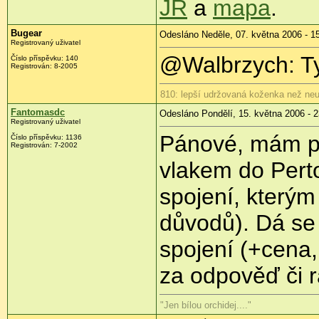
JŘ
a
mapa
.
Bugear
Odesláno Neděle, 07. května 2006 - 1
Registrovaný uživatel
@Walbrzych: Ty
Číslo příspěvku: 140
Registrován: 8-2005
810: lepší udržovaná koženka než neu
Fantomasdc
Odesláno Pondělí, 15. května 2006 - 2
Registrovaný uživatel
Pánové, mám pr
Číslo příspěvku: 1136
Registrován: 7-2002
vlakem do Perto
spojení, kterým
důvodů). Dá se 
spojení (+cena
za odpověď či 
"Jen bílou orchidej...."