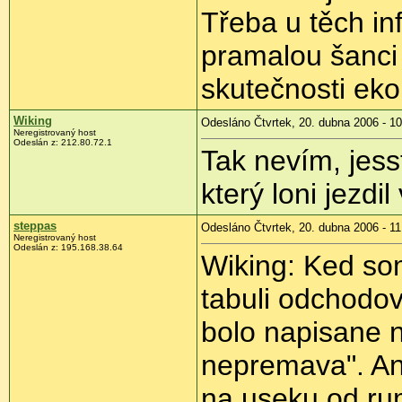
Třeba u těch i
pramalou šanci 
skutečnosti ek
Wiking
Odesláno Čtvrtek, 20. dubna 2006 - 10
Neregistrovaný host
Odeslán z: 212.80.72.1
Tak nevím, jesst
který loni jezdil
steppas
Odesláno Čtvrtek, 20. dubna 2006 - 11
Neregistrovaný host
Odeslán z: 195.168.38.64
Wiking: Ked som
tabuli odchodov
bolo napisane n
nepremava". Ani
na useku od ru