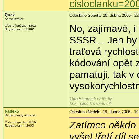
cisloclanku=2
Quex
Odesláno Sobota, 15. dubna 2006 - 22
Administrátor
No, zajímavé, i
Číslo příspěvku: 3202
Registrován: 5-2002
SSSR... Jen by 
traťová rychlost
kódování opět z
pamatuji, tak 
vysokorychlostn
Otto Bismarck rytíř síly
kráčí pilně k svému cíli
RadekŠ
Odesláno Neděle, 16. dubna 2006 - 10
Registrovaný uživatel
Zatímco někdo ř
Číslo příspěvku: 1626
Registrován: 4-2003
vyšel třetí díl 