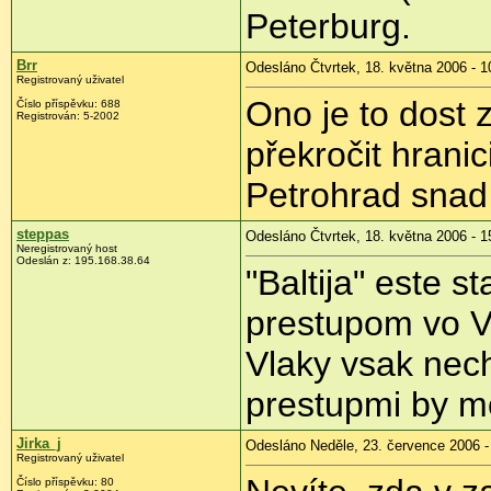
Peterburg.
Brr
Odesláno Čtvrtek, 18. května 2006 - 1
Registrovaný uživatel
Ono je to dost 
Číslo příspěvku: 688
Registrován: 5-2002
překročit hranic
Petrohrad snad 
steppas
Odesláno Čtvrtek, 18. května 2006 - 1
Neregistrovaný host
Odeslán z: 195.168.38.64
"Baltija" este st
prestupom vo Va
Vlaky vsak nech
prestupmi by mo
Jirka_j
Odesláno Neděle, 23. července 2006 -
Registrovaný uživatel
Číslo příspěvku: 80