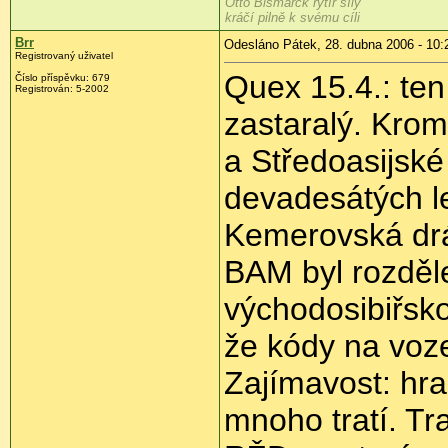
Otto Bismarck rytíř síly
kráčí pilně k svému cíli
Brr
Odesláno Pátek, 28. dubna 2006 - 10:
Registrovaný uživatel
Quex 15.4.: ten
Číslo příspěvku: 679
Registrován: 5-2002
zastaralý. Kro
a Středoasijské
devadesátých l
Kemerovská drá
BAM byl rozděl
východosibiřsk
že kódy na voze
Zajímavost: hr
mnoho tratí. Tr