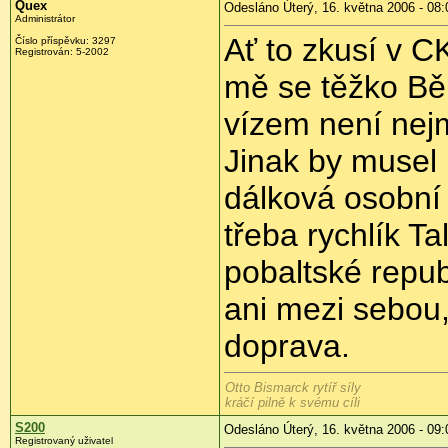
Quex
Odesláno Úterý, 16. května 2006 - 08:
Administrátor
Ať to zkusí v C
Číslo příspěvku: 3297
Registrován: 5-2002
mě se těžko Běl
vízem není nejme
Jinak by musel 
dálková osobní
třeba rychlík Ta
pobaltské repub
ani mezi sebou,
doprava.
Otto Bismarck rytíř síly
kráčí pilně k svému cíli
S200
Odesláno Úterý, 16. května 2006 - 09:
Registrovaný uživatel