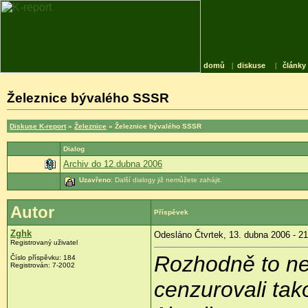
domů
|
diskuse
|
články
Železnice bývalého SSSR
Diskuse K-report
»
Železnice
» Železnice bývalého SSSR
Dialog
Archiv do 12.dubna 2006
Uzavřeno
: Další dialogy již nemůžete zahájit.
Autor
Příspěvek
Zghk
Odesláno Čtvrtek, 13. dubna 2006 - 21
Registrovaný uživatel
Rozhodně to n
Číslo příspěvku: 184
Registrován: 7-2002
cenzurovali tak