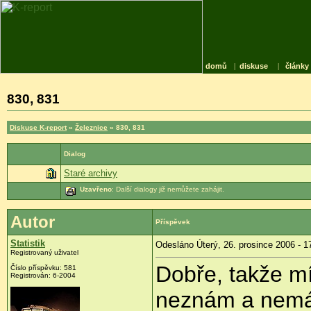
domů
|
diskuse
|
články
830, 831
Diskuse K-report
»
Železnice
» 830, 831
Dialog
Staré archivy
Uzavřeno
: Další dialogy již nemůžete zahájit.
Autor
Příspěvek
Statistik
Odesláno Úterý, 26. prosince 2006 - 1
Registrovaný uživatel
Dobře, takže m
Číslo příspěvku: 581
Registrován: 6-2004
neznám a nemá