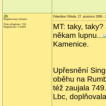
Jtb
Odesláno Středa, 27. prosince 2006 - 
Registrovaný uživatel
MT: taky, taky?
Číslo příspěvku: 728
Registrován: 3-2005
někam lupnu...
Kamenice.
Upřesnění Sin
oběhu na Rumbu
též zaujala 74
Lbc, doplňovala