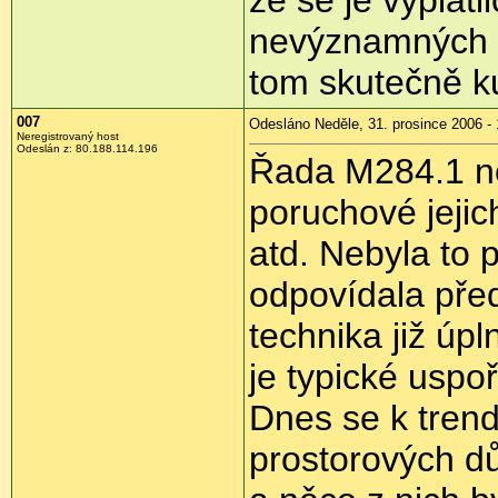
že se je vyplati
nevýznamných v
tom skutečně k
007
Odesláno Neděle, 31. prosince 2006 - 
Neregistrovaný host
Odeslán z: 80.188.114.196
Řada M284.1 ne
poruchové jejic
atd. Nebyla to
odpovídala před
technika již úp
je typické usp
Dnes se k trend
prostorových dů