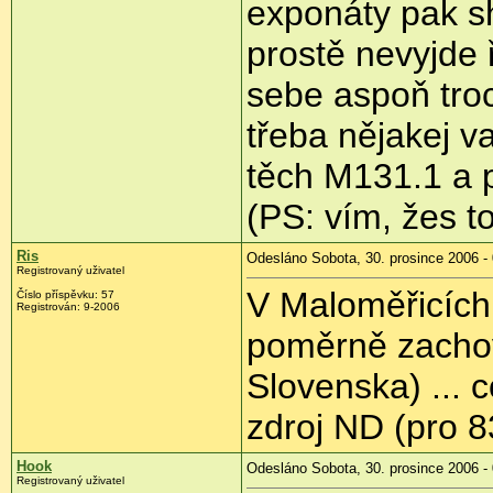
exponáty pak sh
prostě nevyjde 
sebe aspoň tro
třeba nějakej v
těch M131.1 a p
(PS: vím, žes to
Ris
Odesláno Sobota, 30. prosince 2006 -
Registrovaný uživatel
V Maloměřicích 
Číslo příspěvku: 57
Registrován: 9-2006
poměrně zacho
Slovenska) ... 
zdroj ND (pro 8
Hook
Odesláno Sobota, 30. prosince 2006 -
Registrovaný uživatel