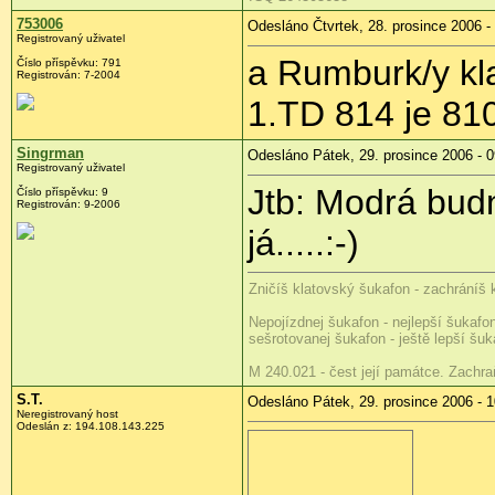
753006
Odesláno Čtvrtek, 28. prosince 2006 -
Registrovaný uživatel
a Rumburk/y kl
Číslo příspěvku: 791
Registrován: 7-2004
1.TD 814 je 81
Singrman
Odesláno Pátek, 29. prosince 2006 - 0
Registrovaný uživatel
Jtb: Modrá budn
Číslo příspěvku: 9
Registrován: 9-2006
já.....:-)
Zničíš klatovský šukafon - zachráníš 
Nepojízdnej šukafon - nejlepší šukafo
sešrotovanej šukafon - ještě lepší šuk
M 240.021 - čest její památce. Zachra
S.T.
Odesláno Pátek, 29. prosince 2006 - 1
Neregistrovaný host
Odeslán z: 194.108.143.225