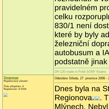
pravidelném pro
celku rozporupl
830/1 není dos
které by byly 
železniční dop
autobusum a IA
podstatně jinak
DH 120 made in Poldi SONP Kladno
Singrman
Odesláno Středa, 27. prosince 2006 - 
Registrovaný uživatel
Dnes byla na S
Číslo příspěvku: 8
Registrován: 9-2006
Regionova
. 
Mlýnech. Nebyl