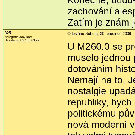
Konečně, budu-li
zachování ales
Zatím je znám je
825
Odesláno Sobota, 30. prosince 2006 -
Neregistrovaný host
Odeslán z: 82.100.63.29
U M260.0 se pro
muselo jednou p
dotováním histo
Nemají na to. J
nostalgie upadá
republiky, bych 
politickému pův
nová moderní v