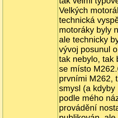
tak velmi typov
Velkých motorák
technická vyspě
motoráky byly na
ale technicky by
vývoj posunul 
tak nebylo, tak
se místo M262.
prvními M262, t
smysl (a kdyby 
podle mého názo
provádění nostal
publikován, ale t