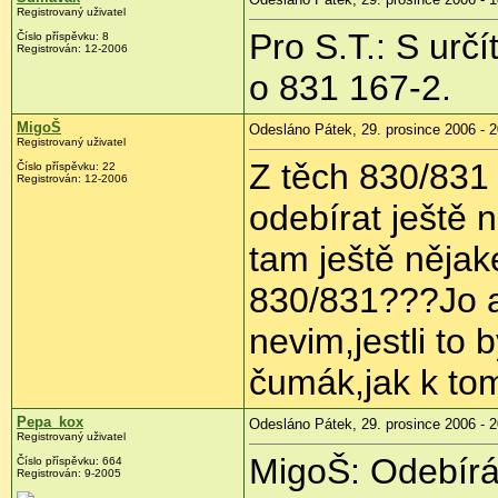
Registrovaný uživatel
Pro S.T.: S určí
Číslo příspěvku: 8
Registrován: 12-2006
o 831 167-2.
MigoŠ
Odesláno Pátek, 29. prosince 2006 - 2
Registrovaný uživatel
Z těch 830/831
Číslo příspěvku: 22
Registrován: 12-2006
odebírat ještě 
tam ještě nějak
830/831???Jo a 
nevim,jestli to
čumák,jak k to
Pepa_kox
Odesláno Pátek, 29. prosince 2006 - 2
Registrovaný uživatel
MigoŠ: Odebírán
Číslo příspěvku: 664
Registrován: 9-2005