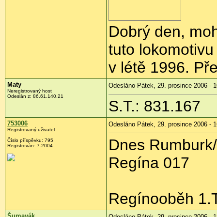
Dobrý den, mohl
tuto lokomotiv
v létě 1996. Př
Maty
Odesláno Pátek, 29. prosince 2006 - 1
Neregistrovaný host
Odeslán z: 86.61.140.21
S.T.: 831.167
753006
Odesláno Pátek, 29. prosince 2006 - 1
Registrovaný uživatel
Dnes Rumburk/y
Číslo příspěvku: 795
Registrován: 7-2004
Regína 017
Regínooběh 1.
Šumavák
Odesláno Pátek, 29. prosince 2006 - 1