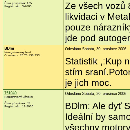
Ze všech vozů 
Číslo příspěvku: 475
Registrován: 3-2005
likvidaci v Met
pouze nárazník
jde pod autoge
BDlm
Odesláno Sobota, 30. prosince 2006 - 
Neregistrovaný host
Odeslán z: 85.70.130.253
Statistik ,:Kup 
stím sraní.Pot
je jich moc.
751040
Odesláno Sobota, 30. prosince 2006 -
Registrovaný uživatel
BDlm: Ale dyť 
Číslo příspěvku: 53
Registrován: 12-2005
Ideální by samo
všechny motory