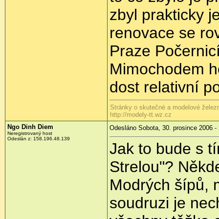
zbyl prakticky j
renovace se ro
Praze Počernicí
Mimochodem hod
dost relativní p
Stránky o skutečné a modelové železn
http://modely-tt.wz.cz
Ngo Dinh Diem
Odesláno Sobota, 30. prosince 2006 -
Neregistrovaný host
Odeslán z: 158.196.48.139
Jak to bude s t
Strelou"? Někde
Modrých šípů, m
soudruzi je nec