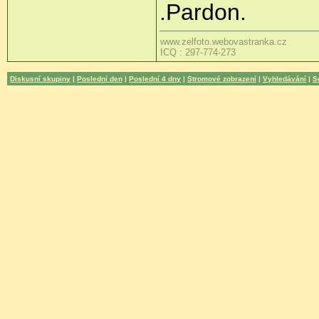
.Pardon.
www.zelfoto.webovastranka.cz
ICQ : 297-774-273
Diskusní skupiny
|
Poslední den
|
Poslední 4 dny
|
Stromové zobrazení
|
Vyhledávání
|
S