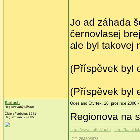
Jo ad záhada šo
černovlasej bre
ale byl takovej 
(Příspěvek byl 
(Příspěvek byl 
Karloslt
Odesláno Čtvrtek, 28. prosince 2006 -
Registrovaný uživatel
Regionova na s
Číslo příspěvku: 1241
Registrován: 2-2005
http://www.trat087.info
-
http://karel-lo
ICQ 264305638