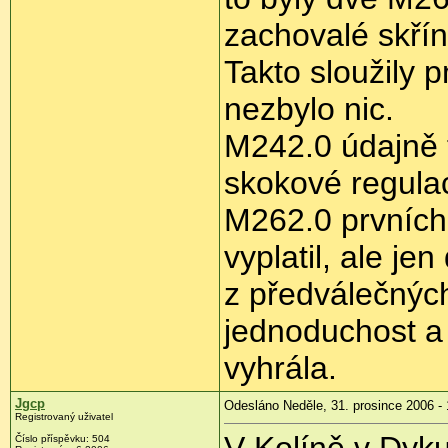
zachovalé skřín
Takto sloužily 
nezbylo nic.
M242.0 údajně t
skokové regula
M262.0 prvních 
vyplatil, ale je
z předválečných
jednoduchost a 
vyhrála.
Jgcp
Odesláno Neděle, 31. prosince 2006 - 
Registrovaný uživatel
Číslo příspěvku: 504