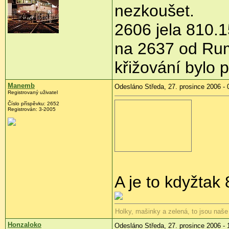
nezkoušet.
2606 jela 810.1
na 2637 od Rum
křižování bylo p
Manemb
Odesláno Středa, 27. prosince 2006 - 
Registrovaný uživatel
Číslo příspěvku: 2652
Registrován: 3-2005
A je to kdyžta
Holky, mašinky a zelená, to jsou naše
Honzaloko
Odesláno Středa, 27. prosince 2006 - 