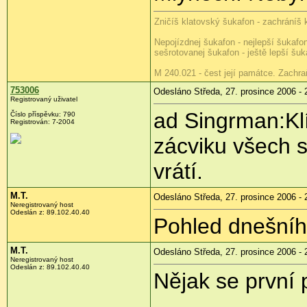
Zničíš klatovský šukafon - zachráníš 
Nepojízdnej šukafon - nejlepší šukafo
sešrotovanej šukafon - ještě lepší šuk
M 240.021 - čest její památce. Zachra
753006
Odesláno Středa, 27. prosince 2006 - 
Registrovaný uživatel
ad Singrman:Kl
Číslo příspěvku: 790
Registrován: 7-2004
zácviku všech s
vrátí.
M.T.
Odesláno Středa, 27. prosince 2006 - 
Neregistrovaný host
Odeslán z: 89.102.40.40
Pohled dnešníh
M.T.
Odesláno Středa, 27. prosince 2006 - 
Neregistrovaný host
Odeslán z: 89.102.40.40
Nějak se první 