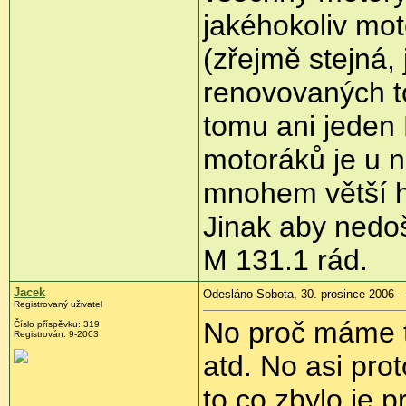
jakéhokoliv mot
(zřejmě stejná,
renovovaných tol
tomu ani jeden
motoráků je u n
mnohem větší h
Jinak aby nedo
M 131.1 rád.
Jacek
Odesláno Sobota, 30. prosince 2006 -
Registrovaný uživatel
No proč máme t
Číslo příspěvku: 319
Registrován: 9-2003
atd. No asi prot
to co zbylo je p