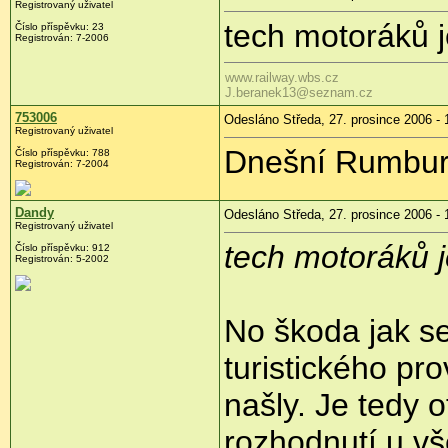
Registrovaný uživatel
tech motoráků j
Číslo příspěvku: 23
Registrován: 7-2006
www.railway.wbs.cz
J.beranek13@seznam.cz
753006
Odesláno Středa, 27. prosince 2006 - 
Registrovaný uživatel
Dnešní Rumbur
Číslo příspěvku: 788
Registrován: 7-2004
Dandy
Odesláno Středa, 27. prosince 2006 - 
Registrovaný uživatel
tech motoráků j
Číslo příspěvku: 912
Registrován: 5-2002
No škoda jak se
turistického pro
našly. Je tedy o
rozhodnutí u vš