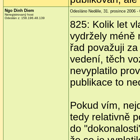
Ngo Dinh Diem
Odesláno Neděle, 31. prosince 2006 - 
Neregistrovaný host
Odeslán z: 158.196.48.139
825: Kolik let 
vydržely méně n
řad považuji z
vedení, těch vo
nevyplatilo pro
publikace to ne
Pokud vím, nejd
tedy relativně 
do "dokonalosti