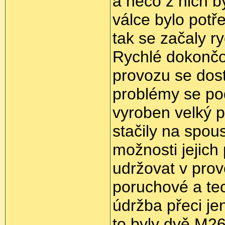
a něco z nich b
válce bylo potř
tak se začaly r
Rychlé dokončo
provozu se dos
problémy se poda
vyroben velký p
stačily na spous
možnosti jejich
udržovat v prov
poruchové a tec
údržba přeci je
to byly dvě M26