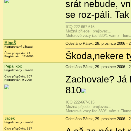
srát nebude, vn
se roz-pálí. Tak 
ICQ 222-667-615
Možná přijede i brejlovec...
Motorové vozy řad 830/1 vám z Tlumačov
MigoŠ
Odesláno Pátek, 29. prosince 2006 - 2
Registrovaný uživatel
Škoda,nekere t
Číslo příspěvku: 24
Registrován: 12-2006
Pepa_kox
Odesláno Pátek, 29. prosince 2006 - 2
Registrovaný uživatel
Zachovale? Já b
Číslo příspěvku: 667
Registrován: 9-2005
810
ICQ 222-667-615
Možná přijede i brejlovec...
Motorové vozy řad 830/1 vám z Tlumačov
Jacek
Odesláno Pátek, 29. prosince 2006 - 2
Registrovaný uživatel
Číslo příspěvku: 317