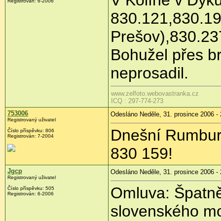
V Kolíně v Dyk
Registrován: 6-2006
830.121,830.19
Prešov),830.23
Bohužel přes b
neprosadil.
www.zelfoto.webovastranka.cz
ICQ : 297-774-273
753006
Odesláno Neděle, 31. prosince 2006 - 
Registrovaný uživatel
Dnešní Rumburk
Číslo příspěvku: 806
Registrován: 7-2004
830 159!
Jgcp
Odesláno Neděle, 31. prosince 2006 - 
Registrovaný uživatel
Omluva: Špatně
Číslo příspěvku: 505
Registrován: 6-2006
slovenského mo