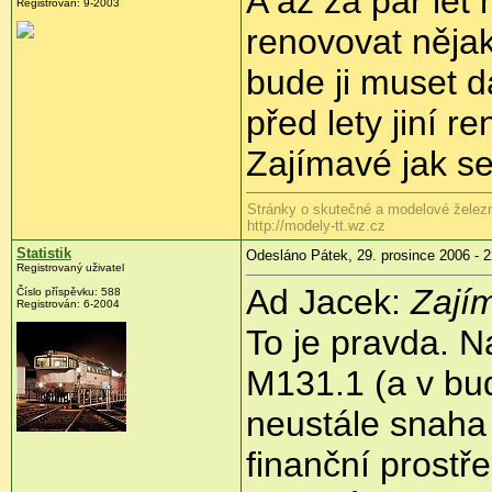
A až za pár let
Registrován: 9-2003
renovovat něja
bude ji muset d
před lety jiní r
Zajímavé jak se
Stránky o skutečné a modelové železn
http://modely-tt.wz.cz
Statistik
Odesláno Pátek, 29. prosince 2006 - 2
Registrovaný uživatel
Ad Jacek:
Zajím
Číslo příspěvku: 588
Registrován: 6-2004
To je pravda. N
M131.1 (a v bu
neustále snaha
finanční prostř