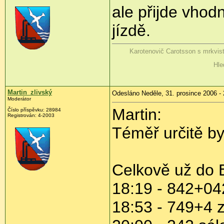
ale přijde vhodn
jízdě.
Karotenovič Carotsson s mrkvis
Hle
Martin_zlivský
Odesláno Neděle, 31. prosince 2006 - 
Moderátor
Martin:
Číslo příspěvku: 28984
Registrován: 4-2003
Téměř určitě by
Celkově už do B
18:19 - 842+04
18:53 - 749+4 z