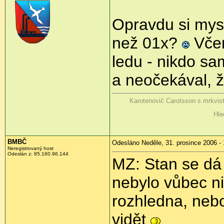
Opravdu si mysl
než 01x?
Včer
ledu - nikdo sa
a neočekával, ž
Karotenovič Carotsson s mrkvis
Hle
BMBČ
Odesláno Neděle, 31. prosince 2006 - 
Neregistrovaný host
Odeslán z: 85.160.96.144
MZ: Stan se dá
nebylo vůbec ni
rozhledna, nebo
vidět