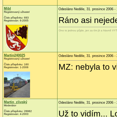
Mibl
Odesláno Neděle, 31. prosince 2006 - 
Registrovaný uživatel
Ráno asi nejede
Číslo příspěvku: 693
Registrován: 6-2005
Ono to jednou půjde, jen za tím jít a hlavně V
Martin240025
Odesláno Neděle, 31. prosince 2006 - 
Registrovaný uživatel
MZ: nebyla to 
Číslo příspěvku: 160
Registrován: 1-2006
Martin_zlivský
Odesláno Neděle, 31. prosince 2006 - 
Moderátor
Už to vidím... 
Číslo příspěvku: 28982
Registrován: 4-2003