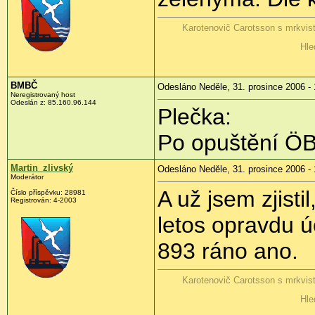
Karotenovič Carotsson s mrkvis
Hle
BMBČ
Odesláno Neděle, 31. prosince 2006 - 
Neregistrovaný host
Odeslán z: 85.160.96.144
Plečka:
Po opuštění ÖB
Martin_zlivský
Odesláno Neděle, 31. prosince 2006 - 
Moderátor
A už jsem zjisti
Číslo příspěvku: 28981
Registrován: 4-2003
letos opravdu ú
893 ráno ano.
Karotenovič Carotsson s mrkvis
Hle