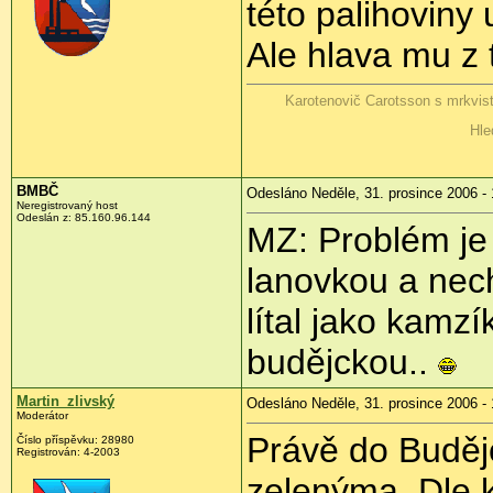
této palihoviny 
Ale hlava mu z
Karotenovič Carotsson s mrkvis
Hle
BMBČ
Odesláno Neděle, 31. prosince 2006 - 
Neregistrovaný host
Odeslán z: 85.160.96.144
MZ: Problém je 
lanovkou a nec
lítal jako kamzí
budějckou..
Martin_zlivský
Odesláno Neděle, 31. prosince 2006 - 
Moderátor
Právě do Buděj
Číslo příspěvku: 28980
Registrován: 4-2003
zelenýma. Dle k