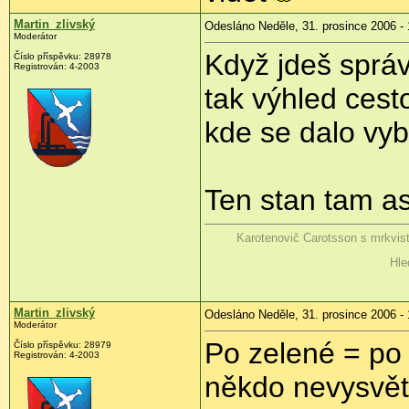
Martin_zlivský
Odesláno Neděle, 31. prosince 2006 - 
Moderátor
Když jdeš sprá
Číslo příspěvku: 28978
Registrován: 4-2003
tak výhled cest
kde se dalo vy
Ten stan tam asi
Karotenovič Carotsson s mrkvis
Hle
Martin_zlivský
Odesláno Neděle, 31. prosince 2006 - 
Moderátor
Po zelené = po
Číslo příspěvku: 28979
Registrován: 4-2003
někdo nevysvětl