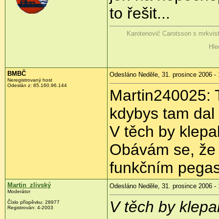
to řešit...
Karotenovič Carotsson s mrkvis
Hle
BMBČ
Odesláno Neděle, 31. prosince 2006 - 
Neregistrovaný host
Odeslán z: 85.160.96.144
Martin240025: T
kdybys tam dal 
V těch by klepa
Obávám se, že 
funkčním pega
Martin_zlivský
Odesláno Neděle, 31. prosince 2006 - 
Moderátor
V těch by klepa
Číslo příspěvku: 28977
Registrován: 4-2003