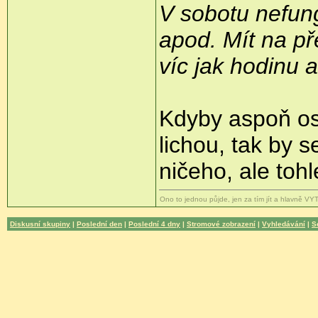
V sobotu nefun
apod. Mít na p
víc jak hodinu a
Kdyby aspoň os
lichou, tak by 
ničeho, ale toh
Ono to jednou půjde, jen za tím jít a hlavně V
Diskusní skupiny
|
Poslední den
|
Poslední 4 dny
|
Stromové zobrazení
|
Vyhledávání
|
S