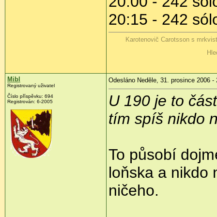
20:00 - 242 sól
20:15 - 242 sól
Karotenovič Carotsson s mrkvis
Hle
Mibl
Odesláno Neděle, 31. prosince 2006 - 
Registrovaný uživatel
U 190 je to čás
Číslo příspěvku: 694
Registrován: 6-2005
tím spíš nikdo n
To působí dojm
loňska a nikdo 
ničeho.