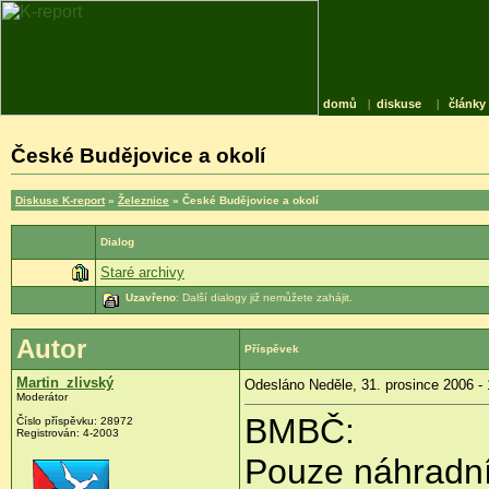
domů
|
diskuse
|
články
České Budějovice a okolí
Diskuse K-report
»
Železnice
» České Budějovice a okolí
Dialog
Staré archivy
Uzavřeno
: Další dialogy již nemůžete zahájit.
Autor
Příspěvek
Martin_zlivský
Odesláno Neděle, 31. prosince 2006 - 
Moderátor
BMBČ:
Číslo příspěvku: 28972
Registrován: 4-2003
Pouze náhradní 