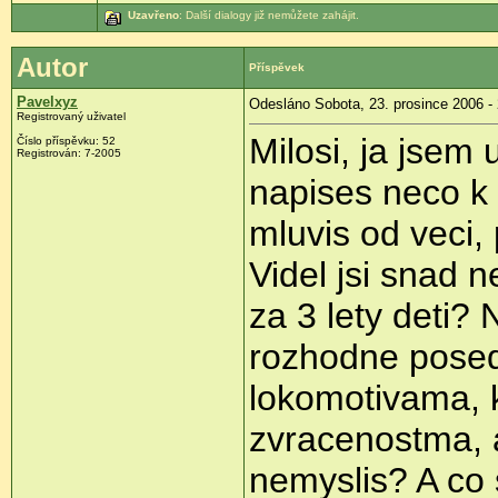
Uzavřeno
: Další dialogy již nemůžete zahájit.
Autor
Příspěvek
Pavelxyz
Odesláno Sobota, 23. prosince 2006 - 
Registrovaný uživatel
Milosi, ja jsem
Číslo příspěvku: 52
Registrován: 7-2005
napises neco k 
mluvis od veci, 
Videl jsi snad n
za 3 lety deti?
rozhodne pose
lokomotivama,
zvracenostma, a
nemyslis? A co 