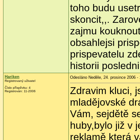
toho budu usetr
skoncit,,. Zaro
zajmu kouknout
obsahlejsi prisp
prispevatelu z
historii posledn
Hariken
Odesláno Neděle, 24. prosince 2006 - 
Registrovaný uživatel
Zdravim kluci,
Číslo příspěvku: 4
Registrován: 11-2006
mladějovské dr
Vám, sejdětě se
huby,bylo již v
reklamě která v