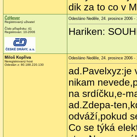
dik za to co v M
Čd4ever
Odesláno Neděle, 24. prosince 2006 - 
Registrovaný uživatel
Hariken: SOUH
Číslo příspěvku: 41
Registrován: 10-2006
Miloš Kopřiva
Odesláno Neděle, 24. prosince 2006 - 
Neregistrovaný host
Odeslán z: 80.188.220.130
ad.Pavelxyz:je 
nikam nevede,p
na srdíčku,e-m
ad.Zdepa-ten,kd
odváží,pokud s
Co se týká elek