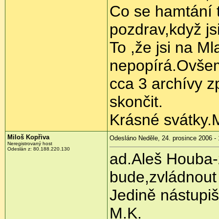
Co se hamtání t
pozdrav,když jsi
To ,že jsi na M
nepopírá.Ovšem 
cca 3 archívy z
skončit.
Krásné svátky.
Miloš Kopřiva
Odesláno Neděle, 24. prosince 2006 - 
Neregistrovaný host
Odeslán z: 80.188.220.130
ad.Aleš Houba-
bude,zvládnout 
Jedině nástupi
M.K.