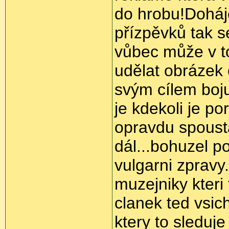
do hrobu!Doháj
přízpěvků tak s
vůbec může v t
udělat obrázek
svým cílem boju
je kdekoli je p
opravdu spousta 
dál...bohuzel p
vulgarni zpravy
muzejniky kteri
clanek ted vsic
ktery to sleduje