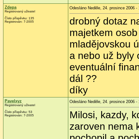
Zdepa
Odesláno Neděle, 24. prosince 2006 - 
Registrovaný uživatel
drobný dotaz na
Číslo příspěvku: 135
Registrován: 7-2005
majetkem osob v
mladějovskou ú
a nebo už byly 
eventuální fina
dál ??
díky
Pavelxyz
Odesláno Neděle, 24. prosince 2006 - 
Registrovaný uživatel
Milosi, kazdy, 
Číslo příspěvku: 53
Registrován: 7-2005
zaroven nema ku
pochopil a pocho