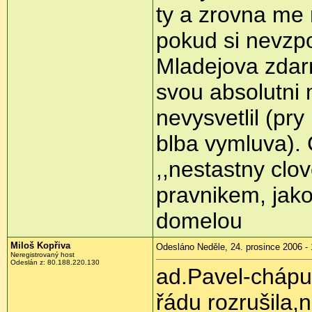
ty a zrovna me 
pokud si nevzp
Mladejova zdarm
svou absolutni m
nevysvetlil (pry
blba vymluva). 
,,nestastny clo
pravnikem, jak
domelou
Miloš Kopřiva
Odesláno Neděle, 24. prosince 2006 - 
Neregistrovaný host
Odeslán z: 80.188.220.130
ad.Pavel-chápu,
řádu rozrušila,n