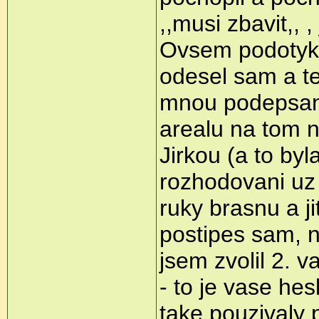
,,musi zbavit,, ,
Ovsem podotyka
odesel sam a t
mnou podepsany
arealu na tom n
Jirkou (a to by
rozhodovani uz j
ruky brasnu a ji
postipes sam, n
jsem zvolil 2. v
- to je vase hes
take pouzivaly 