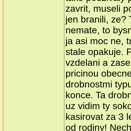
zavrit, museli p
jen branili, ze?
nemate, to bysm
ja asi moc ne, 
stale opakuje. P
vzdelani a zase
pricinou obecn
drobnostmi typu
konce. Ta drobn
uz vidim ty sok
kasirovat za 3 l
od rodiny! Nech