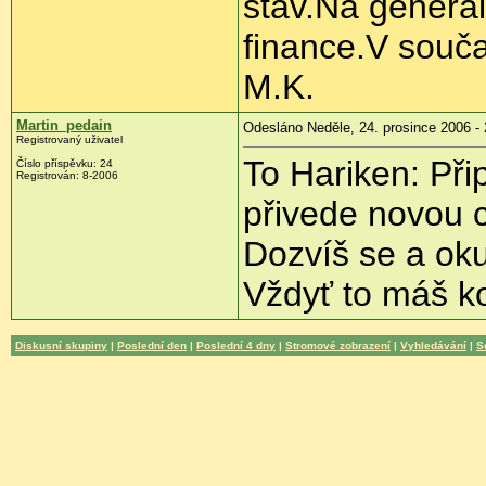
stav.Na generá
finance.V souča
M.K.
Martin_pedain
Odesláno Neděle, 24. prosince 2006 - 
Registrovaný uživatel
To Hariken: Při
Číslo příspěvku: 24
Registrován: 8-2006
přivede novou c
Dozvíš se a oku
Vždyť to máš k
Diskusní skupiny
|
Poslední den
|
Poslední 4 dny
|
Stromové zobrazení
|
Vyhledávání
|
S