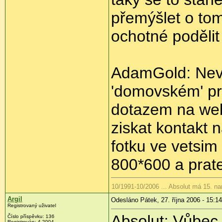
přemýšlet o tom
ochotné podělit
AdamGold: Nevi
'domovském' pr
dotazem na web
ziskat kontakt n
fotku ve vetsim
800*600 a prat
10/1991-10/2006 ... Absolut má 15. n
Argil
Odesláno Pátek, 27. října 2006 - 15:14
Registrovaný uživatel
Absolut: Vůbec
Číslo příspěvku: 136
Registrován: 4-2004