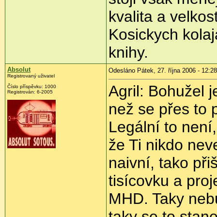
kvalita a velkos
Kosickych kolaj
knihy.
Absolut
Odesláno Pátek, 27. října 2006 - 12:28
Registrovaný uživatel
Agril: Bohužel j
Číslo příspěvku: 1000
Registrován: 6-2005
než se přes to p
Legální to není,
že Ti nikdo ne
naivní, tako při
tisícovku a proj
MHD. Taky nebud
taky se to stane