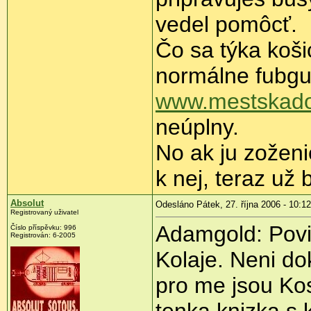
vedel pomôcť.
Čo sa týka koši
normálne fubgu
www.mestskado
neúplny.
No ak ju zožen
k nej, teraz už
Absolut
Odesláno Pátek, 27. října 2006 - 10:12
Registrovaný uživatel
Adamgold: Povim
Číslo příspěvku: 996
Registrován: 6-2005
Kolaje. Neni do
pro me jsou Ko