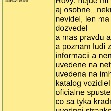
Rovy: nejde mi 
Registrován: 10-2006
aj osobne...nek
nevidel, len ma
dozvedel
a mas pravdu a
a poznam ludi z
informacii a n
uvedene na nete
uvedena na imh
katalog vozidiel
oficialne spust
co sa tyka kra
uvodnej stranke