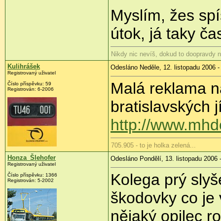
Myslím, žes spí
útok, já taky č
Nikdy nic nevíš, dokud to doopravdy n
Kulihrášek
Odesláno Neděle, 12. listopadu 2006 -
Registrovaný uživatel
Malá reklama n
Číslo příspěvku: 59
Registrován: 6-2006
bratislavských j
http://www.mhdc
705.905 - to je holka zelená...
Honza_Šlehofer
Odesláno Pondělí, 13. listopadu 2006 
Registrovaný uživatel
Kolega prý slyše
Číslo příspěvku: 1366
Registrován: 5-2002
škodovky co je 
nějaký opilec ro