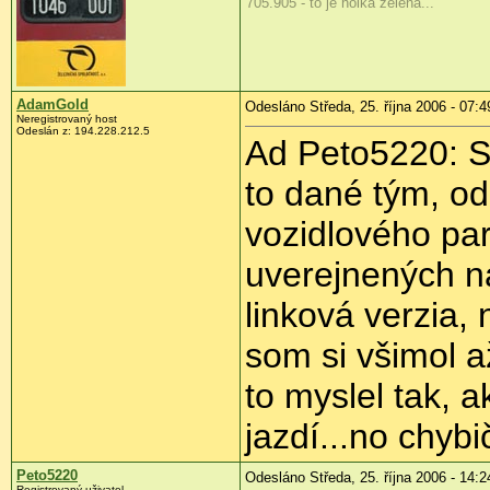
705.905 - to je holka zelená...
AdamGold
Odesláno Středa, 25. října 2006 - 07:4
Neregistrovaný host
Odeslán z: 194.228.212.5
Ad Peto5220: Sú
to dané tým, od
vozidlového par
uverejnených n
linková verzia,
som si všimol a
to myslel tak, a
jazdí...no chybi
Peto5220
Odesláno Středa, 25. října 2006 - 14:2
Registrovaný uživatel