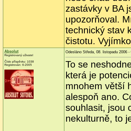
zastávky v BA j
upozorňoval. Mn
technický stav 
čistotu. Vyjímko
Absolut
Odesláno Středa, 08. listopadu 2006 -
Registrovaný uživatel
To se neshodne
Číslo příspěvku: 1038
Registrován: 6-2005
která je potenc
mnohem větší h
alespoň ano. Co
souhlasit, jsou
nekulturně, to j