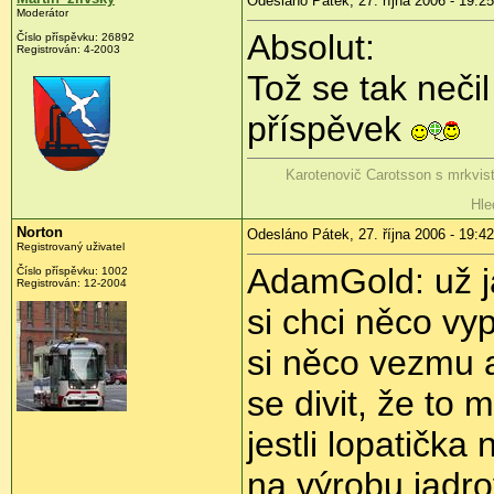
Odesláno Pátek, 27. října 2006 - 19:25
Moderátor
Absolut:
Číslo příspěvku: 26892
Registrován: 4-2003
Tož se tak nečil 
příspěvek
Karotenovič Carotsson s mrkvis
Hle
Norton
Odesláno Pátek, 27. října 2006 - 19:42
Registrovaný uživatel
AdamGold: už ja
Číslo příspěvku: 1002
Registrován: 12-2004
si chci něco vyp
si něco vezmu 
se divit, že to m
jestli lopatička
na výrobu jadr