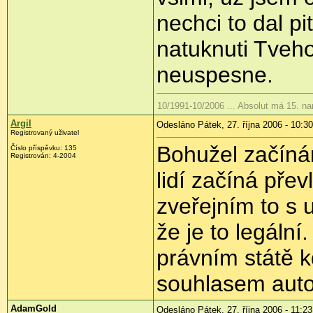
nechci to dal p
natuknuti Tveh
neuspesne.
10/1991-10/2006 ... Absolut má 15. n
Argil
Odesláno Pátek, 27. října 2006 - 10:30
Registrovaný uživatel
Bohužel začíná
Číslo příspěvku: 135
Registrován: 4-2004
lidí začíná pře
zveřejním to s 
že je to legáln
právním státě kd
souhlasem auto
AdamGold
Odesláno Pátek, 27. října 2006 - 11:23