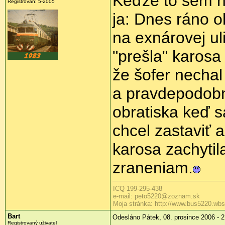
Keďže to sem n
Registrován: 5-2005
ja: Dnes ráno o
na exnárovej ul
"prešla" karosa
že šofer nechal
a pravdepodobn
obratiska keď s
chcel zastaviť 
karosa zachytila
zraneniam.
ICQ 199-295-438
e-mail: peto5220@zoznam.sk
Moja stránka: http://www.bus5220.wbs
Bart
Odesláno Pátek, 08. prosince 2006 - 2
Registrovaný uživatel