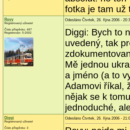
fotka je tam už
Rovy
Odesláno Čtvrtek, 26. října 2006 - 20:
Registrovaný uživatel
Diggi: Bych to n
Číslo příspěvku: 467
Registrován: 5-2002
uvedený, tak p
zdokumentovaná
Mě jednou ukrad
a jméno (a to vy
Adamovi říkal, 
nějak se k tomu
jednoduché, ale
Diggi
Odesláno Čtvrtek, 26. října 2006 - 21:
Registrovaný uživatel
Číslo příspěvku: 3