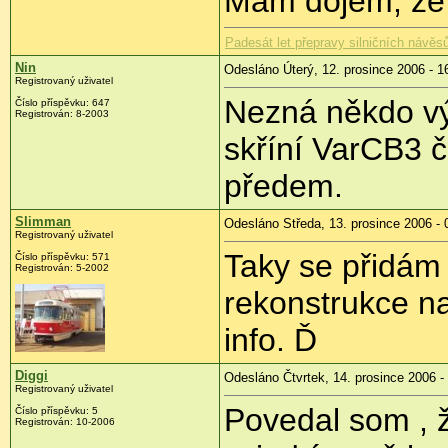
Mám dojem, že j
Padesát let přepravy silničních návěsů
Nin
Odesláno Úterý, 12. prosince 2006 - 1
Registrovaný uživatel
Nezná někdo výr
Číslo příspěvku: 647
Registrován: 8-2003
skříní VarCB3 č
předem.
Slimman
Odesláno Středa, 13. prosince 2006 - 
Registrovaný uživatel
Taky se přidám
Číslo příspěvku: 571
Registrován: 5-2002
rekonstrukce n
info. Ď
Diggi
Odesláno Čtvrtek, 14. prosince 2006 -
Registrovaný uživatel
Povedal som , 
Číslo příspěvku: 5
Registrován: 10-2006