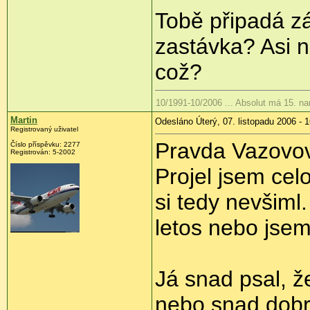
Tobě připadá zá
zastávka? Asi 
což?
10/1991-10/2006 ... Absolut má 15. n
Martin
Odesláno Úterý, 07. listopadu 2006 - 
Registrovaný uživatel
Pravda Vazovo
Číslo příspěvku: 2277
Registrován: 5-2002
Projel jsem cel
si tedy nevšiml
letos nebo jsem
Já snad psal, ž
nebo snad dobr