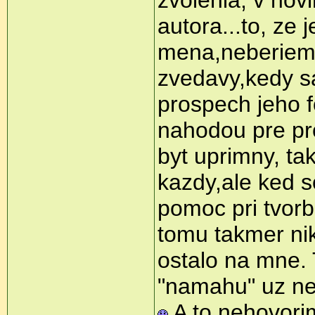
zvolenia, v no
autora...to, ze 
mena,neberiem
zvedavy,kedy sa
prospech jeho fo
nahodou pre pr
byt uprimny, ta
kazdy,ale ked s
pomoc pri tvorb
tomu takmer nik
ostalo na mne. 
"namahu" uz ned
A to nehovorim