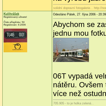
solidní dopravní fotogalerie... http://no
Kulihrášek
Odesláno Pátek, 27. října 2006 - 20:39
Registrovaný uživatel
Abychom se zase
Číslo příspěvku: 50
Registrován: 6-2006
jednu mou fotku 
06T vypadá vel
nátěru. Ovšem t
více než ostudn
705.905 - to je holka zelená...