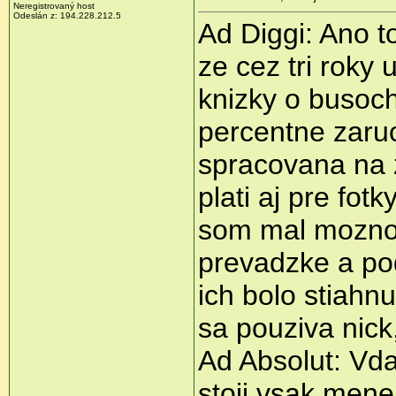
Neregistrovaný host
Odeslán z: 194.228.212.5
Ad Diggi: Ano t
ze cez tri roky 
knizky o busoch
percentne zaruc
spracovana na z
plati aj pre fot
som mal moznost
prevadzke a po
ich bolo stiahn
sa pouziva nick,
Ad Absolut: Vd
stoji vsak mene