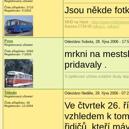
Registrovaný uživatel
Jsou někde fot
Číslo příspěvku: 2710
Registrován: 5-2002
MHD na Hané -
http://www.mhdnahane
Karosa C734.00
odkaz1
,
odkaz2
Pvvs
Odesláno Sobota, 28. října 2006 - 17:
Registrovaný uživatel
mrkni na mests
Číslo příspěvku: 2092
Registrován: 7-2003
pridavaly .
S trpělivostí učitele zvláštní školy doj
Štěpán
Odesláno Neděle, 29. října 2006 - 07:
Registrovaný uživatel
Ve čtvrtek 26. ř
Číslo příspěvku: 30
Registrován: 12-2004
vzhledem k tom
řidičů, kteří má