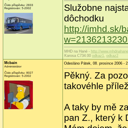
Služobne najsta
Číslo příspěvku: 2833
Registrován: 5-2002
dôchodku
http://imhd.sk/
w=2136213230
MHD na Hané -
http://www.mhdnahane
Karosa C734.00
odkaz1
,
odkaz2
Mcbain
Odesláno Pátek, 08. prosince 2006 - 2
Administrátor
Pěkný. Za pozorn
Číslo příspěvku: 8027
Registrován: 5-2002
takovéhle příleži
A taky by mě zaj
pan Z., který k