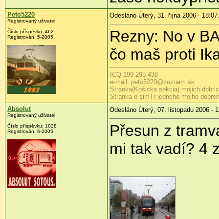
Peto5220
Odesláno Úterý, 31. října 2006 - 18:07
Registrovaný uživatel
Rezny: No v BA
Číslo příspěvku: 462
Registrován: 5-2005
čo maš proti I
ICQ 199-295-438
e-mail: peto5220@zoznam.sk
Stranka(Košicka sekcia) mojich dobri
Stranka o simTr jedneho mojho dobre
Absolut
Odesláno Úterý, 07. listopadu 2006 - 
Registrovaný uživatel
Přesun z tramva
Číslo příspěvku: 1028
Registrován: 6-2005
mi tak vadí? 4 