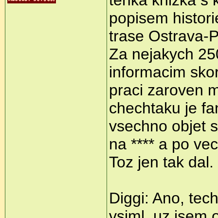
tenka knizka s
popisem historie
trase Ostrava-
Za nejakych 25
informacim sko
praci zaroven m
chechtaku je fa
vsechno objet s
na **** a po ve
Toz jen tak dal.
Diggi: Ano, te
vsiml, uz jsem o