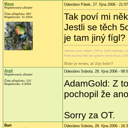
Mayg
Odesláno Pátek, 27. října 2006 - 21:07
Registrovaný uživatel
Tak poví mi ně
Číslo příspěvku: 897
Registrován: 11-2004
Jestli se těch 
je tam jiný fígl?
Ostrava: první město v ČR se 100% tramvají s d
Foťte kachny! Než jim upadne druhá hlava a bř
Bobr je mrtev, ať žije bobr?
Argil
Odesláno Sobota, 28. října 2006 - 08:
Registrovaný uživatel
AdamGold: Z to
Číslo příspěvku: 137
Registrován: 4-2004
pochopil že ano
Sorry za OT.
Bart
Odesláno Sobota, 28. října 2006 - 16: