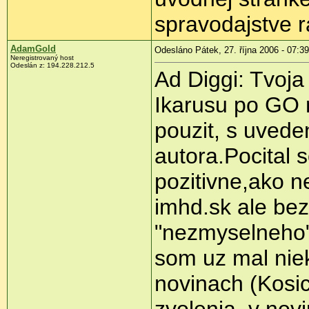
spravodajstve r
AdamGold
Odesláno Pátek, 27. října 2006 - 07:39
Neregistrovaný host
Odeslán z: 194.228.212.5
Ad Diggi: Tvoja 
Ikarusu po GO n
pouzit, s uvede
autora.Pocital 
pozitivne,ako ne
imhd.sk ale be
"nezmyselneho" 
som uz mal niek
novinach (Kosi