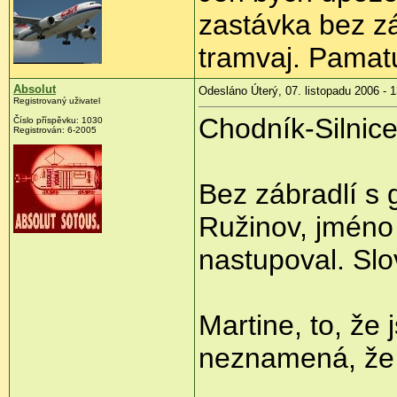
zastávka bez zá
tramvaj. Pamat
Absolut
Odesláno Úterý, 07. listopadu 2006 - 
Registrovaný uživatel
Chodník-Silnice
Číslo příspěvku: 1030
Registrován: 6-2005
Bez zábradlí s 
Ružinov, jméno
nastupoval. Slo
Martine, to, že 
neznamená, že 