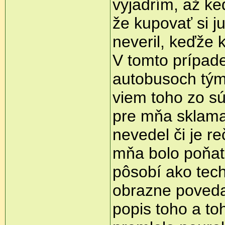
vyjadrím, až ke
že kupovať si j
neveril, keďže k
V tomto prípade
autobusoch tým 
viem toho zo súč
pre mňa sklam
nevedel či je r
mňa bolo poňat
pôsobí ako tec
obrazne poveda
popis toho a to