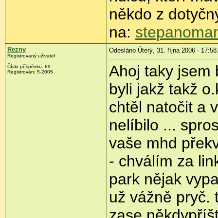
někdo z dotyčn
na:
stepanoma
Rezny
Odesláno Úterý, 31. října 2006 - 17:58
Registrovaný uživatel
Ahoj taky jsem by
Číslo příspěvku: 89
Registrován: 5-2005
byli jakž takž o
chtěl natočit a 
nelíbilo ... spr
vaše mhd překv
- chválím za li
park nějak vypad
už vážně pryč. 
zase někdypříšt