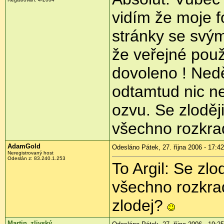
vidím že moje f
stránky se svý
že veřejné použ
dovoleno ! Nedě
odtamtud nic nev
ozvu. Se zloděj
všechno rozkr
AdamGold
Odesláno Pátek, 27. října 2006 - 17:42
Neregistrovaný host
Odeslán z: 83.240.1.253
To Argil: Se zl
všechno rozkra
zlodej?
Martin_zlivský