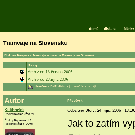
domů
|
diskuse
|
články
Tramvaje na Slovensku
Diskuse K-report
»
Tramvaje a metro
» Tramvaje na Slovensku
Dialog
Archiv do 16.června 2006
Archiv do 23.října 2006
Uzavřeno
: Další dialogy již nemůžete zahájit.
Autor
Příspěvek
Kulihrášek
Odesláno Úterý, 24. října 2006 - 18:19
Registrovaný uživatel
Jak to zatím v
Číslo příspěvku: 49
Registrován: 6-2006