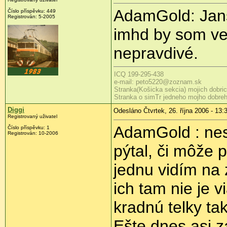
AdamGold: Jans
Číslo příspěvku: 449
Registrován: 5-2005
imhd by som vel
nepravdivé.
ICQ 199-295-438
e-mail: peto5220@zoznam.sk
Stranka(Košicka sekcia) mojich dobri
Stranka o simTr jedneho mojho dobre
Diggi
Odesláno Čtvrtek, 26. října 2006 - 13:
Registrovaný uživatel
AdamGold : nes
Číslo příspěvku: 1
Registrován: 10-2006
pýtal, či môže 
jednu vidím na 
ich tam nie je v
kradnú telky tak
Ešte dnes asi z