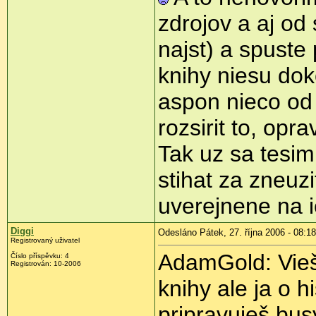
zdrojov a aj od
najst) a spuste
knihy niesu dok
aspon nieco od 
rozsirit to, opra
Tak uz sa tesim
stihat za zneuzit
uverejnene na 
Diggi
Odesláno Pátek, 27. října 2006 - 08:18
Registrovaný uživatel
AdamGold: Vieš
Číslo příspěvku: 4
Registrován: 10-2006
knihy ale ja o h
pripravuješ bus