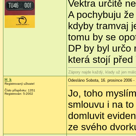
Vektra určitě n
A pochybuju že
kdyby tramvaj je
tomu by se opo
DP by byl určo r
která stojí pře
Zápory najde každý, klady už jen málo
H_k
Odesláno Sobota, 16. prosince 2006 -
Registrovaný uživatel
Jo, toho myslím,
Číslo příspěvku: 1351
Registrován: 5-2002
smlouvu i na to
domluvit eviden
ze svého dvorku