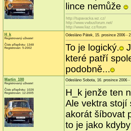
lince nemůže
http://tupavacka.wz.cz/
http://www.vwbusforum.net/
http://www.liaz.cz/forum
H_k
Odesláno Pátek, 15. prosince 2006 - 2
Registrovaný uživatel
To je logický.
J
Číslo příspěvku: 1348
Registrován: 5-2002
které patří sp
podobně...
Martin_100
Odesláno Sobota, 16. prosince 2006 -
Registrovaný uživatel
H_k jenže ten 
Číslo příspěvku: 1026
Registrován: 12-2005
Ale vektra stojí
akorát šíbovat
to je jako kdyby