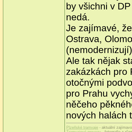
by všichni v DP 
nedá.
Je zajímavé, že
Ostrava, Olomo
(nemodernizují)
Ale tak nějak s
zakázkách pro
otočnými podvo
pro Prahu vych
něčeho pěkného
nových halách ta
Plzeňské tramvaje
- aktuální zajímavos
Tramvajové provozy
- fotografie z rů