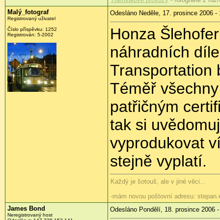
Malý_fotograf
Odesláno Neděle, 17. prosince 2006 - 
Registrovaný uživatel
Honza Šlehofer
Číslo příspěvku: 1252
Registrován: 5-2002
náhradních díle
Transportation
Téměř všechny d
patřičným certi
tak si uvědomuj
vyprodukovat ví
stejně vyplatí.
Každý je šotouš, ale v jiné věci...
-mám novou poštovní adresu: stepan.e
James Bond
Odesláno Pondělí, 18. prosince 2006 -
Neregistrovaný host