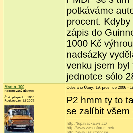
potkáváme auto
procent. Kdyby 
zápis do Guinn
1000 Kč výhrou,
nadsázky vyděl
venku jsem byl 
jednotce sólo 2
Martin_100
Odesláno Úterý, 19. prosince 2006 - 1
Registrovaný uživatel
P2 hmm ty to ta
Číslo příspěvku: 1033
Registrován: 12-2005
se zalíbit všem
http://tupavacka.wz.cz/
http://www.vwbusforum.net/
http://www.liaz.cz/forum