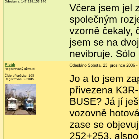
Odeslán z: 147.228.153.146
Včera jsem jel
společným rozj
vzorně čekaly, 
jsem se na dvo
nevibruje. Sólo
Plzák
Odesláno Sobota, 23. prosince 2006 -
Registrovaný uživatel
Jo a to jsem za
Číslo příspěvku: 195
Registrován: 2-2005
přivezena K3R-
BUSE? Já jí ješ
vozovně hotová
zase se objevu
252+253, alspo