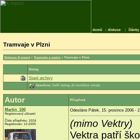
domů
|
diskuse
|
články
Tramvaje v Plzni
Diskuse K-report
»
Tramvaje a metro
» Tramvaje v Plzni
Dialog
Staré archivy
Uzavřeno
: Další dialogy již nemůžete zahájit.
Autor
Příspěvek
Martin_100
Odesláno Pátek, 15. prosince 2006 - 2
Registrovaný uživatel
(mimo Vektry)
Číslo příspěvku: 1024
Registrován: 12-2005
Vektra patří ško