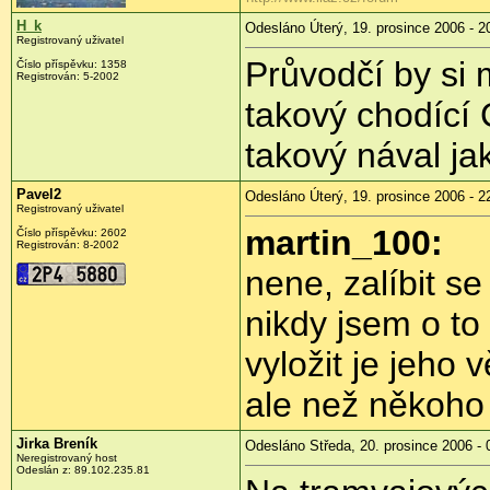
H_k
Odesláno Úterý, 19. prosince 2006 - 2
Registrovaný uživatel
Průvodčí by si 
Číslo příspěvku: 1358
Registrován: 5-2002
takový chodíc
takový nával jak
Pavel2
Odesláno Úterý, 19. prosince 2006 - 2
Registrovaný uživatel
martin_100:
Číslo příspěvku: 2602
Registrován: 8-2002
nene, zalíbit s
nikdy jsem o to
vyložit je jeho v
ale než někoho
Jirka Breník
Odesláno Středa, 20. prosince 2006 - 
Neregistrovaný host
Odeslán z: 89.102.235.81