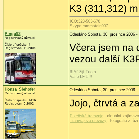
K3 (311,312) mí
ICQ:323-503-678
Skype:rammstein997
Pingu93
Odesláno Sobota, 30. prosince 2006 -
Registrovaný uživatel
Včera jsem na d
Číslo příspěvku: 4
Registrován: 12-2006
vezou další K3
!!!Ať žijí Trio a
Vario LF.E!!!
Honza_Šlehofer
Odesláno Sobota, 30. prosince 2006 -
Registrovaný uživatel
Jojo, čtrvtá a 
Číslo příspěvku: 1416
Registrován: 5-2002
Plzeňské tramvaje
- aktuální zajímavos
Tramvajové provozy
- fotografie z rů