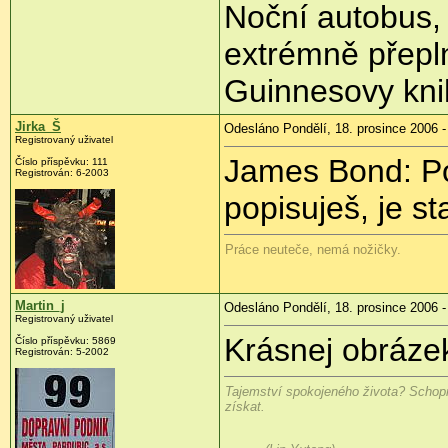
Noční autobus, 
extrémně přepln
Guinnesovy kni
Jirka_Š
Odesláno Pondělí, 18. prosince 2006 -
Registrovaný uživatel
James Bond: Po
Číslo příspěvku: 111
Registrován: 6-2003
popisuješ, je s
Práce neuteče, nemá nožičky.
Martin_j
Odesláno Pondělí, 18. prosince 2006 -
Registrovaný uživatel
Krásnej obrázek
Číslo příspěvku: 5869
Registrován: 5-2002
Tajemství spokojeného života? Schopn
získat.