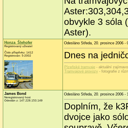
Na tramvajových
Aster:303,304,
obvykle 3 sóla 
Aster).
Honza_Šlehofer
Odesláno Středa, 20. prosince 2006 - 
Registrovaný uživatel
Dnes na jednič
Číslo příspěvku: 1412
Registrován: 5-2002
Plzeňské tramvaje
- aktuální zajímavos
Tramvajové provozy
- fotografie z rů
James Bond
Odesláno Středa, 20. prosince 2006 - 
Neregistrovaný host
Odeslán z: 147.228.153.149
Doplním, že k3R
dvojce jako sólo
soupravě. Včere