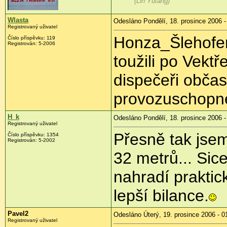
(Lin Yutang)
Wlasta
Odesláno Pondělí, 18. prosince 2006 -
Registrovaný uživatel
Honza_Šlehofer
Číslo příspěvku: 119
Registrován: 5-2006
toužili po Vekt
dispečeři obča
provozuschopné
H_k
Odesláno Pondělí, 18. prosince 2006 -
Registrovaný uživatel
Přesně tak jsem 
Číslo příspěvku: 1354
Registrován: 5-2002
32 metrů... Sic
nahradí praktick
lepší bilance.
Pavel2
Odesláno Úterý, 19. prosince 2006 - 0
Registrovaný uživatel