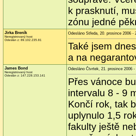
k prasknutí, mu
zónu jedné pěk
Jirka Breník
Odesláno Středa, 20. prosince 2006 - 
Neregistrovaný host
Odeslán z: 89.102.235.81
Také jsem dnes
a na negaranto
James Bond
Odesláno Čtvrtek, 21. prosince 2006 -
Neregistrovaný host
Odeslán z: 147.228.153.141
Přes vánoce bu
intervalu 8 - 9 
Končí rok, tak 
uplynulo 1,5 r
fakulty ještě n