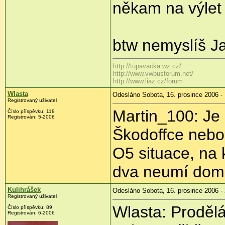
někam na výlet a
btw nemyslíš J
http://tupavacka.wz.cz/
http://www.vwbusforum.net/
http://www.liaz.cz/forum
Wlasta
Odesláno Sobota, 16. prosince 2006 -
Registrovaný uživatel
Martin_100: Je c
Číslo příspěvku: 118
Registrován: 5-2006
Škodoffce nebo 
O5 situace, na 
dva neumí domlu
Kulihrášek
Odesláno Sobota, 16. prosince 2006 -
Registrovaný uživatel
Wlasta: Prodělá
Číslo příspěvku: 89
Registrován: 6-2006