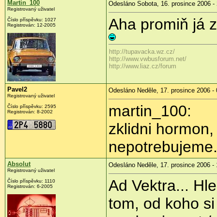
Martin_100
Odesláno Sobota, 16. prosince 2006 -
Registrovaný uživatel
Aha promiň já z
Číslo příspěvku: 1027
Registrován: 12-2005
http://tupavacka.wz.cz/
http://www.vwbusforum.net/
http://www.liaz.cz/forum
Pavel2
Odesláno Neděle, 17. prosince 2006 - 
Registrovaný uživatel
martin_100:
Číslo příspěvku: 2595
Registrován: 8-2002
zklidni hormon,
nepotrebujeme
Absolut
Odesláno Neděle, 17. prosince 2006 - 
Registrovaný uživatel
Ad Vektra... Hle
Číslo příspěvku: 1110
Registrován: 6-2005
tom, od koho 