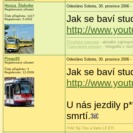
Honza_Šlehofer
Odesláno Sobota, 30. prosince 2006 -
Registrovaný uživatel
Jak se baví stu
Číslo příspěvku: 1417
Registrován: 5-2002
http://www.yo
Plzeňské tramvaje
- aktuální zajímavos
Tramvajové provozy
- fotografie z rů
Pingu93
Odesláno Sobota, 30. prosince 2006 -
Registrovaný uživatel
Jak se baví stu
Číslo příspěvku: 5
Registrován: 12-2006
http://www.yo
U nás jezdily p
smrtí.
!!!Ať žijí Trio a Vario LF.E!!!