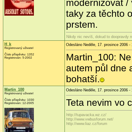
modernizovat / 
taky za těchto
prstem.
Nikdy nic nevíš, dokud to doopravdy n
H_k
Odesláno Neděle, 17. prosince 2006 - 
Registrovaný uživatel
Martin_100: Ne,
Číslo příspěvku: 1352
Registrován: 5-2002
autem půl dne 
bohatší.
Martin_100
Odesláno Neděle, 17. prosince 2006 - 
Registrovaný uživatel
Teta nevim vo c
Číslo příspěvku: 1030
Registrován: 12-2005
http://tupavacka.wz.cz/
http://www.vwbusforum.net/
http://www.liaz.cz/forum