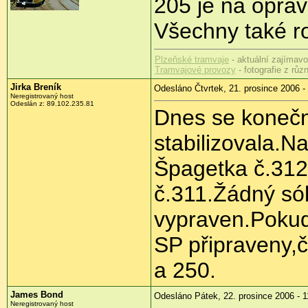
205 je na oprav
Všechny také r
Plzeňské tramvaje
- aktuální zajímavos
Tramvajové provozy
- fotografie z rů
Jirka Breník
Odesláno Čtvrtek, 21. prosince 2006 -
Neregistrovaný host
Odeslán z: 89.102.235.81
Dnes se konečn
stabilizovala.Na
Špagetka č.312
č.311.Žádný só
vypraven.Pokud
SP připraveny,
a 250.
James Bond
Odesláno Pátek, 22. prosince 2006 - 1
Neregistrovaný host