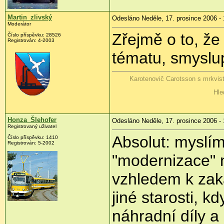
Martin_zlivský
Odesláno Neděle, 17. prosince 2006 - 
Moderátor
Zřejmě o to, že
Číslo příspěvku: 28526
Registrován: 4-2003
tématu, smyslu
Karotenovič Carotsson s mrkvis
Hle
Honza_Šlehofer
Odesláno Neděle, 17. prosince 2006 - 
Registrovaný uživatel
Absolut: myslí
Číslo příspěvku: 1410
Registrován: 5-2002
"modernizace" 
vzhledem k zaká
jiné starosti, k
náhradní díly a