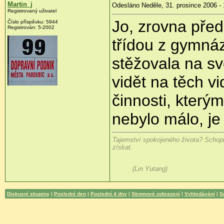
Martin_j
Odesláno Neděle, 31. prosince 2006 - 
Registrovaný uživatel
Jo, zrovna před
Číslo příspěvku: 5944
Registrován: 5-2002
třídou z gymnáz
stěžovala na sv
vidět na těch v
činnosti, kterým
nebylo málo, je
Tajemství spokojeného života? Schopn
získat.
(Lin Yutang)
Diskusní skupiny
|
Poslední den
|
Poslední 4 dny
|
Stromové zobrazení
|
Vyhledávání
|
S