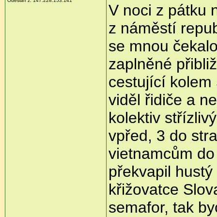
Odeslán z: 147.228.153.141
V noci z pátku 
z náměstí repub
se mnou čekalo a
zaplněné přibliž
cestující kolem
viděl řidiče a n
kolektiv střízli
vpřed, 3 do str
vietnamcům do 
překvapil hustý
křižovatce Slov
semafor, tak by