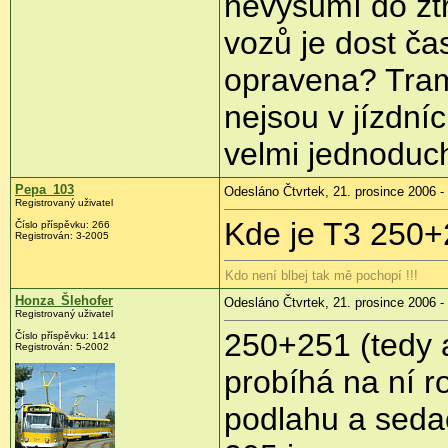
nevyšumí do zt
vozů je dost ča
opravena? Tramv
nejsou v jízdní
velmi jednoduc
Pepa_103
Odesláno Čtvrtek, 21. prosince 2006 -
Registrovaný uživatel
Kde je T3 250
Číslo příspěvku: 266
Registrován: 3-2005
Kdo není blbej tak mě pochopí !!!
Honza_Šlehofer
Odesláno Čtvrtek, 21. prosince 2006 -
Registrovaný uživatel
250+251 (tedy a
Číslo příspěvku: 1414
Registrován: 5-2002
probíhá na ní r
podlahu a seda