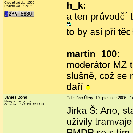
h_k:
Číslo příspěvku: 2599
Registrován: 8-2002
a ten průvodčí b
to by asi při t
martin_100:
moderátor MZ to
slušně, což se
daří
James Bond
Odesláno Úterý, 19. prosince 2006 - 1
Neregistrovaný host
Odeslán z: 147.228.153.148
Jirka Š: Ano, st
uživily tramvaj
PMDP se s tím n