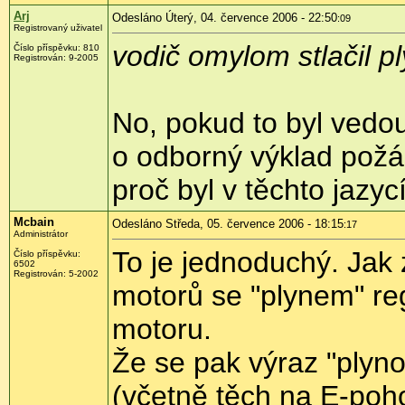
Arj
Odesláno Úterý, 04. července 2006 - 22:50
:09
Registrovaný uživatel
vodič omylom stlačil p
Číslo příspěvku: 810
Registrován: 9-2005
No, pokud to byl vedou
o odborný výklad požá
proč byl v těchto jazyc
Mcbain
Odesláno Středa, 05. července 2006 - 18:15
:17
Administrátor
To je jednoduchý. Jak
Číslo příspěvku:
6502
Registrován: 5-2002
motorů se "plynem" reg
motoru.
Že se pak výraz "plynov
(včetně těch na E-poho