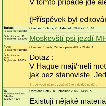
V tomto pripade jde al
(Příspěvek byl editov
Turista
Odesláno Sobota, 25. listopadu 2006 - 23:15
:52
Registrovaný uživatel
Moskevští psi jezdí M
Číslo příspěvku: 45
Registrován: 12-2003
Pvvs
Odesláno Středa, 29. listopadu 2006 - 21:44
:17
Registrovaný uživatel
Dotaz :
Číslo příspěvku:
2182
Registrován: 7-2003
V Hague maji/meli mot
jak bez stanoviste. Je
S trpělivostí učitele zvláštní školy dojdeš nejdál .
W.
Odesláno Pátek, 01. prosince 2006 - 13:49
:39
Neregistrovaný host
Odeslán z:
Existují nějaké mater
89.102.47.225