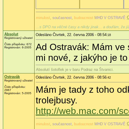
minulost
,
současnost
,
budoucnost
MHD V OSTRAVĚ
...s DPO na věčné časy a nikdy jinak... a doufám, že j
Absolut
Odesláno Čtvrtek, 22. června 2006 - 08:54
:18
Registrovaný uživatel
Ad Ostravák: Mám ve s
Číslo příspěvku: 672
Registrován: 6-2005
mi nové, z jakýho je to
Absolutí šotoflek je v baru Podraz na Štvanici.
Ostravák
Odesláno Čtvrtek, 22. června 2006 - 08:56
:42
Registrovaný uživatel
Mám je tady z toho odk
Číslo příspěvku:
2967
Registrován: 5-2005
trolejbusy.
http://web.mac.com/sc
minulost
,
současnost
,
budoucnost
MHD V OSTRAVĚ