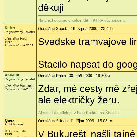
děkuji
Na přechodu pro chodce, drtí TATRA důchodce....
Kubrt
Odesláno Sobota, 19. srpna 2006 - 23:43
:11
Registrovaný uživatel
Svedske tramvajove l
Číslo příspěvku:
1297
Registrován: 9-2004
Stacilo napsat do goog
Absolut
Odesláno Pátek, 08. září 2006 - 16:30
:33
Registrovaný uživatel
Zdar, mé cesty mě zře
Číslo příspěvku: 880
Registrován: 6-2005
ale električky žeru.
Absolutí šotoflek je v baru Podraz na Štvanici.
Quex
Odesláno Středa, 11. října 2006 - 15:03
:18
Administrátor
V Bukurešti našli tajné
Číslo příspěvku:
3755