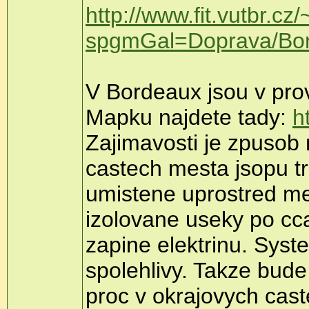
http://www.fit.vutbr.cz
spgmGal=Doprava/Bor
V Bordeaux jsou v prov
Mapku najdete tady:
h
Zajimavosti je zpusob 
castech mesta jsopu tra
umistene uprostred mez
izolovane useky po cc
zapine elektrinu. Sys
spolehlivy. Takze bude
proc v okrajovych cast