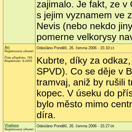
zajimalo. Je fakt, ze v
s jejim vyznamem ve 
Nevis (nebo nekdo jiny
pomerne velkorysy nav
Arj
Odesláno Pondělí, 26. června 2006 - 15:10
:13
Registrovaný uživatel
Kubrte, díky za odkaz,
Číslo příspěvku: 785
Registrován: 9-2005
SPVD). Co se děje v Be
tramvaj, aniž by rušil
kopec. V úseku do přís
bylo město mimo centru
díra.
Vladass
Odesláno Pondělí, 26. června 2006 - 15:27
:09
Registrovaný uživatel