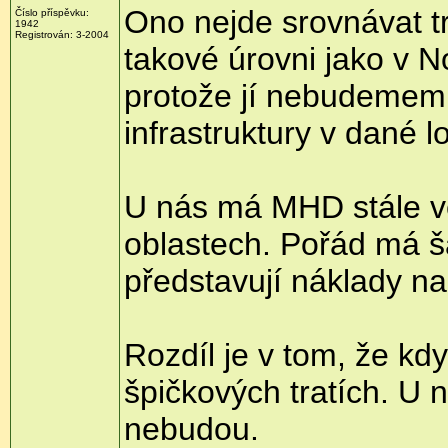
Ono nejde srovnávat t
Číslo příspěvku:
1942
Registrován: 3-2004
takové úrovni jako v 
protože jí nebudemem p
infrastruktury v dané lo
U nás má MHD stále velk
oblastech. Pořád má ša
představují náklady n
Rozdíl je v tom, že kd
špičkových tratích. U n
nebudou.