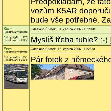
Předpokládám, že tato
vozům K5AR doporučuji 
bude vše potřebné. Zat
Káem
Odesláno Čtvrtek, 01. června 2006 - 13:29
:47
Registrovaný uživatel
Myslíš třeba tuhle? :-)
Číslo příspěvku: 973
Registrován: 8-2005
Prgy
Odesláno Čtvrtek, 15. června 2006 - 11:28
:31
Registrovaný uživatel
Pár fotek z německéh
Číslo příspěvku: 258
Registrován: 5-2003