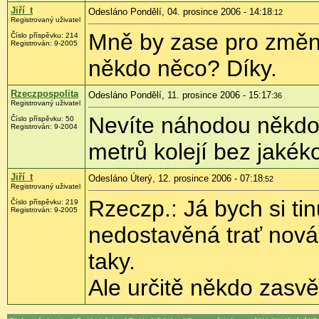
Jiří_t
Odesláno Pondělí, 04. prosince 2006 - 14:18
:12
Registrovaný uživatel
Mně by zase pro změn
Číslo příspěvku: 214
Registrován: 9-2005
někdo něco? Díky.
Rzeczpospolita
Odesláno Pondělí, 11. prosince 2006 - 15:17
:36
Registrovaný uživatel
Nevíte náhodou někdo, 
Číslo příspěvku: 50
Registrován: 9-2004
metrů kolejí bez jakék
Jiří_t
Odesláno Úterý, 12. prosince 2006 - 07:18
:52
Registrovaný uživatel
Rzeczp.: Já bych si tin
Číslo příspěvku: 219
Registrován: 9-2005
nedostavěná trať nová
taky.
Ale určitě někdo zasvě