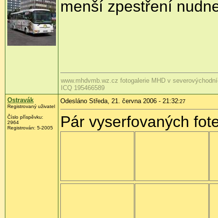
menší zpestření nudne
www.mhdvmb.wz.cz fotogalerie MHD v severovýchodn
ICQ 195466589
Ostravák
Odesláno Středa, 21. června 2006 - 21:32
:27
Registrovaný uživatel
Pár vyserfovaných fot
Číslo příspěvku:
2964
Registrován: 5-2005