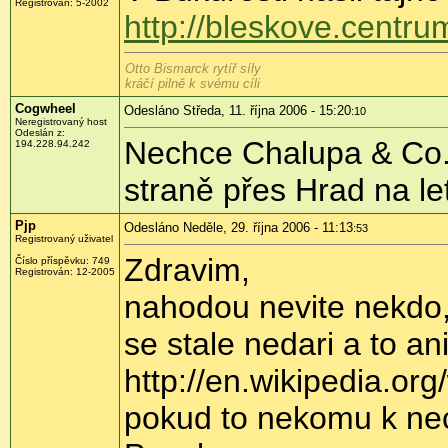
Registrován: 5-2002
http://bleskove.centru
Otto Bismarck rytíř síly
kráčí pilně k svému cíli
Cogwheel
Odesláno Středa, 11. října 2006 - 15:20
:10
Neregistrovaný host
Odeslán z:
Nechce Chalupa & Co.
194.228.94.242
straně přes Hrad na le
Pjp
Odesláno Neděle, 29. října 2006 - 11:13
:53
Registrovaný uživatel
Zdravim,
Číslo příspěvku: 749
Registrován: 12-2005
nahodou nevite nekdo,
se stale nedari a to an
http://en.wikipedia.o
pokud to nekomu k ne