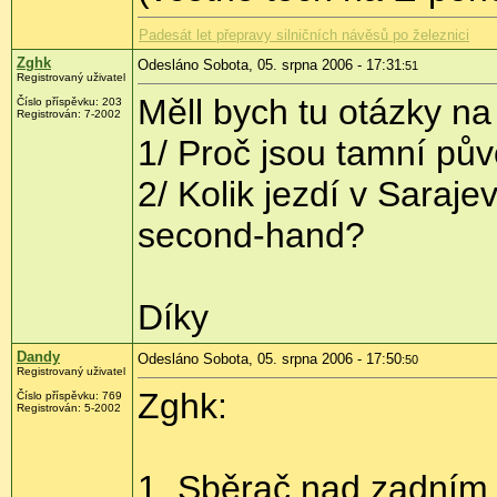
Padesát let přepravy silničních návěsů po železnici
Zghk
Odesláno Sobota, 05. srpna 2006 - 17:31
:51
Registrovaný uživatel
Měll bych tu otázky na
Číslo příspěvku: 203
Registrován: 7-2002
1/ Proč jsou tamní pů
2/ Kolik jezdí v Saraj
second-hand?
Díky
Dandy
Odesláno Sobota, 05. srpna 2006 - 17:50
:50
Registrovaný uživatel
Zghk:
Číslo příspěvku: 769
Registrován: 5-2002
1, Sběrač nad zadním 