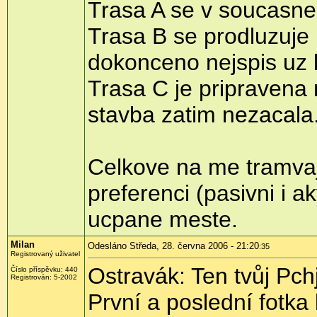
Trasa A se v soucasne
Trasa B se prodluzuje
dokonceno nejspis uz l
Trasa C je pripravena 
stavba zatim nezacala
Celkove na me tramvaj
preferenci (pasivni i a
ucpane meste.
Milan
Odesláno Středa, 28. června 2006 - 21:20
:35
Registrovaný uživatel
Ostravák: Ten tvůj P
Číslo příspěvku: 440
Registrován: 5-2002
První a poslední fotk