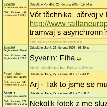
Syverin
Odesláno Pondělí, 26. června 2006 - 19:34
:18
Registrovaný uživatel
Vót těchnika: pěrvoj v
Číslo příspěvku: 439
Registrován: 5-2002
http://www.railfaneuro
tramvaj s asynchronn
Kucíí, víte, ona je pravda ale úplně někde jinde
Absolut
Odesláno Úterý, 27. června 2006 - 08:20
:41
Registrovaný uživatel
Syverin: Fíha
Číslo příspěvku: 693
Registrován: 6-2005
Absolutí šotoflek je v baru Podraz na Štvanici.
Pavel_reiser
Odesláno Úterý, 27. června 2006 - 12:43
:30
Registrovaný uživatel
Arj - Tak to jsme se mu
Číslo příspěvku: 388
Registrován: 5-2002
Adam_r
Odesláno Úterý, 27. června 2006 - 23:58
:10
Registrovaný uživatel
Nekolik fotek z me slu
Číslo příspěvku: 677
Registrován: 10-2003