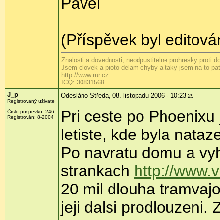
Pavel
(Příspěvek byl editová
Znalosti a dovednosti, neodpustitelne prohresky proti 
Jsem clovek a proto delam chyby a taky jsem na to patr
http://www.rur.cz
ICQ: 30831569
J_p
Odesláno Středa, 08. listopadu 2006 - 10:23
:29
Registrovaný uživatel
Pri ceste po Phoenixu 
Číslo příspěvku: 246
Registrován: 8-2004
letiste, kde byla nataz
Po navratu domu a vyh
strankach
http://www.v
20 mil dlouha tramvaj
jeji dalsi prodlouzeni.