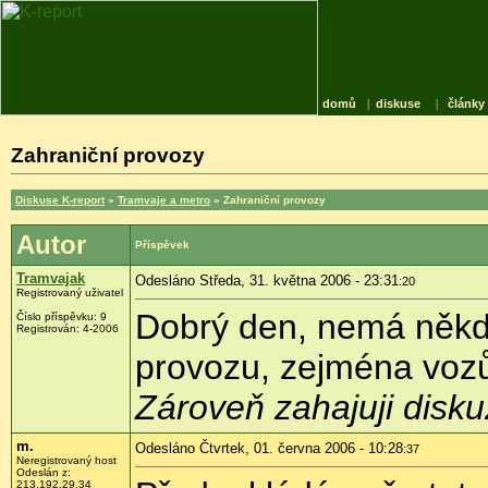
domů
|
diskuse
|
články
Zahraniční provozy
Diskuse K-report
»
Tramvaje a metro
» Zahraniční provozy
Autor
Příspěvek
Tramvajak
Odesláno Středa, 31. května 2006 - 23:31
:20
Registrovaný uživatel
Dobrý den, nemá někdo
Číslo příspěvku: 9
Registrován: 4-2006
provozu, zejména vo
Zároveň zahajuji disku
m.
Odesláno Čtvrtek, 01. června 2006 - 10:28
:37
Neregistrovaný host
Odeslán z:
213.192.29.34