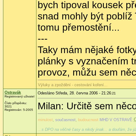
bych tipoval kousek p
snad mohly být poblíž
tomu přemostění...
---
Taky mám nějaké fotky,
plánky s vyznačením tr
provoz, můžu sem něco
Výluky a zpoždění - cestování koření...
Ostravák
Odesláno Středa, 28. června 2006 - 21:26
:21
Registrovaný uživatel
Milan: Určitě sem něco
Číslo příspěvku:
3021
Registrován: 5-2005
minulost
,
současnost
,
budoucnost
MHD V OSTRAVĚ
...s DPO na věčné časy a nikdy jinak... a doufám, že j