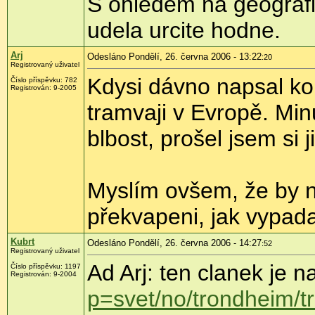
S ohledem na geografic
udela urcite hodne.
Arj
Odesláno Pondělí, 26. června 2006 - 13:22
:20
Registrovaný uživatel
Kdysi dávno napsal ko
Číslo příspěvku: 782
Registrován: 9-2005
tramvaji v Evropě. Min
blbost, prošel jsem si 
Myslím ovšem, že by někt
překvapeni, jak vypada
Kubrt
Odesláno Pondělí, 26. června 2006 - 14:27
:52
Registrovaný uživatel
Ad Arj: ten clanek je
Číslo příspěvku: 1197
Registrován: 9-2004
p=svet/no/trondheim/