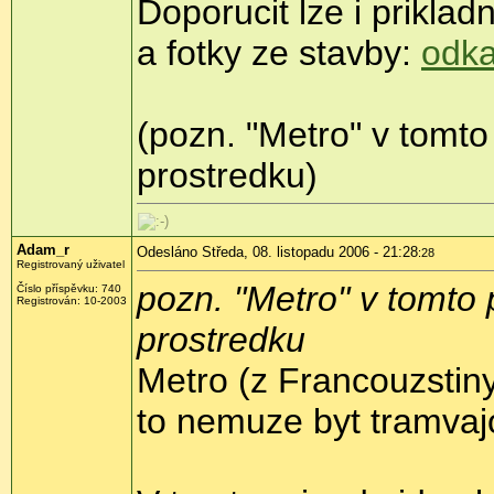
Doporucit lze i prikla
a fotky ze stavby:
odk
(pozn. "Metro" v tomto
prostredku)
Adam_r
Odesláno Středa, 08. listopadu 2006 - 21:28
:28
Registrovaný uživatel
pozn. "Metro" v tomto 
Číslo příspěvku: 740
Registrován: 10-2003
prostredku
Metro (z Francouzstiny
to nemuze byt tramvaj