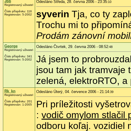
Jbb
Odesláno Středa, 28. června 2006 - 23:35
:10
Registrovaný uživatel
syverin
Tja, co ty zap
Číslo příspěvku: 116
Registrován: 5-2002
Trochu mi to připomíná
Prodám zánovní mobiln
George
Odesláno Čtvrtek, 29. června 2006 - 08:52
:48
Registrovaný uživatel
Já jsem to probrouzdal
Číslo příspěvku: 341
Registrován: 5-2002
jsou tam jak tramvaje 
zelená, elektroRTO, a 
Rk_kn
Odesláno Úterý, 04. července 2006 - 21:14
:39
Registrovaný uživatel
Pri príležitosti vyšetr
Číslo příspěvku: 201
Registrován: 1-2005
:
vodič omylom stlačil 
odboru koľaj. vozidiel