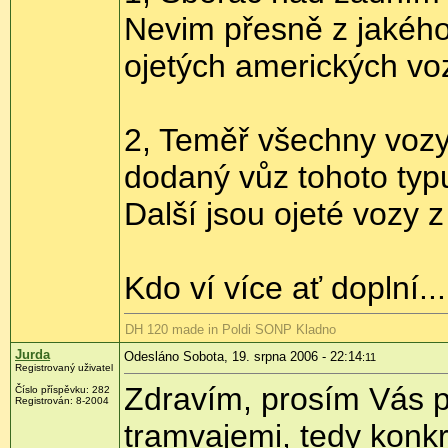
Nevim přesně z jakého 
ojetých amerických v
2, Teměř všechny vozy
dodaný vůz tohoto typ
Další jsou ojeté vozy 
Kdo ví více ať doplní...
DH 120 made in Poldi SONP Kladno
Jurda
Odesláno Sobota, 19. srpna 2006 - 22:14
:11
Registrovaný uživatel
Zdravím, prosím Vás 
Číslo příspěvku: 282
Registrován: 8-2004
tramvajemi, tedy konk