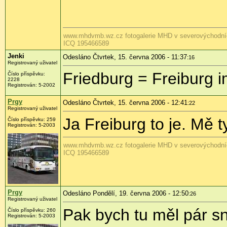
www.mhdvmb.wz.cz fotogalerie MHD v severovýchodn
ICQ 195466589
Jenki
Odesláno Čtvrtek, 15. června 2006 - 11:37
:16
Registrovaný uživatel
Friedburg = Freiburg 
Číslo příspěvku:
2228
Registrován: 5-2002
Prgy
Odesláno Čtvrtek, 15. června 2006 - 12:41
:22
Registrovaný uživatel
Ja Freiburg to je. Mě 
Číslo příspěvku: 259
Registrován: 5-2003
www.mhdvmb.wz.cz fotogalerie MHD v severovýchodn
ICQ 195466589
Prgy
Odesláno Pondělí, 19. června 2006 - 12:50
:26
Registrovaný uživatel
Pak bych tu měl pár s
Číslo příspěvku: 260
Registrován: 5-2003