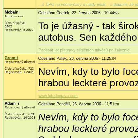
...s DPO na věčné časy a nikdy jinak... a doufám, že j
Mcbain
Odesláno Čtvrtek, 22. června 2006 - 10:44
:56
Administrátor
To je úžasný - tak širo
Číslo příspěvku:
6402
Registrován: 5-2002
autobus. Sen každého
Padesát let přepravy silničních návěsů po železnici
Gromit
Odesláno Pátek, 23. června 2006 - 11:25
:04
Registrovaný uživatel
Nevím, kdy to bylo foc
Číslo příspěvku: 723
Registrován: 1-2006
hrabou leckteré provoz
www.fotodoprava.com
Adam_r
Odesláno Pondělí, 26. června 2006 - 11:51
:20
Registrovaný uživatel
Nevím, kdy to bylo foc
Číslo příspěvku: 673
Registrován: 10-2003
hrabou leckteré provoz