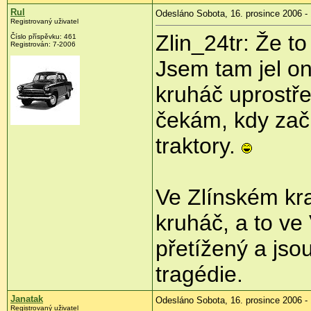
Rul
Odesláno Sobota, 16. prosince 2006 -
Registrovaný uživatel
Zlin_24tr: Že to
Číslo příspěvku: 461
Registrován: 7-2006
Jsem tam jel on
kruháč uprostře
čekám, kdy začn
traktory.
Ve Zlínském kra
kruháč, a to ve
přetížený a jso
tragédie.
Janatak
Odesláno Sobota, 16. prosince 2006 -
Registrovaný uživatel