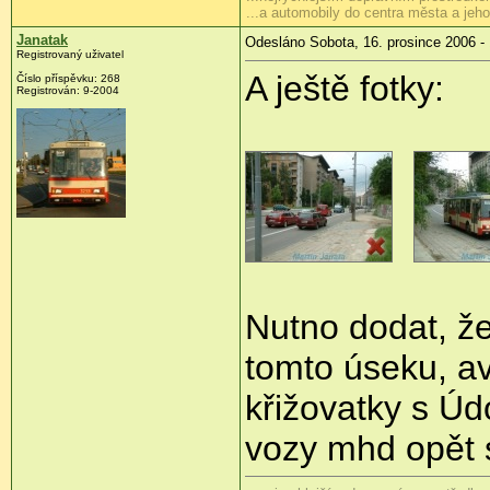
...a automobily do centra města a je
Janatak
Odesláno Sobota, 16. prosince 2006 -
Registrovaný uživatel
A ještě fotky:
Číslo příspěvku: 268
Registrován: 9-2004
Nutno dodat, ž
tomto úseku, a
křižovatky s Ú
vozy mhd opět s