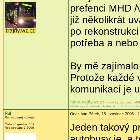
prefenci MHD /
již několikrát 
po rekonstrukci
potřeba a nebo 
By mě zajímalo
Protože každé v
komunikací je 
http://trajfly.wz.cz
- novinky z provozu MHD 
Následuj svůj instinkt - Rába :-) .:|:.
ICQ
:
271 44
Rul
Odesláno Pátek, 15. prosince 2006 - 2
Registrovaný uživatel
Jeden takový p
Číslo příspěvku: 459
Registrován: 7-2006
autobusy je, a t