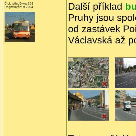
Další příklad
b
Číslo příspěvku: 302
Registrován: 9-2004
Pruhy jsou spo
od zastávek Poř
Václavská až p