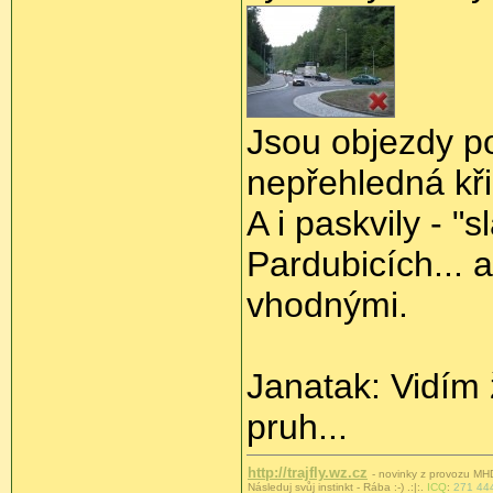
Jsou objezdy p
nepřehledná kři
A i paskvily - "
Pardubicích... 
vhodnými.
Janatak: Vidím 
pruh...
http://trajfly.wz.cz
- novinky z provozu MHD 
Následuj svůj instinkt - Rába :-) .:|:.
ICQ
:
271 44