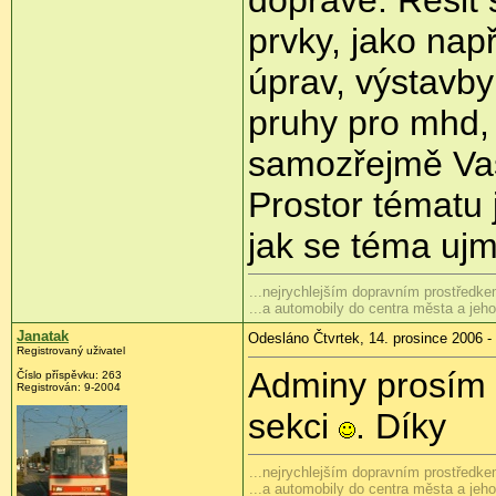
prvky, jako např
úprav, výstavby
pruhy pro mhd, 
samozřejmě Vaš
Prostor tématu 
jak se téma ujm
...nejrychlejším dopravním prostředkem
...a automobily do centra města a je
Janatak
Odesláno Čtvrtek, 14. prosince 2006 -
Registrovaný uživatel
Adminy prosím 
Číslo příspěvku: 263
Registrován: 9-2004
sekci
. Díky
...nejrychlejším dopravním prostředkem
...a automobily do centra města a je