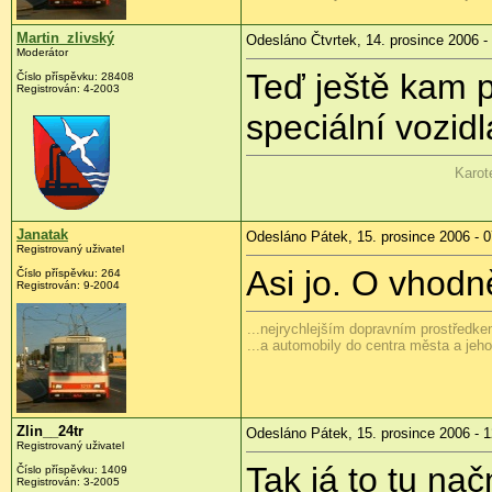
Martin_zlivský
Odesláno Čtvrtek, 14. prosince 2006 -
Moderátor
Teď ještě kam p
Číslo příspěvku: 28408
Registrován: 4-2003
speciální vozid
Karot
Janatak
Odesláno Pátek, 15. prosince 2006 - 0
Registrovaný uživatel
Asi jo. O vhodn
Číslo příspěvku: 264
Registrován: 9-2004
...nejrychlejším dopravním prostředkem
...a automobily do centra města a je
Zlin__24tr
Odesláno Pátek, 15. prosince 2006 - 1
Registrovaný uživatel
Tak já to tu na
Číslo příspěvku: 1409
Registrován: 3-2005