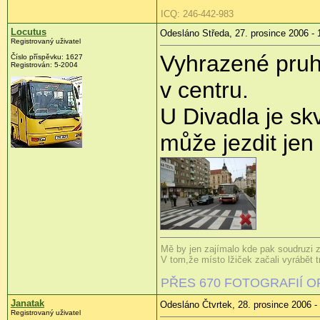
ICQ: 246-442-983
Locutus
Odesláno Středa, 27. prosince 2006 - 
Registrovaný uživatel
Vyhrazené pruh
Číslo příspěvku: 1627
Registrován: 5-2004
v centru.
U Divadla je sk
může jezdit jen
Mě by jen zajímalo kde pak soudruzi z
V tom,že místo lžiček začali vyrábět t
PŘES 670 FOTOGRAFIÍ 
Janatak
Odesláno Čtvrtek, 28. prosince 2006 -
Registrovaný uživatel