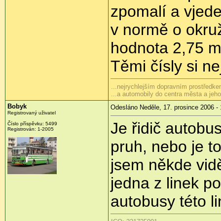
zpomalí a vjede
v normě o okruž
hodnota 2,75 m 
Těmi čísly si nej
...nejrychlejším dopravním prostředkem
...a automobily do centra města a je
Bobyk
Odesláno Neděle, 17. prosince 2006 - 
Registrovaný uživatel
Je řidič autobu
Číslo příspěvku: 5499
Registrován: 1-2005
pruh, nebo je to
jsem někde vidě
jedna z linek p
autobusy této li