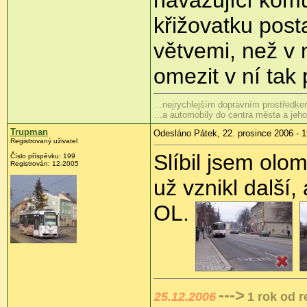
křižovatku post
větvemi, než v 
omezit v ní tak
...nejrychlejším dopravním prostředkem
...a automobily do centra města a je
Trupman
Odesláno Pátek, 22. prosince 2006 - 1
Registrovaný uživatel
Slíbil jsem olo
Číslo příspěvku: 199
Registrován: 12-2005
už vznikl další,
OL.
--->
25.12.2006
1 rok od 