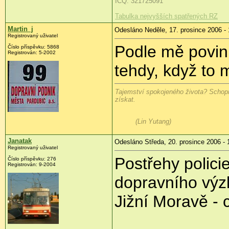
ICQ: 321725091
Tabulka nejvyšších spatřených RZ
Martin_j
Odesláno Neděle, 17. prosince 2006 - 
Registrovaný uživatel
Podle mě povin
Číslo příspěvku: 5868
Registrován: 5-2002
tehdy, když to 
Tajemství spokojeného života? Schopn
získat.
(Lin Yutang)
Janatak
Odesláno Středa, 20. prosince 2006 - 
Registrovaný uživatel
Postřehy polici
Číslo příspěvku: 276
Registrován: 9-2004
dopravního výz
Jižní Moravě - 