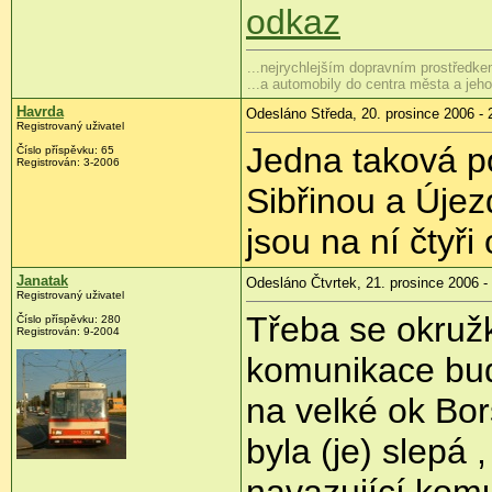
odkaz
...nejrychlejším dopravním prostředkem
...a automobily do centra města a je
Havrda
Odesláno Středa, 20. prosince 2006 - 
Registrovaný uživatel
Jedna taková po
Číslo příspěvku: 65
Registrován: 3-2006
Sibřinou a Újez
jsou na ní čtyř
Janatak
Odesláno Čtvrtek, 21. prosince 2006 -
Registrovaný uživatel
Třeba se okruž
Číslo příspěvku: 280
Registrován: 9-2004
komunikace bud
na velké ok Bor
byla (je) slepá 
navazující komu