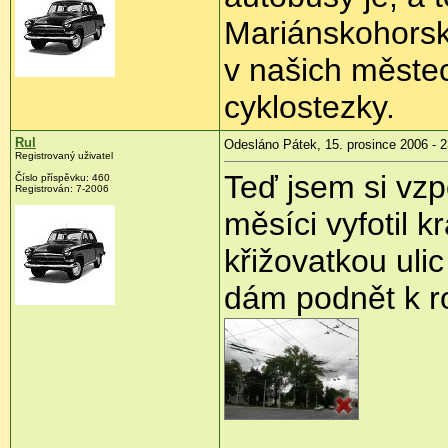
Mariánskohorské
v našich městec
cyklostezky.
Rul
Odesláno Pátek, 15. prosince 2006 - 2
Registrovaný uživatel
Teď jsem si vz
Číslo příspěvku: 460
Registrován: 7-2006
měsíci vyfotil k
křižovatkou uli
dám podnět k ro