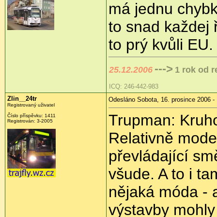
má jednu chybku
to snad každej ř
to prý kvůli EU
--->
25.12.2006
1 rok od 
ICQ: 246-442-983
Zlin__24tr
Odesláno Sobota, 16. prosince 2006 - 
Registrovaný uživatel
Trupman: Kruhov
Číslo příspěvku: 1411
Registrován: 3-2005
Relativně mode
převládající sm
všude. A to i ta
nějaká móda - a
výstavby mohly 