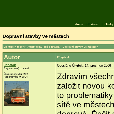
domů
|
diskuse
|
články
Dopravní stavby ve městech
Diskuse K-report
»
Automobily, lodě a letadla
» Dopravní stavby ve městech
Autor
Příspěvek
Janatak
Odesláno Čtvrtek, 14. prosince 2006 -
Registrovaný uživatel
Zdravím všechn
Číslo příspěvku: 262
Registrován: 9-2004
založit novou k
to problematiky
sítě ve městech
dopravě. Řešit 