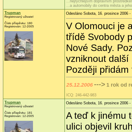
...nejrychlejším dopravním prostředkem
...a automobily do centra města a je
Trupman
Odesláno Sobota, 16. prosince 2006 - 
Registrovaný uživatel
V Olomouci je 
Číslo příspěvku: 180
Registrován: 12-2005
třídě Svobody 
Nové Sady. Pozd
vzniknout další
Později přidám 
--->
25.12.2006
1 rok od 
ICQ: 246-442-983
Trupman
Odesláno Sobota, 16. prosince 2006 - 
Registrovaný uživatel
A teď k jinému 
Číslo příspěvku: 181
Registrován: 12-2005
ulici objevil kr