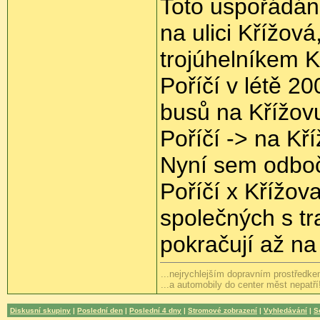
Toto uspořádán
na ulici Křížov
trojúhelníkem 
Poříčí v létě 2
busů na Křížovu
Poříčí -> na Kř
Nyní sem odboč
Poříčí x Křížov
společných s t
pokračují až n
...nejrychlejším dopravním prostředkem
...a automobily do center měst nepatří
Diskusní skupiny
|
Poslední den
|
Poslední 4 dny
|
Stromové zobrazení
|
Vyhledávání
|
S