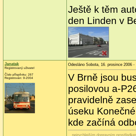
Ještě k těm au
den Linden v Be
Janatak
Odesláno Sobota, 16. prosince 2006 -
Registrovaný uživatel
V Brně jsou bus
Číslo příspěvku: 267
Registrován: 9-2004
posilovou a-P26
pravidelně zase
úseku Konečnéh
kde začíná odb
...nejrychlejším dopravním prostředkem