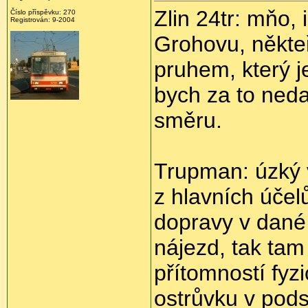
Zlin 24tr: mňo,
Číslo příspěvku: 270
Registrován: 9-2004
Grohovu, někteř
pruhem, který 
bych za to neda
směru.
Trupman: úzký 
z hlavních účel
dopravy v dané 
nájezd, tak tam 
přítomností fyz
ostrůvku v pods