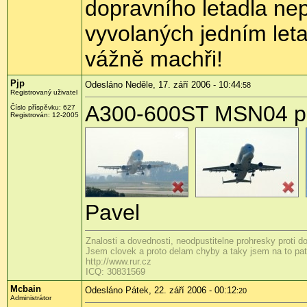
dopravního letadla nep
vyvolaných jedním leta
vážně machři!
Pjp
Odesláno Neděle, 17. září 2006 - 10:44
:58
Registrovaný uživatel
A300-600ST MSN04 po 
Číslo příspěvku: 627
Registrován: 12-2005
Pavel
Znalosti a dovednosti, neodpustitelne prohresky proti 
Jsem clovek a proto delam chyby a taky jsem na to patr
http://www.rur.cz
ICQ: 30831569
Mcbain
Odesláno Pátek, 22. září 2006 - 00:12
:20
Administrátor