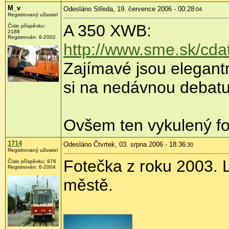
M_v
Odesláno Středa, 19. července 2006 - 00:28
:04
Registrovaný uživatel
A 350 XWB:
Číslo příspěvku:
2188
Registrován: 6-2002
http://www.sme.sk/cd
Zajímavé jsou elegant
si na nedávnou debat
Ovšem ten vykulený f
1714
Odesláno Čtvrtek, 03. srpna 2006 - 18:36
:30
Registrovaný uživatel
Fotečka z roku 2003. L
Číslo příspěvku: 976
Registrován: 6-2004
městě.