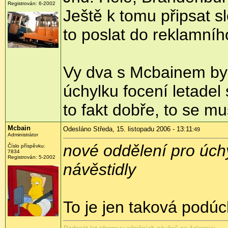
Registrován: 6-2002
Ještě k tomu připsat sl
to poslat do reklamní
Vy dva s Mcbainem byst
úchylku focení letadel
to fakt dobře, to se m
Mcbain
Odesláno Středa, 15. listopadu 2006 - 13:11
:49
Administrátor
nové oddělení pro úch
Číslo příspěvku:
7834
Registrován: 5-2002
návěstidly
To je jen taková podú