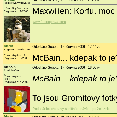
:57
Registrovaný uživatel
Maxwilien: Korfu. moc
Číslo příspěvku: 656
Registrován: 1-2006
www.fotodoprava.com
Merin
Odesláno Sobota, 17. června 2006 - 17:44
:22
Registrovaný uživatel
McBain... kdepak to je
Číslo příspěvku: 8
Registrován: 3-2006
Mcbain
Odesláno Sobota, 17. června 2006 - 18:09
:04
Administrátor
McBain... kdepak to je
Číslo příspěvku:
6360
Registrován: 5-2002
To jsou Gromitovy fotk
Padesát let přepravy silničních návěsů po železnici
Merin