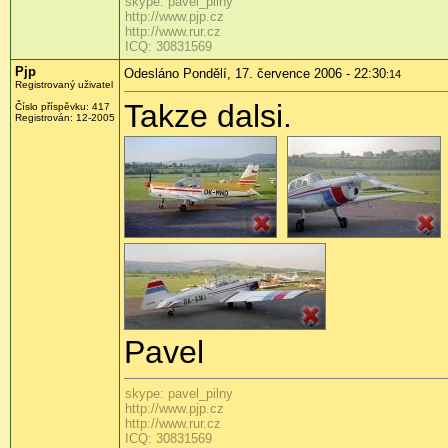
skype: pavel_pilny
http://www.pjp.cz
http://www.rur.cz
ICQ: 30831569
Pjp
Odesláno Pondělí, 17. července 2006 - 22:30
:14
Registrovaný uživatel
Takze dalsi.
Číslo příspěvku: 417
Registrován: 12-2005
Pavel
skype: pavel_pilny
http://www.pjp.cz
http://www.rur.cz
ICQ: 30831569