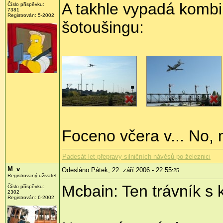
A takhle vypadá kombi
Číslo příspěvku:
7381
Registrován: 5-2002
šotoušingu:
Foceno včera v... No, 
Padesát let přepravy silničních návěsů po železnici
M_v
Odesláno Pátek, 22. září 2006 - 22:55
:25
Registrovaný uživatel
Mcbain: Ten trávník s
Číslo příspěvku:
2302
Registrován: 6-2002