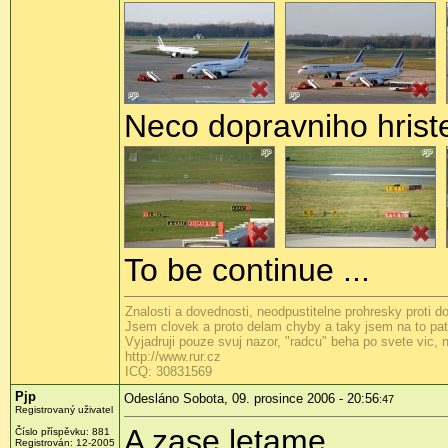
Neco dopravniho hrist
To be continue ...
Znalosti a dovednosti, neodpustitelne prohresky proti 
Jsem clovek a proto delam chyby a taky jsem na to patr
Vyjadruji pouze svuj nazor, "radcu" beha po svete vic,
http://www.rur.cz
ICQ: 30831569
Pjp
Odesláno Sobota, 09. prosince 2006 - 20:56
:47
Registrovaný uživatel
A zase letame ....
Číslo příspěvku: 881
Registrován: 12-2005