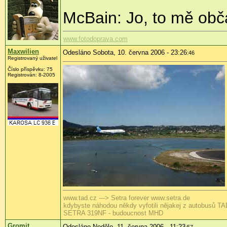
McBain: Jo, to mě obča
www.fotodoprava.com
Maxwilien
Odesláno Sobota, 10. června 2006 - 23:26
:46
Registrovaný uživatel
Číslo příspěvku: 75
Registrován: 8-2005
www.tad.cz ---> Setra forever www.setra.de
kdybyste náhodou někdy vyfotili nějakej z autobusů T
SETRA 319NF - budoucnost MHD
Gromit
Odesláno Neděle, 11. června 2006 - 11:23