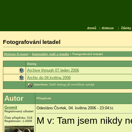
domů
|
diskuse
|
články
Fotografování letadel
Diskuse K-report
»
Automobily, lodě a letadla
» Fotografování letadel
Dialog
Archive through 07.leden 2006
Archiv do 04.května 2006
Uzavřeno
: Další dialogy již nemůžete zahájit.
Autor
Příspěvek
Gromit
Odesláno Čtvrtek, 04. května 2006 - 23:04
:51
Registrovaný uživatel
M v: Tam jsem nikdy ne
Číslo příspěvku: 518
Registrován: 1-2006