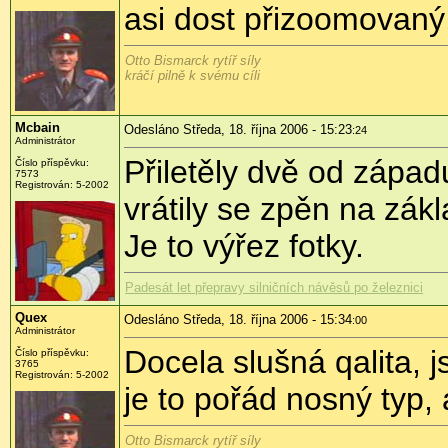
asi dost přizoomovaný
Otto Bismarck rytíř síly
kráčí pilně k svému cíli
Mcbain
Odesláno Středa, 18. října 2006 - 15:23
:24
Administrátor
Přiletěly dvě od západ
Číslo příspěvku:
7573
Registrován: 5-2002
vrátily se zpěn na zá
Je to výřez fotky.
Padesát let přepravy silničních návěsů po železnici
Quex
Odesláno Středa, 18. října 2006 - 15:34
:00
Administrátor
Docela slušná qalita, j
Číslo příspěvku:
3765
Registrován: 5-2002
je to pořád nosný typ, a
Otto Bismarck rytíř síly