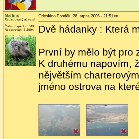
Martins
Odesláno Pondělí, 28. srpna 2006 - 21:51
:00
Registrovaný uživatel
Dvě hádanky : Která m
Číslo příspěvku: 549
Registrován: 5-2004
První by mělo být pro 
K druhému napovím, že 
nějvětším charterovým
jméno ostrova na kter