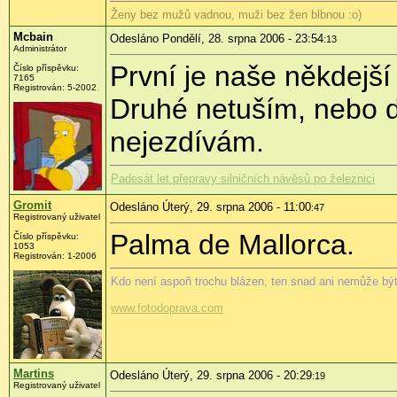
Ženy bez mužů vadnou, muži bez žen blbnou :o)
Mcbain
Odesláno Pondělí, 28. srpna 2006 - 23:54
:13
Administrátor
První je naše někdejš
Číslo příspěvku:
7165
Registrován: 5-2002
Druhé netuším, nebo do
nejezdívám.
Padesát let přepravy silničních návěsů po železnici
Gromit
Odesláno Úterý, 29. srpna 2006 - 11:00
:47
Registrovaný uživatel
Palma de Mallorca.
Číslo příspěvku:
1053
Registrován: 1-2006
Kdo není aspoň trochu blázen, ten snad ani nemůže být
www.fotodoprava.com
Martins
Odesláno Úterý, 29. srpna 2006 - 20:29
:19
Registrovaný uživatel