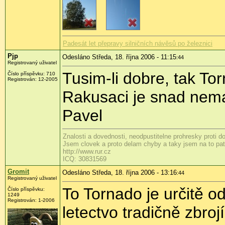
Padesát let přepravy silničních návěsů po železnici
Pjp
Odesláno Středa, 18. října 2006 - 11:15
:44
Registrovaný uživatel
Tusim-li dobre, tak To
Číslo příspěvku: 710
Registrován: 12-2005
Rakusaci je snad nema
Pavel
Znalosti a dovednosti, neodpustitelne prohresky proti 
Jsem clovek a proto delam chyby a taky jsem na to patr
http://www.rur.cz
ICQ: 30831569
Gromit
Odesláno Středa, 18. října 2006 - 13:16
:44
Registrovaný uživatel
To Tornado je určitě o
Číslo příspěvku:
1249
Registrován: 1-2006
letectvo tradičně zbro