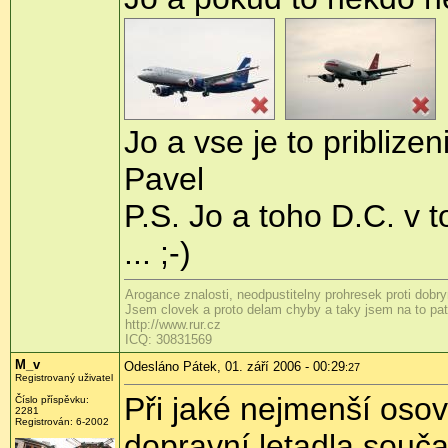
Jo a vse je to priblize
Pavel
P.S. Jo a toho D.C. v t
... ;-)
Arogance znalosti, neodpustitelny prohresek proti dobr
Jsem clovek a proto delam chyby a taky jsem na to patr
http://www.rur.cz
ICQ: 30831569
M_v
Odesláno Pátek, 01. září 2006 - 00:29
:27
Registrovaný uživatel
Při jaké nejmenší osov
Číslo příspěvku:
2281
Registrován: 6-2002
dopravní letadla souča