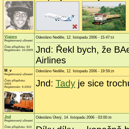
Viajero
Odesláno Neděle, 12. listopadu 2006 - 15:47
:53
Registrovaný uživatel
Jnd: Řekl bych, že BA
Číslo příspěvku: 63
Registrován: 10-2005
Airlines
M_v
Odesláno Neděle, 12. listopadu 2006 - 19:59
:29
Registrovaný uživatel
Jnd:
Tady
je sice troch
Číslo příspěvku:
2403
Registrován: 6-2002
Jnd
Odesláno Úterý, 14. listopadu 2006 - 03:00
:39
Registrovaný uživatel
Číslo příspěvku: 910