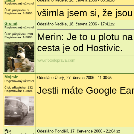
Odesláno Neděle, 18. června 2006 - 08:58
:03
Registrovaný uživatel
všimla jsem si, že jsou
Číslo příspěvku: 9
Registrován: 3-2006
Gromit
Odesláno Neděle, 18. června 2006 - 17:41
:22
Registrovaný uživatel
Merin: Je to u plotu na
Číslo příspěvku: 698
Registrován: 1-2006
cesta je od Hostivic.
www.fotodoprava.com
Mojmir
Odesláno Úterý, 27. června 2006 - 11:30
:38
Registrovaný uživatel
Jestli máte Google Ea
Číslo příspěvku: 132
Registrován: 4-2004
Pjp
Odesláno Pondělí, 17. července 2006 - 21:04
:22