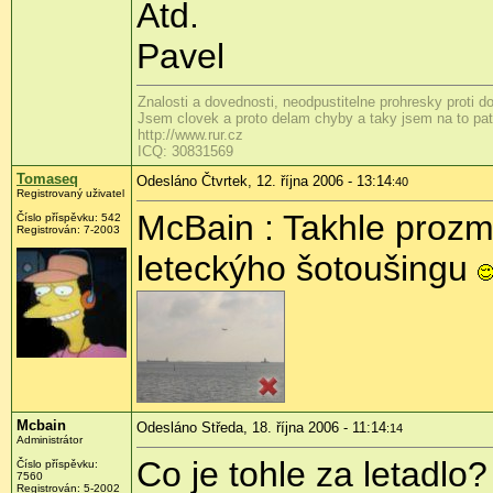
Atd.
Pavel
Znalosti a dovednosti, neodpustitelne prohresky proti 
Jsem clovek a proto delam chyby a taky jsem na to patr
http://www.rur.cz
ICQ: 30831569
Tomaseq
Odesláno Čtvrtek, 12. října 2006 - 13:14
:40
Registrovaný uživatel
McBain : Takhle proz
Číslo příspěvku: 542
Registrován: 7-2003
leteckýho šotoušingu
Mcbain
Odesláno Středa, 18. října 2006 - 11:14
:14
Administrátor
Co je tohle za letadlo?
Číslo příspěvku:
7560
Registrován: 5-2002