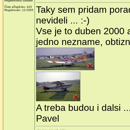
Registrovaný uživatel
Taky sem pridam poradn
Číslo příspěvku: 415
Registrován: 12-2005
nevideli ... :-)
Vse je to duben 2000 a
jedno nezname, obtizne
A treba budou i dalsi ...
Pavel