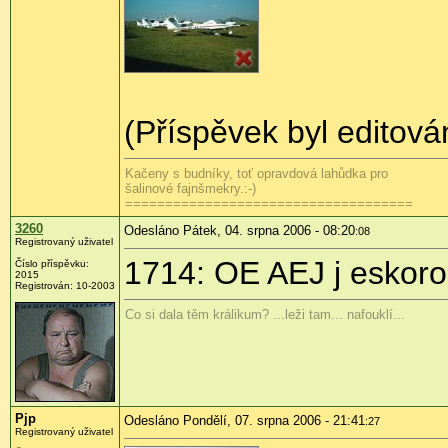
(Příspěvek byl editová
Kačeny s budníky, toť opravdová lahůdka pro
šalinové fajnšmekry.:-)
====================================
3260
Odesláno Pátek, 04. srpna 2006 - 08:20
:08
Registrovaný uživatel
1714: OE AEJ j eskor
Číslo příspěvku:
2015
Registrován: 10-2003
Co si dala těm králikum? ...leži tam... nafouklí...
Pjp
Odesláno Pondělí, 07. srpna 2006 - 21:41
:27
Registrovaný uživatel