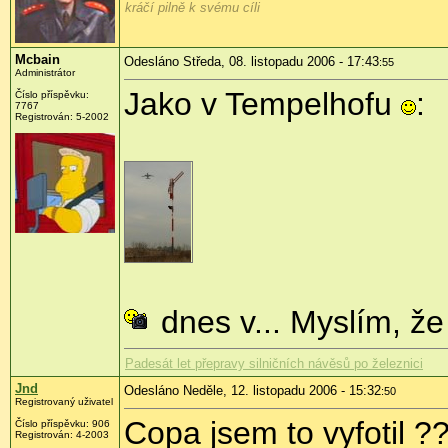
kráčí pilně k svému cíli
Mcbain
Odesláno Středa, 08. listopadu 2006 - 17:43
:55
Administrátor
Jako v Tempelhofu
:
Číslo příspěvku:
7767
Registrován: 5-2002
dnes v... Myslím, že 
Padesát let přepravy silničních návěsů po železnici
Jnd
Odesláno Neděle, 12. listopadu 2006 - 15:32
:50
Registrovaný uživatel
Copa jsem to vyfotil ?
Číslo příspěvku: 906
Registrován: 4-2003