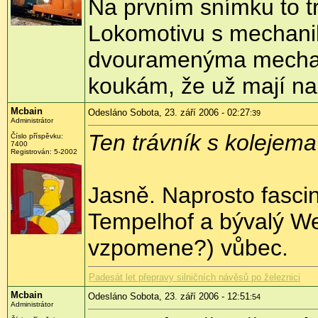
Na prvním snímku to t
Lokomotivu s mechanika
dvouramenýma mechani
koukám, že už mají na
Mcbain
Odesláno Sobota, 23. září 2006 - 02:27
:39
Administrátor
Ten trávník s kolejem
Číslo příspěvku:
7400
Registrován: 5-2002
Jasně. Naprosto fascinu
Tempelhof a bývalý Wes
vzpomene?) vůbec.
Padesát let přepravy silničních návěsů po železnici
Mcbain
Odesláno Sobota, 23. září 2006 - 12:51
:54
Administrátor