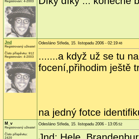
Díky díky ... konečně 
Registrován: 4-2003
Jnd
Odesláno Středa, 15. listopadu 2006 - 02:19
:48
Registrovaný uživatel
.......a když už se tu 
Číslo příspěvku: 912
Registrován: 4-2003
focení,přihodim ještě tro
na jedný fotce identifi
M_v
Odesláno Středa, 15. listopadu 2006 - 13:05
:52
Registrovaný uživatel
Jnd: Hele, Brandenbu
Číslo příspěvku:
2420