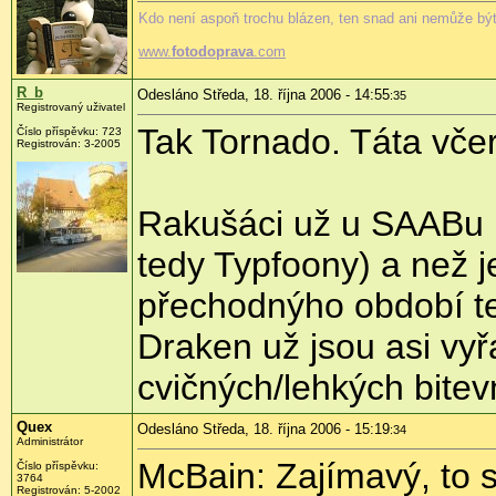
Kdo není aspoň trochu blázen, ten snad ani nemůže být
www.
fotodoprava
.com
R_b
Odesláno Středa, 18. října 2006 - 14:55
:35
Registrovaný uživatel
Tak Tornado. Táta včera
Číslo příspěvku: 723
Registrován: 3-2005
Rakušáci už u SAABu n
tedy Typfoony) a než j
přechodnýho období t
Draken už jsou asi vy
cvičných/lehkých bitev
Quex
Odesláno Středa, 18. října 2006 - 15:19
:34
Administrátor
McBain: Zajímavý, to s
Číslo příspěvku:
3764
Registrován: 5-2002