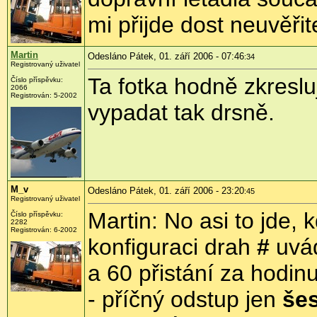
mi přijde dost neuvěři
Martin
Odesláno Pátek, 01. září 2006 - 07:46
:34
Registrovaný uživatel
Ta fotka hodně zkreslu
Číslo příspěvku:
2066
Registrován: 5-2002
vypadat tak drsně.
M_v
Odesláno Pátek, 01. září 2006 - 23:20
:45
Registrovaný uživatel
Martin: No asi to jde, 
Číslo příspěvku:
2282
Registrován: 6-2002
konfiguraci drah
#
uvád
a 60 přistání za hodinu
- příčný odstup jen
šes