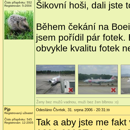
Šikovní hoši, dali jst
Číslo příspěvku: 552
Registrován: 5-2004
Během čekání na Boei
jsem pořídil pár fotek
obvykle kvalitu fotek n
Ženy bez mužů vadnou, muži bez žen blbnou :o)
Pjp
Odesláno Čtvrtek, 31. srpna 2006 - 20:31
:39
Registrovaný uživatel
Tak a aby jste me fakt 
Číslo příspěvku: 545
Registrován: 12-2005