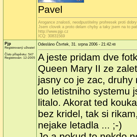
Pavel
Arogance znalosti, neodpustitelny prohresek proti dobr
Jsem clovek a proto delam chyby a taky jsem na to patr
http://www.pjp.cz
ICQ: 30831569
Pjp
Odesláno Čtvrtek, 31. srpna 2006 - 21:42
:48
Registrovaný uživatel
A jeste pridam dve fot
Číslo příspěvku: 547
Registrován: 12-2005
Queen Mary II ze zalet
jasny co je zac, druhy 
do letistniho systemu 
litalo. Akorat ted kouk
bez kridel, tak si rikam
nejake letadla ... ;-)
Jo a pokud to nekdo nep