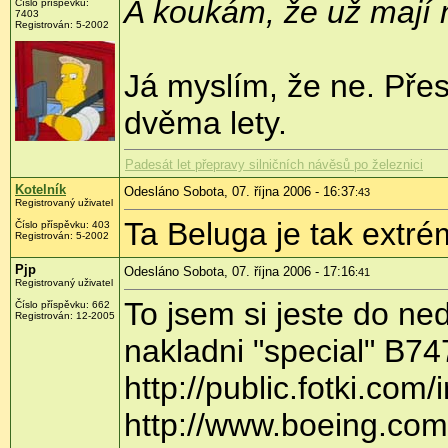
A koukám, že už mají 
Číslo příspěvku:
7403
Registrován: 5-2002
Já myslím, že ne. Pře
dvěma lety.
Padesát let přepravy silničních návěsů po železnici
Kotelník
Odesláno Sobota, 07. října 2006 - 16:37
:43
Registrovaný uživatel
Ta Beluga je tak extr
Číslo příspěvku: 403
Registrován: 5-2002
Pjp
Odesláno Sobota, 07. října 2006 - 17:16
:41
Registrovaný uživatel
To jsem si jeste do ne
Číslo příspěvku: 662
Registrován: 12-2005
nakladni "special" B74
http://public.fotki.com/
http://www.boeing.co