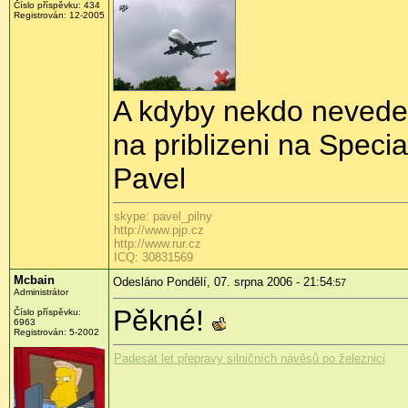
Číslo příspěvku: 434
Registrován: 12-2005
A kdyby nekdo nevedel
na priblizeni na Speci
Pavel
skype: pavel_pilny
http://www.pjp.cz
http://www.rur.cz
ICQ: 30831569
Mcbain
Odesláno Pondělí, 07. srpna 2006 - 21:54
:57
Administrátor
Pěkné!
Číslo příspěvku:
6963
Registrován: 5-2002
Padesát let přepravy silničních návěsů po železnici