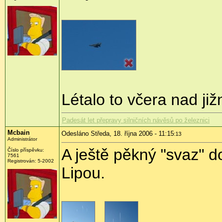
Létalo to včera nad ji
Padesát let přepravy silničních návěsů po železnici
Mcbain
Odesláno Středa, 18. října 2006 - 11:15
:13
Administrátor
A ještě pěkný "svaz" 
Číslo příspěvku:
7561
Registrován: 5-2002
Lipou.