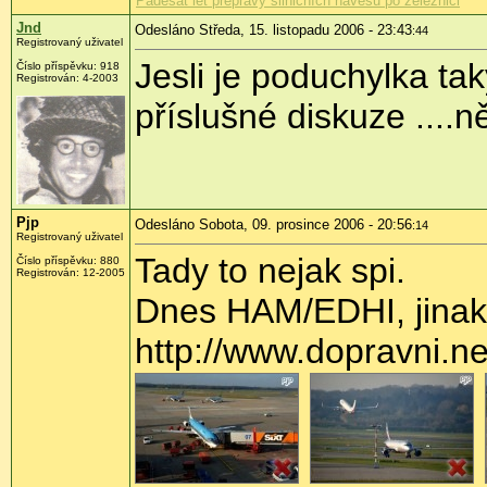
Padesát let přepravy silničních návěsů po železnici
Jnd
Odesláno Středa, 15. listopadu 2006 - 23:43
:44
Registrovaný uživatel
Jesli je poduchylka ta
Číslo příspěvku: 918
Registrován: 4-2003
příslušné diskuze ...
Pjp
Odesláno Sobota, 09. prosince 2006 - 20:56
:14
Registrovaný uživatel
Tady to nejak spi.
Číslo příspěvku: 880
Registrován: 12-2005
Dnes HAM/EDHI, jinak
http://www.dopravni.n