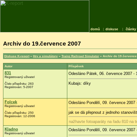
domů
|
diskuse
|
články
Archiv do 19.července 2007
Diskuse K-report
»
Hry a simulátory
»
Trainz Railroad Simulator
» Archiv do 19.července
Autor
Příspěvek
831
Odesláno Pátek, 06. července 2007 - 
Registrovaný uživatel
Kubajs: díky
Číslo příspěvku: 263
Registrován: 5-2007
Folcek
Odesláno Pondělí, 09. července 2007 
Registrovaný uživatel
jak se dá přepnout z jednoho stanoviš
Číslo příspěvku: 250
Registrován: 12-2006
nažhavte fotoaparáty na řadu 810 na tr
Kladno
Odesláno Pondělí, 09. července 2007 
Registrovaný uživatel