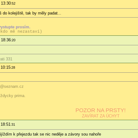
 13:30
:52
 do kolejiště, tak by měly padat...
vystupte prosím.
ikdo mě nezastaví)
 18:36
:20
ati 331
 10:15
:28
259@seznam.cz
 vždycky prima.
POZOR NA PRSTY!
ZAVÍRAT ZA ÚCHYT
 18:51
:31
ijíždím k přejezdu tak se nic neděje a závory sou nahoře