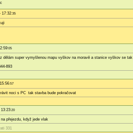
+c
- 17:32
:35
uji
12:59
:05
inz dělám super vymyšlenou mapu vyškov na moravě a stanice vyškov se tak t
344-893
 15:56
:57
trávit noci s PC
tak stavba bude pokračovat
 13:23
:20
 na přejezdu, když jede vlak
ati 331