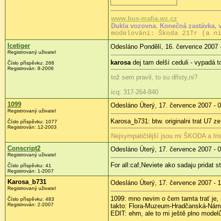
www.bus-mafia.wz.cz
Dukla vozovna. Konečná zastávka, 
modelování: Škoda 21Tr (a n
Icetiger
Odesláno Pondělí, 16. července 2007 
Registrovaný uživatel
karosa
dej tam delší ceduli - vypadá 
Číslo příspěvku: 268
Registrován: 8-2006
tož sem pravil, to su dřisty,ni?
icq: 317-264-840
1099
Odesláno Úterý, 17. července 2007 - 
Registrovaný uživatel
Karosa_b731: btw. originalni trat U7 z
Číslo příspěvku: 1077
Registrován: 12-2003
Nejsympatičtější jsou mi ŠKODA a Ir
Conscript2
Odesláno Úterý, 17. července 2007 - 
Registrovaný uživatel
For all:caf,Neviete ako sadaju pridat 
Číslo příspěvku: 41
Registrován: 1-2007
Karosa_b731
Odesláno Úterý, 17. července 2007 - 
Registrovaný uživatel
1099: mno nevim o čem tamta trať je, 
Číslo příspěvku: 483
Registrován: 2-2007
takto: Flora-Muzeum-Hradčanská-Námě
EDIT: ehm, ale to mi ještě plno model