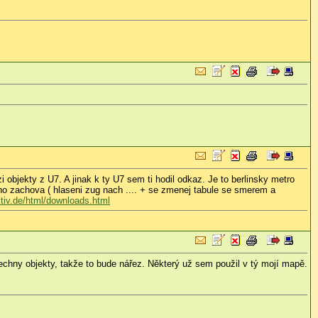
 objekty z U7. A jinak k ty U7 sem ti hodil odkaz. Je to berlinsky metro
oho zachova ( hlaseni zug nach .... + se zmenej tabule se smerem a
ktiv.de/html/downloads.html
všechny objekty, takže to bude nářez. Některý už sem použil v tý mojí mapě.