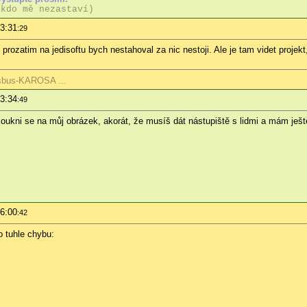
ikdo mě nezastaví)
13:31
:29
rozatim na jedisoftu bych nestahoval za nic nestoji. Ale je tam videt projekt,
isbus-KAROSA ...
13:34
:49
koukni se na můj obrázek, akorát, že musíš dát nástupiště s lidmi a mám ještě
16:00
:42
to tuhle chybu: