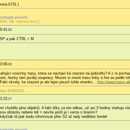
rosa b731.)
vystupte prosím.
ikdo mě nezastaví)
10:41
:03
 SSP a pak CTRL + M
13:06
:03
hujici vsechny trasy, ktera se nachazi ke stazeni na jedisoftu? A z ni pochazi
seni, hezky tam jezdej soupravy. Muzes si menit trasu linky a hra se podle t
akt skvely, ke stazeni je ale lepsi pouzit tuhle stranku ...
http://www.trainz-a
isbus-KAROSA ...
13:22
:17
am mi chybělo plno objektů. A fakt díky za ten odkaz, už asi 3 hodiny stahuju 
sou obrázky nebere lidi > nevíte jestli je i verze s braním?
kdyžtak tě pak budu informovat přes SZ ať tady nedělám bordel
vystupte prosím.