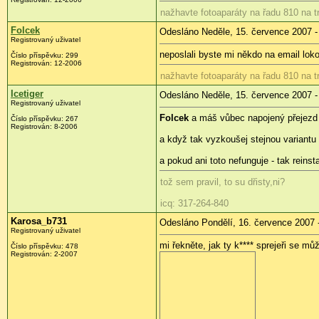
nažhavte fotoaparáty na řadu 810 na tr
Folcek
Odesláno Neděle, 15. července 2007 -
Registrovaný uživatel
neposlali byste mi někdo na email lo
Číslo příspěvku: 299
Registrován: 12-2006
nažhavte fotoaparáty na řadu 810 na tr
Icetiger
Odesláno Neděle, 15. července 2007 -
Registrovaný uživatel
Folcek
a máš vůbec napojený přejezd na
Číslo příspěvku: 267
Registrován: 8-2006
a když tak vyzkoušej stejnou variantu
a pokud ani toto nefunguje - tak reinst
tož sem pravil, to su dřisty,ni?
icq: 317-264-840
Karosa_b731
Odesláno Pondělí, 16. července 2007 
Registrovaný uživatel
mi řekněte, jak ty k**** sprejeři se m
Číslo příspěvku: 478
Registrován: 2-2007