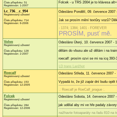
Folcek - u TRS 2004 je to klávesa alt
Číslo příspěvku: 51
Registrován: 1-2007
Lc_736__c_954
Odesláno Pondělí, 09. července 2007 
Registrovaný uživatel
Jak se prosím mění textůry vozů? Děk
Číslo příspěvku: 714
Registrován: 6-2006
- 1374; 1384; 1401 - FOREVER
PROSÍM, pusť mě.
Volvo
Odesláno Úterý, 10. července 2007 - 
Registrovaný uživatel
dělám do vbusu ale už dělám i na tra
Číslo příspěvku: 128
Registrován: 2-2007
roecalf: prosím ozvi se mi na icq 393-
LD trans Lanžhot
Roecalf
Odesláno Středa, 11. července 2007 -
Registrovaný uživatel
Vypadá to, že již zapár dní budu opět 
Číslo příspěvku: 153
Registrován: 12-2005
.: Roecalf je RoeCalf_prague :.
Folcek
Odesláno Sobota, 14. července 2007 -
Registrovaný uživatel
jak udělal aby mi ve hře padaly závory
Číslo příspěvku: 284
Registrován: 12-2006
nažhavte fotoaparáty na řadu 810 na tr