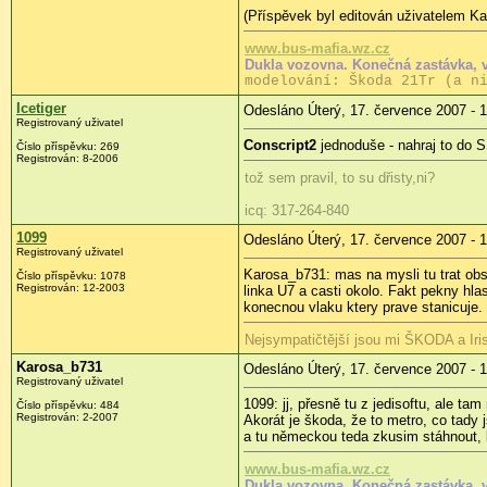
(Příspěvek byl editován uživatelem Ka
www.bus-mafia.wz.cz
Dukla vozovna. Konečná zastávka, 
modelování: Škoda 21Tr (a n
Icetiger
Odesláno Úterý, 17. července 2007 - 
Registrovaný uživatel
Conscript2
jednoduše - nahraj to do
Číslo příspěvku: 269
Registrován: 8-2006
tož sem pravil, to su dřisty,ni?
icq: 317-264-840
1099
Odesláno Úterý, 17. července 2007 - 
Registrovaný uživatel
Karosa_b731: mas na mysli tu trat obsa
Číslo příspěvku: 1078
Registrován: 12-2003
linka U7 a casti okolo. Fakt pekny hla
konecnou vlaku ktery prave stanicuje. F
Nejsympatičtější jsou mi ŠKODA a Ir
Karosa_b731
Odesláno Úterý, 17. července 2007 - 
Registrovaný uživatel
1099: jj, přesně tu z jedisoftu, ale t
Číslo příspěvku: 484
Registrován: 2-2007
Akorát je škoda, že to metro, co tady j
a tu německou teda zkusim stáhnout, 
www.bus-mafia.wz.cz
Dukla vozovna. Konečná zastávka, 