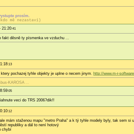
vystupte prosím.
ikdo mě nezastaví)
- 21:20
:41
to fakt děsně ty písmenka ve vzduchu ...
01:18
:13
e ktery pochazej tyhle objekty je uplne o necem jinym.
http://www.m-r-softwar
isbus-KAROSA ...
08:59
:05
stiahnute veci do TRS 2006?dik!!
10:10
:12
ale mám staženou mapu "metro Praha" a k tý tyhle modely byly, tak sem si ud
stí republiky
a dál to není hotový
ů chybí