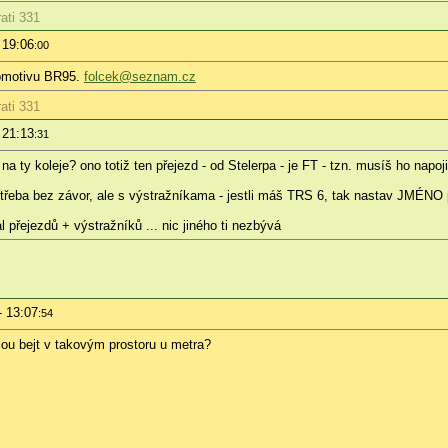
ati 331
 19:06
:00
komotivu BR95.
folcek@seznam.cz
ati 331
 21:13
:31
 ty koleje? ono totiž ten přejezd - od Stelerpa - je FT - tzn. musíš ho napoj
 třeba bez závor, ale s výstražníkama - jestli máš TRS 6, tak nastav JMÉNO 
al přejezdů + výstražníků ... nic jiného ti nezbývá
- 13:07
:54
ůžou bejt v takovým prostoru u metra?