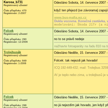
Karosa_b731
Odesláno Sobota, 14. července 2007 -
Registrovaný uživatel
když ten přejezd (se závorama) zapojíš
Číslo příspěvku: 470
Registrován: 2-2007
www.bus-mafia.wz.cz
Dukla vozovna. Konečná zastávka, 
modelování: Škoda 21Tr (a n
Folcek
Odesláno Sobota, 14. července 2007 -
Registrovaný uživatel
no to se právě nedeje
Číslo příspěvku: 290
Registrován: 12-2006
nažhavte fotoaparáty na řadu 810 na tr
Trolejbusák
Odesláno Neděle, 15. července 2007 -
Registrovaný uživatel
Folcek: tak nejezdi jak hovado!
Číslo příspěvku: 849
Registrován: 1-2006
ICQ:192-449-432; mail: Trolejbus.3
Ať je teplo nebo zima, u trolejbusů je
Folcek
Odesláno Neděle, 15. července 2007 -
Registrovaný uživatel
no já nejezdím jak hovado, jen když př
Číslo příspěvku: 298
Registrován: 12-2006