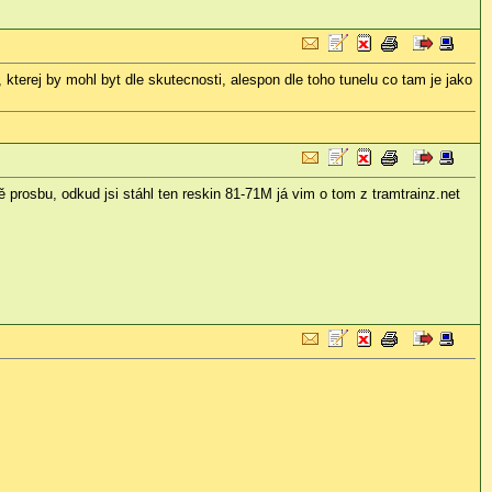
 kterej by mohl byt dle skutecnosti, alespon dle toho tunelu co tam je jako
 prosbu, odkud jsi stáhl ten reskin 81-71M já vim o tom z tramtrainz.net