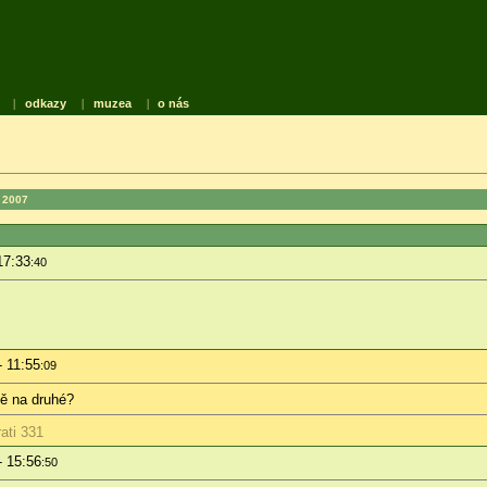
|
odkazy
|
muzea
|
o nás
 2007
17:33
:40
- 11:55
:09
tě na druhé?
ati 331
- 15:56
:50