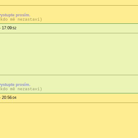
vystupte prosím.
ikdo mě nezastaví)
- 17:09
:52
vystupte prosím.
ikdo mě nezastaví)
- 20:56
:04