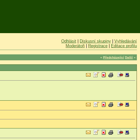
Odhlásit
|
Diskusní skupiny
|
Vyhledávání
Moderátoři
|
Registrace
|
Editace profilu
«
Předcházející
Další
»