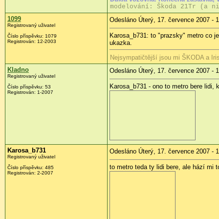
modelování: Škoda 21Tr (a n
1099
Odesláno Úterý, 17. července 2007 - 
Registrovaný uživatel
Karosa_b731: to "prazsky" metro co je p
Číslo příspěvku: 1079
Registrován: 12-2003
ukazka.
Nejsympatičtější jsou mi ŠKODA a Ir
Kladno
Odesláno Úterý, 17. července 2007 - 
Registrovaný uživatel
Karosa_b731 - ono to metro bere lidi, 
Číslo příspěvku: 53
Registrován: 1-2007
Karosa_b731
Odesláno Úterý, 17. července 2007 - 
Registrovaný uživatel
to metro teda ty lidi bere, ale hází mi 
Číslo příspěvku: 485
Registrován: 2-2007