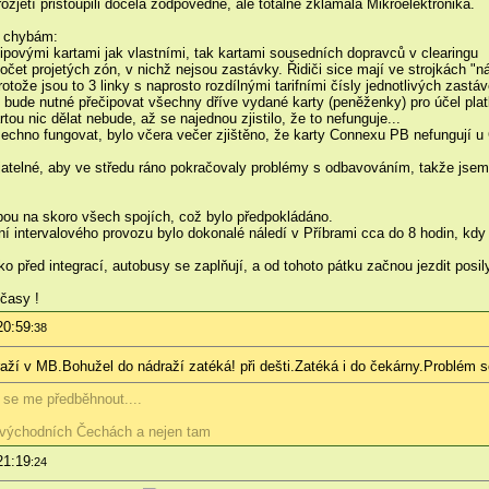
zjetí přistoupili docela zodpovědně, ale totálně zklamala Mikroelektronika.
e chybám:
ipovými kartami jak vlastními, tak kartami sousedních dopravců v clearingu
t projetých zón, v nichž nejsou zastávky. Řidiči sice mají ve strojkách "náh
rotože jsou to 3 linky s naprosto rozdílnými tarifními čísly jednotlivých za
bude nutné přečipovat všechny dříve vydané karty (peněženky) pro účel plat
ou nic dělat nebude, až se najednou zjistilo, že to nefunguje...
echno fungovat, bylo včera večer zjištěno, že karty Connexu PB nefungují u
přijatelné, aby ve středu ráno pokračovaly problémy s odbavováním, takže jse
obou na skoro všech spojích, což bylo předpokládáno.
í intervalového provozu bylo dokonalé náledí v Příbrami cca do 8 hodin, kd
jako před integrací, autobusy se zaplňují, a od tohoto pátku začnou jezdit po
časy !
20:59
:38
ží v MB.Bohužel do nádraží zatéká! při dešti.Zatéká i do čekárny.Problém s
e se me předběhnout....
východních Čechách a nejen tam
21:19
:24