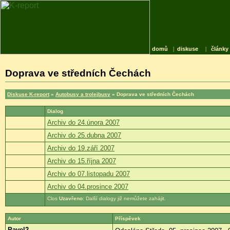
domů
|
diskuse
|
články
Doprava ve středních Čechách
Diskuse K-report
»
Autobusy a trolejbusy
» Doprava ve středních Čechách
Dialog
Archiv do 24.února 2007
Archiv do 25.dubna 2007
Archiv do 19.září 2007
Archiv do 15.října 2007
Archiv do 07.listopadu 2007
Archiv do 04.prosince 2007
Uzavřeno
: Další dialogy již nemůžete zahájit.
Autor
Příspěvek
Pavel2