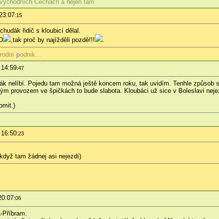
východních Čechách a nejen tam
23:07
:15
hudák řidič s kloubicí dělal.
D
,tak proč by najížděli pozdě!!!
.
rodní
p
odnik...
 14:59
:47
k nelíbí. Pojedu tam možná ještě koncem roku, tak uvidím. Tenhle způsob stá
ým provozem ve špičkách to bude slabota. Kloubáci už sice v Boleslavi nejezd
omit.)
 16:50
:23
ikdyž tam žádnej asi nejezdí)
20:07
:06
a-Příbram.