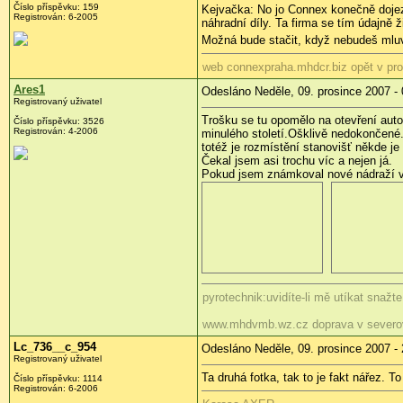
Číslo příspěvku: 159
Kejvačka: No jo Connex konečně dojezd
Registrován: 6-2005
náhradní díly. Ta firma se tím údajně ž
Možná bude stačit, když nebudeš mluvi
web connexpraha.mhdcr.biz opět v pr
Ares1
Odesláno Neděle, 09. prosince 2007 - 
Registrovaný uživatel
Trošku se tu opomělo na otevření auto
Číslo příspěvku: 3526
Registrován: 4-2006
minulého století.Ošklivě nedokončené.
totéž je rozmístění stanovišť někde je
Čekal jsem asi trochu víc a nejen já.
Pokud jsem známkoval nové nádraží v Č
pyrotechnik:uvidíte-li mě utíkat snažt
www.mhdvmb.wz.cz doprava v severo
Lc_736__c_954
Odesláno Neděle, 09. prosince 2007 - 
Registrovaný uživatel
Ta druhá fotka, tak to je fakt
nářez
. To
Číslo příspěvku: 1114
Registrován: 6-2006