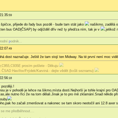
21:35
:59
špičce, přijede do řady bus pozdě - bude tam stát jako
našikmo, zadělá o
ž,ten bus OAD(ČSAP) by odjížděl dřív než ty před/za ním, tak je v
,jelikož
rodní
p
odnik...
22:07
:49
druhá dost naznačuje. Ještě že tam stojí ten Midway. Na té první není moc vidě
,C955,C935E prosím pošlete - Děkuju
 ČSAD Havířov/Frýdek/Karviná - dejte vědět (kvůli seznamu)
22:56
:18
 později.!
ou je v pohodě je lehce na šikmo,místa dosti.Nejhorší je tohle krajní pro 
občas,ale nutno říci že na tom dělali.Jinak je to pro mě zklamání.Snad někdo 
louby
oho,pak ho začali zmenšovat a nakonec se tam skoro neotočil ani 12.8 axer s
e se me předběhnout....