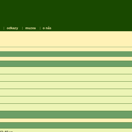
|
odkazy
|
muzea
|
o nás