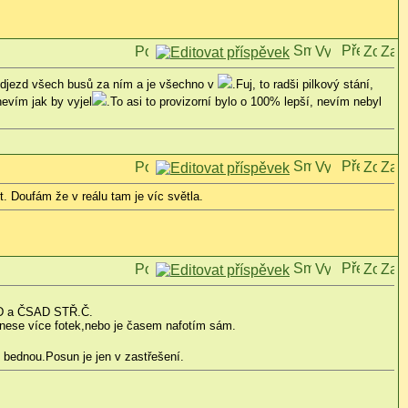
djezd všech busů za ním a je všechno v
.Fuj, to radši pilkový stání,
 nevím jak by vyjel
.To asi to provizorní bylo o 100% lepší, nevím nebyl
t. Doufám že v reálu tam je víc světla.
OAD a ČSAD STŘ.Č.
přinese více fotek,nebo je časem nafotím sám.
 bednou.Posun je jen v zastřešení.