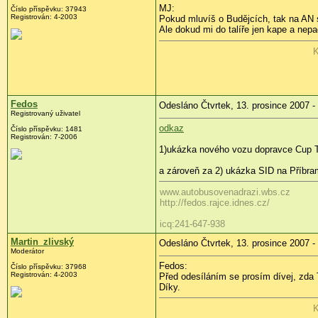
MJ:
Číslo příspěvku: 37943
Registrován: 4-2003
Pokud mluvíš o Budějcích, tak na AN se
Ale dokud mi do talíře jen kape a nepa
K
Fedos
Odesláno Čtvrtek, 13. prosince 2007 -
Registrovaný uživatel
odkaz
Číslo příspěvku: 1481
Registrován: 7-2006
1)ukázka nového vozu dopravce Cup 
a zároveň za 2) ukázka SID na Příbr
www.autobusovenadrazi.wbs.cz
http://fedos.rajce.idnes.cz/
icq:241-647-938
Martin_zlivský
Odesláno Čtvrtek, 13. prosince 2007 -
Moderátor
Fedos:
Číslo příspěvku: 37968
Registrován: 4-2003
Před odesíláním se prosím dívej, zda T
Díky.
K