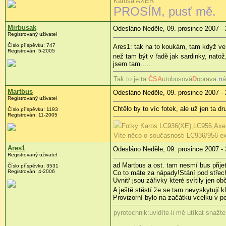
Karosa AXER
PROSÍM, pusť mě.
Mirbusak
Odesláno Neděle, 09. prosince 2007 - 
Registrovaný uživatel
Číslo příspěvku: 747
Ares1: tak na to koukám, tam když ve 
Registrován: 5-2005
než tam být v řadě jak sardinky, nato
jsem tam.....
Tak to je ta
ČS
A
utobusová
D
oprava
n
á
Martbus
Odesláno Neděle, 09. prosince 2007 - 
Registrovaný uživatel
Chtělo by to víc fotek, ale už jen ta 
Číslo příspěvku: 1193
Registrován: 11-2005
Fotky Karos LC936(XE),LC956,Axer
Víte něco o současnosti LC936/956 ex
Ares1
Odesláno Neděle, 09. prosince 2007 - 
Registrovaný uživatel
ad Martbus a ost. tam nesmí bus přijet
Číslo příspěvku: 3531
Registrován: 4-2006
Co to máte za nápady!Stání pod střech
Uvnitř jsou zářivky které svítily jen 
A ještě stěstí že se tam nevyskytují k
Provizorní bylo na začátku vcelku v p
pyrotechnik:uvidíte-li mě utíkat snažt