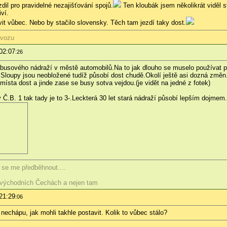
il pro pravidelné nezajišťování spojů.
Ten kloubák jsem několikrát viděl st
iví.
t vůbec. Nebo by stačilo slovensky. Těch tam jezdí taky dost.
ovozu
02:07
:26
busového nádraží v městě automobilů.Na to jak dlouho se muselo používat pr
Sloupy jsou neobložené tudíž působí dost chudě.Okolí ještě asi dozná změn.
 místa dost a jinde zase se busy sotva vejdou.(je vidět na jedné z fotek)
.B. 1 tak tady je to 3-.Leckterá 30 let stará nádraží působí lepším dojmem
e se me předběhnout....
východních Čechách a nejen tam
21:29
:06
 nechápu, jak mohli takhle postavit. Kolik to vůbec stálo?