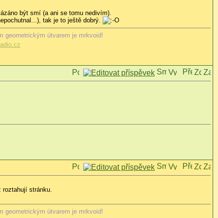
kázáno být smí (a ani se tomu nedivím).
pochutnal...), tak je to ještě dobrý.
m geometrickým útvarem je mrkvoid!
adio.cz
 roztahují stránku.
m geometrickým útvarem je mrkvoid!