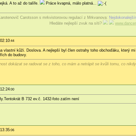
jká. A to až do talíře.
Práce kvapná, málo platná...
arotenovič Carotsson s mrkvistorovou regulací z Mrkvanova:
Nejdokonalejší
Hledáte nejlepší zvuk na síti?
www.dancer
 02:10
:44
a vlastní kůži. Doslova. A nejlepší byl člen ostrahy toho obchoďáku, který m
řích do budovy.
ost dokázat se radovat se z toho, co mám a netrápit se kvůli tomu, co nikd
 12:24
:00
y.Tentokrát B 732 ev.č. 1432-foto zatím není
 13:35
:06