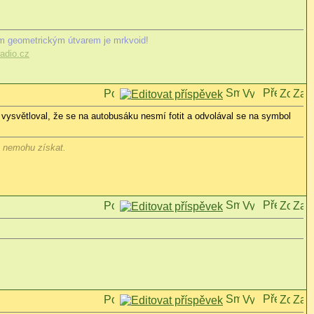
m geometrickým útvarem je mrkvoid!
adio.cz
i vysvětloval, že se na autobusáku nesmí fotit a odvolával se na symbol
y nemohu získat.