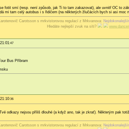
 fotit smí (resp. není způsob, jak Ti to tam zakazovat), ale uvnitř OC to zá
dá mi tam celý autobus i s řidičem (na některých žlučácích bych si asi moc ne
arotenovič Carotsson s mrkvistorovou regulací z Mrkvanova:
Nejdokonalejší
Hledáte nejlepší zvuk na síti?
www.dancer
 21:01
:47
Tour Bus Příbram
amsku
 21:10
:36
vé odkazy nejsou příliš dlouhé (a když ano, tak je zkrať). Některým pak totiž
arotenovič Carotsson s mrkvistorovou regulací z Mrkvanova:
Nejdokonalejší