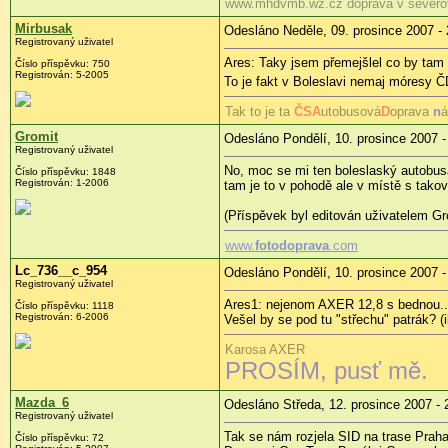
www.mhdvmb.wz.cz doprava v severo
Mirbusak
Odesláno Neděle, 09. prosince 2007 - 
Registrovaný uživatel
Ares: Taky jsem přemejšlel co by tam c
Číslo příspěvku: 750
Registrován: 5-2005
To je fakt v Boleslavi nemaj móresy Č
Tak to je ta
ČS
A
utobusová
D
oprava
n
á
Gromit
Odesláno Pondělí, 10. prosince 2007 -
Registrovaný uživatel
No, moc se mi ten boleslaský autobusá
Číslo příspěvku: 1848
Registrován: 1-2006
tam je to v pohodě ale v místě s takov
(Příspěvek byl editován uživatelem Gr
www.
fotodoprava
.com
Lc_736__c_954
Odesláno Pondělí, 10. prosince 2007 -
Registrovaný uživatel
Ares1: nejenom AXER 12,8 s bednou..
Číslo příspěvku: 1118
Registrován: 6-2006
Vešel by se pod tu "střechu" patrák? (
Karosa AXER
PROSÍM, pusť mě.
Mazda_6
Odesláno Středa, 12. prosince 2007 - 
Registrovaný uživatel
Tak se nám rozjela SID na trase Prah
Číslo příspěvku: 72