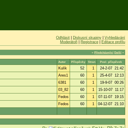
Odhlásit
|
Diskusní skupiny
|
Vyhledávání
Moderátoři
|
Registrace
|
Editace profilu
«
Předcházející
Další
»
Autor
Příspěvky
Stran
Posl. příspěvek
Kulík
52
1
24-2-07 21:42
Ares1
60
1
25-4-07 12:13
6381
60
1
19-9-07 00:26
03_82
60
1
15-10-07 11:17
Fedos
60
1
07-11-07 19:15
Fedos
60
1
04-12-07 21:10