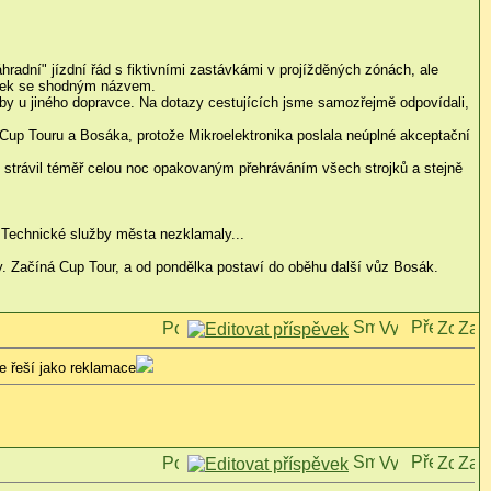
radní" jízdní řád s fiktivními zastávkámi v projížděných zónách, ale
stávek se shodným názvem.
by u jiného dopravce. Na dotazy cestujících jsme samozřejmě odpovídali,
 Cup Touru a Bosáka, protože Mikroelektronika poslala neúplné akceptační
m strávil téměř celou noc opakovaným přehráváním všech strojků a stejně
y Technické služby města nezklamaly...
sily. Začíná Cup Tour, a od pondělka postaví do oběhu další vůz Bosák.
e řeší jako reklamace