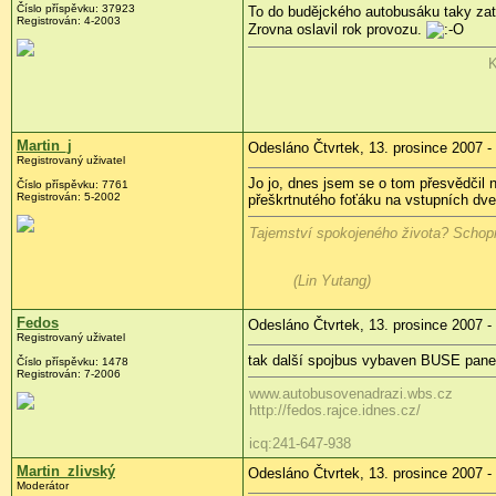
Číslo příspěvku: 37923
To do budějckého autobusáku taky zate
Registrován: 4-2003
Zrovna oslavil rok provozu.
K
Martin_j
Odesláno Čtvrtek, 13. prosince 2007 -
Registrovaný uživatel
Jo jo, dnes jsem se o tom přesvědčil n
Číslo příspěvku: 7761
Registrován: 5-2002
přeškrtnutého foťáku na vstupních dve
Tajemství spokojeného života? Schopn
(Lin Yutang)
Fedos
Odesláno Čtvrtek, 13. prosince 2007 -
Registrovaný uživatel
tak další spojbus vybaven BUSE panel
Číslo příspěvku: 1478
Registrován: 7-2006
www.autobusovenadrazi.wbs.cz
http://fedos.rajce.idnes.cz/
icq:241-647-938
Martin_zlivský
Odesláno Čtvrtek, 13. prosince 2007 -
Moderátor