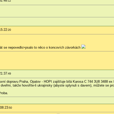
02:48
:12
15:22
:20
krát se nepovedlo>psalo to něco o koncovích závorkách
21:37
:49
uvní dopravu Praha, Opatov - HOPI zajišťuje bílá Karosa C 744 3U8 3488 e
dveřmi, takže hovoříte-li ukrajinsky (abyste splynuli s davem), můžete se proj
Proba.
 08:23
:50