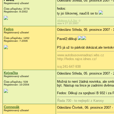
Odesláno Středa, 05. prosince 2007 - 
Registrovaný uživatel
fedos:
Číslo příspěvku: 3774
Registrován: 8-2002
ty jsi šikovnej, naučíš se to
dědkovo A.Á.čko
:-)
stav k 27.10.2007
Fedos
Odesláno Středa, 05. prosince 2007 - 
Registrovaný uživatel
Číslo příspěvku: 1452
Pavel2:děkuji
Registrován: 7-2006
PS já už to párkrát dokázal,ale tento
www.autobusovenadrazi.wbs.cz
http://fedos.rajce.idnes.cz/
icq:241-647-938
Kejvačka
Odesláno Středa, 05. prosince 2007 - 
Registrovaný uživatel
Možná to není žádná novinka, ale sml
Číslo příspěvku: 539
Registrován: 10-2004
být. Nástup na lince je zadními dvěma 
Fedos: Děkuji za spojbusí B 932 i za 
Řada 700 - to nejlepší z Karosy
Connexák
Odesláno Čtvrtek, 06. prosince 2007 -
Registrovaný uživatel