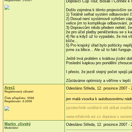
Registrován: 5-2007
Dopravci Cup Tour, Bosák i Connex k ro
Došlo zejména k těmto projevivším s
1) Totálně selhal systém odbavování č
2) Dosud není systémově vyřešen zápoče
velice jim to komplikuje odbavování, p
3) Dopravcům nikdo předem neřekl, že 
že pro účel platby peněženkou se s kart
4) No a když už to vypadalo, že má vš
klíče...
5) Pro krajský úřad bylo politicky ne
jsme za blbce... Ale už to fakt funguje.
Ještě trvá problém s krátkou jízdní d
Poslední kapkou pro pondělní zhroucen
I přesto, že jezdí stejný počet spojů 
Zůstáváme optimisty a věříme v lepší 
Ares1
Odesláno Středa, 12. prosince 2007 - 
Registrovaný uživatel
Číslo příspěvku: 3566
jen malá vsuvka k autobusovému nádra
Registrován: 4-2006
pyrotechnik:uvidíte-li mě utíkat snažt
www.mhdvmb.wz.cz doprava v severo
Martin_zlivský
Odesláno Středa, 12. prosince 2007 - 
Moderátor