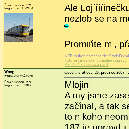
Ale Lojííííínečk
Číslo příspěvku: 2253
Registrován: 10-2004
nezlob se na m
Promiňte mi, př
VEB Verkehrsbetriebe der Stadt Dresde
Fotoweb městské hromadné dopravy
Aktuálně z Liberce a okolí
Wang
Odesláno Středa, 26. prosince 2007 - 
Registrovaný uživatel
Mlojin:
Číslo příspěvku: 520
Registrován: 8-2007
A my jsme zase 
začínal, a tak 
to nikoho neom
187 je opravdu 