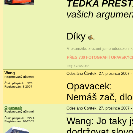
TEDKA PREST
vašich argumen
Díky
.
V okamžiku zrození jsme odsouzeni k 
PŘES 730 FOTOGRAFIÍ OPAVSKÝ
ICQ: 176653451
Wang
Odesláno Čtvrtek, 27. prosince 2007 -
Registrovaný uživatel
Opavacek:
Číslo příspěvku: 523
Registrován: 8-2007
Nemáš zač, dlou
Opavacek
Odesláno Čtvrtek, 27. prosince 2007 -
Registrovaný uživatel
Wang: Jo taky 
Číslo příspěvku: 2224
Registrován: 10-2005
dodržovat slovo