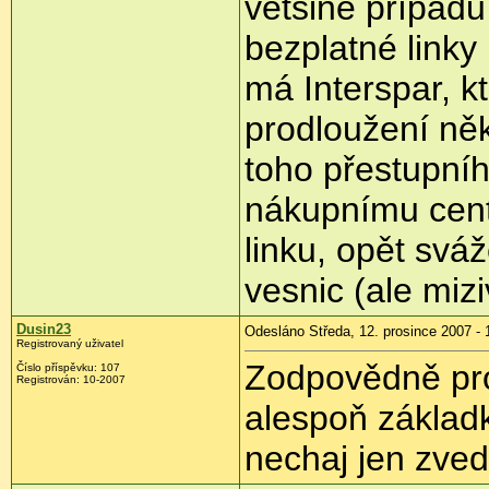
většině případů 
bezplatné link
má Interspar, kt
prodloužení něk
toho přestupníh
nákupnímu cent
linku, opět svá
vesnic (ale miz
Dusin23
Odesláno Středa, 12. prosince 2007 - 
Registrovaný uživatel
Zodpovědně proh
Číslo příspěvku: 107
Registrován: 10-2007
alespoň základ
nechaj jen zved