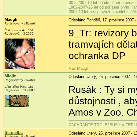
30.5.2007 10 let od ukončení provozu 
1982-2007-25 let od pořízení první Ka
2007-10 let bez provozu vozidel značk
Maugli
Odesláno Pondělí, 17. prosince 2007 -
Registrovaný uživatel
9_Tr: revizory 
Číslo příspěvku: 1510
Registrován: 3-2005
tramvajích děla
ochranka DP
Váš Maugli
Mlojin
Odesláno Úterý, 25. prosince 2007 - 1
Registrovaný uživatel
Rusák : Ty si m
Číslo příspěvku: 183
Registrován: 11-2007
důstojnosti , ab
Amos v Zoo. Cho
ZACHRAŇTE TROLEJBUSY V TEPLICÍC
Sergeilbc
Odesláno Úterý, 25. prosince 2007 - 1
Registrovaný uživatel