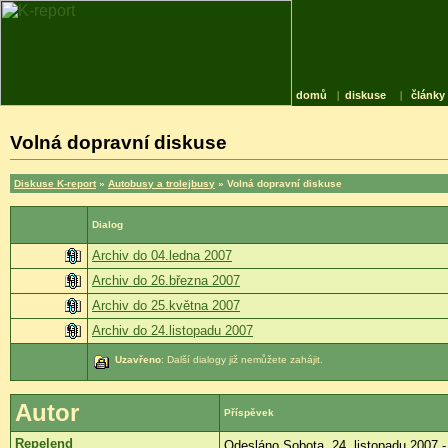
domů
|
diskuse
|
články
Volná dopravní diskuse
Diskuse K-report
»
Autobusy a trolejbusy
» Volná dopravní diskuse
Dialog
Archiv do 04.ledna 2007
Archiv do 26.března 2007
Archiv do 25.května 2007
Archiv do 24.listopadu 2007
Uzavřeno
: Další dialogy již nemůžete zahájit.
Autor
Příspěvek
Repelend
Odesláno Sobota, 24. listopadu 2007 -