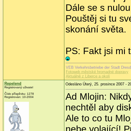
Dále se s nulou
Pouštěj si tu s
skonání světa.
PS: Fakt jsi mi 
VEB Verkehrsbetriebe der Stadt Dresde
Fotoweb městské hromadné dopravy
Aktuálně z Liberce a okolí
Repelend
Odesláno Úterý, 25. prosince 2007 - 2
Registrovaný uživatel
Ad Mlojin: Nikd
Číslo příspěvku: 1278
Registrován: 10-2004
nechtěl aby disk
Ale to co tu Mlo
nebe volající! 