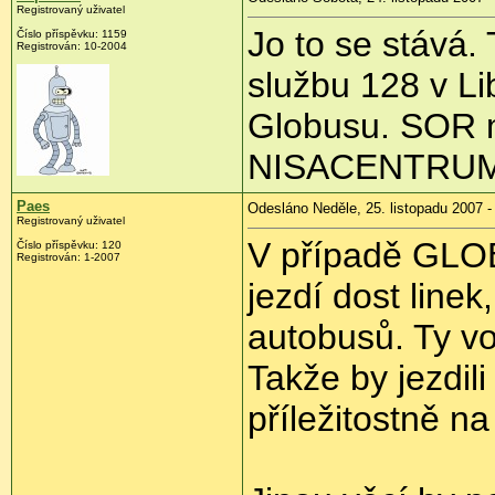
Registrovaný uživatel
Jo to se stává
Číslo příspěvku: 1159
Registrován: 10-2004
službu 128 v Lib
Globusu. SOR 
NISACENTRUM
Paes
Odesláno Neděle, 25. listopadu 2007 -
Registrovaný uživatel
V případě GLO
Číslo příspěvku: 120
Registrován: 1-2007
jezdí dost linek
autobusů. Ty vol
Takže by jezdil
příležitostně na