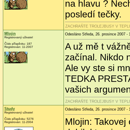
na hlavu ? Nech
posledí tečky.
ZACHRAŇTE TROLEJBUSY V TEPLICÍC
Mlojin
Odesláno Středa, 26. prosince 2007 - 
Registrovaný uživatel
A už mě t vážně
Číslo příspěvku: 187
Registrován: 11-2007
začínal. Nikdo 
Ale vy ste si m
TEDKA PRESTA
vašich argumen
ZACHRAŇTE TROLEJBUSY V TEPLICÍC
Study
Odesláno Středa, 26. prosince 2007 - 
Registrovaný uživatel
Mlojin: Takovej
Číslo příspěvku: 5276
Registrován: 11-2004