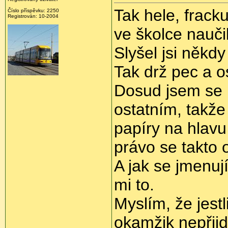
Tak hele, frack
Číslo příspěvku: 2250
Registrován: 10-2004
ve školce naučili
Slyšel jsi někd
Tak drž pec a 
Dosud jsem se k
ostatním, takže 
papíry na hlav
právo se takto 
A jak se jmenují
mi to.
Myslím, že jest
okamžik nepřijd