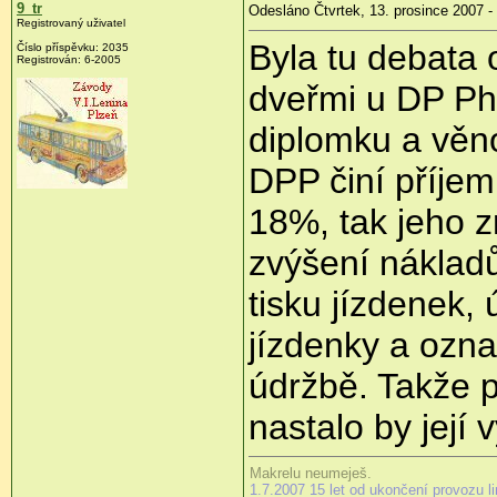
9_tr
Odesláno Čtvrtek, 13. prosince 2007 -
Registrovaný uživatel
Byla tu debata 
Číslo příspěvku: 2035
Registrován: 6-2005
dveřmi u DP Ph
diplomku a věno
DPP činí příjem
18%, tak jeho z
zvýšení nákladů
tisku jízdenek
jízdenky a ozna
údržbě. Takže 
nastalo by její 
Makrelu neumeješ.
1.7.2007 15 let od ukončení provozu l