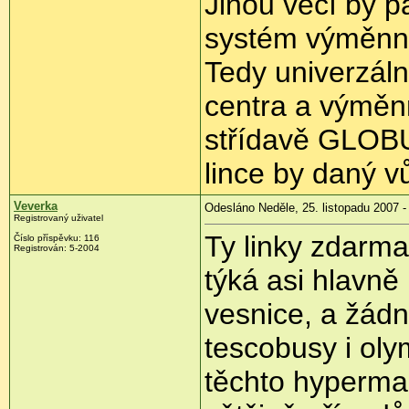
Jinou věcí by p
systém výměnn
Tedy univerzál
centra a výmě
střídavě GLOBU
lince by daný v
Veverka
Odesláno Neděle, 25. listopadu 2007 -
Registrovaný uživatel
Ty linky zdarma
Číslo příspěvku: 116
Registrován: 5-2004
týká asi hlavně
vesnice, a žádn
tescobusy i oly
těchto hypermar