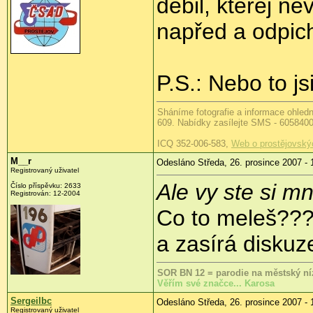
debil, kterej n
napřed a odpic
P.S.: Nebo to j
Sháníme fotografie a informace ohled
609. Nabídky zasílejte SMS - 605840
ICQ 352-006-583,
Web o prostějovský
M__r
Odesláno Středa, 26. prosince 2007 - 
Registrovaný uživatel
Ale vy ste si mn
Číslo příspěvku: 2633
Registrován: 12-2004
Co to meleš???
a zasírá diskuze
SOR BN 12 = parodie na městský ní
Věřím své značce... Karosa
Sergeilbc
Odesláno Středa, 26. prosince 2007 - 
Registrovaný uživatel