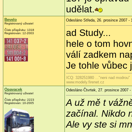
udělat.
Bevelo
Odesláno Středa, 26. prosince 2007 - 
Registrovaný uživatel
ad Study...
Číslo příspěvku: 1318
Registrován: 12-2003
hele o tom hovn
válí zadkem n
Je tohle vůbec 
ICQ: 328251980 ..."neni nad modrou"
www.modely.firenet.cz
Opavacek
Odesláno Čtvrtek, 27. prosince 2007 -
Registrovaný uživatel
A už mě t vážně
Číslo příspěvku: 2223
Registrován: 10-2005
začínal. Nikdo 
Ale vy ste si m