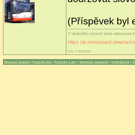
(Příspěvek byl 
V okamžiku zrození jsme odsouzeni k 
PŘES 730 FOTOGRAFIÍ OPAVSKÝ
ICQ: 176653451
Diskusní skupiny
|
Poslední den
|
Poslední 4 dny
|
Stromové zobrazení
|
Vyhledávání
|
S