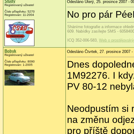
Study
Odesláno Úterý, 25. prosince 2007 - 0
Registrovaný uživatel
No pro pár PéeF
Číslo příspěvku: 5270
Registrován: 11-2004
Sháníme fotografie a informace ohled
609. Nabídky zasílejte SMS - 605840
ICQ 352-006-583,
Web o prostějovský
Bobyk
Odesláno Čtvrtek, 27. prosince 2007 -
Registrovaný uživatel
Dnes dopoledne 
Číslo příspěvku: 8090
Registrován: 1-2005
1M92276. I když
PV 80-12 nebyla
Neodpustím si 
na změnu odjez
pro příště dopo