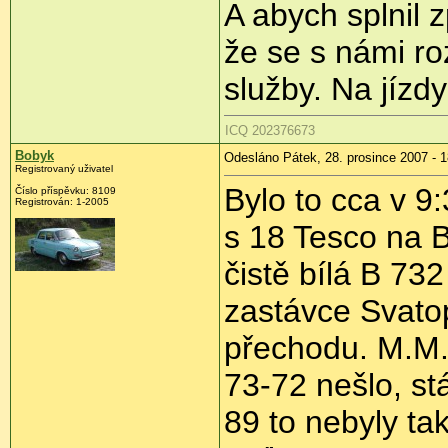
A abych splnil 
že se s námi roz
služby. Na jíz
ICQ 202376673
Bobyk
Odesláno Pátek, 28. prosince 2007 - 1
Registrovaný uživatel
Bylo to cca v 
Číslo příspěvku: 8109
Registrován: 1-2005
s 18 Tesco na 
čistě bílá B 732
zastávce Svato
přechodu. M.M.
73-72 nešlo, st
89 to nebyly ta