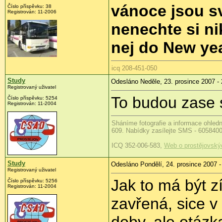
vánoce jsou sv
Číslo příspěvku: 38
Registrován: 11-2006
nenechte si ni
nej do New ye
icq 208-451-050
Study
Odesláno Neděle, 23. prosince 2007 - 
Registrovaný uživatel
To budou zase 
Číslo příspěvku: 5254
Registrován: 11-2004
Sháníme fotografie a informace ohled
609. Nabídky zasílejte SMS - 605840
ICQ 352-006-583,
Web o prostějovský
Study
Odesláno Pondělí, 24. prosince 2007 -
Registrovaný uživatel
Jak to má být z
Číslo příspěvku: 5256
Registrován: 11-2004
zavřená, sice v