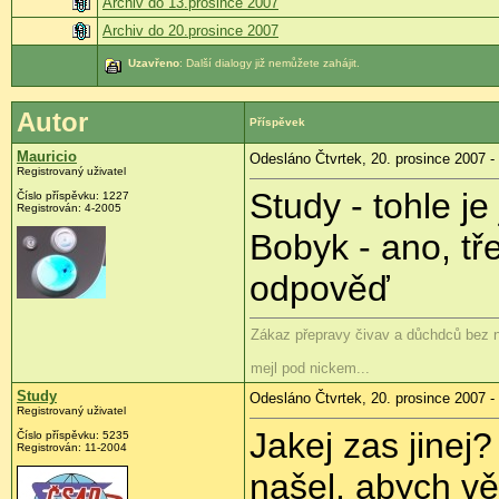
Archiv do 13.prosince 2007
Archiv do 20.prosince 2007
Uzavřeno
: Další dialogy již nemůžete zahájit.
Autor
Příspěvek
Mauricio
Odesláno Čtvrtek, 20. prosince 2007 -
Registrovaný uživatel
Study - tohle je 
Číslo příspěvku: 1227
Registrován: 4-2005
Bobyk - ano, tř
odpověď
Zákaz přepravy čivav a důchdců bez 
mejl pod nickem...
Study
Odesláno Čtvrtek, 20. prosince 2007 -
Registrovaný uživatel
Jakej zas jinej
Číslo příspěvku: 5235
Registrován: 11-2004
našel, abych vě