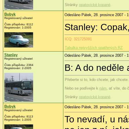
Stránky
opatovické kopané
.
Bobyk
Odesláno Pátek, 28. prosince 2007 - 1
Registrovaný uživatel
Stanley: Copak,
Číslo příspěvku: 8112
Registrován: 1-2005
ICQ: 321725091
Tabulka nejvyšších spatřených RZ
Stanley
Odesláno Pátek, 28. prosince 2007 - 1
Registrovaný uživatel
B: A do neděle
Číslo příspěvku: 2364
Registrován: 2-2005
Přeberte si to, kdo chcete, jak chcete.
Nebo se podívejte k
nám
, ať víte, do 
Stránky
opatovické kopané
.
Bobyk
Odesláno Pátek, 28. prosince 2007 - 1
Registrovaný uživatel
To nevadí, u ná
Číslo příspěvku: 8113
Registrován: 1-2005