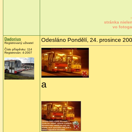
stránka niele
vo fotoga
Dadorius
Odesláno Pondělí, 24. prosince 200
Registrovaný uživatel
Číslo příspěvku: 114
Registrován: 4-2007
a