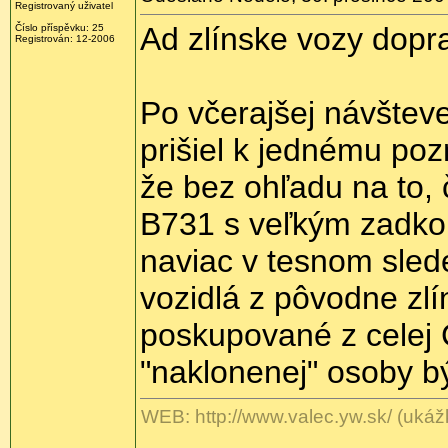
Registrovaný uživatel
Ad zlínske vozy dopr
Číslo příspěvku: 25
Registrován: 12-2006
Po včerajšej návštev
prišiel k jednému pozn
že bez ohľadu na to, 
B731 s veľkým zadko
naviac v tesnom sled
vozidlá z pôvodne zlí
poskupované z celej 
"naklonenej" osoby bý
WEB: http://www.valec.yw.sk/ (ukážk