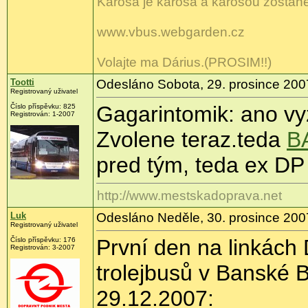
Karosa je karosa a karosou zostane
www.vbus.webgarden.cz
Volajte ma Dárius.(PROSIM!!)
Tootti
Odesláno Sobota, 29. prosince 200
Registrovaný uživatel
Gagarintomik: ano vyze
Číslo příspěvku: 825
Registrován: 1-2007
Zvolene teraz.teda
B
pred tým, teda ex DP 
http://www.mestskadoprava.net
Luk
Odesláno Neděle, 30. prosince 200
Registrovaný uživatel
První den na linkách
Číslo příspěvku: 176
Registrován: 3-2007
trolejbusů v Banské B
29.12.2007: