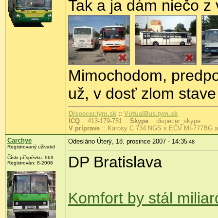
Tak a ja dám niečo z 
Mimochodom, predpo
už, v dosť zlom stave 
Dispecer.tym.sk
::
VirtualBus.tym.sk
ICQ
:: 413-179-751 ::
Skype
:: dispecer_skype
V príprave
:: Karosy C 734 NGS s EČV MI-777BG a 
Carchye
Odesláno Úterý, 18. prosince 2007 - 14:35
:48
Registrovaný uživatel
DP Bratislava
Číslo příspěvku: 969
Registrován: 8-2006
Komfort by stál miliar