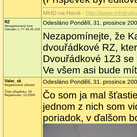
MHD na Hané -
http://www.mhdnah
RZ
Odesláno Pondělí, 31. prosince 200
Neregistrovaný host
Odeslán z: 77.48.45.226
Nezapomínejte, že Ka
dvouřádkové RZ, kter
Dvouřádkové 1Z3 se v
Ve všem asi bude mít 
Valec_sk
Odesláno Pondělí, 31. prosince 200
Registrovaný uživatel
Čo som ja mal šťastie
Číslo příspěvku: 26
Registrován: 12-2006
jednom z nich som vi
poriadok, v ďalšom bo