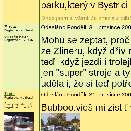
parku,který v Bystrici
Dnes jsem si všiml, že zmizla z bil
Mirdas
Odesláno Pondělí, 31. prosince 200
Registrovaný uživatel
Mohu se zeptat, proč 
Číslo příspěvku: 4
Registrován: 12-2007
ze Zlineru, když dřív
teď, když jezdí i trol
jen "super" stroje a t
udělali, že si teď potř
Tootti
Odesláno Pondělí, 31. prosince 200
Registrovaný uživatel
Bubboo:vieš mi zistiť
Číslo příspěvku: 830
Registrován: 1-2007