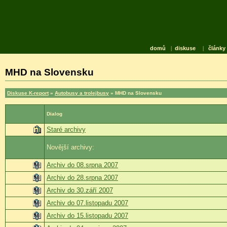
domů
|
diskuse
|
články
MHD na Slovensku
Diskuse K-report
»
Autobusy a trolejbusy
» MHD na Slovensku
Dialog
Staré archivy
Novější archivy:
Archiv do 08.srpna 2007
Archiv do 28.srpna 2007
Archiv do 30.září 2007
Archiv do 07.listopadu 2007
Archiv do 15.listopadu 2007