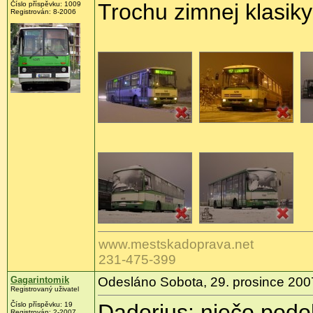
Trochu zimnej klasiky
Číslo příspěvku: 1009
Registrován: 8-2006
www.mestskadoprava.net
231-475-399
Gagarintomik
Odesláno Sobota, 29. prosince 200
Registrovaný uživatel
Dadorius: niečo podo
Číslo příspěvku: 19
Registrován: 2-2007