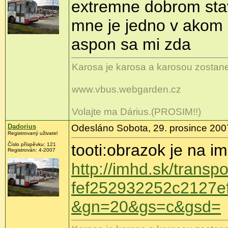
extremne dobrom st
mne je jedno v akom s
aspon sa mi zda
Karosa je karosa a karosou zostane
www.vbus.webgarden.cz
Volajte ma Dárius.(PROSIM!!)
Dadorius
Odesláno Sobota, 29. prosince 2007
Registrovaný uživatel
tooti:obrazok je na i
Číslo příspěvku: 121
Registrován: 4-2007
http://imhd.sk/trans
fef252932252c2127e
&gn=20&gs=c&gsd=