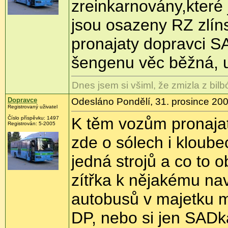
zreinkarnovány,které j
jsou osazeny RZ zlín
pronajaty dopravci S
šengenu věc běžná, 
Dnes jsem si všiml, že zmizla z bil
Dopravce
Odesláno Pondělí, 31. prosince 200
Registrovaný uživatel
K těm vozům pronaja
Číslo příspěvku: 1497
Registrován: 5-2005
zde o sólech i kloube
jedná strojů a co to 
zítřka k nějakému nav
autobusů v majetku m
DP, nebo si jen SAD