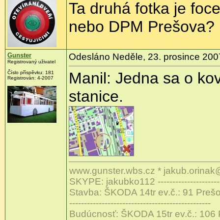
Ta druhá fotka je foc
nebo DPM Prešova?
Gunster
Odesláno Neděle, 23. prosince 2007
Registrovaný uživatel
Manil: Jedna sa o ko
Číslo příspěvku: 181
Registrován: 4-2007
stanice.
www.gunster.wbs.cz * jakub.orinak
SKYPE: jakubko112 -------------------------
Stavba: ŠKODA 14tr ev.č.: 91 Preš
------------------------------------------------
Budúcnosť: ŠKODA 15tr ev.č.: 106 