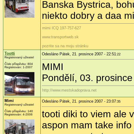
Banska Bystrica, boh
niekto dobry a daa mi 
mimi ICQ 197-757-627
www.transportweb.sk
pozrite sa na moju stránku
Tootti
Odesláno Pátek, 21. prosince 2007 - 22:51
:22
Registrovaný uživatel
MIMI
Číslo příspěvku: 804
Registrován: 1-2007
Pondělí, 03. prosince 
http://www.mestskadoprava.net
Mimi
Odesláno Pátek, 21. prosince 2007 - 23:07
:35
Registrovaný uživatel
tooti diki to viem ale
Číslo příspěvku: 140
Registrován: 4-2006
aspon mam take info 