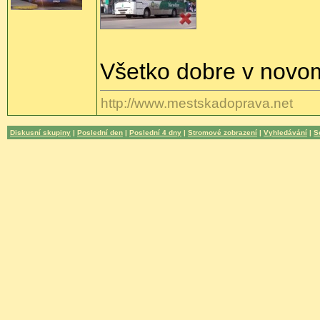
Všetko dobre v novo
http://www.mestskadoprava.net
Diskusní skupiny
|
Poslední den
|
Poslední 4 dny
|
Stromové zobrazení
|
Vyhledávání
|
S