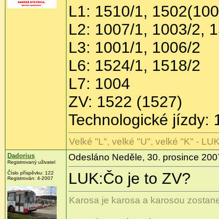
L1: 1510/1, 1502(100
L2: 1007/1, 1003/2, 
L3: 1001/1, 1006/2
L6: 1524/1, 1518/2
L7: 1004
ZV: 1522 (1527)
Technologické jízdy:
Velké "L", velké "U", velké "K" - LU
Dadorius
Odesláno Neděle, 30. prosince 200
Registrovaný uživatel
LUK:Čo je to ZV?
Číslo příspěvku: 122
Registrován: 4-2007
Karosa je karosa a karosou zostane