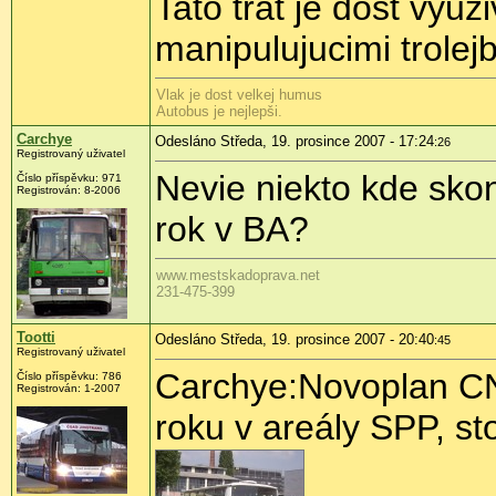
Tato trat je dost vyuzi
manipulujucimi trolejb
Vlak je dost velkej humus
Autobus je nejlepši.
Carchye
Odesláno Středa, 19. prosince 2007 - 17:24
:26
Registrovaný uživatel
Nevie niekto kde skon
Číslo příspěvku: 971
Registrován: 8-2006
rok v BA?
www.mestskadoprava.net
231-475-399
Tootti
Odesláno Středa, 19. prosince 2007 - 20:40
:45
Registrovaný uživatel
Carchye:Novoplan CNG
Číslo příspěvku: 786
Registrován: 1-2007
roku v areály SPP, st