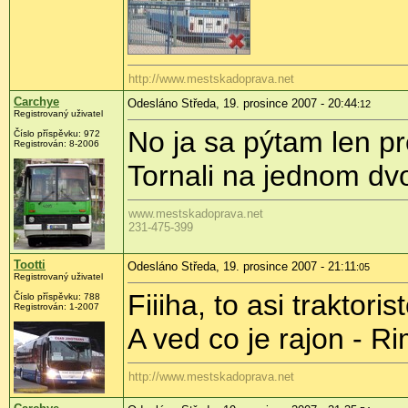
http://www.mestskadoprava.net
Carchye
Odesláno Středa, 19. prosince 2007 - 20:44
:12
Registrovaný uživatel
No ja sa pýtam len pr
Číslo příspěvku: 972
Registrován: 8-2006
Tornali na jednom dv
www.mestskadoprava.net
231-475-399
Tootti
Odesláno Středa, 19. prosince 2007 - 21:11
:05
Registrovaný uživatel
Fiiiha, to asi traktoris
Číslo příspěvku: 788
Registrován: 1-2007
A ved co je rajon - R
http://www.mestskadoprava.net