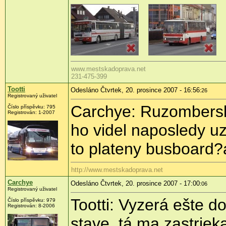
www.mestskadoprava.net
231-475-399
Tootti
Odesláno Čtvrtek, 20. prosince 2007 - 16:56
:26
Registrovaný uživatel
Carchye: Ruzombers
Číslo příspěvku: 795
Registrován: 1-2007
ho videl naposledy uz
to plateny busboard?
http://www.mestskadoprava.net
Carchye
Odesláno Čtvrtek, 20. prosince 2007 - 17:00
:06
Registrovaný uživatel
Tootti: Vyzerá ešte d
Číslo příspěvku: 979
Registrován: 8-2006
stave, tá ma zastriek