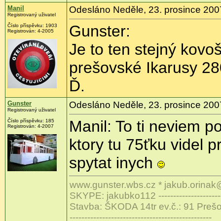
Manil
Odesláno Neděle, 23. prosince 200
Registrovaný uživatel
Gunster:
Číslo příspěvku: 1903
Registrován: 4-2005
Je to ten stejný kovo
prešovské Ikarusy 2
Ď.
Gunster
Odesláno Neděle, 23. prosince 200
Registrovaný uživatel
Manil: To ti neviem p
Číslo příspěvku: 185
Registrován: 4-2007
ktory tu 75ťku videl 
spytat inych
www.gunster.wbs.cz * jakub.orinak
SKYPE: jakubko112 -------------------------
Stavba: ŠKODA 14tr ev.č.: 91 Preš
------------------------------------------------