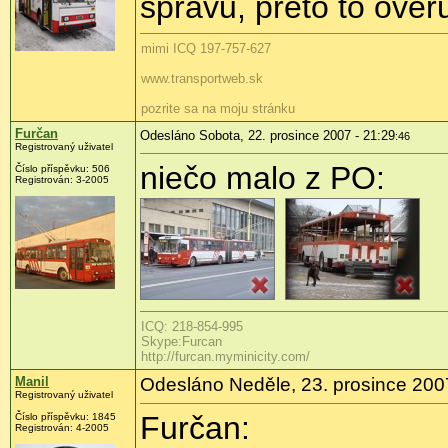
spravu, preto to ove
mimi ICQ 197-757-627
www.transportweb.sk
pozrite sa na moju stránku
Furčan
Odesláno Sobota, 22. prosince 2007 - 21:29
:46
Registrovaný uživatel
niečo malo z PO:
Číslo příspěvku: 506
Registrován: 3-2005
ICQ: 218-854-995
Skype:Furcan
http://furcan.myminicity.com/
Manil
Odesláno Neděle, 23. prosince 200
Registrovaný uživatel
Furčan:
Číslo příspěvku: 1845
Registrován: 4-2005