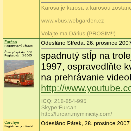
Karosa je karosa a karosou zostane
www.vbus.webgarden.cz
Volajte ma Dárius.(PROSIM!!)
Furčan
Odesláno Středa, 26. prosince 2007
Registrovaný uživatel
spadnutý stĺp na trol
Číslo příspěvku: 508
Registrován: 3-2005
1997, ospravedlňte kv
na prehrávanie video
http://www.youtube
ICQ: 218-854-995
Skype:Furcan
http://furcan.myminicity.com/
Carchye
Odesláno Pátek, 28. prosince 2007 
Registrovaný uživatel