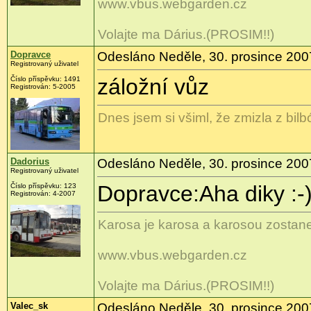
www.vbus.webgarden.cz
Volajte ma Dárius.(PROSIM!!)
Dopravce
Odesláno Neděle, 30. prosince 200
Registrovaný uživatel
záložní vůz
Číslo příspěvku: 1491
Registrován: 5-2005
Dnes jsem si všiml, že zmizla z bil
Dadorius
Odesláno Neděle, 30. prosince 200
Registrovaný uživatel
Dopravce:Aha diky :-
Číslo příspěvku: 123
Registrován: 4-2007
Karosa je karosa a karosou zostane
www.vbus.webgarden.cz
Volajte ma Dárius.(PROSIM!!)
Valec_sk
Odesláno Neděle, 30. prosince 200