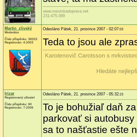
www.mestskadoprava.net
231-475-399
Martin_zlivský
Odesláno Pátek, 21. prosince 2007 - 02:07
:03
Moderátor
Teda to jsou ale zpra
Číslo příspěvku: 38203
Registrován: 4-2003
Karotenovič Carotsson s mrkvistor
Hledáte nejlepš
Irizar
Odesláno Pátek, 21. prosince 2007 - 05:32
:23
Registrovaný uživatel
To je bohužiaľ daň z
Číslo příspěvku: 90
Registrován: 7-2006
parkovať si autobusy 
sa to našťastie ešte 