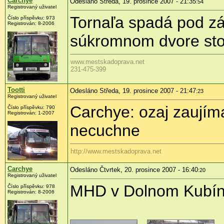
Carchye
Odesláno Středa, 19. prosince 2007 - 21:35
:54
Registrovaný uživatel
Tornaľa spadá pod z
Číslo příspěvku: 973
Registrován: 8-2006
súkromnom dvore sto
www.mestskadoprava.net
231-475-399
Tootti
Odesláno Středa, 19. prosince 2007 - 21:47
:23
Registrovaný uživatel
Carchye: ozaj zaujím
Číslo příspěvku: 790
Registrován: 1-2007
necuchne
http://www.mestskadoprava.net
Carchye
Odesláno Čtvrtek, 20. prosince 2007 - 16:40
:20
Registrovaný uživatel
MHD v Dolnom Kubí
Číslo příspěvku: 978
Registrován: 8-2006