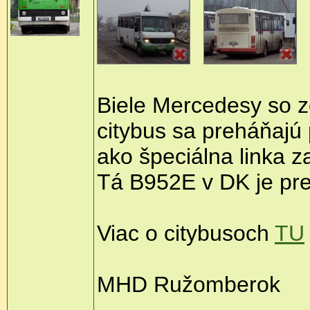
Biele Mercedesy so 
citybus sa preháňaj
ako špeciálna linka 
Tá B952E v DK je pr
Viac o citybusoch
TU
MHD Ružomberok