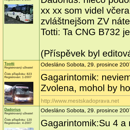
xx xx som videl včer
zvláštnejšom ZV náte
Totti: Ta CNG B732 je
(Příspěvek byl edito
Tootti
Odesláno Sobota, 29. prosince 200
Registrovaný uživatel
Gagarintomik: neviem
Číslo příspěvku: 823
Registrován: 1-2007
Zvolena, mohol by hod
http://www.mestskadoprava.net
Dadorius
Odesláno Sobota, 29. prosince 200
Registrovaný uživatel
Gagarintomik:Su 4 a 
Číslo příspěvku: 120
Registrován: 4-2007