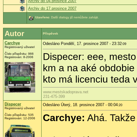
Archiv do 04.prosince 2007
Archiv do 17.prosince 2007
Uzavřeno
: Další dialogy již nemůžete zahájit.
Autor
Příspěvek
Carchye
Odesláno Pondělí, 17. prosince 2007 - 23:32
:09
Registrovaný uživatel
Dispecer: eee, mesto 
Číslo příspěvku: 966
Registrován: 8-2006
km a na aké obdobie a
kto má licenciu teda
www.mestskadoprava.net
231-475-399
Dispecer
Odesláno Úterý, 18. prosince 2007 - 00:04
:20
Registrovaný uživatel
Carchye:
Ahá. Takže t
Číslo příspěvku: 535
Registrován: 12-2006