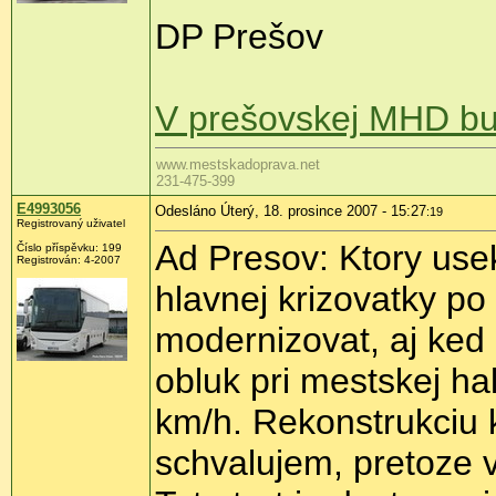
DP Prešov
V prešovskej MHD bu
www.mestskadoprava.net
231-475-399
E4993056
Odesláno Úterý, 18. prosince 2007 - 15:27
:19
Registrovaný uživatel
Ad Presov: Ktory use
Číslo příspěvku: 199
Registrován: 4-2007
hlavnej krizovatky po
modernizovat, aj ked
obluk pri mestskej h
km/h. Rekonstrukciu k
schvalujem, pretoze v