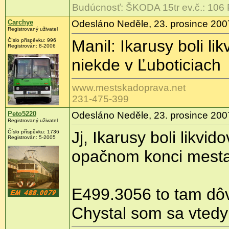
Budúcnosť: ŠKODA 15tr ev.č.: 106 
Carchye
Odesláno Neděle, 23. prosince 200
Registrovaný uživatel
Manil: Ikarusy boli l
Číslo příspěvku: 996
Registrován: 8-2006
niekde v Ľuboticiach
www.mestskadoprava.net
231-475-399
Peto5220
Odesláno Neděle, 23. prosince 200
Registrovaný uživatel
Jj, Ikarusy boli likvi
Číslo příspěvku: 1736
Registrován: 5-2005
opačnom konci mesta
E499.3056 to tam dô
Chystal som sa vtedy