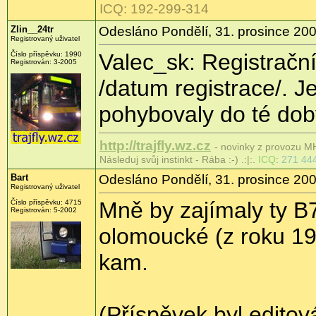
ICQ: 192-299-314
Zlin__24tr
Odesláno Pondělí, 31. prosince 200
Registrovaný uživatel
Valec_sk: Registrační
Číslo příspěvku: 1990
Registrován: 3-2005
/datum registrace/. 
pohybovaly do té doby
http://trajfly.wz.cz
- novinky z provozu MH
Následuj svůj instinkt - Rába :-) .:|:.
ICQ
:
271 44
Bart
Odesláno Pondělí, 31. prosince 200
Registrovaný uživatel
Mně by zajímaly ty B
Číslo příspěvku: 4715
Registrován: 5-2002
olomoucké (z roku 19
kam.
(Příspěvek byl editov