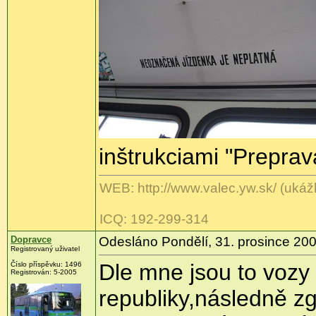
inštrukciami "Preprav
WEB: http://www.valec.yw.sk/ (ukážk
ICQ: 192-299-314
Dopravce
Odesláno Pondělí, 31. prosince 200
Registrovaný uživatel
Dle mne jsou to vozy
Číslo příspěvku: 1496
Registrován: 5-2005
republiky,následně z