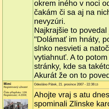
okrem iného v noci od
čakám či sa aj na ni
nevyzúri.
Najkrajšie to povedal
"Dolámať im hnáty, po
slnko nesvieti a natoč
vytiahnuť. A to potom
stránky, kde sa takéto
Akurát že on to poveda
Mimi
Odesláno Pátek, 21. prosince 2007 - 22:38
:13
Registrovaný uživatel
Ahojte vraj s atu dne
Číslo příspěvku: 139
Registrován: 4-2006
spominali Zlinske ka