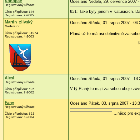
Konopáč
Odesláno Neděle, 29. července 2007 -
Registrovaný uživatel
831: Také byly jenom v Katusicích. 
Číslo příspěvku: 186
Registrován: 9-2005
Martin_zlivský
Odesláno Středa, 01. srpna 2007 - 04:
Moderátor
Číslo příspěvku: 34974
Planá už to má asi definitivně za sebo
Registrován: 4-2003
K
Alesl
Odesláno Středa, 01. srpna 2007 - 18:
Registrovaný uživatel
V tý Planý to mají za sebou oboje záv
Číslo příspěvku: 595
Registrován: 7-2002
Fany
Odesláno Pátek, 03. srpna 2007 - 13:
Registrovaný uživatel
...něco pro exp
Číslo příspěvku: 852
Registrován: 6-2004