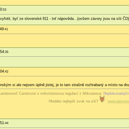
50
:53
evyfotit, byť ze slovenské 811 - toť nápověda...(ovšem závory jsou na síti ČD)
:49
:41
:54
:35
:04
:42
kým si ale nejsem úplně jistej, je to tam strašně rozhrabaný a místo na druh
arotenovič Carotsson s mrkvistorovou regulací z Mrkvanova:
Nejdokonalejší
Hledáte nejlepší zvuk na síti?
www.dancera
:51
:44