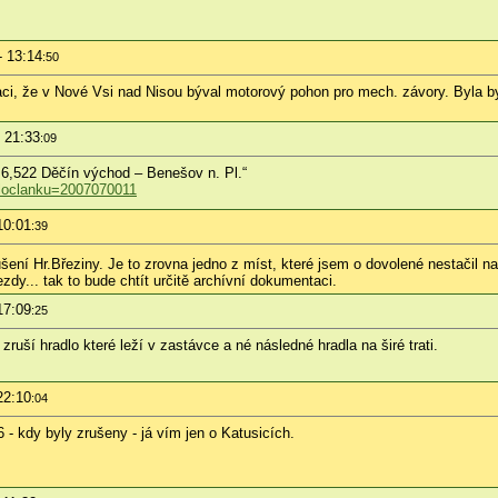
- 13:14
:50
maci, že v Nové Vsi nad Nisou býval motorový pohon pro mech. závory. Byla by
 21:33
:09
6,522 Děčín východ – Benešov n. Pl.“
isloclanku=2007070011
10:01
:39
ušení Hr.Březiny. Je to zrovna jedno z míst, které jsem o dovolené nestačil naf
zdy... tak to bude chtít určitě archívní dokumentaci.
17:09
:25
ruší hradlo které leží v zastávce a né následné hradla na širé trati.
22:10
:04
6 - kdy byly zrušeny - já vím jen o Katusicích.