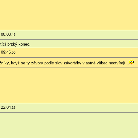
 00:08
:46
tící brzký konec.
 09:46
:50
níky, když se ty závory podle slov závorářky vlastně vůbec neotvírají...
 22:04
:15