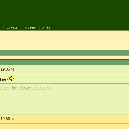
|
odkazy
|
muzea
|
o nás
 19:36
:46
il ne?
ko.net
-
http://www.atlasloko.cz
 19:56
:30
..