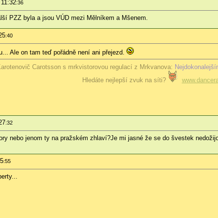
 11:32
:36
Další PZZ byla a jsou VÚD mezi Mělníkem a Mšenem.
25
:40
u... Ale on tam teď pořádně není ani přejezd.
arotenovič Carotsson s mrkvistorovou regulací z Mrkvanova:
Nejdokonalejší
Hledáte nejlepší zvuk na síti?
www.dancera
27
:32
ory nebo jenom ty na pražském zhlaví?Je mi jasné že se do švestek nedožijo
35
:55
erty...