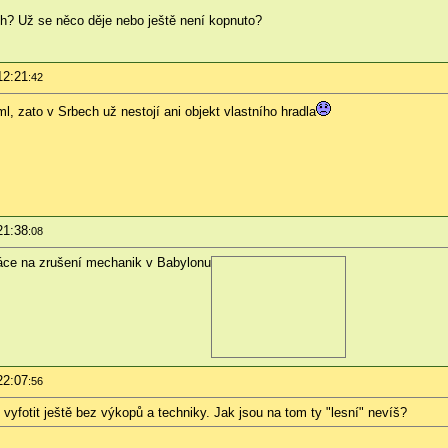
h? Už se něco děje nebo ještě není kopnuto?
12:21
:42
, zato v Srbech už nestojí ani objekt vlastního hradla
21:38
:08
práce na zrušení mechanik v Babylonu
22:07
:56
l vyfotit ještě bez výkopů a techniky. Jak jsou na tom ty "lesní" nevíš?