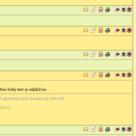
ou kolej tam je odjakživa...
m geometrickým útvarem je mrkvoid!
dio.cz