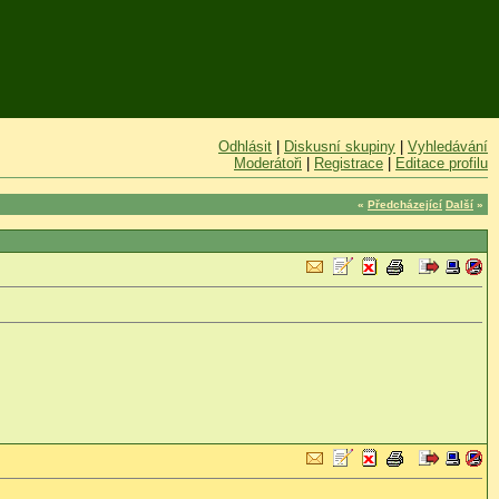
Odhlásit
|
Diskusní skupiny
|
Vyhledávání
Moderátoři
|
Registrace
|
Editace profilu
«
Předcházející
Další
»