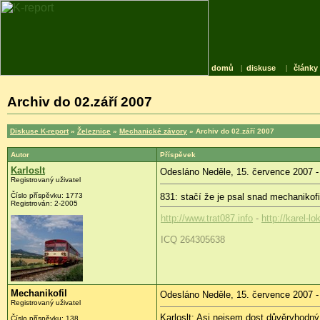
domů
|
diskuse
|
články
Archiv do 02.září 2007
Diskuse K-report
»
Železnice
»
Mechanické závory
» Archiv do 02.září 2007
Autor
Příspěvek
Karloslt
Odesláno Neděle, 15. července 2007 -
Registrovaný uživatel
Číslo příspěvku: 1773
831: stačí že je psal snad mechanikof
Registrován: 2-2005
http://www.trat087.info
-
http://karel-lo
ICQ 264305638
Mechanikofil
Odesláno Neděle, 15. července 2007 -
Registrovaný uživatel
Karloslt: Asi nejsem dost důvěryhodný.
Číslo příspěvku: 138