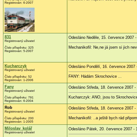
Registrován: 6-2007
831
Odesláno Neděle, 15. července 2007 -
Registrovaný uživatel
Mechanikofil: Ne,ne já jsem si jich ne
Číslo příspěvku: 325
Registrován: 5-2007
Kucharczyk
Odesláno Pondělí, 16. července 2007 
Registrovaný uživatel
FANY: Hádám Skrochovice ...
Číslo příspěvku: 52
Registrován: 1-2006
Fany
Odesláno Středa, 18. července 2007 -
Registrovaný uživatel
Kucharczyk: ANO, jsou to Skrochovice
Číslo příspěvku: 791
Registrován: 6-2004
Rob
Odesláno Středa, 18. července 2007 -
Registrovaný uživatel
Mechanikofil: ..a ještě bych rád přip
Číslo příspěvku: 200
Registrován: 1-2005
Miloslav_kolář
Odesláno Pátek, 20. července 2007 - 
Registrovaný uživatel