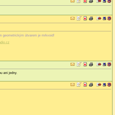
m geometrickým útvarem je mrkvoid!
dio.cz
u ani jedny.