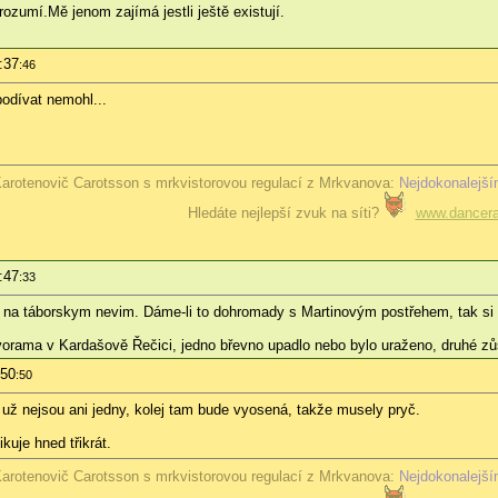
umí.Mě jenom zajímá jestli ještě existují.
:37
:46
podívat nemohl...
arotenovič Carotsson s mrkvistorovou regulací z Mrkvanova:
Nejdokonalejší
Hledáte nejlepší zvuk na síti?
www.dancera
:47
:33
, na táborskym nevim. Dáme-li to dohromady s Martinovým postřehem, tak si tr
ávorama v Kardašově Řečici, jedno břevno upadlo nebo bylo uraženo, druhé z
:50
:50
už nejsou ani jedny, kolej tam bude vyosená, takže musely pryč.
uje hned třikrát.
arotenovič Carotsson s mrkvistorovou regulací z Mrkvanova:
Nejdokonalejší