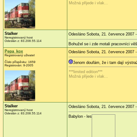
Možná přijede i vlak...
Stalker
Odesláno Sobota, 21. července 2007 -
Neregistrovaný host
Odeslán z: 83.208.55.114
Bohužel se i zde motali pracovníci věš
Pepa_kox
Odesláno Sobota, 21. července 2007 -
Registrovaný uživatel
Číslo příspěvku: 1659
Jenom doufám, že i tam dají výstraž
Registrován: 9-2005
***limited edition***
Možná přijede i vlak...
Stalker
Odesláno Sobota, 21. července 2007 -
Neregistrovaný host
Odeslán z: 83.208.55.114
Babylon - les