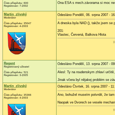
Ona ESA s mech.závorama si moc neroz
Číslo příspěvku: 600
Registrován: 7-2002
Martin_zlivský
Odesláno Pondělí, 06. srpna 2007 - 16
Moderátor
A dneska byla NAD (
), takže jsem se 
Číslo příspěvku: 35047
Registrován: 4-2003
201:
Vlastec, Červená, Balkova Hlota
K
Regent
Odesláno Pondělí, 13. srpna 2007 - 09
Registrovaný uživatel
Alesl: Ty na roudenskym zhlaví určitě
Číslo příspěvku: 521
Registrován: 3-2005
Jinak včera byl nějakej problém se z
Martin_zlivský
Odesláno Čtvrtek, 16. srpna 2007 - 11
Moderátor
Ano, bohužel museím potvrdit, že tam 
Číslo příspěvku: 35366
Registrován: 4-2003
Naopak ve Dvorech se vesele mechanik
K