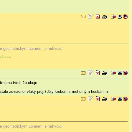
m geometrickým útvarem je mrkvoid!
dio.cz
oufnu tvrdit že oboje.
ůstalo zdviženo, vlaky projížděly krokem s mohutným houkáním
m geometrickým útvarem je mrkvoid!