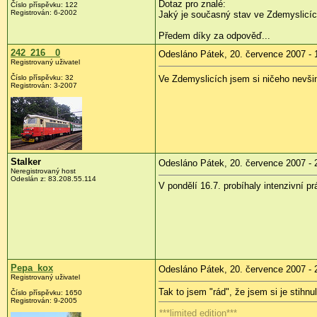
Dotaz pro znalé:
Číslo příspěvku: 122
Registrován: 6-2002
Jaký je současný stav ve Zdemyslicíc
Předem díky za odpověď...
242_216__0
Odesláno Pátek, 20. července 2007 - 
Registrovaný uživatel
Číslo příspěvku: 32
Ve Zdemyslicích jsem si ničeho nevšiml
Registrován: 3-2007
Stalker
Odesláno Pátek, 20. července 2007 - 
Neregistrovaný host
Odeslán z: 83.208.55.114
V pondělí 16.7. probíhaly intenzivní 
Pepa_kox
Odesláno Pátek, 20. července 2007 - 
Registrovaný uživatel
Tak to jsem "rád", že jsem si je stihnu
Číslo příspěvku: 1650
Registrován: 9-2005
***limited edition***