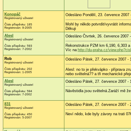
Konopáč
Odesláno Pondělí, 23. července 2007 
Registrovaný uživatel
Mohl by někdo potvrdit/vyvrátit infor
Číslo příspěvku: 185
Registrován: 9-2005
Děkuji
Alesl
Odesláno Čtvrtek, 26. července 2007 -
Registrovaný uživatel
Rekonstrukce PZM km 6,190, 6,303 a 
Číslo příspěvku: 593
Registrován: 7-2002
Víc na:
http://du-praha.cz/view.php?c
Rob
Odesláno Pátek, 27. července 2007 - 
Registrovaný uživatel
Číslo příspěvku: 202
Alesl: no to je překvápko - příprava zr
Registrován: 1-2005
nebo světelná?? a tři mechanické přeje
Alesl
Odesláno Pátek, 27. července 2007 - 
Registrovaný uživatel
Návěstidla jsou světelná.Zaráží mě že z
Číslo příspěvku: 594
Registrován: 7-2002
831
Odesláno Pátek, 27. července 2007 - 
Registrovaný uživatel
Neví nědo, kde byly závory na trati 07
Číslo příspěvku: 450
Registrován: 5-2007