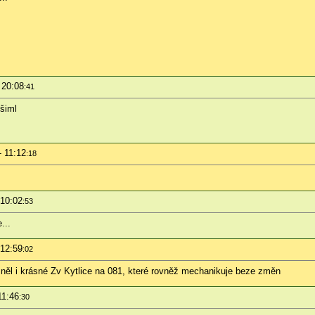
 20:08
:41
všiml
- 11:12
:18
 10:02
:53
...
 12:59
:02
omněl i krásné Zv Kytlice na 081, které rovněž mechanikuje beze změn
11:46
:30