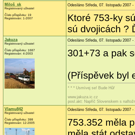
Miloš_sk
Odesláno Středa, 07. listopadu 2007 -
Registrovaný uživatel
Ktoré 753-ky sú
Číslo příspěvku: 19
Registrován: 1-2007
sú dvojicách ?
Jakuza
Odesláno Středa, 07. listopadu 2007 -
Registrovaný uživatel
301+73 a pak s
Číslo příspěvku: 1687
Registrován: 4-2003
(Příspěvek byl 
* * * Usmívej se! Bude Hůř
www.jakuza.ic.cz
posl.akt: Napříč Slovenskem s naftož
Vlamu842
Odesláno Středa, 07. listopadu 2007 -
Registrovaný uživatel
753.352 měla p
Číslo příspěvku: 398
Registrován: 12-2005
měla stát odst