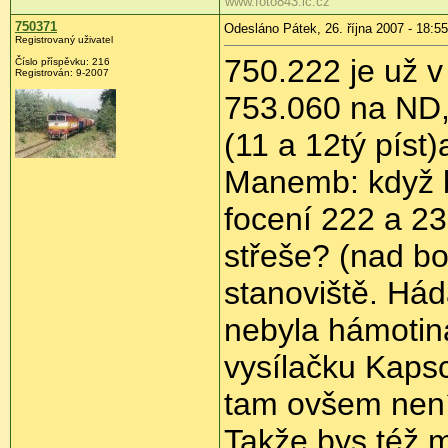
www.foto843.ic.cz
750371
Odesláno Pátek, 26. října 2007 - 18:55
Registrovaný uživatel
750.222 je už v
Číslo příspěvku: 216
Registrován: 9-2007
753.060 na ND,
(11 a 12tý píst
Manemb: když by
focení 222 a 23
střeše? (nad b
stanoviště. Hád
nebyla hámotina
vysílačku Kapsc
tam ovšem není,
Takže bys též 