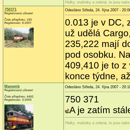
Holky, mašinky a zelená, to jsou naše
750371
Odesláno Středa, 24. října 2007 - 20:0
Registrovaný uživatel
0.013 je v DC, z
Číslo příspěvku: 195
Registrován: 9-2007
už udělá Cargo
235,222 mají do
pod osobku. Nav
409,410 je to z
konce týdne, až
Manemb
Odesláno Středa, 24. října 2007 - 20:1
Registrovaný uživatel
750 371
Číslo příspěvku: 4462
Registrován: 3-2005
A je zatím stá
Holky, mašinky a zelená, to jsou naše