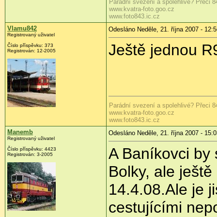
Parádní svezení a spolehlivé? Přeci 8
www.kvatra-foto.goo.cz
www.foto843.ic.cz
Vlamu842
Odesláno Neděle, 21. října 2007 - 12:
Registrovaný uživatel
Ještě jednou R
Číslo příspěvku: 373
Registrován: 12-2005
Parádní svezení a spolehlivé? Přeci 8
www.kvatra-foto.goo.cz
www.foto843.ic.cz
Manemb
Odesláno Neděle, 21. října 2007 - 15:
Registrovaný uživatel
A Baníkovci by 
Číslo příspěvku: 4423
Registrován: 3-2005
Bolky, ale ješt
14.4.08.Ale je 
cestujícími nep