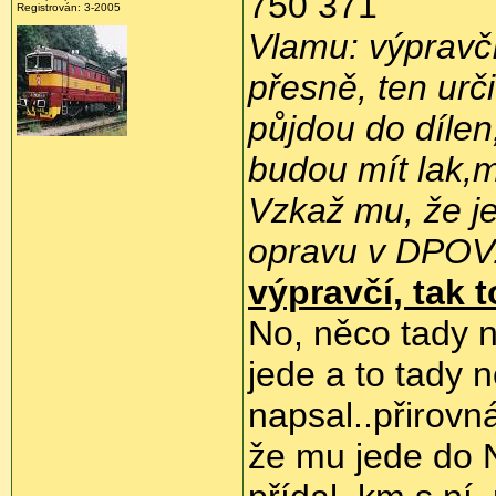
750 371
Registrován: 3-2005
Vlamu: výpravčí,
přesně, ten urč
půjdou do díle
budou mít lak,m
Vzkaž mu, že je
opravu v DPOV
výpravčí, tak t
No, něco tady 
jede a to tady
napsal..přirov
že mu jede do 