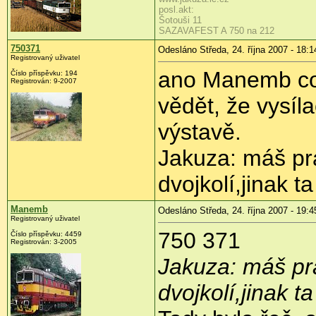
posl.akt:
Šotouši 11
SAZAVAFEST A 750 na 212
750371
Odesláno Středa, 24. října 2007 - 18:1
Registrovaný uživatel
ano Manemb co 
Číslo příspěvku: 194
Registrován: 9-2007
vědět, že vysíl
výstavě.
Jakuza: máš pr
dvojkolí,jinak t
Manemb
Odesláno Středa, 24. října 2007 - 19:4
Registrovaný uživatel
750 371
Číslo příspěvku: 4459
Registrován: 3-2005
Jakuza: máš pr
dvojkolí,jinak t