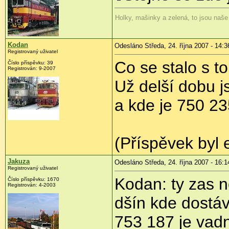
Holky, mašinky a zelená, to jsou naše
Kodan
Odesláno Středa, 24. října 2007 - 14:3
Registrovaný uživatel
Co se stalo s 
Číslo příspěvku: 39
Registrován: 9-2007
Už delší dobu j
a kde je 750 23
(Příspěvek byl 
Jakuza
Odesláno Středa, 24. října 2007 - 16:1
Registrovaný uživatel
Kodan: ty zas n
Číslo příspěvku: 1670
Registrován: 4-2003
dšín kde dostá
753 187 je vad