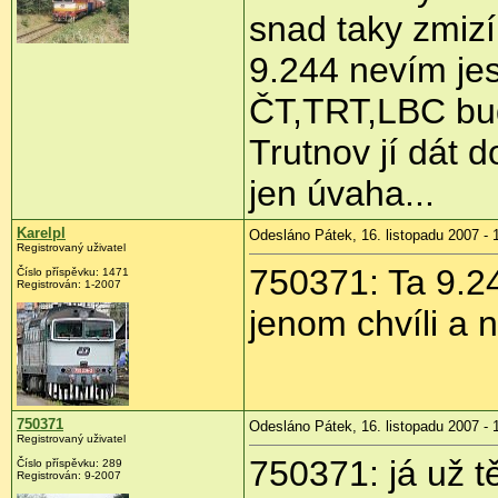
snad taky zmizí
9.244 nevím jes
ČT,TRT,LBC bud
Trutnov jí dát d
jen úvaha...
Karelpl
Odesláno Pátek, 16. listopadu 2007 - 
Registrovaný uživatel
750371: Ta 9.244
Číslo příspěvku: 1471
Registrován: 1-2007
jenom chvíli a n
750371
Odesláno Pátek, 16. listopadu 2007 - 
Registrovaný uživatel
750371: já už 
Číslo příspěvku: 289
Registrován: 9-2007