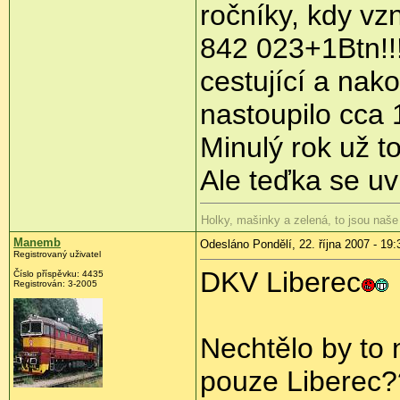
ročníky, kdy vz
842 023+1Btn!!
cestující a nak
nastoupilo cca
Minulý rok už t
Ale teďka se uv
Holky, mašinky a zelená, to jsou naše
Manemb
Odesláno Pondělí, 22. října 2007 - 19:
Registrovaný uživatel
DKV Liberec
Číslo příspěvku: 4435
Registrován: 3-2005
Nechtělo by to 
pouze Liberec