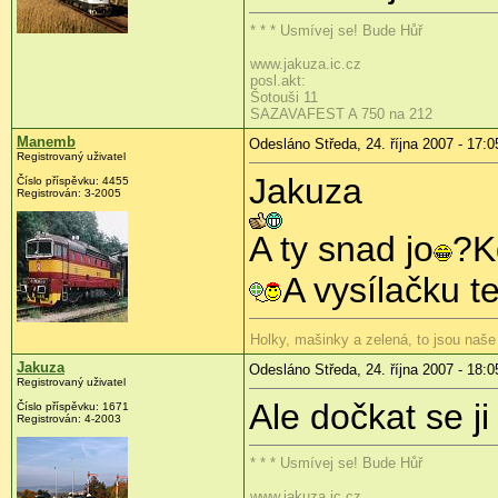
* * * Usmívej se! Bude Hůř
www.jakuza.ic.cz
posl.akt:
Šotouši 11
SAZAVAFEST A 750 na 212
Manemb
Odesláno Středa, 24. října 2007 - 17:0
Registrovaný uživatel
Jakuza
Číslo příspěvku: 4455
Registrován: 3-2005
A ty snad jo
?K
A vysílačku t
Holky, mašinky a zelená, to jsou naše
Jakuza
Odesláno Středa, 24. října 2007 - 18:0
Registrovaný uživatel
Ale dočkat se 
Číslo příspěvku: 1671
Registrován: 4-2003
* * * Usmívej se! Bude Hůř
www.jakuza.ic.cz