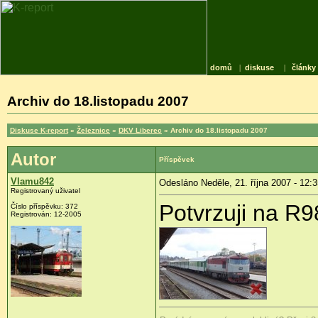
domů
|
diskuse
|
články
Archiv do 18.listopadu 2007
Diskuse K-report
»
Železnice
»
DKV Liberec
» Archiv do 18.listopadu 2007
Autor
Příspěvek
Vlamu842
Odesláno Neděle, 21. října 2007 - 12:
Registrovaný uživatel
Potvrzuji na R
Číslo příspěvku: 372
Registrován: 12-2005