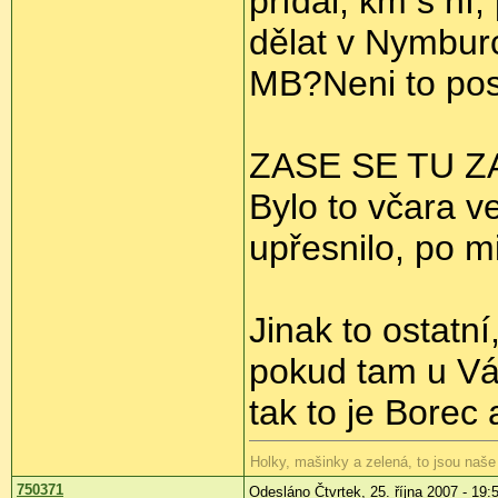
přídal, km s ní
dělat v Nymbur
MB?Neni to pos
ZASE SE TU Z
Bylo to včara v
upřesnilo, po 
Jinak to ostatní
pokud tam u Vá
tak to je Borec 
Holky, mašinky a zelená, to jsou naše
750371
Odesláno Čtvrtek, 25. října 2007 - 19: