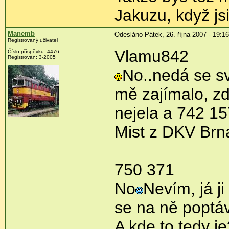
Jakuzu, když jsi
Manemb
Odesláno Pátek, 26. října 2007 - 19:16
Registrovaný uživatel
Vlamu842
Číslo příspěvku: 4476
Registrován: 3-2005
No..nedá se sv
mě zajímalo, z
nejela a 742 15
Mist z DKV Brn
750 371
No
Nevím, já ji
se na ně poptáv
A kde to tedy je