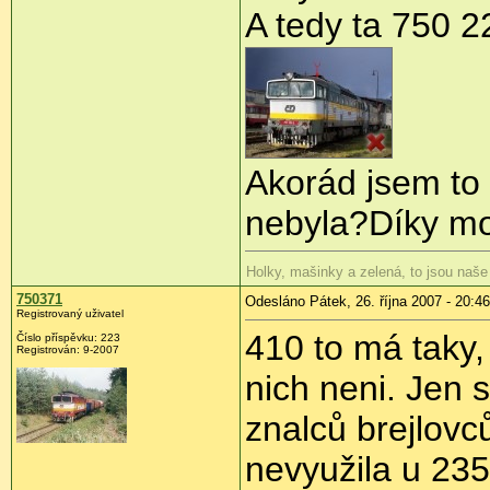
A tedy ta 750 2
Akorád jsem to
nebyla?Díky mo
Holky, mašinky a zelená, to jsou naše
750371
Odesláno Pátek, 26. října 2007 - 20:46
Registrovaný uživatel
410 to má taky,
Číslo příspěvku: 223
Registrován: 9-2007
nich neni. Jen s
znalců brejlovc
nevyužila u 23