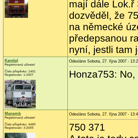
mají dále Lok.
dozvěděl, že 75
na německé úze
předepsanou rad
nyní, jestli tam
Karelpl
Odesláno Sobota, 27. října 2007 - 13:
Registrovaný uživatel
Honza753: No, z
Číslo příspěvku: 1401
Registrován: 1-2007
Manemb
Odesláno Sobota, 27. října 2007 - 13:
Registrovaný uživatel
750 371
Číslo příspěvku: 4485
Registrován: 3-2005