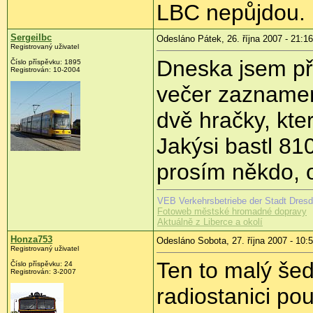
LBC nepůjdou.
Sergeilbc
Odesláno Pátek, 26. října 2007 - 21:16
Registrovaný uživatel
Dneska jsem př
Číslo příspěvku: 1895
Registrován: 10-2004
večer zaznamen
dvě hračky, kte
Jakýsi bastl 810
prosím někdo, 
VEB Verkehrsbetriebe der Stadt Dresde
Fotoweb městské hromadné dopravy
Aktuálně z Liberce a okolí
Honza753
Odesláno Sobota, 27. října 2007 - 10:
Registrovaný uživatel
Ten to malý šed
Číslo příspěvku: 24
Registrován: 3-2007
radiostanici p