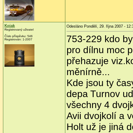
Kojak
Odesláno Pondělí, 29. října 2007 - 12:
Registrovaný uživatel
753-229 kdo by 
Číslo příspěvku: 546
Registrován: 1-2007
pro dílnu moc 
přehazuje viz.k
měnírně...
Kde jsou ty časy
depa Turnov ud
všechny 4 dvojk
Avii dvojkolí a 
Holt už je jiná d