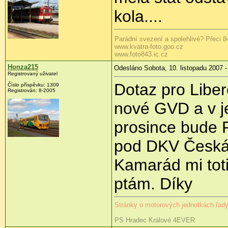
kola....
Parádní svezení a spolehlivé? Přeci 8
www.kvatra-foto.goo.cz
www.foto843.ic.cz
Honza215
Odesláno Sobota, 10. listopadu 2007 -
Registrovaný uživatel
Dotaz pro Libe
Číslo příspěvku: 1309
Registrován: 8-2005
nové GVD a v je
prosince bude 
pod DKV Česká 
Kamarád mi toti
ptám. Díky
Stránky o motorových jednotkách řa
PS Hradec Králové 4EVER