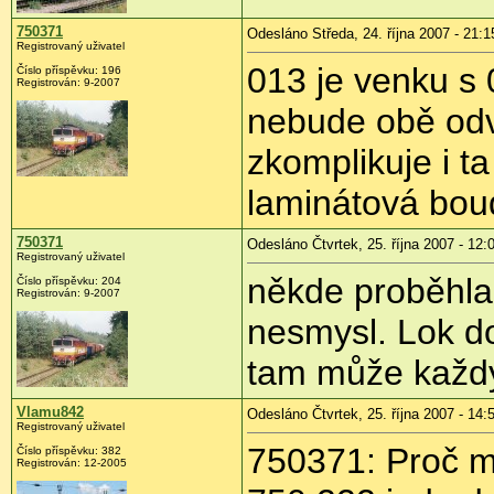
750371
Odesláno Středa, 24. října 2007 - 21:1
Registrovaný uživatel
013 je venku s 
Číslo příspěvku: 196
Registrován: 9-2007
nebude obě odvo
zkomplikuje i ta
laminátová bou
750371
Odesláno Čtvrtek, 25. října 2007 - 12:
Registrovaný uživatel
někde proběhla 
Číslo příspěvku: 204
Registrován: 9-2007
nesmysl. Lok do
tam může každý 
Vlamu842
Odesláno Čtvrtek, 25. října 2007 - 14:
Registrovaný uživatel
750371: Proč mi
Číslo příspěvku: 382
Registrován: 12-2005