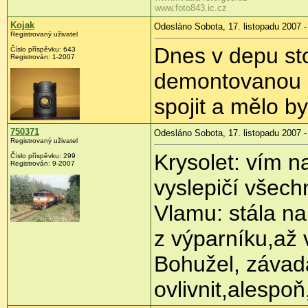
www.foto843.ic.cz
Kojak
Odesláno Sobota, 17. listopadu 2007 -
Registrovaný uživatel
Dnes v depu sto
Číslo příspěvku: 643
Registrován: 1-2007
demontovanou 
spojit a mělo by
750371
Odesláno Sobota, 17. listopadu 2007 -
Registrovaný uživatel
Krysolet: vím n
Číslo příspěvku: 299
Registrován: 9-2007
vyslepičí všech
Vlamu: stála na
z výparníku,až 
Bohužel, závada
ovlivnit,alespoň