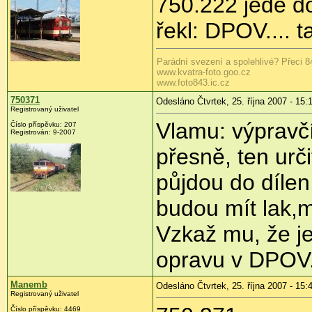
750.222 jede d
řekl: DPOV.... t
Parádní svezení a spolehlivé? Přeci 8
www.kvatra-foto.goo.cz
www.foto843.ic.cz
750371
Odesláno Čtvrtek, 25. října 2007 - 15:
Registrovaný uživatel
Vlamu: výpravčí,
Číslo příspěvku: 207
Registrován: 9-2007
přesně, ten urč
půjdou do díle
budou mít lak,m
Vzkaž mu, že je
opravu v DPOV
Manemb
Odesláno Čtvrtek, 25. října 2007 - 15:
Registrovaný uživatel
Číslo příspěvku: 4469