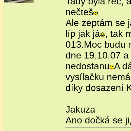
Tady byla řeč, 
nečteš
Ale zeptám se j
líp jak já
, tak 
013.Moc budu r
dne 19.10.07 a j
nedostanu
A dá
vysílačku nemá
díky dosazení
Jakuza
Ano dočká se ji