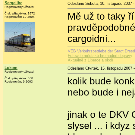
Sergeilbc
Odesláno Sobota, 10. listopadu 2007 -
Registrovaný uživatel
Mě už to taky ří
Číslo příspěvku: 1972
Registrován: 10-2004
pravděpodobné
cargoidní...
VEB Verkehrsbetriebe der Stadt Dresde
Fotoweb městské hromadné dopravy
Aktuálně z Liberce a okolí
Lokom
Odesláno Čtvrtek, 15. listopadu 2007 -
Registrovaný uživatel
kolik bude kon
Číslo příspěvku: 568
Registrován: 9-2003
nebo bude i ne
jinak o te DKV 
slysel ... i kdy