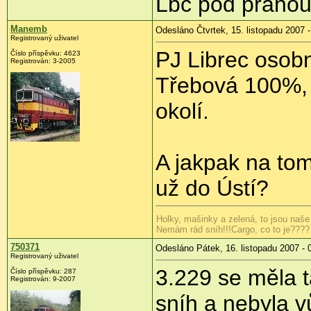
Lbc pod prahou
Manemb
Odesláno Čtvrtek, 15. listopadu 2007 -
Registrovaný uživatel
PJ Librec osob
Číslo příspěvku: 4623
Registrován: 3-2005
Třebová 100%, 
okolí.
A jakpak na to
už do Ústí?
Holky, mašinky a zelená, to jsou naše
Nemám rád sníh!!!Cargo, co to je????
750371
Odesláno Pátek, 16. listopadu 2007 - 
Registrovaný uživatel
3.229 se měla 
Číslo příspěvku: 287
Registrován: 9-2007
sníh a nebyla v