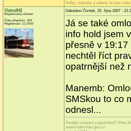
Holky, mašinky a zelená, to jsou naše
Vlamu842
Odesláno Čtvrtek, 25. října 2007 - 23:
Registrovaný uživatel
Já se také oml
Číslo příspěvku: 383
Registrován: 12-2005
info hold jsem 
přesně v 19:17 
nechtěl říct pra
opatrnější než n
Manemb: Omlouv
SMSkou to co mi 
odnesl...
Parádní svezení a spolehlivé? Přeci 8
www.kvatra-foto.goo.cz