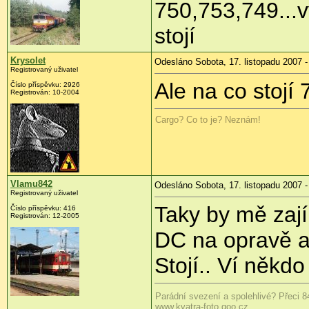
750,753,749...v
stojí
Krysolet
Odesláno Sobota, 17. listopadu 2007 -
Registrovaný uživatel
Ale na co stojí
Číslo příspěvku: 2926
Registrován: 10-2004
Cargo? Co to je? Neznám!
Vlamu842
Odesláno Sobota, 17. listopadu 2007 -
Registrovaný uživatel
Taky by mě zají
Číslo příspěvku: 416
Registrován: 12-2005
DC na opravě a 
Stojí.. Ví někdo
Parádní svezení a spolehlivé? Přeci 8
www.kvatra-foto.goo.cz