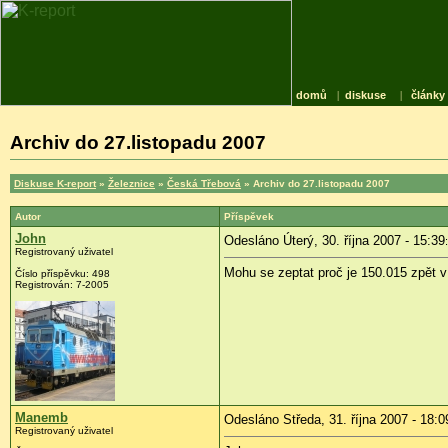
domů
|
diskuse
|
články
Archiv do 27.listopadu 2007
Diskuse K-report
»
Železnice
»
Česká Třebová
» Archiv do 27.listopadu 2007
Autor
Příspěvek
John
Odesláno Úterý, 30. října 2007 - 15:39
Registrovaný uživatel
Mohu se zeptat proč je 150.015 zpět
Číslo příspěvku: 498
Registrován: 7-2005
Manemb
Odesláno Středa, 31. října 2007 - 18:0
Registrovaný uživatel