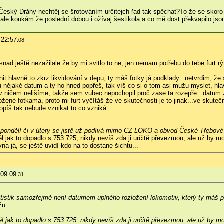
eský Dráhy nechtěj se šrotováním určitejch řad tak spěchat?To že se skoro 
,ale koukám že poslední dobou i ožívaj šestikola a co mě dost překvapilo jsou 
 22:57
:08
 snad ještě nezažil
ale že by mi svitlo to ne, jen nemam potřebu do tebe furt rýt
it hlavně to zkrz likvidování v depu, ty máš fotky já podklady...netvrdim, že
u nějaké datum a ty ho hned popřeš, tak víš co si o tom asi mužu myslet, h
v ničem nelišíme, takže sem vubec nepochopil proč zase ta rozepře...datum 
žené fotkama, proto mi furt vyčítáš že ve skutečnosti je to jinak...ve skutečn
hopíš tak nebude vznikat to co vzniká
 pondělí či v útery se jistě už podívá mimo CZ LOKO a obvod České Třebové
děl jak to dopadlo s 753.725, nikdy nevíš zda ji určitě převezmou, ale už by 
na já, se ještě uvidí kdo na to dostane šichtu...
 09:09
:31
tistik samozřejmě není datumem uplného rozložení lokomotiv, který ty máš pod
žu.
děl jak to dopadlo s 753.725, nikdy nevíš zda ji určitě převezmou, ale už by 