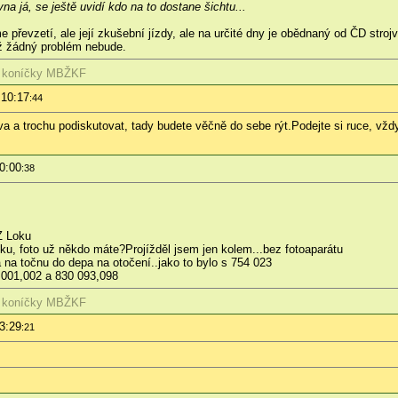
na já, se ještě uvidí kdo na to dostane šichtu...
převzetí, ale její zkušební jízdy, ale na určité dny je obědnaný od ČD strojv
už žádný problém nebude.
 koníčky
MBŽKF
 10:17
:44
va a trochu podiskutovat, tady budete věčně do sebe rýt.Podejte si ruce, vždyť
00:00
:38
Z Loku
ku, foto už někdo máte?Projížděl jsem jen kolem...
bez fotoaparátu
na točnu do depa na otočení..jako to bylo s 754 023
 001,002 a 830 093,098
 koníčky
MBŽKF
13:29
:21