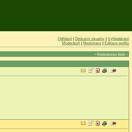
Odhlásit
|
Diskusní skupiny
|
Vyhledávání
Moderátoři
|
Registrace
|
Editace profilu
«
Předcházející
Další
»