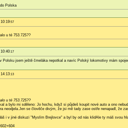
 do Polska
 10:19
:57
nalo u té 753.725??
 10:40
:17
..v Polsku jsem ještě čmeláka nepotkal a navíc Polský lokomotivy mám spoje
 14:13
:13
nalo u té 753.725??
kal a bylo mi sděleno: Jo hochu, když si půjdeš koupit nové auto a ono nebud
ra neodjela.Jen se člověče divým, že jsi mě tady zase ostře nenapadl, že za
 i v jiné diskuzi "Myslím Brejlovce" a byl by od nás klid
Ale ty máš svou hla
2 602+604