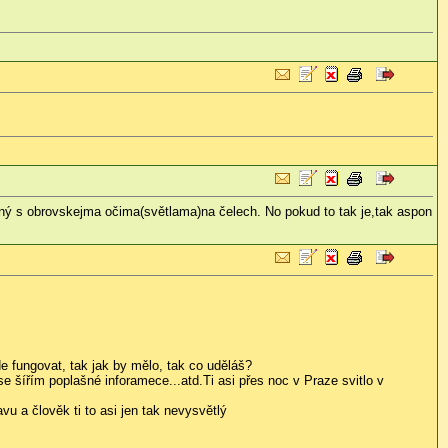
ný s obrovskejma očima(světlama)na čelech. No pokud to tak je,tak aspon
e fungovat, tak jak by mělo, tak co uděláš?
se šířím poplašné inforamece...atd.
Ti asi přes noc v Praze svitlo v
vu a člověk ti to asi jen tak nevysvětlý