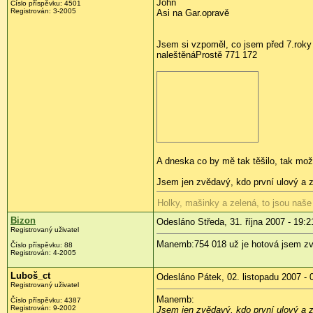
John
Číslo příspěvku: 4501
Registrován: 3-2005
Asi na Gar.opravě
Jsem si vzpoměl, co jsem před 7.roky 
naleštěná
Prostě 771 172
A dneska co by mě tak těšilo, tak m
Jsem jen zvědavý, kdo první ulový a z
Holky, mašinky a zelená, to jsou naše
Bizon
Odesláno Středa, 31. října 2007 - 19:2
Registrovaný uživatel
Manemb:754 018 už je hotová jsem zv
Číslo příspěvku: 88
Registrován: 4-2005
Luboš_ct
Odesláno Pátek, 02. listopadu 2007 - 
Registrovaný uživatel
Manemb:
Číslo příspěvku: 4387
Registrován: 9-2002
Jsem jen zvědavý, kdo první ulový a z