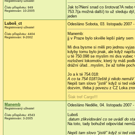
Registrovaný uživatel
Jak to?Není snad co šrotovat?A nebo Č
Číslo příspěvku: 949
Registrován: 10-2005
753.7(a možná další) to už sleduju dýl
jeden
Luboš_ct
Odesláno Sobota, 03. listopadu 2007 -
Registrovaný uživatel
Manemb:
Číslo příspěvku: 4404
Registrován: 9-2002
jj v Praze bylo skvěle lepší párty sem
Mi dva bysme si měli pro jednou vyjasn
kdyby tomu bylo jinak, ale když napíš
u té 750.098 se myslim mi dva vubec 
rozložení lokomotiv, který ty máš podlo
drážní úřad...myslim, že až tohle poc
Jo a k té 754.018:
A co ta 754 018?Ještě ji nikdo nemáV
Nepiš tam slovo "jistě" když si ted vi
dozvim, třeba ji povezu z CZ Loka zrov
Šlak tref Cargo!!!
Manemb
Odesláno Neděle, 04. listopadu 2007 -
Registrovaný uživatel
Luboš
Číslo příspěvku: 4543
Registrován: 3-2005
.datum zlikvidování co se uvádí do sta
Na toto, tady bohužel odpovídat nemů
Nepiš tam slovo "jistě" když si ted vi