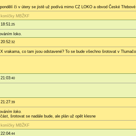
pondělí či v útery se jistě už podívá mimo CZ LOKO a obvod České Třebové
 koníčky
MBŽKF
 18:51
:25
ováním loko.
 20:52
:32
a X vrakama, co tam jsou odstavené? To se bude všechno šrotovat v Tlumač
 21:03
:40
 21:27
:39
ováním loko.
 část, šrotovat se nadále bude, ale plán už opět klesne
 koníčky
MBŽKF
 22:04
:44