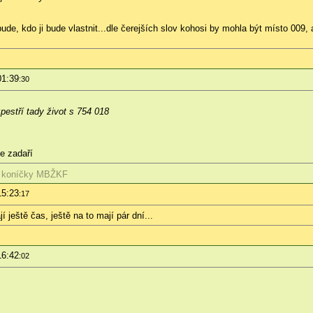
de, kdo ji bude vlastnit...dle čerejších slov kohosi by mohla být místo 009, a
01:39
:30
pestří tady život s 754 018
e zadaří
 koníčky
MBŽKF
15:23
:17
 ještě čas, ještě na to mají pár dní...
16:42
:02