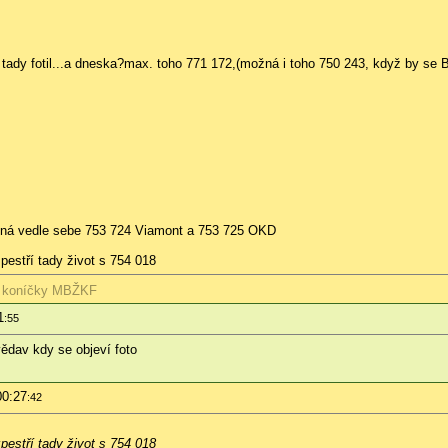
tady fotil...a dneska?max. toho 771 172
,(možná i toho 750 243, když by se B
ožná vedle sebe 753 724 Viamont a 753 725 OKD
pestří tady život s 754 018
 koníčky
MBŽKF
1
:55
ědav kdy se objeví foto
00:27
:42
pestří tady život s 754 018