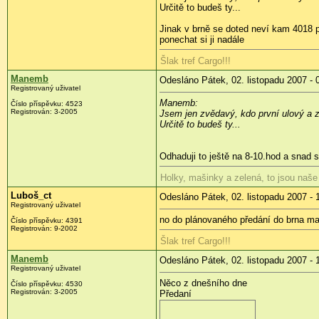
Určitě to budeš ty...
Jinak v brně se doted neví kam 4018 pu
ponechat si ji nadále
Šlak tref Cargo!!!
Manemb
Odesláno Pátek, 02. listopadu 2007 - 
Registrovaný uživatel
Manemb:
Číslo příspěvku: 4523
Registrován: 3-2005
Jsem jen zvědavý, kdo první ulový a z
Určitě to budeš ty...
Odhaduji to ještě na 8-10.hod a snad s
Holky, mašinky a zelená, to jsou naše
Luboš_ct
Odesláno Pátek, 02. listopadu 2007 - 
Registrovaný uživatel
no do plánovaného předání do brna mají
Číslo příspěvku: 4391
Registrován: 9-2002
Šlak tref Cargo!!!
Manemb
Odesláno Pátek, 02. listopadu 2007 - 
Registrovaný uživatel
Něco z dnešního dne
Číslo příspěvku: 4530
Registrován: 3-2005
Předaní