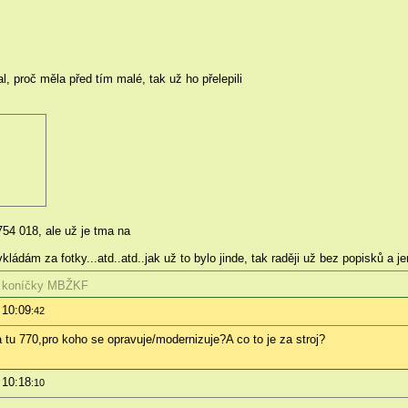
, proč měla před tím malé, tak už ho přelepili
54 018, ale už je tma na
dám za fotky...atd..atd..jak už to bylo jinde, tak raději už bez popisků a jen
 koníčky
MBŽKF
 10:09
:42
u 770,pro koho se opravuje/modernizuje?A co to je za stroj?
 10:18
:10