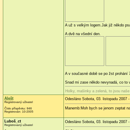
A už s velkým logem.Jak již někdo psal
A dvě na všední den.
A v současné době se po žst prohání 7
Snad mi zase někdo nevynadá, co to vklá
Holky, mašinky a zelená, to jsou naše
Alešt
Odesláno Sobota, 03. listopadu 2007 -
Registrovaný uživatel
Manemb:Moh bych se jenom zeptat na t
Číslo příspěvku: 946
Registrován: 10-2005
Luboš_ct
Odesláno Sobota, 03. listopadu 2007 -
Registrovaný uživatel