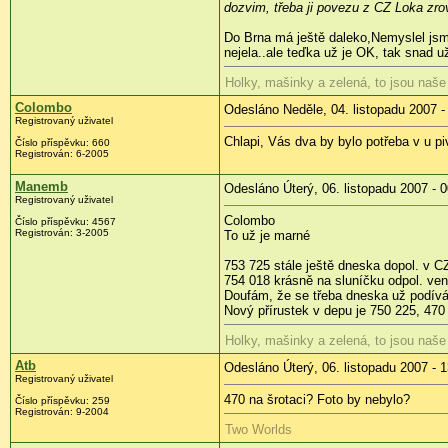
dozvim, třeba ji povezu z CZ Loka zrov
Do Brna má ještě daleko,Nemyslel jsme 
nejela..ale teďka už je OK, tak snad 
Holky, mašinky a zelená, to jsou naše
Colombo
Odesláno Neděle, 04. listopadu 2007 -
Registrovaný uživatel
Chlapi, Vás dva by bylo potřeba v u pi
Číslo příspěvku: 660
Registrován: 6-2005
Manemb
Odesláno Úterý, 06. listopadu 2007 - 
Registrovaný uživatel
Colombo
Číslo příspěvku: 4567
Registrován: 3-2005
To už je marné
753 725 stále ještě dneska dopol. v C
754 018 krásně na sluníčku odpol. ven
Doufám, že se třeba dneska už podívá 
Nový přírustek v depu je 750 225, 470
Holky, mašinky a zelená, to jsou naše
Atb
Odesláno Úterý, 06. listopadu 2007 - 
Registrovaný uživatel
470 na šrotaci? Foto by nebylo?
Číslo příspěvku: 259
Registrován: 9-2004
Two Worlds