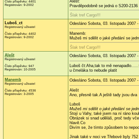
Alešt:
Číslo příspěvku: 4401
Registrován: 9-2002
Pravděpodobně se jedná o S200-2136
Šlak tref Cargo!!!
Luboš_ct
Odesláno Sobota, 03. listopadu 2007 -
Registrovaný uživatel
Manemb:
Číslo příspěvku: 4402
Registrován: 9-2002
Mužeš mi sdělit o jaké předání se jed
Šlak tref Cargo!!!
Alešt
Odesláno Sobota, 03. listopadu 2007 -
Registrovaný uživatel
Luboš čt:Aha,tak to mě nenapadlo....
Číslo příspěvku: 947
Registrován: 10-2005
u čmeláka to nebude platit
Manemb
Odesláno Sobota, 03. listopadu 2007 -
Registrovaný uživatel
Alešt
Číslo příspěvku: 4536
Registrován: 3-2005
Ano, přesně tak.A ještě tady jsou dva
Luboš
Mužeš mi sdělit o jaké předání se jed
Stojí u Vahy, také jsem na ní ráno kou
Obrázek si snad uděláš, proč tedy vče
hlavě.Co
Divím se, že tímto způsobem to nepodáš
Jinak také v noci ve Třebové byly 75