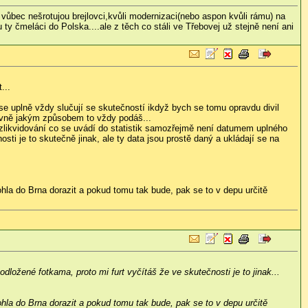
vůbec nešrotujou brejlovci,kvůli modernizaci(nebo aspon kvůli rámu) na
ty čmeláci do Polska....ale z těch co stáli ve Třebovej už stejně není ani
...
 se uplně vždy slučují se skutečností ikdyž bych se tomu opravdu divil
lavně jakým způsobem to vždy podáš...
zlikvidování co se uvádí do statistik samozřejmě není datumem uplného
osti je to skutečně jinak, ale ty data jsou prostě daný a ukládají se na
mohla do Brna dorazit a pokud tomu tak bude, pak se to v depu určitě
ložené fotkama, proto mi furt vyčítáš že ve skutečnosti je to jinak...
mohla do Brna dorazit a pokud tomu tak bude, pak se to v depu určitě