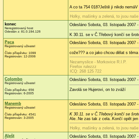
A co ta 754 018?Ještě ji nikdo nemá
V 
Holky, mašinky a zelená, to jsou naše
konec
Odesláno Sobota, 03. listopadu 2007 -
Neregistrovaný host
Odeslán z: 81.0.194.126
K 30.11. se v Č.Třebový končí se šrot
Peca
Odesláno Sobota, 03. listopadu 2007 -
Registrovaný uživatel
cože??? a co jako chcou dělat s těm
Číslo příspěvku: 1099
Registrován: 12-2006
Nezamyslice - Morkovice R.I.P.
Firefox rulezzz
ICQ: 268 125 722
Colombo
Odesláno Sobota, 03. listopadu 2007 -
Registrovaný uživatel
Zavolá se Hujerovi, on to zváží
Číslo příspěvku: 656
Registrován: 6-2005
Manemb
Odesláno Sobota, 03. listopadu 2007 -
Registrovaný uživatel
K 30.11. se v Č.Třebový končí se šrot
Číslo příspěvku: 4541
Registrován: 3-2005
Ale..Ne zas tak z cela..Končí opět jen
Holky, mašinky a zelená, to jsou naše
Alešt
Odesláno Sobota, 03. listopadu 2007 -