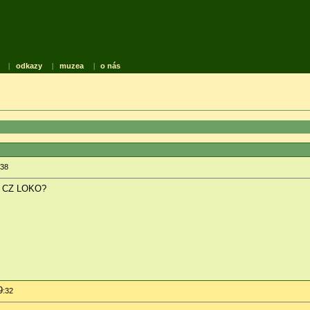
|
odkazy
|
muzea
|
o nás
:38
 v CZ LOKO?
9
:32