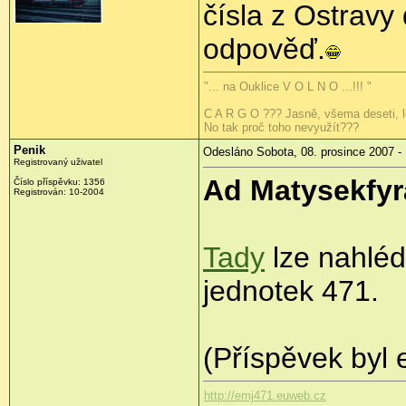
čísla z Ostravy
odpověď.
"... na Ouklice V O L N O ...!!! "
C A R G O ??? Jasně, všema deseti, lo
No tak proč toho nevyužít???
Penik
Odesláno Sobota, 08. prosince 2007 -
Registrovaný uživatel
Ad Matysekfyr
Číslo příspěvku: 1356
Registrován: 10-2004
Tady
lze nahlé
jednotek 471.
(Příspěvek byl 
http://emj471.euweb.cz