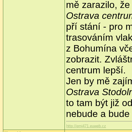
mě zarazilo, že
Ostrava centru
pří stání - pro 
trasováním vlak
z Bohumína včer
zobrazit. Zvlášt
centrum lepší.
Jen by mě zajím
Ostrava Stodol
to tam být již 
nebude a bude 
http://emj471.euweb.cz