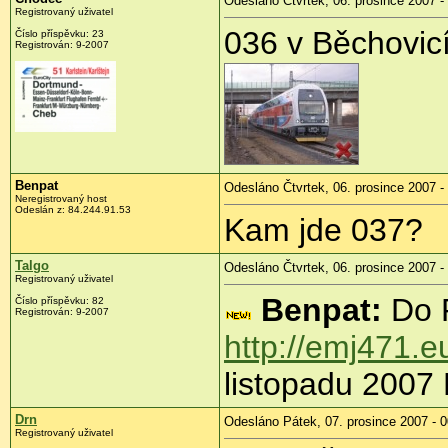
Odesláno Čtvrtek, 06. prosince 2007 -
Registrovaný uživatel
036 v Běchovic
Číslo příspěvku: 23
Registrován: 9-2007
Benpat
Odesláno Čtvrtek, 06. prosince 2007 -
Neregistrovaný host
Odeslán z: 84.244.91.53
Kam jde 037?
Talgo
Odesláno Čtvrtek, 06. prosince 2007 -
Registrovaný uživatel
Benpat:
Do P
Číslo příspěvku: 82
Registrován: 9-2007
http://emj471.
listopadu 2007 
Drn
Odesláno Pátek, 07. prosince 2007 - 0
Registrovaný uživatel