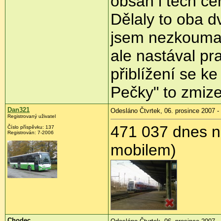
obsah i těch če
Dělaly to oba d
jsem nezkoumal.
ale nastával pra
přiblížení se k
Pečky" to zmize
Dan321
Odesláno Čtvrtek, 06. prosince 2007 -
Registrovaný uživatel
471 037 dnes n
Číslo příspěvku: 137
Registrován: 7-2006
mobilem)
Chodec