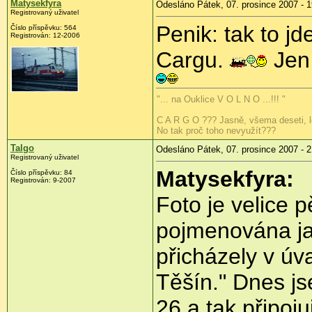
Matysekfyra
Odesláno Pátek, 07. prosince 2007 - 1
Registrovaný uživatel
Penik: tak to j
Číslo příspěvku: 564
Registrován: 12-2006
Cargu.
Jen 
"... na Ouklice V O L N O ...!!! "
C A R G O ??? Jasně, všema deseti, lo
No tak proč toho nevyužít???
Talgo
Odesláno Pátek, 07. prosince 2007 - 2
Registrovaný uživatel
Matysekfyra:
Číslo příspěvku: 84
Registrován: 9-2007
Foto je velice 
pojmenována ja
přicházely v ú
Těšín." Dnes j
26 a tak připojuj