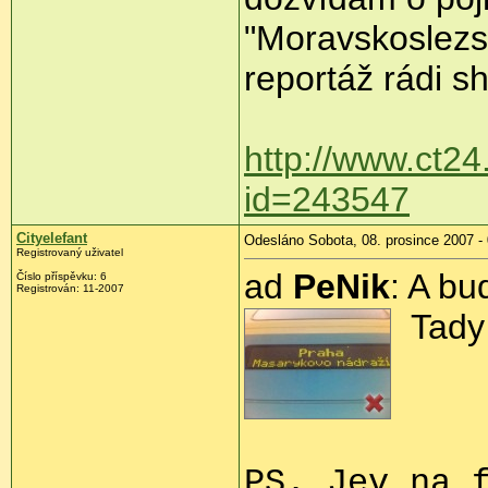
"Moravskoslezský
reportáž rádi sh
http://www.ct24
id=243547
Cityelefant
Odesláno Sobota, 08. prosince 2007 -
Registrovaný uživatel
ad
PeNik
: A bu
Číslo příspěvku: 6
Registrován: 11-2007
Tady 
PS. Jev na 