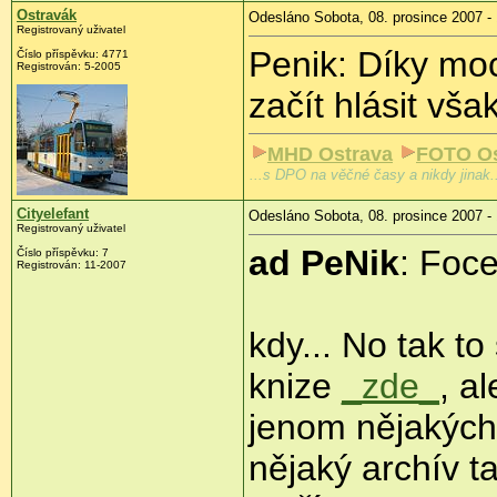
Ostravák
Odesláno Sobota, 08. prosince 2007 -
Registrovaný uživatel
Penik: Díky moc
Číslo příspěvku: 4771
Registrován: 5-2005
začít hlásit vš
MHD Ostrava
FOTO Os
...s DPO na věčné časy a nikdy jinak.
Cityelefant
Odesláno Sobota, 08. prosince 2007 -
Registrovaný uživatel
ad PeNik
: Foc
Číslo příspěvku: 7
Registrován: 11-2007
kdy... No tak to
knize
_zde_
, a
jenom nějakých 
nějaký archív ta