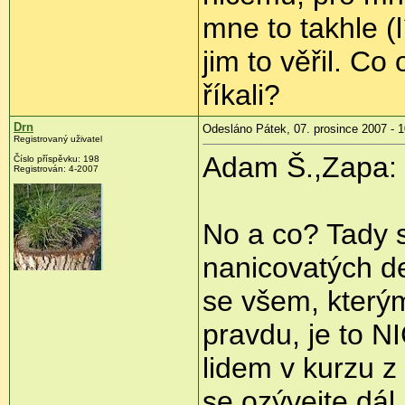
mne to takhle (l
jim to věřil. Co
říkali?
Drn
Odesláno Pátek, 07. prosince 2007 - 1
Registrovaný uživatel
Adam Š.,Zapa:
Číslo příspěvku: 198
Registrován: 4-2007
No a co? Tady s
nanicovatých d
se všem, který
pravdu, je to 
lidem v kurzu z
se ozývejte dál.