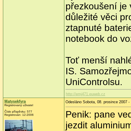
přezkoušení je v
důležité věci pr
ztapnuté bateri
notebook do v
Toť menší nahl
IS. Samozřejmos
UniControlsu.
http://emj471.euweb.cz
Matysekfyra
Odesláno Sobota, 08. prosince 2007 -
Registrovaný uživatel
Penik: pane ve
Číslo příspěvku: 577
Registrován: 12-2006
jezdit alumini