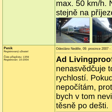
max. 50 km/h. N
stejně na příje
Penik
Odesláno Neděle, 09. prosince 2007 - 
Registrovaný uživatel
Ad Livingproo
Číslo příspěvku: 1359
Registrován: 10-2004
nenasvědčuje t
rychlostí. Poku
nepočítám, prot
bych v tom nevi
těsně po dešti.