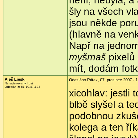
šly na všech vl
jsou někde por
(hlavně na ven
Např na jedno
myšmaš
pixelů 
mít, dodám fot
Aleš Liesk.
Odesláno Pátek, 07. prosince 2007 - 1
Neregistrovaný host
Odeslán z: 81.19.47.123
xicohlav: jestli 
blbě slyšel a t
podobnou zkuše
kolega a ten řík