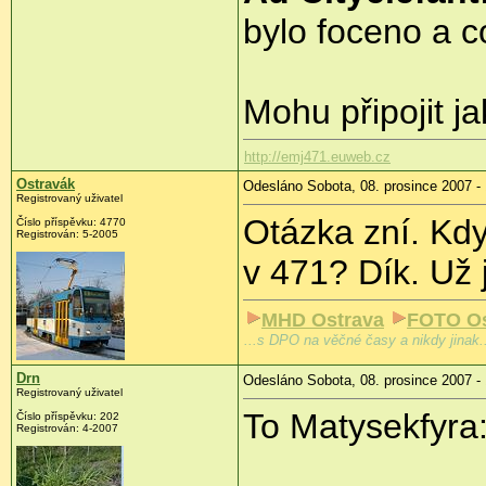
bylo foceno a c
Mohu připojit j
http://emj471.euweb.cz
Ostravák
Odesláno Sobota, 08. prosince 2007 -
Registrovaný uživatel
Otázka zní. Kdy
Číslo příspěvku: 4770
Registrován: 5-2005
v 471? Dík. Už
MHD Ostrava
FOTO Os
...s DPO na věčné časy a nikdy jinak.
Drn
Odesláno Sobota, 08. prosince 2007 -
Registrovaný uživatel
To Matysekfyra
Číslo příspěvku: 202
Registrován: 4-2007