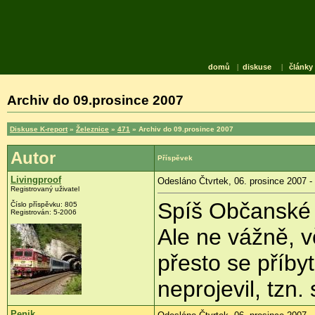
domů
|
diskuse
|
články
Archiv do 09.prosince 2007
Diskuse K-report
»
Železnice
»
471
» Archiv do 09.prosince 2007
Autor
Příspěvek
Livingproof
Odesláno Čtvrtek, 06. prosince 2007 -
Registrovaný uživatel
Spíš Občanské
Číslo příspěvku: 805
Registrován: 5-2006
Ale ne vážně, v
přesto se příbyt
neprojevil, tzn.
Penik