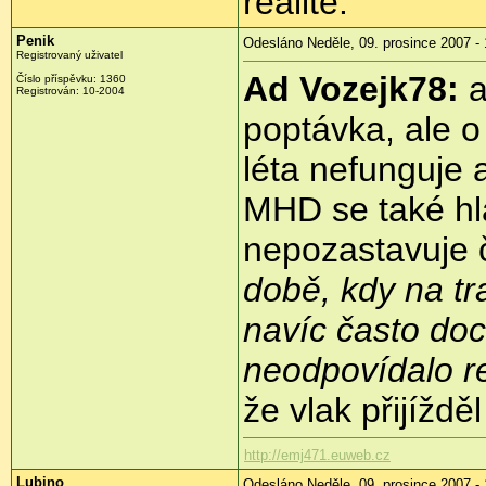
realitě.
Penik
Odesláno Neděle, 09. prosince 2007 - 
Registrovaný uživatel
Ad Vozejk78:
a
Číslo příspěvku: 1360
Registrován: 10-2004
poptávka, ale o 
léta nefunguje 
MHD se také hlá
nepozastavuje 
době, kdy na tr
navíc často doc
neodpovídalo re
že vlak přijíždě
http://emj471.euweb.cz
Lubino
Odesláno Neděle, 09. prosince 2007 - 