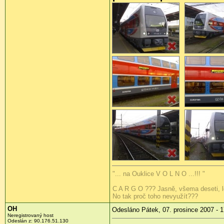
"... na Ouklice V O L N O ...!!! "
C A R G O ??? Jasně, všema deseti, lo
No tak proč toho nevyužít???
OH
Odesláno Pátek, 07. prosince 2007 - 1
Neregistrovaný host
Odeslán z: 90.176.51.130