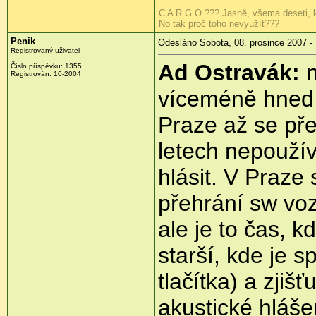
C A R G O ??? Jasně, všema deseti, lo
No tak proč toho nevyužít???
Penik
Odesláno Sobota, 08. prosince 2007 -
Registrovaný uživatel
Ad Ostravák:
n
Číslo příspěvku: 1355
Registrován: 10-2004
víceméně hned 
Praze až se pře
letech nepoužív
hlásit. V Praze 
přehrání sw voz
ale je to čas, k
starší, kde je 
tlačítka) a zjiš
akustické hlášen