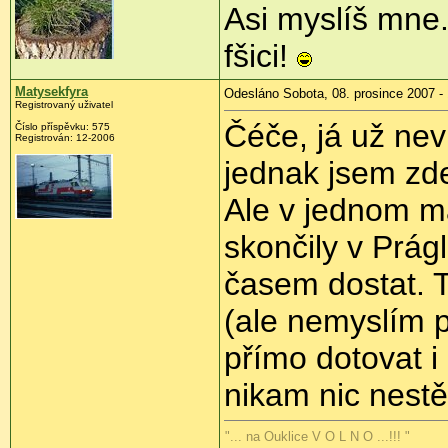
Asi myslíš mne.
fšici!
Matysekfyra
Odesláno Sobota, 08. prosince 2007 -
Registrovaný uživatel
Čéče, já už nev
Číslo příspěvku: 575
Registrován: 12-2006
jednak jsem zde
Ale v jednom m
skončily v Prág
časem dostat. T
(ale nemyslím p
přímo dotovat i
nikam nic nestěh
"... na Ouklice V O L N O ...!!! "