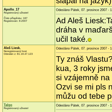
šlapal na jazyk
Apollo_17
Odesláno Pátek, 07. prosince 2007 - 1
Registrovaný uživatel
Ad Aleš Liesk:Ta
Číslo příspěvku: 187
Registrován: 8-2007
dráha v maďarš
učil také.
Aleš Liesk.
Odesláno Pátek, 07. prosince 2007 - 1
Neregistrovaný host
Odeslán z: 81.19.47.123
Ty znáš Vlastu?
kua, 3 roky jsm
si vzájemně na 
Ozvi se mi pls n
můžu od tebe p
Talgo
Odesláno Pátek, 07. prosince 2007 - 1
Registrovaný uživatel