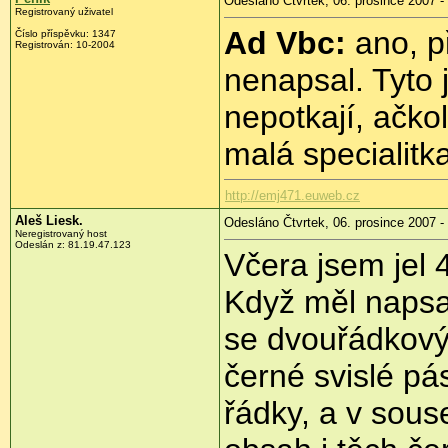
Odesláno Čtvrtek, 06. prosince 2007 -
Registrovaný uživatel
Ad Vbc:
ano, př
Číslo příspěvku: 1347
Registrován: 10-2004
nenapsal. Tyto j
nepotkají, ačko
malá specialit
http://emj471.euweb.cz
Aleš Liesk.
Odesláno Čtvrtek, 06. prosince 2007 -
Neregistrovaný host
Odeslán z: 81.19.47.123
Včera jsem jel 
Když měl napsat
se dvouřádkový 
černé svislé pás
řádky, a v sous