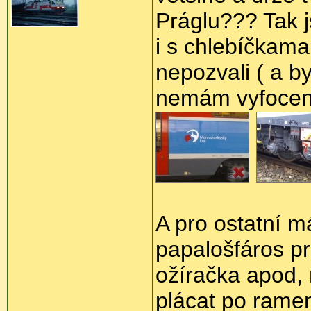
Práglu??? Tak 
i s chlebíčkama
nepozvali ( a by
nemám vyfocen
A pro ostatní m
papalošfáros pr
ožíračka apod, n
plácat po rameni