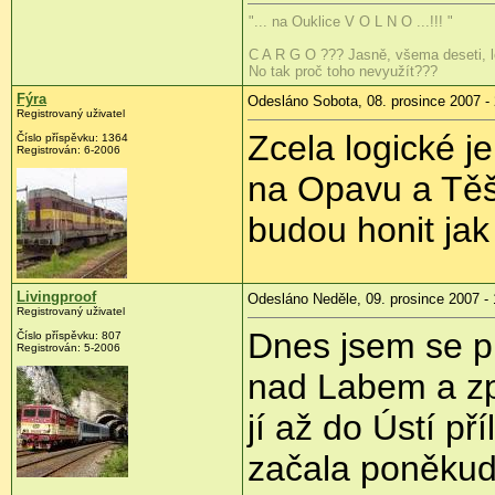
"... na Ouklice V O L N O ...!!! "
C A R G O ??? Jasně, všema deseti, lo
No tak proč toho nevyužít???
Fýra
Odesláno Sobota, 08. prosince 2007 -
Registrovaný uživatel
Zcela logické j
Číslo příspěvku: 1364
Registrován: 6-2006
na Opavu a Těš
budou honit ja
Livingproof
Odesláno Neděle, 09. prosince 2007 - 
Registrovaný uživatel
Dnes jsem se pr
Číslo příspěvku: 807
Registrován: 5-2006
nad Labem a zp
jí až do Ústí př
začala poněkud 