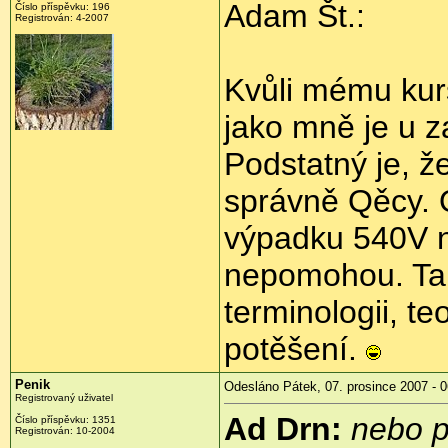
Adam Št.:
Číslo příspěvku: 196
Registrován: 4-2007
Kvůli mému kur
jako mně je u z
Podstatný je, že
správně Qěcy. O
výpadku 540V n
nepomohou. Tak
terminologii, t
potěšení.
Penik
Odesláno Pátek, 07. prosince 2007 - 0
Registrovaný uživatel
Ad Drn:
nebo p
Číslo příspěvku: 1351
Registrován: 10-2004