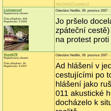
http://emj471.euweb.cz
Livingproof
Odesláno Neděle, 09. prosince 2007 - 
Registrovaný uživatel
Jo pršelo doce
Číslo příspěvku: 808
Registrován: 5-2006
zpáteční cestě) 
na protest prot
Vozejk78
Odesláno Neděle, 09. prosince 2007 - 
Registrovaný uživatel
Ad hlášení v je
Číslo příspěvku: 39
Registrován: 6-2007
cestujícími po 
hlášení jako ruš
011 akustické h
docházelo k sit