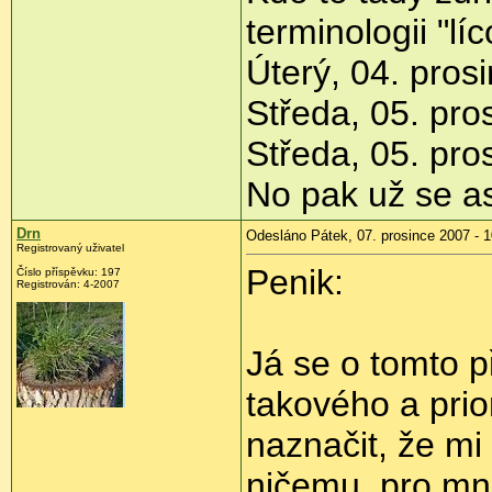
terminologii "líc
Úterý, 04. pros
Středa, 05. pro
Středa, 05. pro
No pak už se a
Drn
Odesláno Pátek, 07. prosince 2007 - 1
Registrovaný uživatel
Penik:
Číslo příspěvku: 197
Registrován: 4-2007
Já se o tomto p
takového a prio
naznačit, že mi
ničemu, pro mne