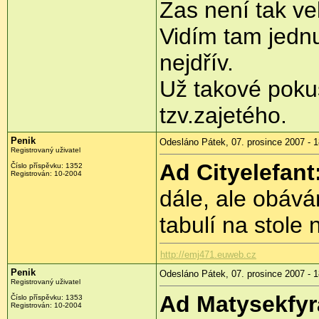
Zas není tak ve
Vidím tam jednu
nejdřív.
Už takové poku
tzv.zajetého.
Penik
Odesláno Pátek, 07. prosince 2007 - 1
Registrovaný uživatel
Ad Cityelefant
Číslo příspěvku: 1352
Registrován: 10-2004
dále, ale obává
tabulí na stole
http://emj471.euweb.cz
Penik
Odesláno Pátek, 07. prosince 2007 - 1
Registrovaný uživatel
Ad Matysekfyr
Číslo příspěvku: 1353
Registrován: 10-2004