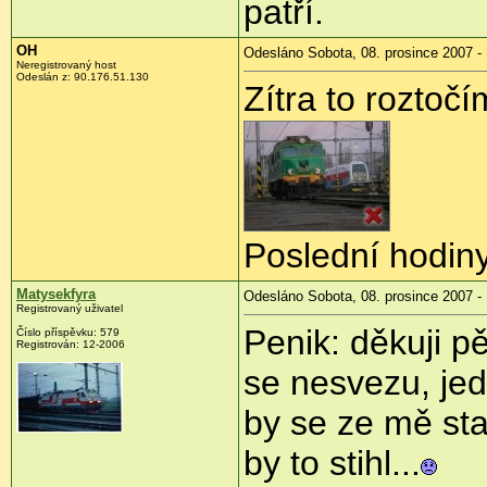
patří.
OH
Odesláno Sobota, 08. prosince 2007 -
Neregistrovaný host
Odeslán z: 90.176.51.130
Zítra to roztoč
Poslední hodin
Matysekfyra
Odesláno Sobota, 08. prosince 2007 -
Registrovaný uživatel
Penik: děkuji p
Číslo příspěvku: 579
Registrován: 12-2006
se nesvezu, je
by se ze mě stal
by to stihl...