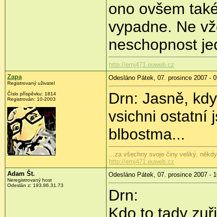
ono ovšem také 
vypadne. Ne vž
neschopnost jed
http://emj471.euweb.cz
Zapa
Odesláno Pátek, 07. prosince 2007 - 0
Registrovaný uživatel
Drn: Jasně, kd
Číslo příspěvku: 1814
Registrován: 10-2003
vsichni ostatní 
blbostma...
...za všechny svoje činy veliký, někd
http://emj471.euweb.cz
Adam Št.
Odesláno Pátek, 07. prosince 2007 - 1
Neregistrovaný host
Odeslán z: 193.86.31.73
Drn:
Kdo to tady zuř