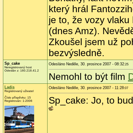
který hrál Fantozzi
je to, že vozy vlak
(dnes Amz). Nevědě
Zkoušel jsem už po
bezvýsledně.
Sp_cake
Odesláno Neděle, 30. prosince 2007 - 08:32
:25
Neregistrovaný host
Odeslán z: 160.218.41.2
Nemohl to být film
Ladis
Odesláno Neděle, 30. prosince 2007 - 11:28
:07
Registrovaný uživatel
Sp_cake: Jo, to bu
Číslo příspěvku: 15
Registrován: 1-2006