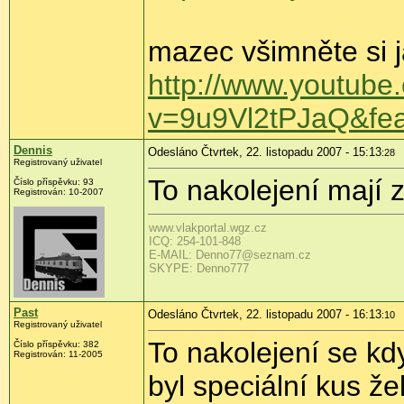
mazec všimněte si j
http://www.youtube
v=9u9Vl2tPJaQ&fea
Dennis
Odesláno Čtvrtek, 22. listopadu 2007 - 15:13
:28
Registrovaný uživatel
To nakolejení mají
Číslo příspěvku: 93
Registrován: 10-2007
www.vlakportal.wgz.cz
ICQ: 254-101-848
E-MAIL: Denno77@seznam.cz
SKYPE: Denno777
Past
Odesláno Čtvrtek, 22. listopadu 2007 - 16:13
:10
Registrovaný uživatel
To nakolejení se kdy
Číslo příspěvku: 382
Registrován: 11-2005
byl speciální kus ž