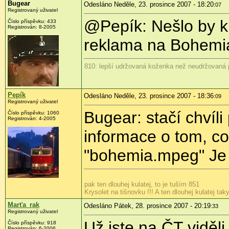
Bugear
Odesláno Neděle, 23. prosince 2007 - 18:20
:07
Registrovaný uživatel
@Pepík: Nešlo by k
Číslo příspěvku: 433
Registrován: 8-2005
reklama na Bohemia
810: lepší udržovaná koženka než neudržovaná p
Pepík
Odesláno Neděle, 23. prosince 2007 - 18:36
:09
Registrovaný uživatel
Bugear: stačí chvíli
Číslo příspěvku: 1060
Registrován: 4-2005
informace o tom, co
"bohemia.mpeg" Je t
pak ten dlouhej kulatej, to je tuším 851
Krysolet na tišnovku !!! A ten dlouhej kulatej taky
Marťa_rak
Odesláno Pátek, 28. prosince 2007 - 20:19
:33
Registrovaný uživatel
Už jste na ČT viděl
Číslo příspěvku: 918
Registrován: 6-2006