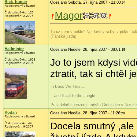
Rick_hunter
Odesláno Sobota, 27. října 2007 - 21:00
:54
Registrovaný uživatel
Magor
Číslo příspěvku: 125
Registrován: 2-2007
To už sem v pekle? Ne, kdyby si byl v pekle, ta
(Pánská jízda)
Halfmister
Odesláno Neděle, 28. října 2007 - 08:01
:15
Registrovaný uživatel
Jo to jsem kdysi vi
Číslo příspěvku: 1623
Registrován: 2-2005
ztratit, tak si chtěl 
In Bass We Trust...
...and Back to the Jungle.
Pravidelně sponzoruji město Groningen v Nizoze
Kodan
Odesláno Neděle, 28. října 2007 - 11:26
:28
Registrovaný uživatel
Docela smutný ,ale 
Číslo příspěvku: 44
Registrován: 9-2007