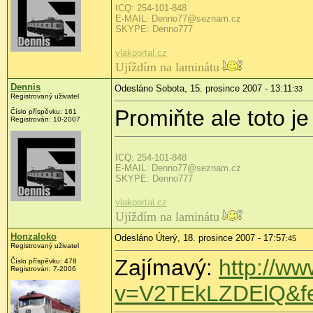
ICQ: 254-101-848
E-MAIL: Denno77@seznam.cz
SKYPE: Denno777
vlakportal.cz
Ujíždím na laminátu
Dennis
Odesláno Sobota, 15. prosince 2007 - 13:11
:33
Registrovaný uživatel
Promiňte ale toto j
Číslo příspěvku: 161
Registrován: 10-2007
ICQ: 254-101-848
E-MAIL: Denno77@seznam.cz
SKYPE: Denno777
vlakportal.cz
Ujíždím na laminátu
Honzaloko
Odesláno Úterý, 18. prosince 2007 - 17:57
:45
Registrovaný uživatel
Zajímavý:
http://w
Číslo příspěvku: 478
Registrován: 7-2006
v=V2TEkLZDElQ&fe