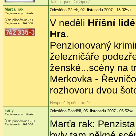
Tak jak jsem žil,žiju dál
Marťa_rak
Odesláno Pátek, 02. listopadu 2007 - 13:02
:59
Registrovaný uživatel
V neděli
Hříšní lid
Číslo příspěvku: 761
Registrován: 6-2006
Hra
.
Penzionovaný krimin
železničáře podezř
ženské...scény na tr
Merkovka - Řevničov
rozhovoru dvou šot
Nespouštěj oči z tratě!
Fany
Odesláno Pondělí, 05. listopadu 2007 - 06:52
:41
Registrovaný uživatel
Marťa rak: Penzista
Číslo příspěvku: 1201
Registrován: 6-2004
byly tam pěkné scén