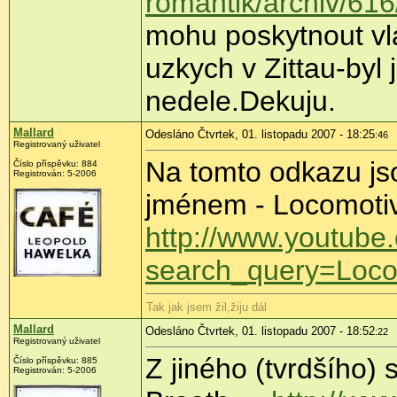
romantik/archiv/616
mohu poskytnout vla
uzkych v Zittau-byl
nedele.Dekuju.
Mallard
Odesláno Čtvrtek, 01. listopadu 2007 - 18:25
:46
Registrovaný uživatel
Na tomto odkazu js
Číslo příspěvku: 884
Registrován: 5-2006
jménem - Locomoti
http://www.youtube
search_query=Loc
Tak jak jsem žil,žiju dál
Mallard
Odesláno Čtvrtek, 01. listopadu 2007 - 18:52
:22
Registrovaný uživatel
Z jiného (tvrdšího) 
Číslo příspěvku: 885
Registrován: 5-2006