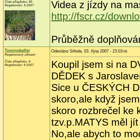
Videa z jízdy na ma
Číslo příspěvku: 85
Registrován: 4-2007
http://fscr.cz/down
Průběžně doplňová
Tominokeller
Odesláno Středa, 03. října 2007 - 23:03
:06
Registrovaný uživatel
Koupil jsem si na 
Číslo příspěvku: 8
Registrován: 6-2007
DĚDEK s Jaroslavem
Sice u ČESKÝCH DR
skoro,ale když jsem
skoro rozbrečel k
tzv.p.MATYS měl jí
No,ale abych to mo