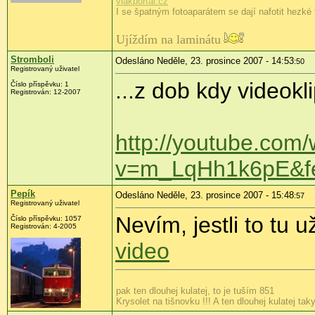
vlakportal.cz
I se špatným fotoaparátem se dají nafotit hezké f
Ujíždím na laminátu
Stromboli
Odesláno Neděle, 23. prosince 2007 - 14:53
:50
Registrovaný uživatel
...z dob kdy videokli
Číslo příspěvku: 1
Registrován: 12-2007
http://youtube.com
v=m_LqHh1k6pE&fea
Pepík
Odesláno Neděle, 23. prosince 2007 - 15:48
:57
Registrovaný uživatel
Nevím, jestli to tu 
Číslo příspěvku: 1057
Registrován: 4-2005
video
pak ten dlouhej kulatej, to je tuším 851
Krysolet na tišnovku !!! A ten dlouhej kulatej taky