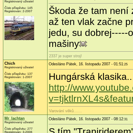
Registrovaný uživatel
Škoda že tam není z
Číslo příspěvku: 145
Registrován: 2-2007
až ten vlak začne p
jedu, su dobrej-----
mašiny
2337 je super stroj!
Chich
Odesláno Pátek, 16. listopadu 2007 - 01:51
:25
Registrovaný uživatel
Hungárská klasika..
Číslo příspěvku: 137
Registrován: 1-2007
http://www.youtube
v=tjktlrnXL4s&featu
Varování věků.......
Mr_lachtan
Odesláno Pátek, 16. listopadu 2007 - 08:12
:31
Registrovaný uživatel
S tím "Traniriderem"
Číslo příspěvku: 277
Registrován: 3-2006