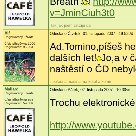
Breath
http://ww
v=JminCiuh3t0
Tak jak jsem žil,žiju dál
Alf
Odesláno Čtvrtek, 01. listopadu 2007 - 19:53
:20
Registrovaný uživatel
Ad.Tomino,píšeš hezk
Číslo příspěvku: 1900
Registrován: 9-2003
dalších let!
Jo,a v 
naštěstí o ČD nebyl
..pořádná mašina má kotel a komín..
Mallard
Odesláno Pátek, 02. listopadu 2007 - 10:30
:01
Registrovaný uživatel
Trochu elektronické
Číslo příspěvku: 886
Registrován: 5-2006
http://www.youtub