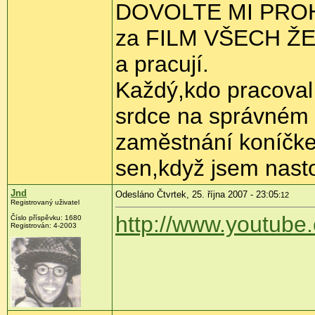
DOVOLTE MI PROHL
za FILM VŠECH ŽE
a pracují.
Každý,kdo pracoval
srdce na správném m
zaměstnání koníčkem
sen,když jsem nasto
Jnd
Odesláno Čtvrtek, 25. října 2007 - 23:05
:12
Registrovaný uživatel
http://www.youtu
Číslo příspěvku: 1680
Registrován: 4-2003