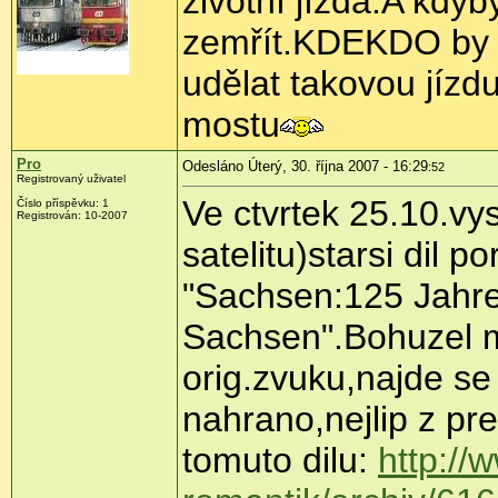
životní jízda.A kdy
zemřít.KDEKDO by to
udělat takovou jíz
mostu
Pro
Odesláno Úterý, 30. října 2007 - 16:29
:52
Registrovaný uživatel
Ve ctvrtek 25.10.vys
Číslo příspěvku: 1
Registrován: 10-2007
satelitu)starsi dil
"Sachsen:125 Jahr
Sachsen".Bohuzel 
orig.zvuku,najde s
nahrano,nejlip z pr
tomuto dilu:
http://