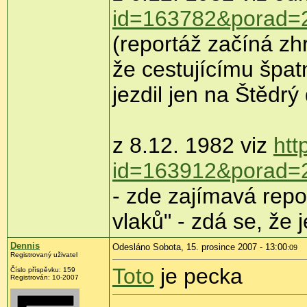
id=163782&porad=
(reportáž začíná zh
že cestujícímu špat
jezdil jen na Štědrý
z 8.12. 1982 viz
htt
id=163912&porad=
- zde zajímavá repo
vlaků" - zdá se, že 
Dennis
Odesláno Sobota, 15. prosince 2007 - 13:00
:09
Registrovaný uživatel
Toto
je pecka
Číslo příspěvku: 159
Registrován: 10-2007