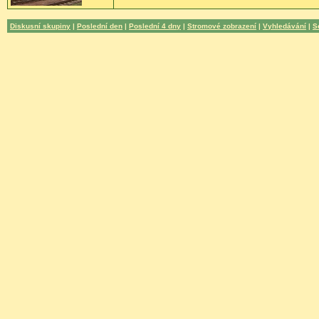
Diskusní skupiny
|
Poslední den
|
Poslední 4 dny
|
Stromové zobrazení
|
Vyhledávání
|
S