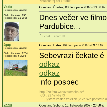
Nespouštěj oči z tratě!
Vodis
Odesláno Čtvrtek, 08. listopadu 2007 - 23:38
:19
Registrovaný uživatel
Dnes večer ve filmo
Číslo příspěvku: 155
Registrován: 12-2006
Pardubice...
Štuchal....znám!!!!
Jgcp
Odesláno Pátek, 09. listopadu 2007 - 09:47
:29
Registrovaný uživatel
Sebevrazi čekatelé
Číslo příspěvku: 1264
Registrován: 6-2006
odkaz
odkaz
info pospec
http://zelfoto.webovastranka.cz/
ICQ : 297-774-273
..." Systém vašich železnic je ve své podstatě
Vojtik
Odesláno Sobota, 10. listopadu 2007 - 23:58
:50