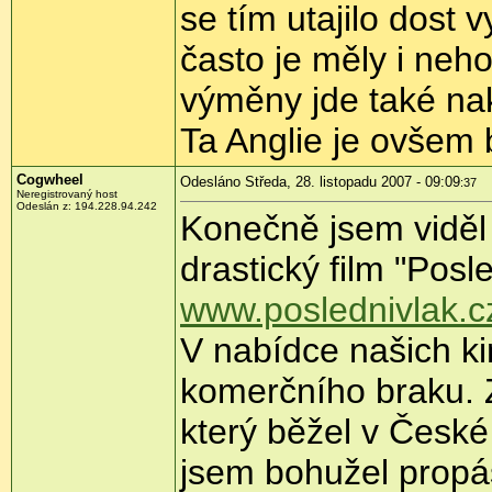
se tím utajilo dost 
často je měly i neh
výměny jde také nakol
Ta Anglie je ovšem b
Cogwheel
Odesláno Středa, 28. listopadu 2007 - 09:09
:37
Neregistrovaný host
Odeslán z: 194.228.94.242
Konečně jsem viděl 
drastický film "Posle
www.poslednivlak.c
V nabídce našich ki
komerčního braku. Za
který běžel v České
jsem bohužel propá