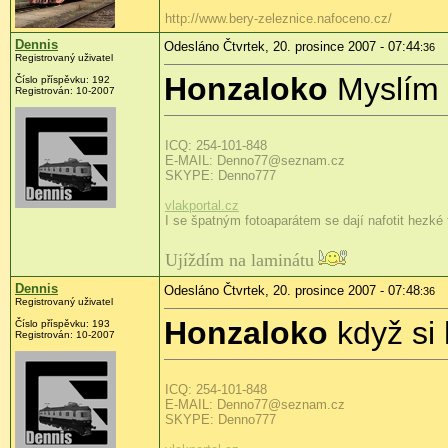
http://www.bery-zeleznice.nafoceno.cz/
Dennis
Odesláno Čtvrtek, 20. prosince 2007 - 07:44
:36
Registrovaný uživatel
Honzaloko
Myslím 
Číslo příspěvku: 192
Registrován: 10-2007
ICQ: 254-101-848
E-MAIL: Denno77@seznam.cz
SKYPE: Denno777
vlakportal.cz
I se špatným fotoaparátem se dají nafotit hezké f
Ujíždím na laminátu
Dennis
Odesláno Čtvrtek, 20. prosince 2007 - 07:48
:36
Registrovaný uživatel
Honzaloko
když si 
Číslo příspěvku: 193
Registrován: 10-2007
ICQ: 254-101-848
E-MAIL: Denno77@seznam.cz
SKYPE: Denno777