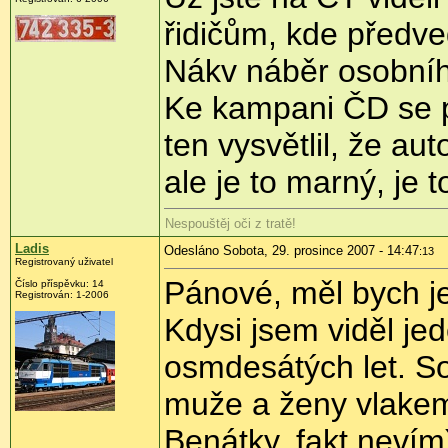
řidičům, kde předve
Nákv náběr osobníh
Ke kampani ČD se 
ten vysvětlil, že au
ale je to marný, je 
Nespouštěj oči z tratě!
Ladis
Odesláno Sobota, 29. prosince 2007 - 14:47
:13
Registrovaný uživatel
Pánové, měl bych j
Číslo příspěvku: 14
Registrován: 1-2006
Kdysi jsem viděl je
osmdesátých let. So
muže a ženy vlakem 
Benátky, fakt nevím