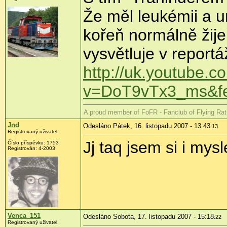
Že měl leukémii a um
kořeň normálně žije
vysvětluje v reportá
http://uk.youtube.
v=DoT9vTx3_ms&fe
A proud member of FoFR - Fanclub of Flying Rat
Jnd
Odesláno Pátek, 16. listopadu 2007 - 13:43
:13
Registrovaný uživatel
Jj taq jsem si i mysl
Číslo příspěvku: 1753
Registrován: 4-2003
Venca_151
Odesláno Sobota, 17. listopadu 2007 - 15:18
:22
Registrovaný uživatel