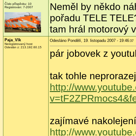
Neměl by někdo náho
Číslo příspěvku: 10
Registrován: 7-2007
pořadu TELE TELE? M
tam hrál motorový 
Paja_Vlk
Odesláno Pondělí, 19. listopadu 2007 - 19:46
:37
Neregistrovaný host
Odeslán z: 213.192.60.15
pár jobovek z yout
tak tohle neprorazej
http://www.youtube
v=tF2ZPRmocs4&fea
zajímavé nakolejen
http://www.youtube