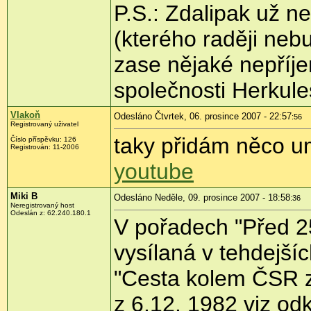
P.S.: Zdalipak už 
(kterého raději neb
zase nějaké nepříje
společnosti Herku
Vlakoň
Odesláno Čtvrtek, 06. prosince 2007 - 22:57
:56
Registrovaný uživatel
taky přidám něco 
Číslo příspěvku: 126
Registrován: 11-2006
youtube
Miki B
Odesláno Neděle, 09. prosince 2007 - 18:58
:36
Neregistrovaný host
Odeslán z: 62.240.180.1
V pořadech "Před 25
vysílaná v tehdejšíc
"Cesta kolem ČSR z
z 6.12. 1982 viz o