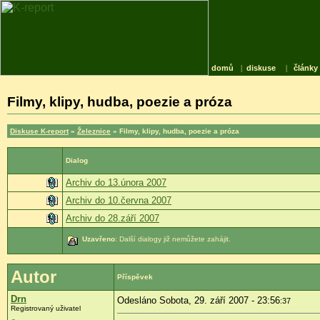
domů
|
diskuse
|
články
Filmy, klipy, hudba, poezie a próza
Diskuse K-report
»
Železnice
» Filmy, klipy, hudba, poezie a próza
Dialog
Archiv do 13.února 2007
Archiv do 10.června 2007
Archiv do 28.září 2007
Uzavřeno
: Další dialogy již nemůžete zahájit.
Autor
Příspěvek
Drn
Odesláno Sobota, 29. září 2007 - 23:56
:37
Registrovaný uživatel