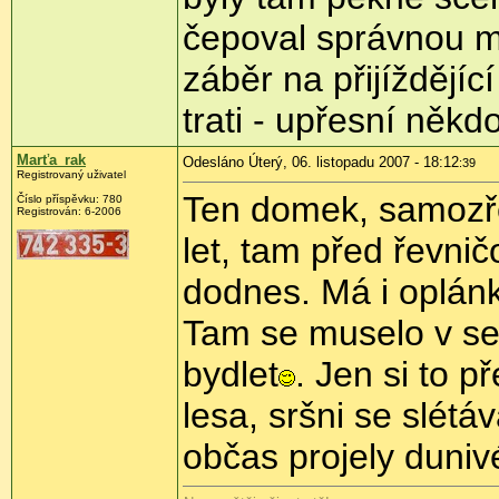
čepoval správnou mí
záběr na přijíždějí
trati - upřesní někd
Marťa_rak
Odesláno Úterý, 06. listopadu 2007 - 18:12
:39
Registrovaný uživatel
Ten domek, samozřej
Číslo příspěvku: 780
Registrován: 6-2006
let, tam před řevnič
dodnes. Má i oplán
Tam se muselo v s
bydlet
. Jen si to p
lesa, sršni se slétá
občas projely dunivé