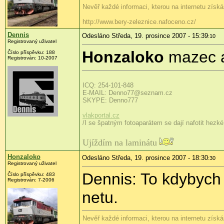
Nevěř každé informaci, kterou na internetu získá
http://www.bery-zeleznice.nafoceno.cz/
Dennis
Odesláno Středa, 19. prosince 2007 - 15:39
:10
Registrovaný uživatel
Honzaloko
mazec a
Číslo příspěvku: 188
Registrován: 10-2007
ICQ: 254-101-848
E-MAIL: Denno77@seznam.cz
SKYPE: Denno777
vlakportal.cz
/I se špatným fotoaparátem se dají nafotit hezké 
Ujíždím na laminátu
Honzaloko
Odesláno Středa, 19. prosince 2007 - 18:30
:30
Registrovaný uživatel
Dennis: To kdybych 
Číslo příspěvku: 483
Registrován: 7-2006
netu.
Nevěř každé informaci, kterou na internetu získá