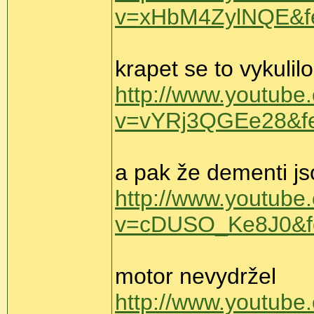
v=xHbM4ZylNQE&fe
krapet se to vykulilo
http://www.youtube
v=vYRj3QGEe28&fe
a pak že dementi js
http://www.youtube
v=cDUSO_Ke8J0&fe
motor nevydržel
http://www.youtub