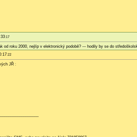
:33
:17
 od roku 2000, nejlíp v elektronický podobě? --- hodily by se do středoškols
0:17
:22
vých JŘ :
__________________