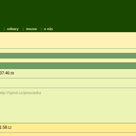
|
odkazy
|
muzea
|
o nás
 07:46
:39
ttp://spvd.cz/pnovanka
1:58
:12