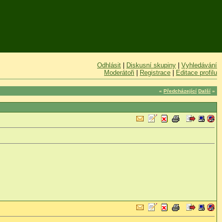
Odhlásit
|
Diskusní skupiny
|
Vyhledávání
Moderátoři
|
Registrace
|
Editace profilu
«
Předcházející
Další
»