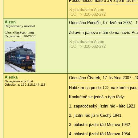
Pokud někdo máte o JŘ zájem tak mi n
S pozdravem Alzon
ICQ => 310-582-272
Alzon
Odesláno Pondělí, 07. května 2007 - 1
Registrovaný uživatel
Zdravím pánové mám doma navíc Pražsk
Číslo příspěvku: 298
Registrován: 10-2005
S pozdravem Alzon
ICQ => 310-582-272
Alenka
Odesláno Čtvrtek, 17. května 2007 - 1
Neregistrovaný host
Odeslán z: 160.218.144.118
Nabízím na prodej CD, na kterém jsou 
Konkrétně se jedná o tyto řády:
1. západočeský jízdní řád - léto 1921
2. jízdní řád jižní Čechy 1941
3. oblastní jízdní řád Morava 1942
4. oblastní jízdní řád Morava 1954