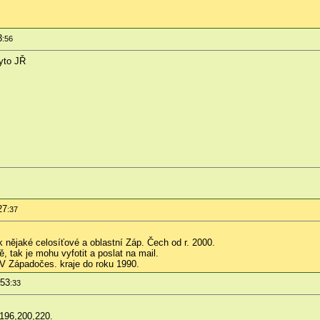
3
:56
yto JŘ
27
:37
ějaké celosíťové a oblastní Záp. Čech od r. 2000.
, tak je mohu vyfotit a poslat na mail.
V Západočes. kraje do roku 1990.
:53
:33
196,200,220.