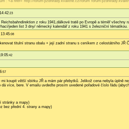
um : <a href="http://forum-jizdnirady.kvalitne.cz/forum"forum-jizdnirady.kvali
14:42
:23
 Reichsbahndirektion z roku 1941,dálkové tratě po Evropě a téměř všechny r
rhací/jeden list 3 dny/ německý kalendář z roku 1941 s železniční tématikou.
 13:45
:08
vat titulní stranu obalu + její zadní stranu s ceníkem z celostátního JŘ Č
19:05
:42
6
:57
e mi koupit větší sbírku JŘ a mám pár přebytků. Jelikož cena nebyla úplně 
do dá více, bere. V emailu uvdeďte prosím uvedené pořadové číslo řádu (abych
í stránky a mapy)
z bez přední 4. strany a mapy)