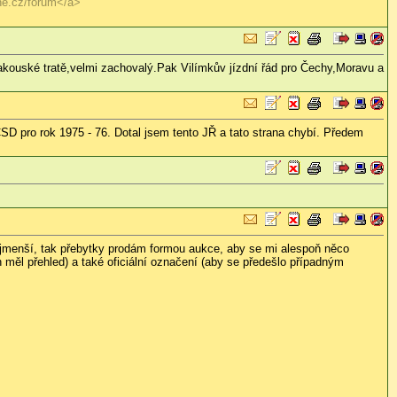
tne.cz/forum</a>
akouské tratě,velmi zachovalý.Pak Vilímkův jízdní řád pro Čechy,Moravu a
SD pro rok 1975 - 76. Dotal jsem tento JŘ a tato strana chybí. Předem
nejmenší, tak přebytky prodám formou aukce, aby se mi alespoň něco
 měl přehled) a také oficiální označení (aby se předešlo případným