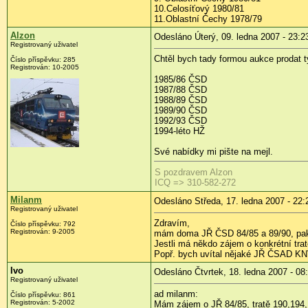
10.Celosíťový 1980/81
11.Oblastní Čechy 1978/79
Alzon
Odesláno Úterý, 09. ledna 2007 - 23:2
Registrovaný uživatel
Chtěl bych tady formou aukce prodat t
Číslo příspěvku: 285
Registrován: 10-2005
1985/86 ČSD
1987/88 ČSD
1988/89 ČSD
1989/90 ČSD
1992/93 ČSD
1994-léto HŽ
Své nabídky mi pište na mejl.
S pozdravem Alzon
ICQ => 310-582-272
Milanm
Odesláno Středa, 17. ledna 2007 - 22:
Registrovaný uživatel
Zdravím,
Číslo příspěvku: 792
Registrován: 9-2005
mám doma JŘ ČSD 84/85 a 89/90, pak n
Jestli má někdo zájem o konkrétní tratě
Popř. bych uvítal nějaké JŘ ČSAD KN
Ivo
Odesláno Čtvrtek, 18. ledna 2007 - 08
Registrovaný uživatel
ad milanm:
Číslo příspěvku: 861
Registrován: 5-2002
Mám zájem o JŘ 84/85, tratě 190,194,