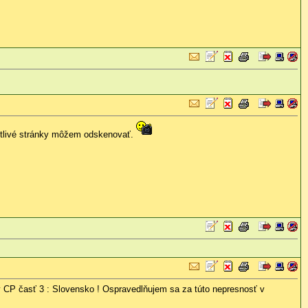
notlivé stránky môžem odskenovať.
ý CP časť 3 : Slovensko ! Ospravedlňujem sa za túto nepresnosť v