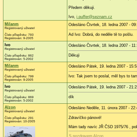
Předem děkuji.
Ivo,
i.puffer@seznam.cz
Milanm
Odesláno Čtvrtek, 18. ledna 2007 - 09
Registrovaný uživatel
Ad Ivo: Dobrá, do neděle tě to pošlu.
Číslo příspěvku: 793
Registrován: 9-2005
Ivo
Odesláno Čtvrtek, 18. ledna 2007 - 11
Registrovaný uživatel
Děkuji
Číslo příspěvku: 862
Registrován: 5-2002
Milanm
Odesláno Pátek, 19. ledna 2007 - 15:5
Registrovaný uživatel
Ivo: Tak jsem to poslal, měl bys to ta
Číslo příspěvku: 799
Registrován: 9-2005
Ivo
Odesláno Pátek, 19. ledna 2007 - 21:2
Registrovaný uživatel
dík
Číslo příspěvku: 869
Registrován: 5-2002
Alzon
Odesláno Neděle, 11. února 2007 - 22:
Registrovaný uživatel
Zdravíčko pánové!
Číslo příspěvku: 291
Registrován: 10-2005
Mám tady navíc JŘ ČSD 1975/76 , poku
S pozdravem Alzon