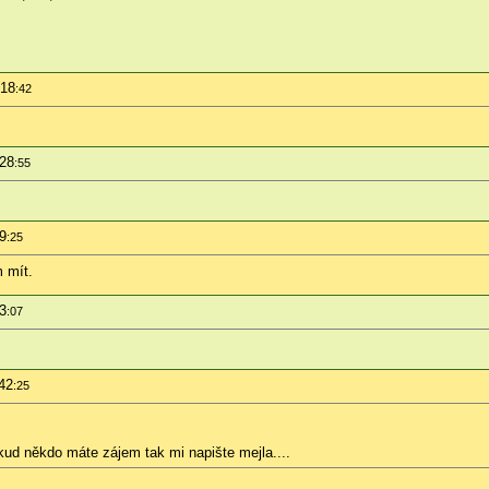
:18
:42
:28
:55
9
:25
m mít.
3
:07
42
:25
d někdo máte zájem tak mi napište mejla....