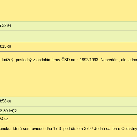
5:32
:54
8:15
:09
P knižný, posledný z obdobia firmy ČSD na r. 1992/1993. Nepredám, ale jed
8:58
:06
 30 let)?
54
:52
onuku, ktorú som uviedol dňa 17.3. pod číslom 379 ! Jedná sa len o Oblastn