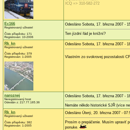
ICQ => 310-582-272
Ec166
Odesláno Sobota, 17. března 2007 - 1
Registrovaný uživatel
Ten jízdní řád je knížní?
Číslo příspěvku: 171
Registrován: 10-2006
Rk_kn
Odesláno Sobota, 17. března 2007 - 1
Registrovaný uživatel
Číslo příspěvku: 379
Vlastním zo svokrovej pozostalosti C
Registrován: 1-2005
naroznej
Odesláno Sobota, 17. března 2007 - 1
Neregistrovaný host
Odeslán z: 217.77.165.36
Nemáte někdo historické SJŘ (více než
Rk_kn
Odesláno Úterý, 20. března 2007 - 07:
Registrovaný uživatel
Prosím o prepáčenie. Musím upraviť p
Číslo příspěvku: 382
Registrován: 1-2005
ponuke.