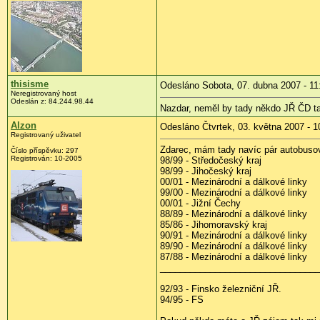
thisisme
Odesláno Sobota, 07. dubna 2007 - 11
Neregistrovaný host
Odeslán z: 84.244.98.44
Nazdar, neměl by tady někdo JŘ ČD tak
Alzon
Odesláno Čtvrtek, 03. května 2007 - 1
Registrovaný uživatel
Zdarec, mám tady navíc pár autobuso
Číslo příspěvku: 297
Registrován: 10-2005
98/99 - Středočeský kraj
98/99 - Jihočeský kraj
00/01 - Mezinárodní a dálkové linky
99/00 - Mezinárodní a dálkové linky
00/01 - Jižní Čechy
88/89 - Mezinárodní a dálkové linky
85/86 - Jihomoravský kraj
90/91 - Mezinárodní a dálkové linky
89/90 - Mezinárodní a dálkové linky
87/88 - Mezinárodní a dálkové linky
________________________________
92/93 - Finsko železniční JŘ.
94/95 - FS