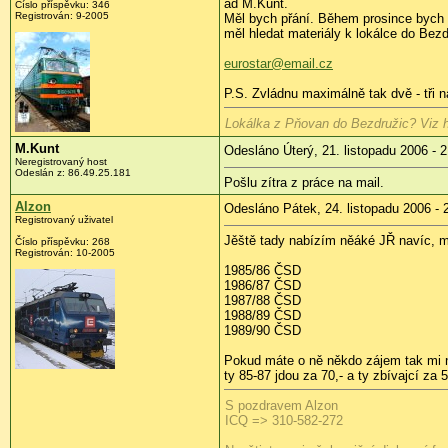
ad M.Kunt.
Číslo příspěvku: 346
Registrován: 9-2005
Měl bych přání. Během prosince bych s
měl hledat materiály k lokálce do Bez
eurostar@email.cz
P.S. Zvládnu maximálně tak dvě - tři n
Lokálka z Pňovan do Bezdružic? Viz h
M.Kunt
Odesláno Úterý, 21. listopadu 2006 - 
Neregistrovaný host
Odeslán z: 86.49.25.181
Pošlu zítra z práce na mail.
Alzon
Odesláno Pátek, 24. listopadu 2006 - 
Registrovaný uživatel
Jěště tady nabízím něáké JŘ navíc, m
Číslo příspěvku: 268
Registrován: 10-2005
1985/86 ČSD
1986/87 ČSD
1987/88 ČSD
1988/89 ČSD
1989/90 ČSD
Pokud máte o ně někdo zájem tak mi n
ty 85-87 jdou za 70,- a ty zbívajcí za
S pozdravem Alzon
ICQ => 310-582-272