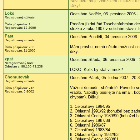
Navštivte moje železniční diskuzní for
Díky!
Loko
Odesláno Neděle, 03. prosince 2006 - 
Registrovaný uživatel
Prodám jízdní řád Taschenfahrplan der
Číslo příspěvku: 1
Registrován: 12-2006
slezko z roku 1907 v solidním stavu.T
Past
Odesláno Pondělí, 04. prosince 2006 -
Registrovaný uživatel
Mám prosbu, nemá někdo možnost oskeno
Číslo příspěvku: 203
Registrován: 11-2005
díky.
zpst
Odesláno Středa, 06. prosince 2006 - 
Neregistrovaný host
Odeslán z: 88.100.43.238
LOKO: Kolik by stál vilímek?
Chomutovák
Odesláno Pátek, 05. ledna 2007 - 20:3
Registrovaný uživatel
Vážení šotouši - sběratelé. Povedlo s
Číslo příspěvku: 746
Registrován: 5-2002
vrátilo. Nabídky posílejte na email, k
chybám). Děkuji.
1. Celosíťový 1994/95
2. Oblastní 1991/92 (bohužel bez zadn
3. Oblastní Čechy 1989/90 (bohužel be
5. Celosíťový 1987/88
6. Oblastní 1986/87
7. Celosíťový 1983/84
8. Oblastní Čechy 1982/83
9. Oblastní Čechy 1980/81