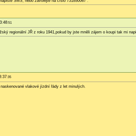
apište SMS, nebo zavolejte na číslo 731850067 .
3:48
:51
ý regionální JŘ z roku 1941,pokud by jste mněli zájem o koupi tak mi nap
8:37
:35
naskenované vlakové jízdní řády z let minulých.