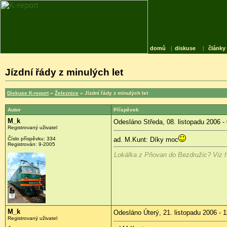
domů
|
diskuse
|
články
Jízdní řády z minulých let
Diskuse K-report
»
Železnice
» Jízdní řády z minulých let
Autor
Příspěvek
M_k
Odesláno Středa, 08. listopadu 2006 -
Registrovaný uživatel
Číslo příspěvku: 334
ad. M.Kunt: Díky moc
Registrován: 9-2005
Lokálka z Pňovan do Bezdružic? Viz h
M_k
Odesláno Úterý, 21. listopadu 2006 - 1
Registrovaný uživatel