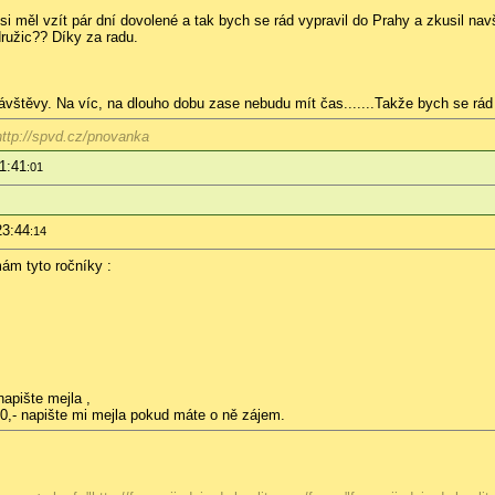
i měl vzít pár dní dovolené a tak bych se rád vypravil do Prahy a zkusil nav
družic?? Díky za radu.
ávštěvy. Na víc, na dlouho dobu zase nebudu mít čas.......Takže bych se rád 
ttp://spvd.cz/pnovanka
21:41
:01
23:44
:14
ám tyto ročníky :
apište mejla ,
 50,- napište mi mejla pokud máte o ně zájem.