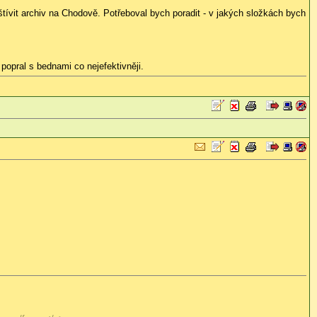
štívit archiv na Chodově. Potřeboval bych poradit - v jakých složkách bych
popral s bednami co nejefektivněji.