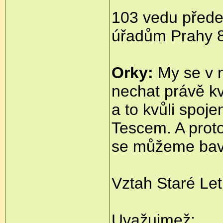
103 vedu přede
úřadům Prahy 8
Orky:
My se v 
nechat právě kv
a to kvůli spoj
Tescem. A prot
se můžeme bavi
Vztah Staré Letň
Uvažujmež: