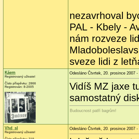
nezavrhoval byc
PAL - Kbely - A
nám rozveze lid
Mladoboleslav
sveze lidi z let
Káem
Odesláno Čtvrtek, 20. prosince 2007 -
Registrovaný uživatel
Vidíš MZ jaxe tu
Číslo příspěvku: 2866
Registrován: 8-2005
samostatný disk
Budoucnost patří bagrům!
Vhd_sl
Odesláno Čtvrtek, 20. prosince 2007 -
Registrovaný uživatel
Číslo příspěvku: 219