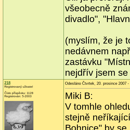
všeobecně zná
divadlo", "Hlavn
(myslím, že je t
nedávnem např.
zastávku "Míst
nejdřív jsem se 
218
Odesláno Čtvrtek, 20. prosince 2007 -
Registrovaný uživatel
Miki B:
Číslo příspěvku: 1128
Registrován: 5-2003
V tomhle ohledu
stejně neříkající
Bohnice" by se 