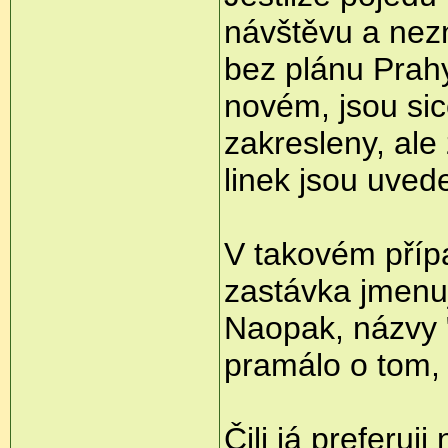
návštěvu a nez
bez plánu Prah
novém, jsou sic
zakresleny, ale
linek jsou uve
V takovém příp
zastávka jmenuj
Naopak, názvy "
pramálo o tom, 
Čili já preferuj