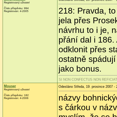
Registrovaný uživatel
218: Pravda, t
Číslo příspěvku: 994
Registrován: 4-2005
jela přes Prose
návrhu to i je, 
přání dal i 186.
odklonit přes st
ostatně spádují
jako bonus.
SI NON CONFECTUS NON REFICIA
Mouser
Odesláno Středa, 19. prosince 2007 - 
Registrovaný uživatel
názvy bohnický
Číslo příspěvku: 182
Registrován: 4-2006
s čárkou v názv
myslím, že se b