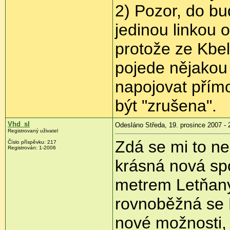
2) Pozor, do bu
jedinou linkou 
protože ze Kbel
pojede nějakou 
napojovat přím
být "zrušena".
Vhd_sl
Odesláno Středa, 19. prosince 2007 - 
Registrovaný uživatel
Zdá se mi to neb
Číslo příspěvku: 217
Registrován: 1-2006
krásná nová sp
metrem Letňany
rovnoběžná se 
nové možnosti,