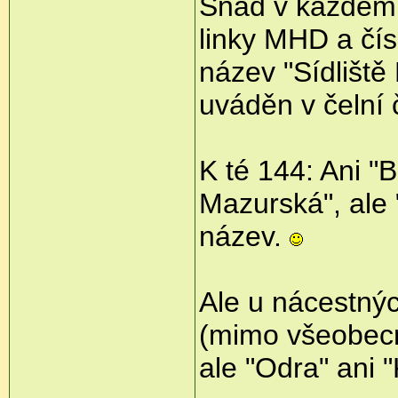
Snad v každém
linky MHD a čísl
název "Sídliště 
uváděn v čelní 
K té 144: Ani "B
Mazurská", ale 
název.
Ale u nácestnýc
(mimo všeobec
ale "Odra" ani 