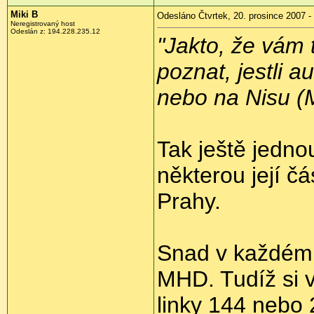
Miki B
Odesláno Čtvrtek, 20. prosince 2007 -
Neregistrovaný host
Odeslán z: 194.228.235.12
"Jakto, že vám 
poznat, jestli a
nebo na Nisu (M
Tak ještě jedn
některou její č
Prahy.
Snad v každém 
MHD. Tudíž si v
linky 144 nebo 