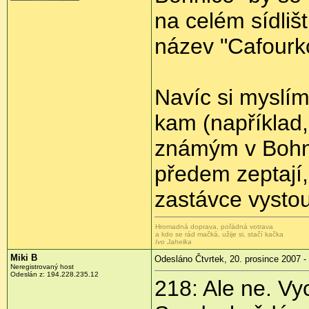
na celém sídlišt
název "Cafour
Navíc si myslím
kam (například,
známým v Bohnic
předem zeptají,
zastávce vystou
Hromadná doprava, pořádná votrava
a kdo se rád mačká, užije si, stačí kačka
Ivo Jahelka
Miki B
Odesláno Čtvrtek, 20. prosince 2007 -
Neregistrovaný host
Odeslán z: 194.228.235.12
218: Ale ne. Vy