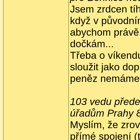
Jsem zrdcen tí
když v původní
abychom právě t
dočkám...
Třeba o víkend
sloužit jako do
peněz nemáme.
103 vedu přede
úřadům Prahy 8
Myslím, že zro
přímé spojení (t