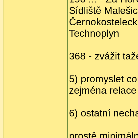
Sídliště Malešic
Černokostelecká
Technoplyn
368 - zvážit ta
5) promyslet co
zejména relace 
6) ostatní nech
prostě minimáln