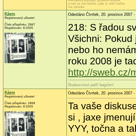
Hromadná doprava, pořádná votrava
a kdo se rád mačká, užije si, stačí kačka
Ivo Jahelka
Káem
Odesláno Čtvrtek, 20. prosince 2007 -
Registrovaný uživatel
218: S řadou s
Číslo příspěvku: 2867
Registrován: 8-2005
Všichni: Pokud
nebo ho nemám,
roku 2008 je ta
http://sweb.cz/
Budoucnost patří bagrům!
Káem
Odesláno Čtvrtek, 20. prosince 2007 -
Registrovaný uživatel
Ta vaše diskuse
Číslo příspěvku: 2868
Registrován: 8-2005
si , jaxe jmenu
YYY, točna a ta