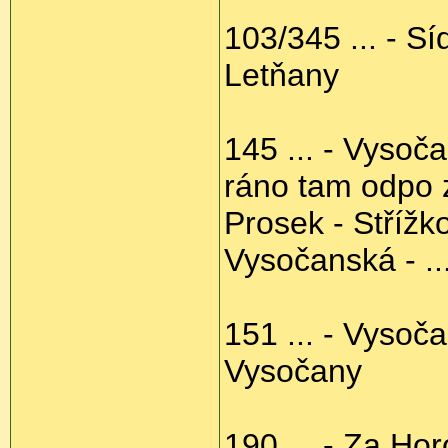
103/345 ... - Sí
Letňany
145 ... - Vysoč
ráno tam odpo z
Prosek - Střížk
Vysočanská - ..
151 ... - Vysoča
Vysočany
190 ... - Za Ho