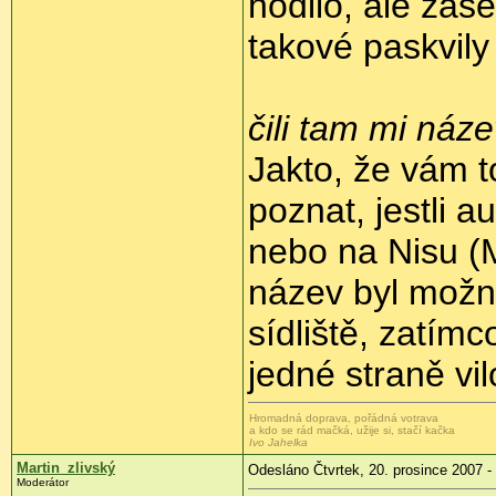
hodilo, ale zas
takové paskvily
čili tam mi náz
Jakto, že vám t
poznat, jestli a
nebo na Nisu (
název byl možná
sídliště, zatím
jedné straně vi
Hromadná doprava, pořádná votrava
a kdo se rád mačká, užije si, stačí kačka
Ivo Jahelka
Martin_zlivský
Odesláno Čtvrtek, 20. prosince 2007 -
Moderátor