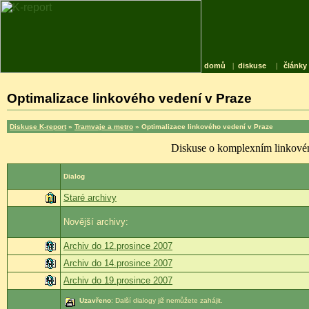
domů
|
diskuse
|
články
Optimalizace linkového vedení v Praze
Diskuse K-report
»
Tramvaje a metro
» Optimalizace linkového vedení v Praze
Diskuse o komplexním linkovém
Dialog
Staré archivy
Novější archivy:
Archiv do 12.prosince 2007
Archiv do 14.prosince 2007
Archiv do 19.prosince 2007
Uzavřeno
: Další dialogy již nemůžete zahájit.