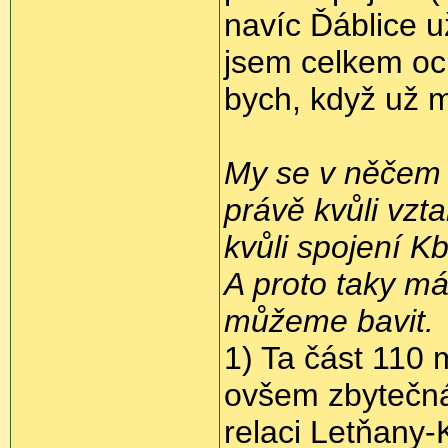
navíc Ďáblice u
jsem celkem oc
bych, když už m
My se v něčem 
právě kvůli vzt
kvůli spojení 
A proto taky má
můžeme bavit.
1) Ta část 110 
ovšem zbytečná,
relaci Letňany-K