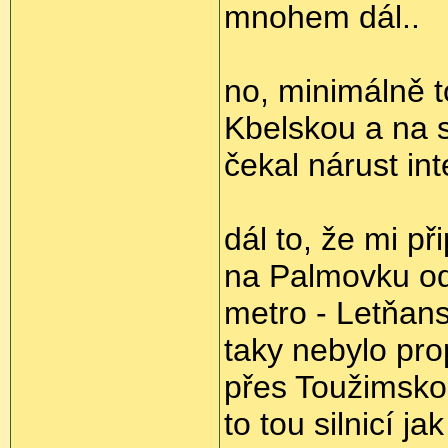
mnohem dál..
no, minimálně t
Kbelskou a na s
čekal nárust int
dál to, že mi p
na Palmovku od
metro - Letňans
taky nebylo pro
přes Toužimsko
to tou silnicí j