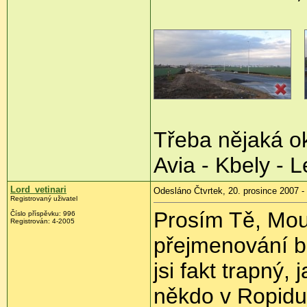
Třeba nějaká ok
Avia - Kbely - 
Lord_vetinari
Odesláno Čtvrtek, 20. prosince 2007 -
Registrovaný uživatel
Prosím Tě, Mou
Číslo příspěvku: 996
Registrován: 4-2005
přejmenování b
jsi fakt trapný,
někdo v Ropidu 