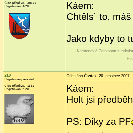
Káem:
Číslo příspěvku: 38171
Registrován: 4-2003
Chtěls´ to, máš
Jako kdyby to t
Karotenovič Carotsson s mrkvis
Hle
218
Odesláno Čtvrtek, 20. prosince 2007 -
Registrovaný uživatel
Káem:
Číslo příspěvku: 1131
Registrován: 5-2003
Holt jsi předbě
PS: Díky za PF