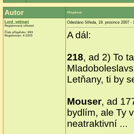
Autor
Příspěvek
Lord_vetinari
Odesláno Středa, 19. prosince 2007 - 
Registrovaný uživatel
A dál:
Číslo příspěvku: 993
Registrován: 4-2005
218
, ad 2) To ta
Mladoboleslavsk
Letňany, ti by s
Mouser
, ad 17
bydlím, ale Ty v
neatraktivní ...