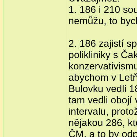
1. 186 i 210 s
nemůžu, to byc
2. 186 zajistí s
polikliniky s Ča
konzervativism
abychom v Letňa
Bulovku vedli 1
tam vedli obojí
intervalu, prot
nějakou 286, kt
ČM, a to by od