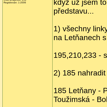
když už jsem to 
Registrován: 1-2006
představu...
1) všechny link
na Letňanech s
195,210,233 - s
2) 185 nahradit
185 Letňany - P
Toužimská - Bol