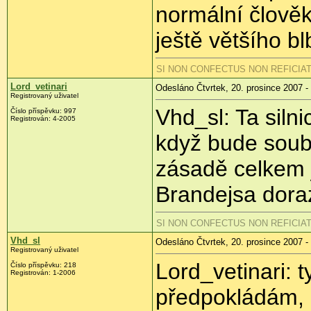
normální člově
ještě většího bl
SI NON CONFECTUS NON REFICIA
Lord_vetinari
Odesláno Čtvrtek, 20. prosince 2007 -
Registrovaný uživatel
Vhd_sl: Ta siln
Číslo příspěvku: 997
Registrován: 4-2005
když bude soub
zásadě celkem j
Brandejsa doraz
SI NON CONFECTUS NON REFICIA
Vhd_sl
Odesláno Čtvrtek, 20. prosince 2007 -
Registrovaný uživatel
Lord_vetinari: t
Číslo příspěvku: 218
Registrován: 1-2006
předpokládám, ž