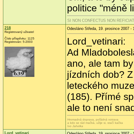
politice "méně l
SI NON CONFECTUS NON REFICIA
218
Odesláno Středa, 19. prosince 2007 - 
Registrovaný uživatel
Lord_vetinari:
Číslo příspěvku: 1125
Registrován: 5-2003
Ad Mladobolesl
ano, ale tam b
jízdních dob? Z
leteckého muzea
(185). Přímé spo
ale to není sna
Hromadná doprava, pořádná votrava
a kdo se rád mačká, užije si, stačí kačka
Ivo Jahelka
Lord_vetinari
Odesláno Středa, 19. prosince 2007 - 