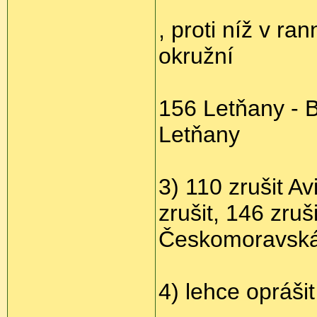
, proti níž v r
okružní
156 Letňany - B
Letňany
3) 110 zrušit Av
zrušit, 146 zruš
Českomoravská
4) lehce oprášit