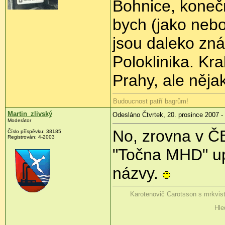
Bohnice, koneč
bych (jako nebo
jsou daleko zn
Poloklinika. Kr
Prahy, ale něja
Budoucnost patří bagrům!
Martin_zlivský
Odesláno Čtvrtek, 20. prosince 2007 -
Moderátor
No, zrovna v Č
Číslo příspěvku: 38185
Registrován: 4-2003
"Točna MHD" upo
názvy.
Karotenovič Carotsson s mrkvis
Hle