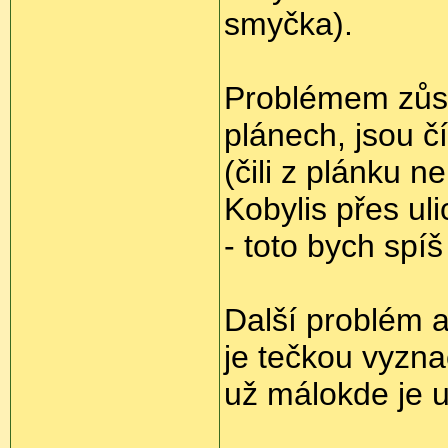
smyčka).
Problémem zůstá
plánech, jsou č
(čili z plánku 
Kobylis přes ul
- toto bych spíš
Další problém a
je tečkou vyzn
už málokde je u