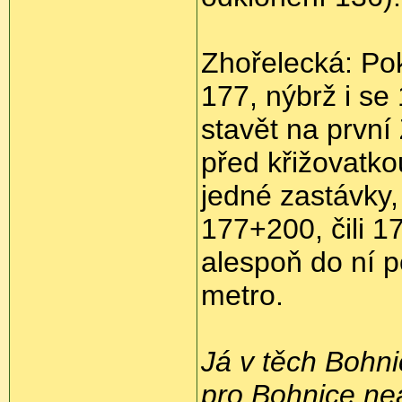
Zhořelecká: Po
177, nýbrž i s
stavět na první
před křižovatko
jedné zastávky,
177+200, čili 1
alespoň do ní p
metro.
Já v těch Bohnic
pro Bohnice neat