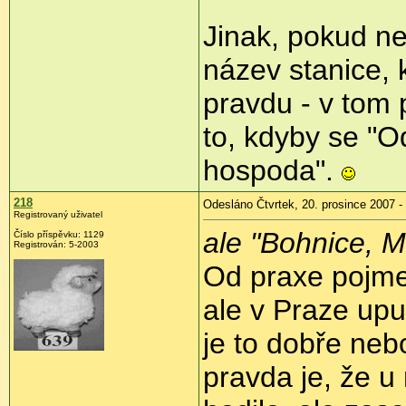
Jinak, pokud ne
název stanice,
pravdu - v tom 
to, kdyby se "O
hospoda".
218
Odesláno Čtvrtek, 20. prosince 2007 -
Registrovaný uživatel
ale "Bohnice, M
Číslo příspěvku: 1129
Registrován: 5-2003
Od praxe pojme
ale v Praze upus
je to dobře neb
pravda je, že u