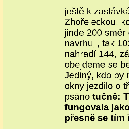
ještě k zastáv
Zhořeleckou, kd
jinde 200 směr 
navrhuji, tak 10
nahradí 144, zá
obejdeme se be
Jediný, kdo by 
okny jezdilo o t
psáno
tučně: T
fungovala jak
přesně se tím 