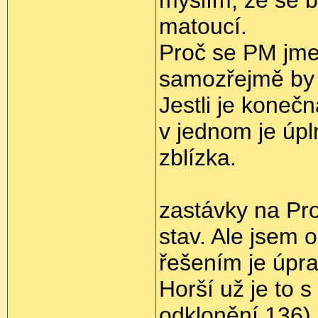
matoucí.
Proč se PM jme
samozřejmě by t
Jestli je koneč
v jednom je úp
zblízka.
zastávky na Pro
stav. Ale jsem 
řešením je úpr
Horší už je to 
odklonění 136).