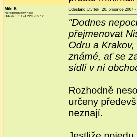
Miki B
Odesláno Čtvrtek, 20. prosince 2007 -
Neregistrovaný host
Odeslán z: 194.228.235.12
"Dodnes nepoch
přejmenovat Ni
Odru a Krakov,
známé, ať se za
sídlí v ní obcho
Rozhodně nesou
určeny předevší
neznají.
Jestliže pojedu