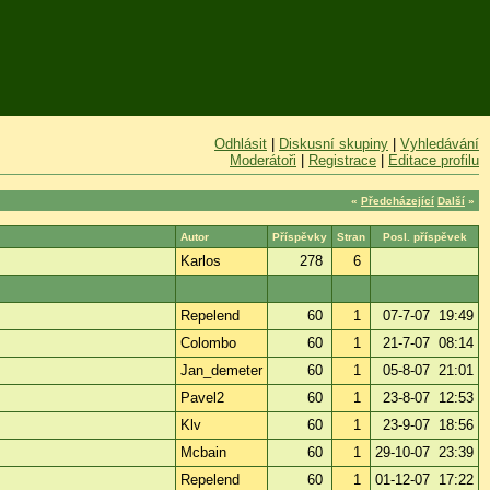
Odhlásit
|
Diskusní skupiny
|
Vyhledávání
Moderátoři
|
Registrace
|
Editace profilu
«
Předcházející
Další
»
Autor
Příspěvky
Stran
Posl. příspěvek
Karlos
278
6
Repelend
60
1
07-7-07 19:49
Colombo
60
1
21-7-07 08:14
Jan_demeter
60
1
05-8-07 21:01
Pavel2
60
1
23-8-07 12:53
Klv
60
1
23-9-07 18:56
Mcbain
60
1
29-10-07 23:39
Repelend
60
1
01-12-07 17:22