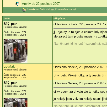
Archiv do 22.prosince 2007
Uzavřeno
: Další dialogy již nemůžete zahájit.
Autor
Příspěvek
Bílý_petr
Odesláno Sobota, 22. prosince 2007 -
Registrovaný uživatel
jj - njekdy je to bjes a cekam kdy njec
Číslo příspěvku: 577
Registrován: 7-2005
ale zaject tam prostje musis - a zpatk
Na některé lidi je lepší vzpomínat, než
Louňák
Odesláno Neděle, 23. prosince 2007 - 
Registrovaný uživatel
Číslo příspěvku: 729
Bílý_petr: Pěkný fotky, a ty jezdíš t
Registrován: 1-2007
Bílý_petr
Odesláno Neděle, 23. prosince 2007 - 
Registrovaný uživatel
Číslo příspěvku: 579
djiky vsem za chvalu ale ty fotky sou
Registrován: 7-2005
jo nekdy jedu volvem nekdy scanii jin
Na některé lidi je lepší vzpomínat, než