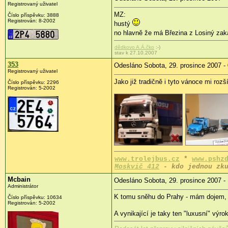
Registrovaný uživatel
MZ:
Číslo příspěvku: 3888
Registrován: 8-2002
hustý
no hlavně že má Březina z Losiný zak
dědkovo A.Á.čko
:-)
stav k 27.10.2007
353
Odesláno Sobota, 29. prosince 2007 -
Registrovaný uživatel
Jako již tradičně i tyto vánoce mi rozš
Číslo příspěvku: 2296
Registrován: 5-2002
www.trolejbus.cz
*
www.pshz
Moskvič 412
- kdo jednou zku
Mcbain
Odesláno Sobota, 29. prosince 2007 -
Administrátor
K tomu sněhu do Prahy - mám dojem, ž
Číslo příspěvku: 10634
Registrován: 5-2002
A vynikající je taky ten "luxusní" vý