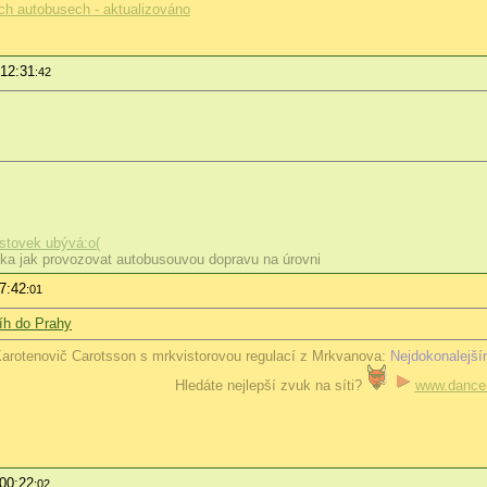
ch autobusech - aktualizováno
 12:31
:42
stovek ubývá:o(
a jak provozovat autobusouvou dopravu na úrovni
7:42
:01
h do Prahy
arotenovič Carotsson s mrkvistorovou regulací z Mrkvanova:
Nejdokonalejší
Hledáte nejlepší zvuk na síti?
www.dancer
 00:22
:02