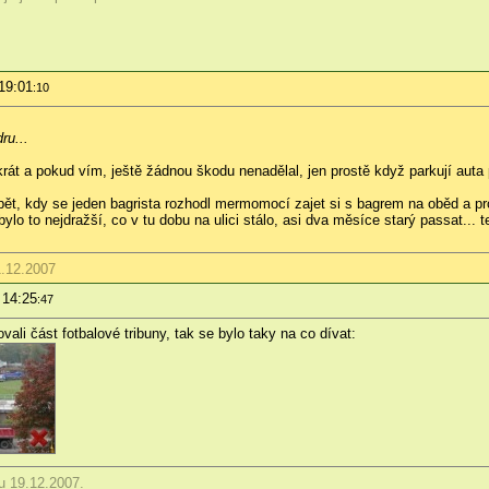
19:01
:10
ru...
krát a pokud vím, ještě žádnou škodu nenadělal, jen prostě když parkují auta 
zpět, kdy se jeden bagrista rozhodl mermomocí zajet si s bagrem na oběd a pro
 bylo to nejdražší, co v tu dobu na ulici stálo, asi dva měsíce starý passat..
1.12.2007
 14:25
:47
li část fotbalové tribuny, tak se bylo taky na co dívat:
 19.12.2007.