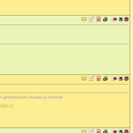
m geometrickým útvarem je mrkvoid!
adio.cz