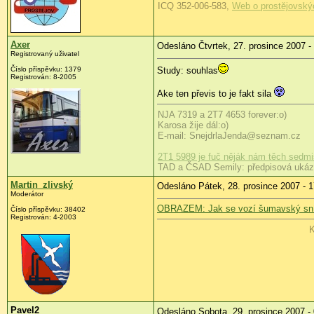
ICQ 352-006-583,
Web o prostějovský
Axer
Odesláno Čtvrtek, 27. prosince 2007 -
Registrovaný uživatel
Číslo příspěvku: 1379
Study: souhlas
Registrován: 8-2005
Ake ten převis to je fakt sila
NJA 7319 a 2T7 4653 forever:o)
Karosa žije dál:o)
E-mail: SnejdrlaJenda@seznam.cz
2T1 5989 je fuč něják nám těch sedmi
TAD a ČSAD Semily: předpisová ukázk
Martin_zlivský
Odesláno Pátek, 28. prosince 2007 - 1
Moderátor
OBRAZEM: Jak se vozí šumavský sní
Číslo příspěvku: 38402
Registrován: 4-2003
K
Pavel2
Odesláno Sobota, 29. prosince 2007 -