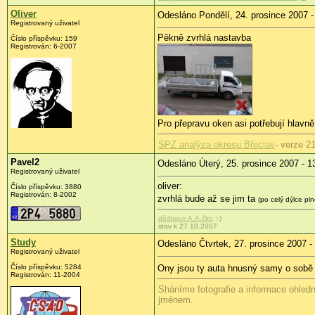
Oliver
Odesláno Pondělí, 24. prosince 2007 -
Registrovaný uživatel
Pěkně zvrhlá nastavba
Číslo příspěvku: 159
Registrován: 6-2007
Pro přepravu oken asi potřebují hlavně 
SPZ analýza okresu Břeclav
- verze 2
Pavel2
Odesláno Úterý, 25. prosince 2007 - 1
Registrovaný uživatel
oliver:
Číslo příspěvku: 3880
Registrován: 8-2002
zvrhlá bude až se jim ta
(po celý dýlce pl
dědkovo A.Á.čko
:-)
stav k 27.10.2007
Study
Odesláno Čtvrtek, 27. prosince 2007 -
Registrovaný uživatel
Číslo příspěvku: 5284
Ony jsou ty auta hnusný samy o sob
Registrován: 11-2004
Sháníme fotografie a informace ohled
jménem.