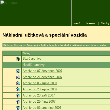
domů
|
diskuse
|
články
Nákladní, užitková a speciální vozidla
Diskuse K-report
»
Automobily, lodě a letadla
» Nákladní, užitková a speciální vozidla
Dialog
Staré archivy
Novější archivy:
Archiv do 07.července 2007
Archiv do 21.července 2007
Archiv do 05.srpna 2007
Archiv do 23.srpna 2007
Archiv do 23.září 2007
Archiv do 29.října 2007
Archiv do 01.prosince 2007