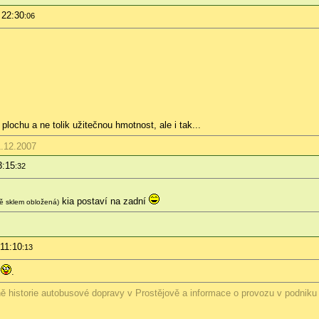
 22:30
:06
plochu a ne tolik užitečnou hmotnost, ale i tak...
1.12.2007
3:15
:32
kia postaví na zadní
ně sklem obložená)
 11:10
:13
ě
.
ně historie autobusové dopravy v Prostějově a informace o provozu v podni