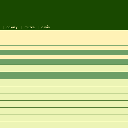
|
odkazy
|
muzea
|
o nás