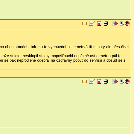
po obou stanách, tak mu to vycouvání ulice netrvá tři minuty ale přes čtvrt
tože si idiot nesklopil stojny, popošťouchl nepěkně asi o metr a půl to
. ten se pak neprodleně odebral na ozdravný pobyt do servisu a dosud se z