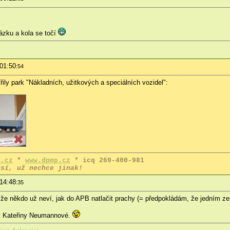
ázku a kola se točí
 01:50
:54
ířily park "Nákladních, užitkových a speciálních vozidel":
d.cz
*
www.dpmp.cz
* icq 269-400-981
sí, už nechce jinak!
 14:48
:35
e někdo už neví, jak do APB natlačit prachy (= předpokládám, že jedním z
rok Kateřiny Neumannové.