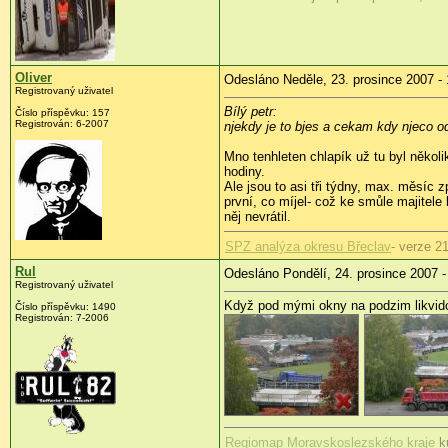
Oliver
Odesláno Neděle, 23. prosince 2007 - 
Registrovaný uživatel
Bílý petr:
Číslo příspěvku: 157
Registrován: 6-2007
njekdy je to bjes a cekam kdy njeco od
Mno tenhleten chlapík už tu byl několi
hodiny.
Ale jsou to asi tři týdny, max. měsíc 
první, co míjel- což ke smůle majitele
něj nevrátil.
SPZ analýza okresu Břeclav
- verze 2
Rul
Odesláno Pondělí, 24. prosince 2007 -
Registrovaný uživatel
Když pod mými okny na podzim likvidova
Číslo příspěvku: 1490
Registrován: 7-2006
Regiomap Moravskoslezského kraje
ku