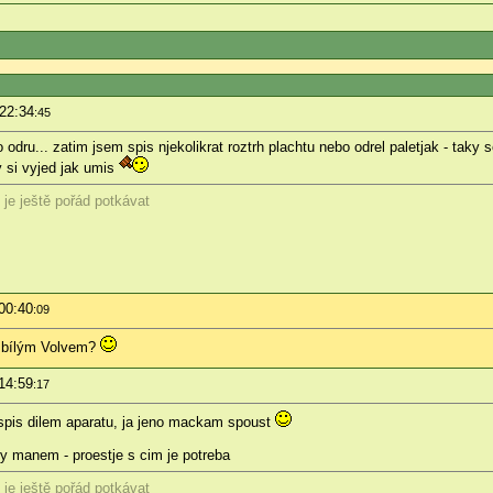
 22:34
:45
o odru... zatim jsem spis njekolikrat roztrh plachtu nebo odrel paletjak - taky
y si vyjed jak umis
 je ještě pořád potkávat
00:40
:09
ím bílým Volvem?
14:59
:17
 spis dilem aparatu, ja jeno mackam spoust
dy manem - proestje s cim je potreba
 je ještě pořád potkávat