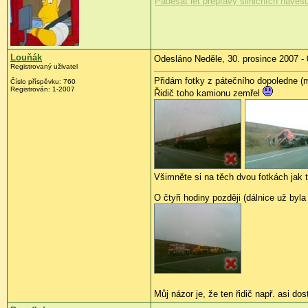
Padesát let přepravy silničních návěsů
Louňák
Odesláno Neděle, 30. prosince 2007 - 
Registrovaný uživatel
Přidám fotky z pátečního dopoledne (
Číslo příspěvku: 760
Registrován: 1-2007
Řidič toho kamionu zemřel
Všimněte si na těch dvou fotkách jak t
O čtyři hodiny později (dálnice už byl
Můj názor je, že ten řidič např. asi do