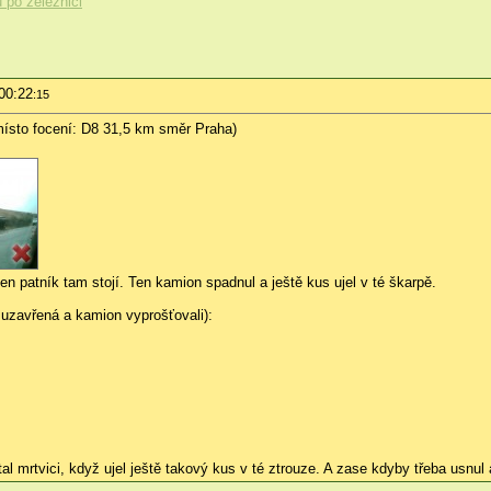
 po železnici
00:22
:15
místo focení: D8 31,5 km směr Praha)
en patník tam stojí. Ten kamion spadnul a ještě kus ujel v té škarpě.
a uzavřená a kamion vyprošťovali):
stal mrtvici, když ujel ještě takový kus v té ztrouze. A zase kdyby třeba usnul