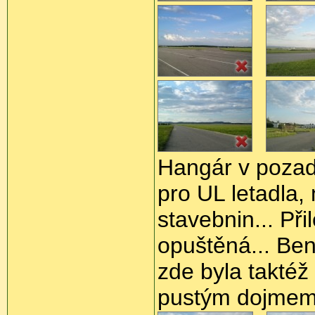
Hangár v pozadí 
pro UL letadla
stavebnin... Př
opuštěná... Ben
zde byla takté
pustým dojme