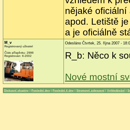
nějaké oficiáln
apod. Letiště j
a je oficiálně s
M_v
Odesláno Čtvrtek, 25. října 2007 - 18:
Registrovaný uživatel
R_b: Něco k so
Číslo příspěvku: 2996
Registrován: 6-2002
Nové mostní sv
Diskusní skupiny
|
Poslední den
|
Poslední 4 dny
|
Stromové zobrazení
|
Vyhledávání
|
S