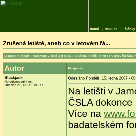
domů
|
diskuse
|
články
Zrušená letiště, aneb co v letovém řá...
Diskuse K-report
»
Automobily, lodě a letadla
» Zrušená letiště, aneb co v letovém řádu 
Autor
Příspěvek
Blackjack
Odesláno Pondělí, 15. ledna 2007 - 00
Neregistrovaný host
Odeslán z: 212.158.157.67
Na letišti v Jam
ČSLA dokonce n
Více na
www.for
badatelském for