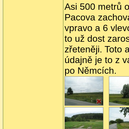
Asi 500 metrů o
Pacova zachovan
vpravo a 6 vlev
to už dost zaro
zřeteněji. Toto 
údajně je to z 
po Němcích.