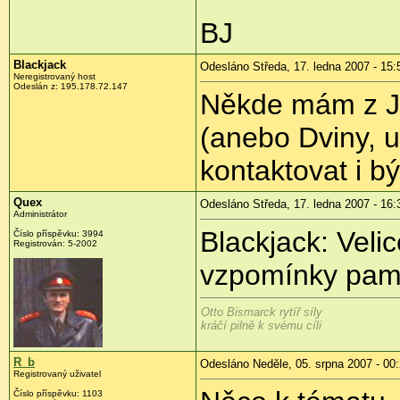
BJ
Blackjack
Odesláno Středa, 17. ledna 2007 - 15:
Neregistrovaný host
Odeslán z: 195.178.72.147
Někde mám z Ja
(anebo Dviny, u
kontaktovat i býv
Quex
Odesláno Středa, 17. ledna 2007 - 16:
Administrátor
Blackjack: Velic
Číslo příspěvku: 3994
Registrován: 5-2002
vzpomínky pamě
Otto Bismarck rytíř síly
kráčí pilně k svému cíli
R_b
Odesláno Neděle, 05. srpna 2007 - 00
Registrovaný uživatel
Číslo příspěvku: 1103