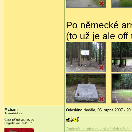
Po německé arm
(to už je ale off 
Mcbain
Odesláno Neděle, 05. srpna 2007 - 20
Administrátor
Číslo příspěvku: 9780
Registrován: 5-2002
Padesát let přepravy silničních návěsů