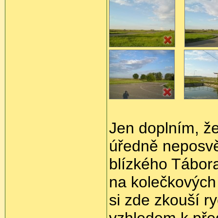
Jen doplním, že
úředně neposvě
blízkého Tábora 
na kolečkových 
si zde zkouší r
vzhledem k pře