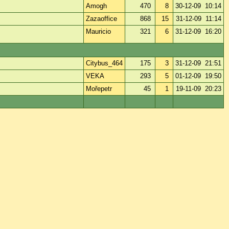
Amogh
470
8
30-12-09 10:14
Zazaoffice
868
15
31-12-09 11:14
Mauricio
321
6
31-12-09 16:20
Citybus_464
175
3
31-12-09 21:51
VEKA
293
5
01-12-09 19:50
Mořepetr
45
1
19-11-09 20:23