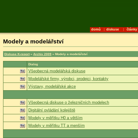
domů
|
diskuse
|
články
Modely a modelářství
Diskuse K-report
»
Archiv 2009
» Modely a modelářství
Dialog
Všeobecná modelářská diskuse
Modelářské firmy, výrobci, prodejci, kontakty
Výstavy, modelářské akce
Všeobecná diskuse o železničních modelech
Digitální ovládání kolejiště
Modely v měřítku H0 a větším
Modely v měřítku TT a menším