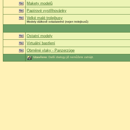
Makety modelů
Papírové vystřihovánky
Velké malé trolejbusy
Modely dálkově ovladatelné (nejen trolejbusů)
Ostatní modely
Virtuální bastlení
Obrněné vlaky - Panzerzüge
Uzavřeno
: Další dialogy již nemůžete zahájit.