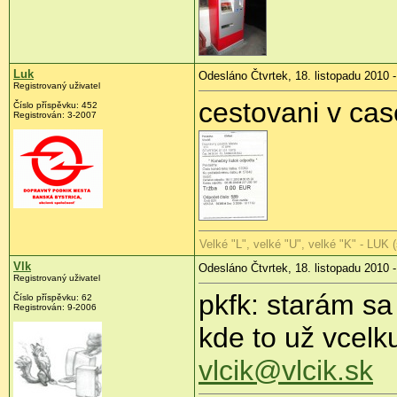
Luk
Odesláno Čtvrtek, 18. listopadu 2010 -
Registrovaný uživatel
cestovani v ca
Číslo příspěvku:
452
Registrován:
3-2007
Velké "L", velké "U", velké "K" - LUK 
Vlk
Odesláno Čtvrtek, 18. listopadu 2010 -
Registrovaný uživatel
pkfk: starám s
Číslo příspěvku:
62
Registrován:
9-2006
kde to už vcelk
vlcik@vlcik.sk