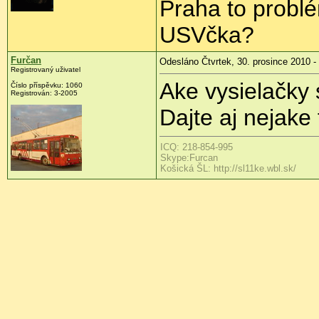
Praha to problé
USVčka?
Furčan
Odesláno Čtvrtek, 30. prosince 2010 -
Registrovaný uživatel
Ake vysielačky 
Číslo příspěvku:
1060
Registrován:
3-2005
Dajte aj nejake 
ICQ: 218-854-995
Skype:Furcan
Košická ŠL: http://sl11ke.wbl.sk/