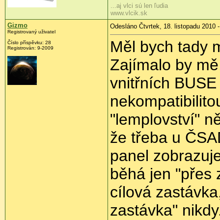
...aj vlci sú len ľudia
www.vlcik.sk
Gizmo
Odesláno Čtvrtek, 18. listopadu 2010 -
Registrovaný uživatel
Měl bych tady m
Číslo příspěvku:
28
Registrován:
9-2009
Zajímalo by mě,
vnitřních BUSE
nekompatibilito
"lemplovství" n
že třeba u ČSAD
panel zobrazuje
běhá jen "přes 
cílová zastávka,
zastávka" nikdy