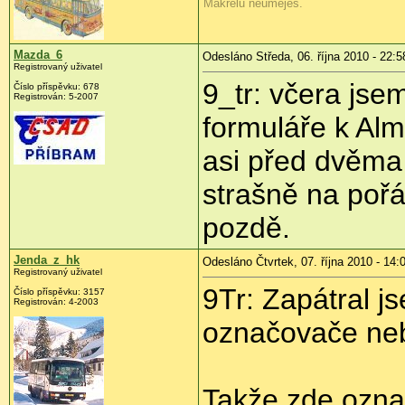
Makrelu neumeješ.
Mazda_6
Odesláno Středa, 06. října 2010 - 22:5
Registrovaný uživatel
9_tr: včera jse
Číslo příspěvku:
678
Registrován:
5-2007
formuláře k Alm
asi před dvěma 
strašně na pořád
pozdě.
Jenda_z_hk
Odesláno Čtvrtek, 07. října 2010 - 14:
Registrovaný uživatel
9Tr: Zapátral 
Číslo příspěvku:
3157
Registrován:
4-2003
označovače neb
Takže zde ozna