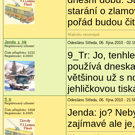
starání o zlamo
pořád budou či
Makrelu neumeješ.
Jenda_z_hk
Odesláno Středa, 06. října 2010 - 02:1
Registrovaný uživatel
9_Tr: Jo, tenhl
Číslo příspěvku:
3152
Registrován:
4-2003
používá dneska
většinou už s n
jehličkovou tisk
9_tr
Odesláno Středa, 06. října 2010 - 21:5
Registrovaný uživatel
Jenda: jo? Neb
Číslo příspěvku:
3308
Registrován:
6-2005
zajímavé ale je, 