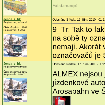
Makrelu neumeješ.
Jenda_z_hk
Odesláno Středa, 13. října 2010 - 01:5
Registrovaný uživatel
9_Tr: Tak to fak
Číslo příspěvku:
3161
Registrován:
4-2003
na sobě ty ozn
nemají. Akorát 
označovačů je
Jenda_z_hk
Odesláno Neděle, 17. října 2010 - 00:
Registrovaný uživatel
ALMEX nejsou je
Číslo příspěvku:
3162
Registrován:
4-2003
jízdenkové aut
Arosabahn ve Š