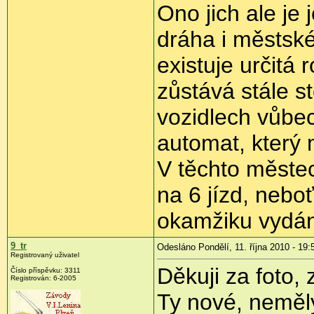
Ono jich ale je 
dráha i městsk
existuje určitá 
zůstává stále s
vozidlech vůbec
automat, který 
V těchto městec
na 6 jízd, nebo
okamžiku vydán
9_tr
Odesláno Pondělí, 11. října 2010 - 19:
Registrovaný uživatel
Děkuji za foto, 
Číslo příspěvku:
3311
Registrován:
6-2005
Ty nové, neměl