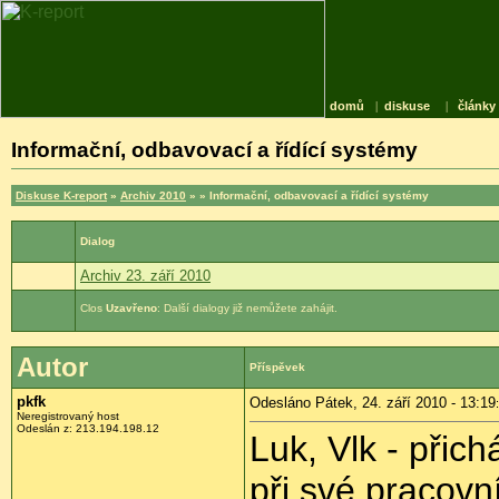
domů
|
diskuse
|
články
Informační, odbavovací a řídící systémy
Diskuse K-report
»
Archiv 2010
»
» Informační, odbavovací a řídící systémy
Dialog
Archiv 23. září 2010
Uzavřeno
: Další dialogy již nemůžete zahájit.
Autor
Příspěvek
pkfk
Odesláno Pátek, 24. září 2010 - 13:19
Neregistrovaný host
Odeslán z:
213.194.198.12
Luk, Vlk - přic
při své pracovn