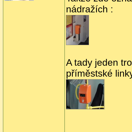
nádražích :
A tady jeden tr
příměstské link