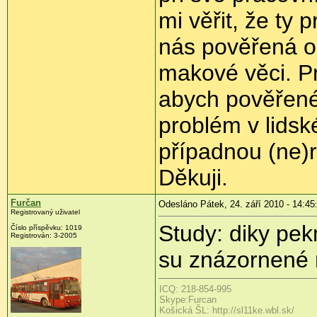
mi věřit, že ty 
nás pověřená o
makové věci. Pr
abych pověřené 
problém v lidsk
případnou (ne)r
Děkuji.
Furčan
Odesláno Pátek, 24. září 2010 - 14:45
Registrovaný uživatel
Study: diky pek
Číslo příspěvku:
1019
Registrován:
3-2005
su znázornené 
ICQ: 218-854-995
Skype:Furcan
Košická ŠL: http://sl11ke.wbl.sk/