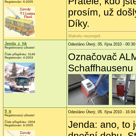
Přátelé, kdo js
Registrován:
6-2005
prosím, už došl
Díky.
Makrelu neumeješ.
Jenda_z_hk
Odesláno Úterý, 05. října 2010 - 00:30
Registrovaný uživatel
Označovač ALME
Číslo příspěvku:
3146
Registrován:
4-2003
Schaffhausenu
9_tr
Odesláno Úterý, 05. října 2010 - 16:04
Registrovaný uživatel
Jenda: ano, to 
Číslo příspěvku:
3304
Registrován:
6-2005
dnešní dobu. St