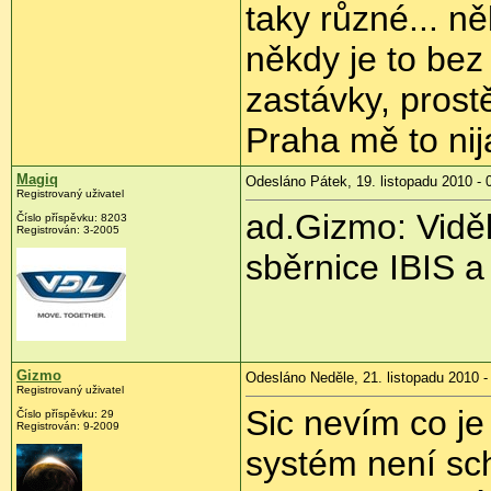
taky různé... ně
někdy je to bez
zastávky, prostě
Praha mě to nij
Magiq
Odesláno Pátek, 19. listopadu 2010 - 
Registrovaný uživatel
ad.Gizmo: Viděl
Číslo příspěvku:
8203
Registrován:
3-2005
sběrnice IBIS 
Gizmo
Odesláno Neděle, 21. listopadu 2010 -
Registrovaný uživatel
Sic nevím co je 
Číslo příspěvku:
29
Registrován:
9-2009
systém není sch