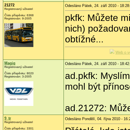
21272
Odesláno Pátek, 24. září 2010 - 18:28
Registrovaný uživatel
pkfk: Můžete mi 
Číslo příspěvku:
6368
Registrován:
9-2005
nich) požadova
obtížné...
Web o v
Magiq
Odesláno Pátek, 24. září 2010 - 18:42
Registrovaný uživatel
ad.pkfk: Myslím
Číslo příspěvku:
8020
Registrován:
3-2005
mohl být přínos
ad.21272: Můžeš
9_tr
Odesláno Pondělí, 04. října 2010 - 16:
Registrovaný uživatel
Číslo příspěvku:
3301