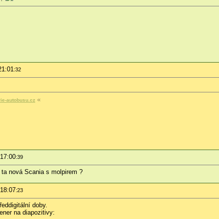
21:01
:32
«
rie-autobusu.cz
 17:00
:39
t ta nová Scania s molpirem ?
 18:07
:23
eddigitální doby.
ner na diapozitivy: