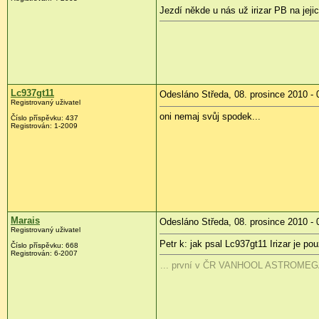
Jezdí někde u nás už irizar PB na jeji
Lc937gt11
Odesláno Středa, 08. prosince 2010 - 
Registrovaný uživatel
oni nemaj svůj spodek...
Číslo příspěvku:
437
Registrován:
1-2009
Marais
Odesláno Středa, 08. prosince 2010 - 
Registrovaný uživatel
Petr k: jak psal Lc937gt11 Irizar je 
Číslo příspěvku:
668
Registrován:
6-2007
... první v ČR VANHOOL ASTROMEGA