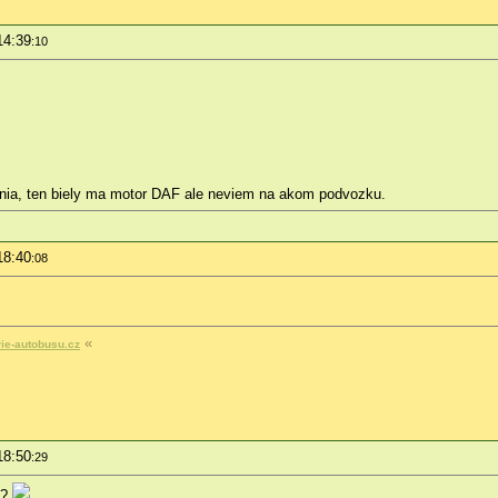
14:39
:10
ania, ten biely ma motor DAF ale neviem na akom podvozku.
18:40
:08
«
rie-autobusu.cz
18:50
:29
o?