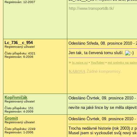
Registrován:
12-2007
http://www.transportdb.tk/
Lc_736__c_954
Odesláno Středa, 08. prosince 2010 - 
Registrovaný uživatel
Jen tak, ta červená tomu sluší.
Číslo příspěvku:
4321
Registrován:
6-2006
»
lc.rajce.cz
•
YouTuber
•
mé snímky na
gale
KAROSA
Žádné kompromisy.
Kopřivničák
Odesláno Čtvrtek, 09. prosince 2010 -
Registrovaný uživatel
nevíte na jaké lince by se měla objevi
Číslo příspěvku:
151
Registrován:
4-2009
Gromit
Odesláno Čtvrtek, 09. prosince 2010 -
Registrovaný uživatel
Trocha nedávné historie (rok 2003) z př
Číslo příspěvku:
2249
Registrován:
1-2006
Musel jsem si vyzkoušet svůj nový ske