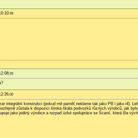
10:10
:38
12:08
:20
a?
12:26
:00
Irizar integrální konstrukci (pokud mě paměť neklame tak jako PB i jako i4). Let
řejmě zůstala k dispozici široká škála podvozků různých výrobců, jak bylo 
ystupuje jako jediný výrobce a rozpad úzké spolupráce se Scanií, která šla