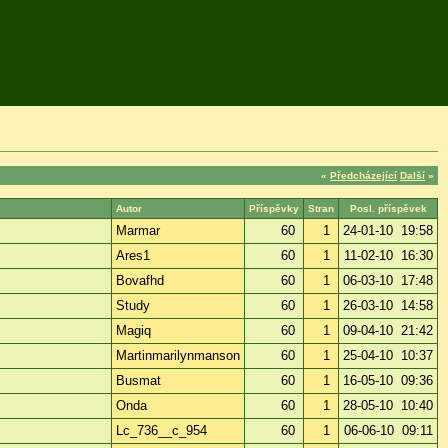
«
Předcházející
Další
»
Autor
Příspěvky
Stran
Posl. příspěvek
Marmar
60
1
24-01-10 19:58
Ares1
60
1
11-02-10 16:30
Bovafhd
60
1
06-03-10 17:48
Study
60
1
26-03-10 14:58
Magiq
60
1
09-04-10 21:42
Martinmarilynmanson
60
1
25-04-10 10:37
Busmat
60
1
16-05-10 09:36
Onda
60
1
28-05-10 10:40
Lc_736__c_954
60
1
06-06-10 09:11