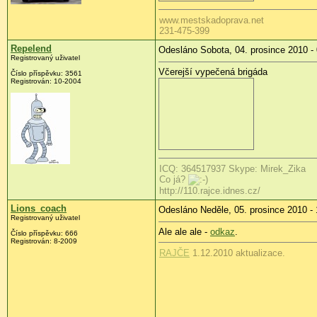
www.mestskadoprava.net
231-475-399
Repelend
Odesláno Sobota, 04. prosince 2010 -
Registrovaný uživatel
Včerejší vypečená brigáda
Číslo příspěvku:
3561
Registrován:
10-2004
ICQ: 364517937 Skype: Mirek_Zika
Co já?
http://110.rajce.idnes.cz/
Lions_coach
Odesláno Neděle, 05. prosince 2010 - 
Registrovaný uživatel
Ale ale ale -
odkaz
.
Číslo příspěvku:
666
Registrován:
8-2009
RAJČE
1.12.2010 aktualizace.