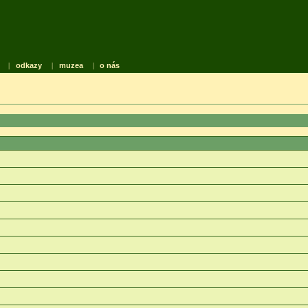
|
odkazy
|
muzea
|
o nás