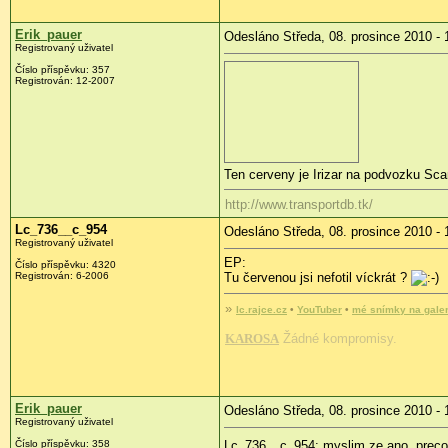
Erik_pauer
Odesláno Středa, 08. prosince 2010 - 
Registrovaný uživatel
Číslo příspěvku:
357
Registrován:
12-2007
Ten cerveny je Irizar na podvozku Sc
http://www.transportdb.tk/
Lc_736__c_954
Odesláno Středa, 08. prosince 2010 - 
Registrovaný uživatel
EP:
Číslo příspěvku:
4320
Registrován:
6-2006
Tu červenou jsi nefotil víckrát ?
»
lc.rajce.cz
•
YouTuber
•
mé snímky na
gale
KAROSA
Žádné kompromisy.
Erik_pauer
Odesláno Středa, 08. prosince 2010 - 
Registrovaný uživatel
Číslo příspěvku:
358
Lc_736__c_954: myslim ze ano, prec