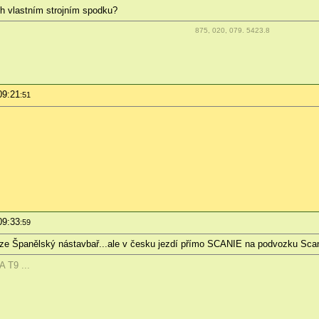
ch vlastním strojním spodku?
875, 020, 079. 5423.8
09:21
:51
09:33
:59
pouze Španělský nástavbař...ale v česku jezdí přímo SCANIE na podvozku Scan
 T9 ...