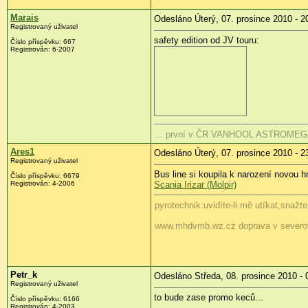
Marais
Odesláno Úterý, 07. prosince 2010 - 2
Registrovaný uživatel
safety edition od JV touru:
Číslo příspěvku:
667
Registrován:
6-2007
... první v ČR VANHOOL ASTROMEGA
Ares1
Odesláno Úterý, 07. prosince 2010 - 2
Registrovaný uživatel
Bus line si koupila k narození novou h
Číslo příspěvku:
6679
Registrován:
4-2006
Scania Irizar (Molpir)
pyrotechnik:uvidíte-li mě utíkat,snažt
www.mhdvmb.wz.cz doprava v severo
Petr_k
Odesláno Středa, 08. prosince 2010 - 
Registrovaný uživatel
to bude zase promo keců...
Číslo příspěvku:
6166
Registrován:
4-2003