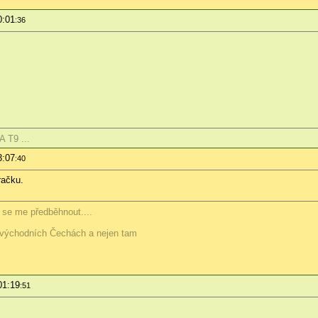
0:01
:36
 T9 ...
3:07
:40
račku.
e se me předběhnout....
východních Čechách a nejen tam
01:19
:51