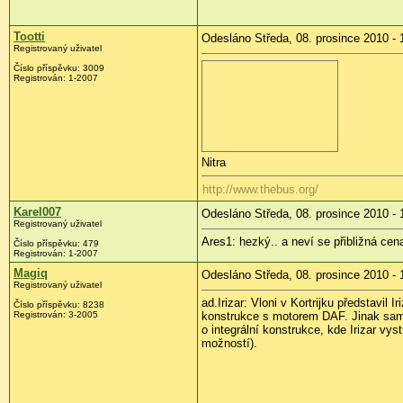
Tootti
Odesláno Středa, 08. prosince 2010 - 
Registrovaný uživatel
Číslo příspěvku:
3009
Registrován:
1-2007
Nitra
http://www.thebus.org/
Karel007
Odesláno Středa, 08. prosince 2010 - 
Registrovaný uživatel
Ares1: hezký.. a neví se přibližná cen
Číslo příspěvku:
479
Registrován:
1-2007
Magiq
Odesláno Středa, 08. prosince 2010 - 
Registrovaný uživatel
ad.Irizar: Vloni v Kortrijku představil 
Číslo příspěvku:
8238
Registrován:
3-2005
konstrukce s motorem DAF. Jinak samoz
o integrální konstrukce, kde Irizar v
možností).