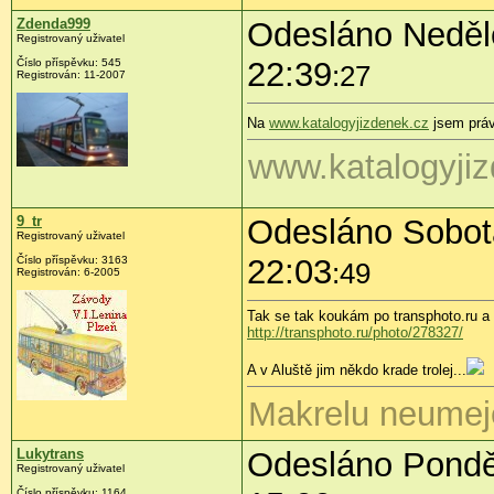
Zdenda999
Odesláno Neděle
Registrovaný uživatel
22:39
Číslo příspěvku:
545
:27
Registrován:
11-2007
Na
www.katalogyjizdenek.cz
jsem práv
www.katalogyji
9_tr
Odesláno Sobota
Registrovaný uživatel
22:03
Číslo příspěvku:
3163
:49
Registrován:
6-2005
Tak se tak koukám po transphoto.ru 
http://transphoto.ru/photo/278327/
A v Aluště jim někdo krade trolej...
Makrelu neumej
Lukytrans
Odesláno Ponděl
Registrovaný uživatel
Číslo příspěvku:
1164