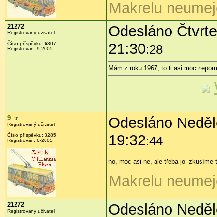
Makrelu neumej
21272
Odesláno Čtvrtek
Registrovaný uživatel
21:30
Číslo příspěvku:
6307
:28
Registrován:
9-2005
Mám z roku 1967, to ti asi moc nepo
9_tr
Odesláno Neděle
Registrovaný uživatel
19:32
Číslo příspěvku:
3285
:44
Registrován:
6-2005
no, moc asi ne, ale třeba jo, zkusíme
Makrelu neumej
21272
Odesláno Neděle
Registrovaný uživatel