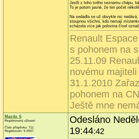
Jestli z toho tvého seznamu chápu, tak
To je potom jasné, že ten počet několi
Na sedadla se už obvykle nic nedává, 
stoupnou všichni, kdo nemají místenk
scházela více jak polovina čísel označ
Renault Espac
s pohonem na s
25.11.09 Renau
novému majiteli
31.1.2010 Zařaze
pohonem na CN
Ještě mne nemá
Mazda_6
Odesláno Neděle
Registrovaný uživatel
19:44
Číslo příspěvku:
711
:42
Registrován:
5-2007