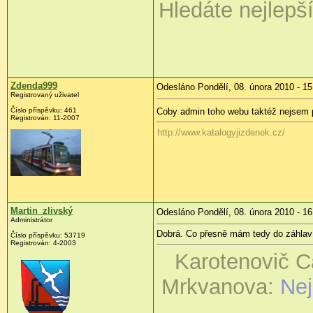
Hledáte nejlepš
Zdenda999
Odesláno Pondělí, 08. února 2010 - 15
Registrovaný uživatel
Číslo příspěvku:
461
Coby admin toho webu taktéž nejsem p
Registrován:
11-2007
http://www.katalogyjizdenek.cz/
Martin_zlivský
Odesláno Pondělí, 08. února 2010 - 16
Administrátor
Dobrá. Co přesně mám tedy do záhlaví
Číslo příspěvku:
53719
Registrován:
4-2003
Karotenovič C
Mrkvanova:
Nej