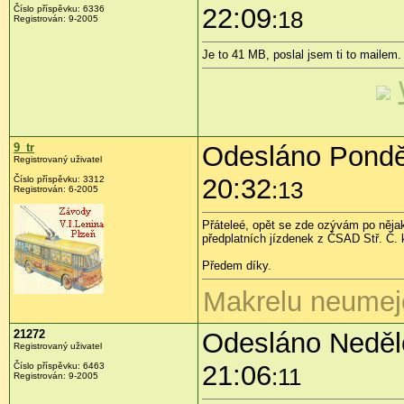
22:09
Číslo příspěvku:
6336
:18
Registrován:
9-2005
Je to 41 MB, poslal jsem ti to mailem.
9_tr
Odesláno Pondělí
Registrovaný uživatel
20:32
Číslo příspěvku:
3312
:13
Registrován:
6-2005
Přáteleé, opět se zde ozývám po nějak
předplatních jízdenek z ČSAD Stř. Č. 
Předem díky.
Makrelu neumej
21272
Odesláno Neděle
Registrovaný uživatel
21:06
Číslo příspěvku:
6463
:11
Registrován:
9-2005