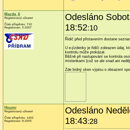
Mazda_6
Odesláno Sobota
Registrovaný uživatel
18:52
Číslo příspěvku:
710
:10
Registrován:
5-2007
Řidič před přistavením dostane seznam
U e-jízdenky je řidiči zobrazen údaj, k
kontrolu může prokázat.
Běžně při nastupování se kontrola os
místenkami (což se ale snad ani neděj
Zde bídný sken výpisu o obsazení spoje
Houmr
Odesláno Neděle
Registrovaný uživatel
18:43
Číslo příspěvku:
1402
:28
Registrován:
9-2005