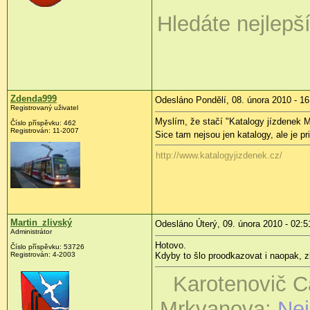
Hledáte nejlepš
Zdenda999
Odesláno Pondělí, 08. února 2010 - 16
Registrovaný uživatel
Myslím, že stačí "Katalogy jízdenek
Číslo příspěvku:
462
Registrován:
11-2007
Sice tam nejsou jen katalogy, ale je pr
http://www.katalogyjizdenek.cz/
Martin_zlivský
Odesláno Úterý, 09. února 2010 - 02:5
Administrátor
Hotovo.
Číslo příspěvku:
53726
Registrován:
4-2003
Kdyby to šlo proodkazovat i naopak, z
Karotenovič C
Mrkvanova:
Nej