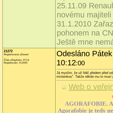
25.11.09 Renau
novému majiteli
31.1.2010 Zařaze
pohonem na CN
Ještě mne nemá
21272
Odesláno Pátek,
Registrovaný uživatel
10:12
Číslo příspěvku:
6714
:00
Registrován:
9-2005
Já myslím, že už řidič předem před od
místenkou". Takže někdo mu to musí 
Web o veřej
AGORAFOBIE. Agora
Agorafobie je tedy ne