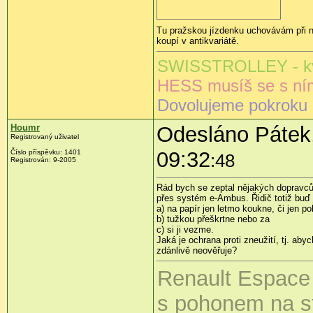
Tu pražskou jízdenku uchovávám při n
koupí v antikvariátě.
SWISSTROLLEY - kva
HESS musíš se s ní
Dovolujeme pokroku a
Houmr
Odesláno Pátek,
Registrovaný uživatel
09:32
Číslo příspěvku:
1401
:48
Registrován:
9-2005
Rád bych se zeptal nějakých dopravců 
přes systém e-Ambus. Řidič totiž buď 
a) na papír jen letmo koukne, či jen p
b) tužkou přeškrtne nebo za
c) si ji vezme.
Jaká je ochrana proti zneužití, tj. aby
zdánlivě neověřuje?
Renault Espac
s pohonem na s