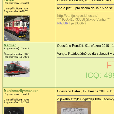
Odesláno Pondělí, 01. března 2010 - 1
Registrovaný uživatel
aha a platí i pro děcka do 15? A dá se
Číslo příspěvku:
359
Registrován:
9-2007
http://vantju.rajce.idnes.cz/
*** ICQ:418733638 Skype:Vantju ***
NAJBRT
je DOBRÝ!
Marmar
Odesláno Pondělí, 01. března 2010 - 1
Registrovaný uživatel
Vantju: Každopádně se dá zakoupit v au
Číslo příspěvku:
1166
Registrován:
11-2006
F
ICQ: 49
Martinmarilynmanson
Odesláno Pátek, 12. března 2010 - 11
Registrovaný uživatel
Z jakého strojku vyjíždějí tyto jízdenk
Číslo příspěvku:
4096
Registrován:
12-2007