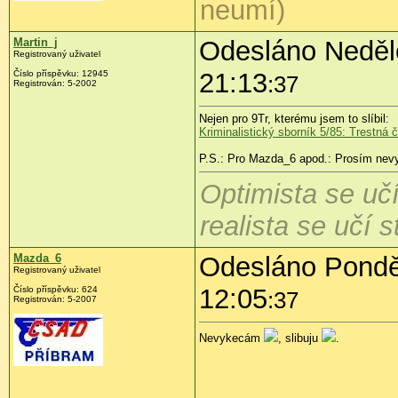
neumí)
Martin_j
Odesláno Neděle
Registrovaný uživatel
21:13
Číslo příspěvku:
12945
:37
Registrován:
5-2002
Nejen pro 9Tr, kterému jsem to slíbil:
Kriminalistický sborník 5/85: Trestn
P.S.: Pro Mazda_6 apod.: Prosím nevyk
Optimista se učí
realista se učí st
Mazda_6
Odesláno Ponděl
Registrovaný uživatel
12:05
Číslo příspěvku:
624
:37
Registrován:
5-2007
Nevykecám
, slibuju
.