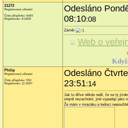
21272
Odesláno Pondělí
Registrovaný uživatel
08:10
Číslo příspěvku:
6465
:08
Registrován:
9-2005
Záměr
.
Web o veřej
Když 
Philip
Odesláno Čtvrtek
Registrovaný uživatel
23:51
Číslo příspěvku:
550
:14
Registrován:
11-2007
Jak tu dříve někdo radil, že se ty jíz
stejně nezachrání, jiné vypadají jako 
Že mám v mrazáku a lednici nepoužité