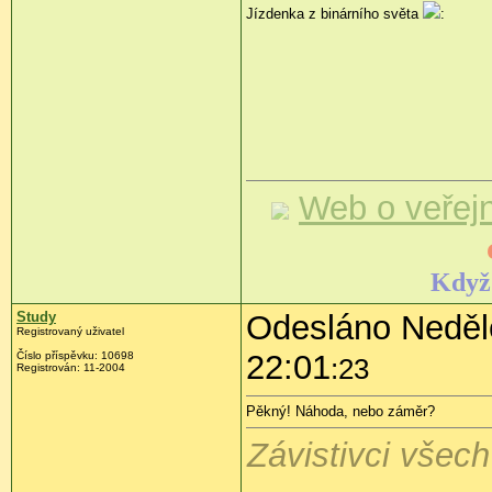
Jízdenka z binárního světa
:
Web o veřej
Když 
Study
Odesláno Neděle
Registrovaný uživatel
22:01
Číslo příspěvku:
10698
:23
Registrován:
11-2004
Pěkný! Náhoda, nebo záměr?
Závistivci všech 