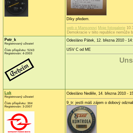
Díky předem.
web o Mansonovi
Moje fotogalerie
10.3
Demokracie v této republice nemůže 
Petr_k
Odesláno Pátek, 12. března 2010 - 14
Registrovaný uživatel
USV C od ME
Číslo příspěvku:
5243
Registrován:
4-2003
Unse
Luk
Odesláno Neděle, 14. března 2010 - 1
Registrovaný uživatel
9_tr: jestli máš zájem o dobový odzna
Číslo příspěvku:
364
Registrován:
3-2007