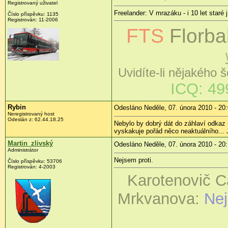
Registrovaný uživatel
Freelander: V mrazáku - i 10 let staré
Číslo příspěvku:
1135
Registrován:
11-2006
FTS
Florba
Uvidíte-li nějakého 
ICQ: 49
Rybin
Odesláno Neděle, 07. února 2010 - 20
Neregistrovaný host
Odeslán z:
62.44.18.25
Nebylo by dobrý dát do záhlaví odkaz
vyskakuje pořád něco neaktuálního... 
Martin_zlivský
Odesláno Neděle, 07. února 2010 - 20
Administrátor
Nejsem proti.
Číslo příspěvku:
53706
Registrován:
4-2003
Karotenovič C
Mrkvanova:
Nej