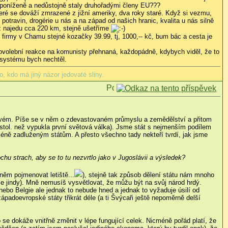
 poníženě a nedůstojně staly druhořadými členy EU???
eré se dováží zmrazené z jižní ameriky, dva roky staré. Když si vezmu,
potravin, drogérie u nás a na západ od našich hranic, kvalita u nás silně
ž najedu cca 220 km, stejně ušetříme
é firmy v Chamu stejné kozačky 39.99, tj, 1000,-- kč, bum bác a cesta je
ovolební reakce na komunisty přehnaná, každopádně, kdybych viděl, že to
m systému bych nechtěl.
, kdo má jiný názor jedovaté sliny.
m tvém. Píše se v něm o zdevastovaném průmyslu a zemědělství a přitom
. stol. než vypukla první světová válka). Jsme stát s nejmenším podílem
ně zadluženým státům. A přesto všechno tady nekteří tvrdí, jak jsme
hu strach, aby se to tu nezvrtlo jako v Jugoslávii a výsledek?
něm pojmenovat letiště...
), stejně tak způsob dělení státu nám mnoho
ase jindy). Mně nemusíš vysvětlovat, že můžu být na svůj národ hrdý.
o Belgie ale jednak to nebude hned a jednak to vyžaduje úsilí od
padoevropské státy třikrát déle (a ti Švýcaři ještě nepoměrně delší
 se dokáže vnitřně změnit v lépe fungující celek. Nicméně pořád platí, že