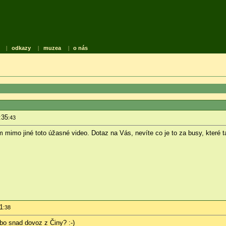
|
odkazy
|
muzea
|
o nás
:35
:43
am mimo jiné toto úžasné video. Dotaz na Vás, nevíte co je to za busy, které
1
:38
ebo snad dovoz z Činy? :-)