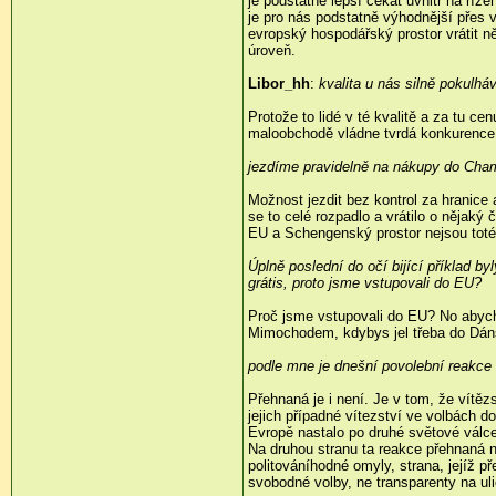
je podstatně lepší čekat uvnitř na říz
je pro nás podstatně výhodnější přes 
evropský hospodářský prostor vrátit n
úroveň.
Libor_hh
:
kvalita u nás silně pokulh
Protože to lidé v té kvalitě a za tu 
maloobchodě vládne tvrdá konkurence
jezdíme pravidelně na nákupy do Cha
Možnost jezdit bez kontrol za hranic
se to celé rozpadlo a vrátilo o nějaký
EU a Schengenský prostor nejsou totéž,
Úplně poslední do očí bijící příklad b
grátis, proto jsme vstupovali do EU?
Proč jsme vstupovali do EU? No abych
Mimochodem, kdybys jel třeba do Dáns
podle mne je dnešní povolební reakce
Přehnaná je i není. Je v tom, že vít
jejich případné vítezství ve volbách 
Evropě nastalo po druhé světové válce.
Na druhou stranu ta reakce přehnaná ne
politováníhodné omyly, strana, jejíž př
svobodné volby, ne transparenty na uli