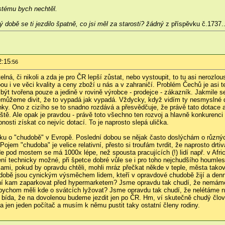
ystému bych nechtěl.
tý době se ti jezdilo špatně, co jsi měl za starosti? žádný
z příspěvku č.1737..
2:15
:56
atelná, či nikoli a zda je pro ČR lepší zůstat, nebo vystoupit, to tu asi ner
i ve věci kvality a ceny zboží u nás a v zahraničí. Problém Čechů je asi ten
být tvořena pouze a jedině v rovině výrobce - prodejce - zákazník. Jakmile 
emůžeme divit, že to vypadá jak vypadá. Vždycky, když vidím ty nesmyslné 
enky. Ono z cizího se to snadno rozdává a přesvědčuje, že právě tato dotace a
tě. Ale opak je pravdou - právě toto všechno ten rozvoj a hlavně konkurenc
pnosti získat co nejvíc dotací. To je naprosto slepá ulička.
nku o "chudobě" v Evropě. Poslední dobou se nějak často doslýchám o různý
ojem "chudoba" je velice relativní, přesto si troufám tvrdit, že naprosto drt
 pod mostem se má 1000x lépe, než spousta pracujících (!) lidí např. v Africe
ní technicky možné, při špetce dobré vůle se i pro toho nejchudšího houmles
ami, pokud by opravdu chtěli, mohli mráz přečkat někde v teple, města takový
obě jsou cynickým výsměchem lidem, kteří v opravdové chudobě žijí a denně 
í kam zaparkovat před hypermarketem? Jsme opravdu tak chudí, že nemáme v 
hom měli kde o svátcích lyžovat? Jsme opravdu tak chudí, že nelétáme na d
 bída, že na dovolenou budeme jezdit jen po ČR. Hm, ví skutečně chudý člov
jen jeden počítač a musím k němu pustit taky ostatní členy rodiny.