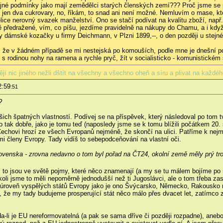
ejné podmínky jako mají zemědělci starých členských zemí??? Proč jsme se
 jen dva cukrovary, no, říkám, to snad ani není možné. Nemluvím o mase, kt
lice nerovný svazek manželství. Ono se stačí podívat na kvalitu zboží, např. 
ě předražené, vím, co píšu, jezdíme pravidelně na nákupy do Chamu, a i kdy
yly dámské kozačky u firmy Deichmann, v Plzni 1899,--, o den později u stejn
, že v žádném případě se mi nestejská po komouších, podle mne je dnešní p
u s rodinou nohy na ramena a rychle pryč, žít v socialisticko - komunistické
í nic jiného nežli dštít na všechny a všechno oheň a síru a plivat na každého
2:59
:51
?
ašich špatných vlastností. Podívej se na příspěvek, který následoval po to
lo tak dobře, jako je tomu teď (naposledy jsme se k tomu blížili počátkem 20
chovi hrozí ze všech Evropanů nejméně, že skončí na ulici. Patříme k nejmé
i členy Evropy. Tady vidíš to sebepodceňování na vlastní oči.
ovenska - zrovna nedavno o tom byl pořad na ČT24, okolní země měly prý troc
, to jsou ve světě pojmy, které něco znamenají (a my se tu málem bojíme po 
čkoli jsme to měli nepoměrně jednodušší než ti Jugoslávci, ale o tom třeba z
roveň vyspělých států Evropy jako je ono Švýcarsko, Německo, Rakousko neb
 že my tady budujeme prosperující stát něco málo přes dvacet let, zatímco zá
a-li je EU nereformovatelná (a pak se sama dříve či později rozpadne), anebo