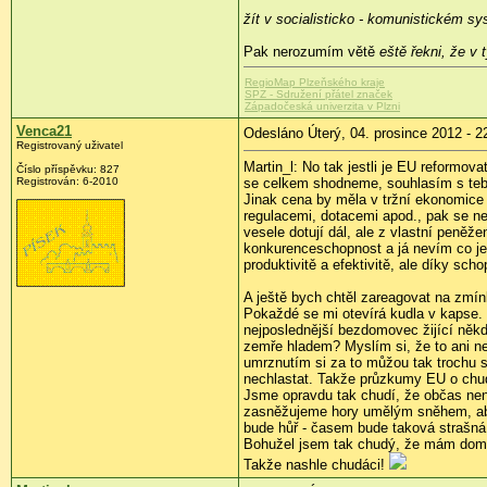
žít v socialisticko - komunistickém s
Pak nerozumím větě
eště řekni, že v 
RegioMap Plzeňského kraje
SPZ - Sdružení přátel značek
Západočeská univerzita v Plzni
Venca21
Odesláno Úterý, 04. prosince 2012 - 2
Registrovaný uživatel
Martin_l: No tak jestli je EU reformov
Číslo příspěvku:
827
Registrován:
6-2010
se celkem shodneme, souhlasím s tebou 
Jinak cena by měla v tržní ekonomice 
regulacemi, dotacemi apod., pak se n
vesele dotují dál, ale z vlastní peněž
konkurenceschopnost a já nevím co ješ
produktivitě a efektivitě, ale díky scho
A ještě bych chtěl zareagovat na zmí
Pokaždé se mi otevírá kudla v kapse. P
nejposlednější bezdomovec žijící někde
zemře hladem? Myslím si, že to ani ne
umrznutím si za to můžou tak trochu s
nechlastat. Takže průzkumy EU o chud
Jsme opravdu tak chudí, že občas nen
zasněžujeme hory umělým sněhem, abyc
bude hůř - časem bude taková strašná
Bohužel jsem tak chudý, že mám doma 
Takže nashle chudáci!