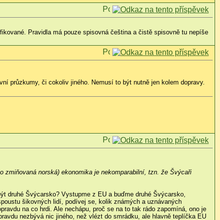
difikované. Pravidla má pouze spisovná čeština a čistě spisovně tu nepíše
vní průzkumy, či cokoliv jiného. Nemusí to být nutně jen kolem dopravy.
o zmiňovaná norská) ekonomika je nekomparabilní, tzn. že Švýcaři
i být druhé Švýcarsko? Vystupme z EU a buďme druhé Švýcarsko,
spoustu šikovných lidí, podívej se, kolik známých a uznávaných
pravdu na co hrdi. Ale nechápu, proč se na to tak rádo zapomíná, ono je
opravdu nezbývá nic jiného, než vlézt do smrádku, ale hlavně teplíčka EU