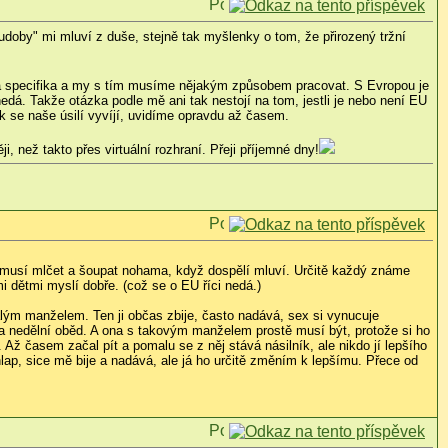
doby" mi mluví z duše, stejně tak myšlenky o tom, že přirozený tržní
svá specifika a my s tím musíme nějakým způsobem pracovat. S Evropou je
edá. Takže otázka podle mě ani tak nestojí na tom, jestli je nebo není EU
ak se naše úsilí vyvíjí, uvidíme opravdu až časem.
 než takto přes virtuální rozhraní. Přeji příjemné dny!
 musí mlčet a šoupat nohama, když dospělí mluví. Určitě každý známe
i dětmi myslí dobře. (což se o EU říci nedá.)
alým manželem. Ten ji občas zbije, často nadává, sex si vynucuje
na nedělní oběd. A ona s takovým manželem prostě musí být, protože si ho
 Až časem začal pít a pomalu se z něj stává násilník, ale nikdo jí lepšího
lap, sice mě bije a nadává, ale já ho určitě změním k lepšímu. Přece od