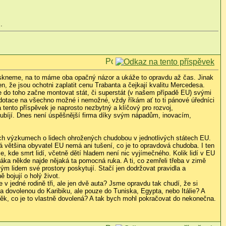
.
ozlouskneme, na to máme oba opačný názor a ukáže to opravdu až čas. Jinak
, že jsou ochotni zaplatit cenu Trabanta a čejkají kvalitu Mercedesa.
se do toho začne montovat stát, či superstát (v našem případě EU) svými
dotace na všechno možné i nemožné, vždy říkám ať to ti pánové úředníci
 tento příspěvek je naprosto nezbytný a klíčový pro rozvoj,
i ubíjí. Dnes není úspěšnější firma díky svým nápadům, inovacím,
ch výzkumech o lidech ohrožených chudobou v jednotlivých státech EU.
ivá většina obyvatel EU nemá ani tušení, co je to opravdová chudoba. I ten
, kde smrt lidí, včetně dětí hladem není nic vyjímečného. Kolik lidí v EU
áka někde najde nějaká ta pomocná ruka. A ti, co zemřeli třeba v zimě
m lidem své prostory poskytují. Stačí jen dodržovat pravidla a
bojují o holý život.
jedné rodině tři, ale jen dvě auta? Jsme opravdu tak chudí, že si
ovolenou do Karibiku, ale pouze do Tuniska, Egypta, nebo Itálie? A
ěk, co je to vlastně dovolená? A tak bych mohl pokračovat do nekonečna.