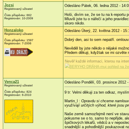
Jozsi
Odesláno Pátek, 06. ledna 2012 - 14:0
Registrovaný uživatel
Hoši, divím se, že se tu na k-reportu 
Číslo příspěvku:
662
Registrován:
10-2009
Mluvili jste tu o nářečí a jeho pravid
skoro nikdo.
Honzaloko
Odesláno Úterý, 22. května 2012 - 15:
Registrovaný uživatel
Dobrý den, asi to sem nepatří. omlouv
Číslo příspěvku:
1597
Registrován:
7-2006
Nevěděl by jste někdo o nějaké možnos
Předem děkuji, kdyžtak se mi ozvěte 
Nevěř každé informaci, kterou na inter
BERYHO DRÁHA-muj pohled na žel
Venca21
Odesláno Pondělí, 03. prosince 2012 -
Registrovaný uživatel
Číslo příspěvku:
824
9 tr: Velmi děkuji za ten odkaz, myslí
Registrován:
6-2010
Martin_l :
Opravdu si chceme namlouva
využívají určitých výhod, které jsou p
Naše země samozřejmě není ve stavu,
pokusme se o to, samo to nepřijde, al
špičkových lékařů, vědců a v neposled
snadnější a pohodlnější poukazovat na