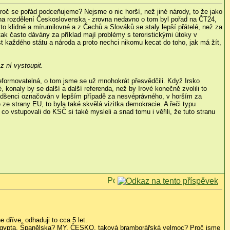
roč se pořád podceňujeme? Nejsme o nic horší, než jiné národy, to že jako
ba na rozdělení Československa - zrovna nedavno o tom byl pořad na ČT24,
sto klidné a mírumilovné a z Čechů a Slováků se staly lepší přátelé, než za
tak často dávány za příklad mají problémy s teroristickými útoky v
st každého státu a národa a proto nechci nikomu kecat do toho, jak má žít,
z ní vystoupit.
reformovatelná, o tom jsme se už mnohokrát přesvědčili. Když Irsko
 konaly by se další a další referenda, než by Irové konečně zvolili to
adšenci označován v lepším případě za nesvéprávného, v horším za
 ze strany EU, to byla také skvělá vizitka demokracie. A řeči typu
, co vstupovali do KSČ si také mysleli a snad tomu i věřili, že tuto stranu
dříve, odhaduji to cca 5 let.
, Egypta, Španělska? MY, ČESKO, taková bramborářská velmoc? Proč jsme