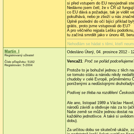
si před vstupem do EU nevyjednali st
Nedávno jsem četl, že v ČR už fungují
co EU dává a požaduje, tak je vidět ve
pokulhává, nebo je zboží u nás značn
Úplně poslední do očí bijící příklad b
grátis, proto jsme vstupovali do EU?
A pro věčného rejpala Lešku podotknu
tu začíná smrdět jako v únoru 48, ber
Nehodlám se hádat s těmi, kteří neuměj
Martin_l
Odesláno Úterý, 04. prosince 2012 - 1
Registrovaný uživatel
Venca21
:
Proč se pořád podceňujeme
Číslo příspěvku:
5182
Registrován:
5-2004
Protože to je bohužel jednou z těch n
se tomuto státu a národu nikdy nedaři
chudoby v celé Evropě, průměrnému Če
poníženými a nedůstojnými druhořadým
Podívej se třeba na rozdělení Českosl
Ale ano, listopad 1989 a Václav Havel
národů závidí a obdivuje nás za to (a
Naše země se může jednou dostat na ú
každého jednotlivce. A také si uvědom,
dobu).
Za určitou dobu se skutečně ukáže, zd