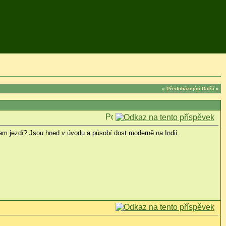
«
Předcházející
Další
»
 tam jezdí? Jsou hned v úvodu a působí dost moderně na Indii.