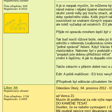
Registrovaný uživatel
A já si naopak myslím, že můžeme být 
Číslo příspěvku:
826
Registrován:
6-2010
národ máme i nějaké špatné vlastnosti
okolní země měly prý trochu strach, ab
doby společného státu. Kolik jiných ta
souvislosti se snahami různých separat
ale totéž vyžaduji od ostatních. EU 
Přijde mi opravdu mnohem lepší být v E
Tak buď nosíš růžové brýle, nebo jsi š
odmítlo v referendu Lisabonskou smlouv
"jediné správné" řešení. Když Václav
vlastizrádce. Nakonec byl v podstatě d
"propásli jste dobrou příležitost mlčet
změní k lepšímu. A jak to dopadlo vím
Takže zdravím s přáním dobré noci a z
Edit: A ještě maličkost - EU krizi nevyř
(Příspěvek byl editován uživatelem Ve
Libor_hh
Odesláno Úterý, 04. prosince 2012 - 0
Registrovaný uživatel
ad Venca 21:
Číslo příspěvku:
1738
Registrován:
2-2005
Musím tě poděkovat za zde výše napsa
DO KAMENE TESAT.
Doufám, že se našeho vystoupení z EU 
Mě osobně nejvíce mrzí devastace na