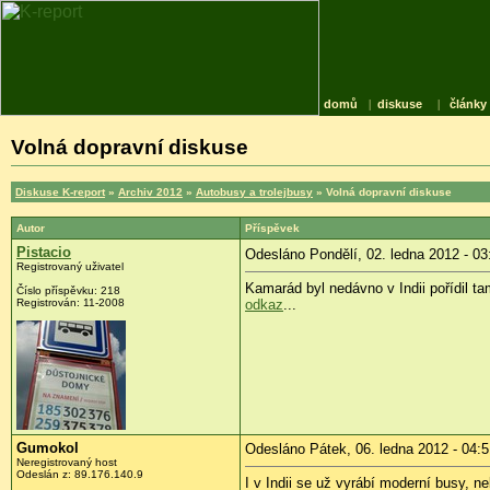
domů
|
diskuse
|
články
Volná dopravní diskuse
Diskuse K-report
»
Archiv 2012
»
Autobusy a trolejbusy
» Volná dopravní diskuse
Autor
Příspěvek
Pistacio
Odesláno Pondělí, 02. ledna 2012 - 03
Registrovaný uživatel
Kamarád byl nedávno v Indii pořídil t
Číslo příspěvku:
218
Registrován:
11-2008
odkaz
...
Gumokol
Odesláno Pátek, 06. ledna 2012 - 04:5
Neregistrovaný host
Odeslán z:
89.176.140.9
I v Indii se už vyrábí moderní busy, n