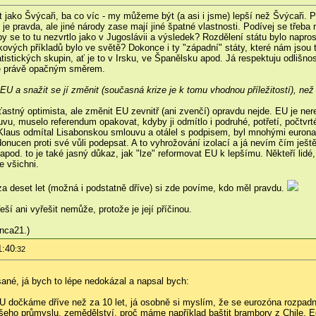
jako Švýcaři, ba co víc - my můžeme být (a asi i jsme) lepší než Švýcaři. P
 je pravda, ale jiné národy zase mají jiné špatné vlastnosti. Podívej se tře
y se to tu nezvrtlo jako v Jugoslávii a výsledek? Rozdělení státu bylo napro
kových příkladů bylo ve světě? Dokonce i ty "západní" státy, které nám jsou 
istických skupin, ať je to v Irsku, ve Španělsku apod. Já respektuju odlišno
jde právě opačným směrem.
U a snažit se jí změnit (současná krize je k tomu vhodnou příležitostí), než 
ťastný optimista, ale změnit EU zevnitř (ani zvenčí) opravdu nejde. EU je ne
u, muselo referendum opakovat, kdyby ji odmítlo i podruhé, potřetí, počtvrté,
 Klaus odmítal Lisabonskou smlouvu a otálel s podpisem, byl mnohými euron
onucen proti své vůli podepsat. A to vyhrožování izolací a já nevím čím ještě
" apod. to je také jasný důkaz, jak "lze" reformovat EU k lepšímu. Někteří lidé
e všichni.
a deset let (možná i podstatně dříve) si zde povíme, kdo měl pravdu.
eší ani vyřešit nemůže, protože je její příčinou.
nca21.)
1:40
:32
né, já bych to lépe nedokázal a napsal bych:
dočkáme dříve než za 10 let, já osobně si myslím, že se eurozóna rozpadne 
šeho průmyslu, zemědělství, proč máme například baštit brambory z Chile