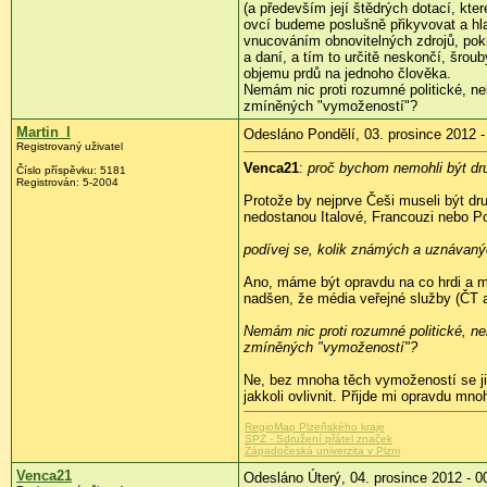
(a především její štědrých dotací, kte
ovcí budeme poslušně přikyvovat a hl
vnucováním obnovitelných zdrojů, pok
a daní, a tím to určitě neskončí, šrou
objemu prdů na jednoho člověka.
Nemám nic proti rozumné politické, ne
zmíněných "vymožeností"?
Martin_l
Odesláno Pondělí, 03. prosince 2012 -
Registrovaný uživatel
Venca21
:
proč bychom nemohli být d
Číslo příspěvku:
5181
Registrován:
5-2004
Protože by nejprve Češi museli být d
nedostanou Italové, Francouzi nebo P
podívej se, kolik známých a uznávanýc
Ano, máme být opravdu na co hrdi a mě
nadšen, že média veřejné služby (ČT a
Nemám nic proti rozumné politické, ne
zmíněných "vymožeností"?
Ne, bez mnoha těch vymožeností se jis
jakkoli ovlivnit. Přijde mi opravdu mno
RegioMap Plzeňského kraje
SPZ - Sdružení přátel značek
Západočeská univerzita v Plzni
Venca21
Odesláno Úterý, 04. prosince 2012 - 0