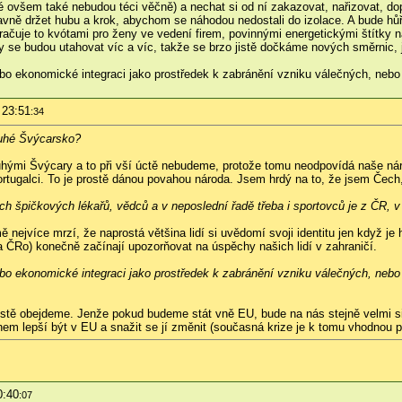
ré ovšem také nebudou téci věčně) a nechat si od ní zakazovat, nařizovat, do
avně držet hubu a krok, abychom se náhodou nedostali do izolace. A bude hů
račuje to kvótami pro ženy ve vedení firem, povinnými energetickými štítk
by se budou utahovat víc a víc, takže se brzo jistě dočkáme nových směrnic, 
bo ekonomické integraci jako prostředek k zabránění vzniku válečných, nebo 
 23:51
:34
ruhé Švýcarsko?
ruhými Švýcary a to při vší úctě nebudeme, protože tomu neodpovídá naše ná
ortugalci. To je prostě dánou povahou národa. Jsem hrdý na to, že jsem Čec
h špičkových lékařů, vědců a v neposlední řadě třeba i sportovců je z ČR, 
 nejvíce mrzí, že naprostá většina lidí si uvědomí svoji identitu jen když j
 ČRo) konečně začínají upozorňovat na úspěchy našich lidí v zahraničí.
bo ekonomické integraci jako prostředek k zabránění vzniku válečných, nebo 
tě obejdeme. Jenže pokud budeme stát vně EU, bude na nás stejně velmi siln
hem lepší být v EU a snažit se jí změnit (současná krize je k tomu vhodnou pří
0:40
:07