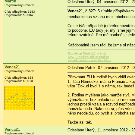
Martin_l
Odesláno Úterý, 04. prosince 2012 - 2
Registrovaný uživatel
Venca21
, č.827: S tímhle příspěvkem
Číslo příspěvku:
5183
Registrován:
5-2004
mechanismus vztahu mezi obchodníke
Co se týče případné (ne)reformovateln
to podobné. EU tady je, my jsme jejím
reformovatelná. Pro mě osobně je jedi
Každopádně jsem rád, že jsme si názory
RegioMap Plzeňského kraje
SPZ - Sdružení přátel značek
Západočeská univerzita v Plzni
Venca21
Odesláno Pátek, 07. prosince 2012 - 0
Registrovaný uživatel
Přirovnání EU k rodině bych viděl dv
Číslo příspěvku:
828
Registrován:
6-2010
1. Táta Německo, máma Francie a kupa
větu "Dokud bydlíš s náma, tak budeš 
2. Rodina myšlena jako manželství. Ma
výhružkami, bez ohledu na její moment
jednou prostě vzala a rozvod nepřipadá
manžela nedá. Nakonec si, přes všechn
něho neodejdu, co bych si proboha s
Takže asi tak.
Venca21
Odesláno Úterý, 11. prosince 2012 - 2
Registrovaný uživatel