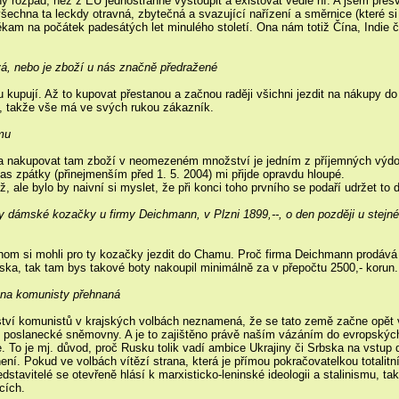
ený rozpad, než z EU jednostranně vystoupit a existovat vedle ní. A jsem pře
všechna ta leckdy otravná, zbytečná a svazující nařízení a směrnice (které s
ěkam na počátek padesátých let minulého století. Ona nám totiž Čína, Indie
ává, nebo je zboží u nás značně předražené
cenu kupují. Až to kupovat přestanou a začnou raději všichni jezdit na nákup
, takže vše má ve svých rukou zákazník.
mu
e a nakupovat tam zboží v neomezeném množství je jedním z příjemných výdo
 čas zpátky (přinejmenším před 1. 5. 2004) mi přijde opravdu hloupé.
 ale bylo by naivní si myslet, že při konci toho prvního se podaří udržet to
yly dámské kozačky u firmy Deichmann, v Plzni 1899,--, o den později u stejn
om si mohli pro ty kozačky jezdit do Chamu. Proč firma Deichmann prodává u
ka, tak tam bys takové boty nakoupil minimálně za v přepočtu 2500,- korun.
 na komunisty přehnaná
ězství komunistů v krajských volbách neznamená, že se tato země začne opět
do poslanecké sněmovny. A je to zajištěno právě naším vázáním do evropských 
 To je mj. důvod, proč Rusku tolik vadí ambice Ukrajiny či Srbska na vstup d
ní. Pokud ve volbách vítězí strana, která je přímou pokračovatelkou totalitní
edstavitelé se otevřeně hlásí k marxisticko-leninské ideologii a stalinismu, t
cích.