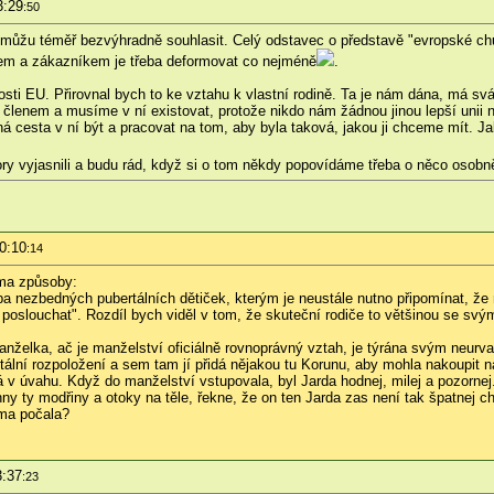
3:29
:50
 můžu téměř bezvýhradně souhlasit. Celý odstavec o představě "evropské chu
m a zákazníkem je třeba deformovat co nejméně
.
osti EU. Přirovnal bych to ke vztahu k vlastní rodině. Ta je nám dána, má 
 členem a musíme v ní existovat, protože nikdo nám žádnou jinou lepší unii n
ná cesta v ní být a pracovat na tom, aby byla taková, jakou ji chceme mít. J
 vyjasnili a budu rád, když si o tom někdy popovídáme třeba o něco osobněji,
0:10
:14
ěma způsoby:
 nezbedných pubertálních dětiček, kterým je neustále nutno připomínat, že
poslouchat". Rozdíl bych viděl v tom, že skuteční rodiče to většinou se svým
nželka, ač je manželství oficiálně rovnoprávný vztah, je týrána svým neurv
ální rozpoložení a sem tam jí přidá nějakou tu Korunu, aby mohla nakoupit 
 v úvahu. Když do manželství vstupovala, byl Jarda hodnej, milej a pozornej.
y ty modřiny a otoky na těle, řekne, že on ten Jarda zas není tak špatnej ch
ama počala?
3:37
:23