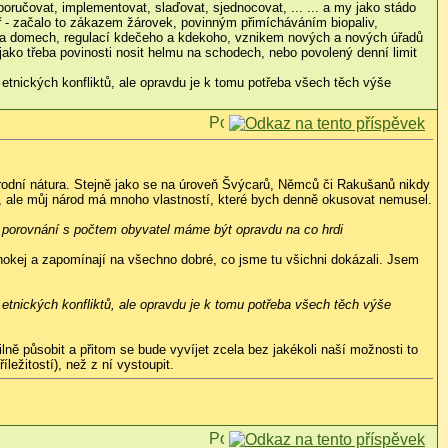
poručovat, implementovat, slaďovat, sjednocovat, ... ... a my jako stádo
ř - začalo to zákazem žárovek, povinným přimícháváním biopaliv,
y na domech, regulací kdečeho a kdekoho, vznikem nových a nových úřadů
jako třeba povinosti nosit helmu na schodech, nebo povolený denní limit
etnických konfliktů, ale opravdu je k tomu potřeba všech těch výše
rodní nátura. Stejně jako se na úroveň Švýcarů, Němců či Rakušanů nikdy
h, ale můj národ má mnoho vlastností, které bych denně okusovat nemusel.
v porovnání s počtem obyvatel máme být opravdu na co hrdi
e hokej a zapomínají na všechno dobré, co jsme tu všichni dokázali. Jsem
etnických konfliktů, ale opravdu je k tomu potřeba všech těch výše
ě působit a přitom se bude vyvíjet zcela bez jakékoli naší možnosti to
ležitostí), než z ní vystoupit.