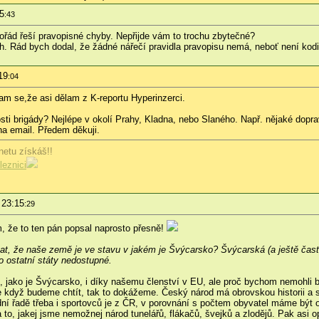
5
:43
pořád řeší pravopisné chyby. Nepřijde vám to trochu zbytečné?
lech. Rád bych dodal, že žádné nářečí pravidla pravopisu nemá, neboť není ko
19
:04
am se,že asi dělam z K-reportu Hyperinzerci.
ti brigády? Nejlépe v okolí Prahy, Kladna, nebo Slaného. Např. nějaké dopra
na email. Předem děkuji.
netu získáš!!
eznici
 23:15
:29
m, že to ten pán popsal naprosto přesně!
t, že naše země je ve stavu v jakém je Švýcarsko? Švýcarská (a ještě čast
ro ostatní státy nedostupné.
 jako je Švýcarsko, i díky našemu členství v EU, ale proč bychom nemohl
e když budeme chtít, tak to dokážeme. Český národ má obrovskou historii a 
ní řadě třeba i sportovců je z ČR, v porovnání s počtem obyvatel máme být o
 to, jakej jsme nemožnej národ tunelářů, flákačů, švejků a zlodějů. Pak asi 