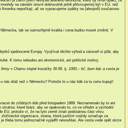
svědčen (a zatím jsem neslyšel jediného ekonoma, který by tvrdil opak), že
i mnohdy na národní úrovni dobrovolně ještě přitvrzujeme) být v EU, než
 či Amerika nepočkají, až se vypracujeme zpátky na (alespoň) současnou
y do Německa, tak se samozřejmě kvalita i cena budou muset změnit. V
bytků sjednocené Evropy. Využívat těchto výhod a zároveň si přát, aby
 druhé. K tomu nebudou ani ekonomické, ani politické motivy.
é firmy v Chamu stejné kozačky 39.99, tj, 1000,-- kč, bum bác a cesta je
 nás dráž než v Německu? Protože to u nás lidé za tu cenu kupují!
 vracet do zrůdných dob před listopadem 1989. Neznamenalo by to ani
struktur, které brání, aby se opakovalo to, co ve střední a východní
o EU, protože ví, že na tyto země ztratí podstatnou část vlivu.
 zločinecké organizace, strana, která justiční vraždy označuje za
ak je třeba tomu jednoznačně vyjádřit nesouhlas. Ale cesta vede opět skrze